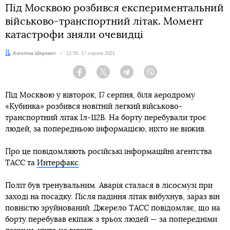
Під Москвою розбився експериментальний
військово-транспортний літак. Момент
катастрофи зняли очевидці
Автор:
Ангеліна Шеремет
Дата:
12:59, 17 серпня 2021
Facebook
Twitter
Telegram
Viber
Під Москвою у вівторок, 17 серпня, біля аеродрому
«Кубинка» розбився новітній легкий військово-
транспортний літак Іл-112В. На борту перебували троє
людей, за попередньою інформацією, ніхто не вижив.
Про це повідомляють російські інформаційні агентства
ТАСС та
Интерфакс
.
Політ був тренувальним. Аварія сталася в лісосмузі при
заході на посадку. Після падіння літак вибухнув, зараз він
повністю зруйнований. Джерело ТАСС повідомляє, що на
борту перебував екіпаж з трьох людей — за попередніми