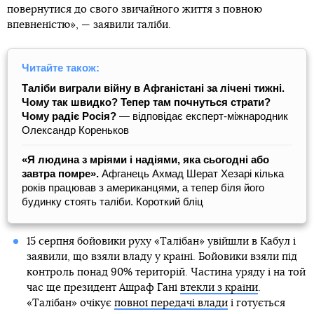
повернутися до свого звичайного життя з повною
впевненістю», — заявили таліби.
Читайте також:
Таліби виграли війну в Афганістані за лічені тижні.
Чому так швидко? Тепер там почнуться страти?
Чому радіє Росія?
— відповідає експерт-міжнародник
Олександр Кореньков
«Я людина з мріями і надіями, яка сьогодні або
завтра помре».
Афганець Ахмад Шерат Хезарі кілька
років працював з американцями, а тепер біля його
будинку стоять таліби. Короткий бліц
15 серпня бойовики руху «Талібан» увійшли в Кабул і
заявили, що взяли владу у країні. Бойовики взяли під
контроль понад 90% територій. Частина уряду і на той
час ще президент Ашраф Гані
втекли з країни
.
«Талібан» очікує
повної передачі влади
і готується