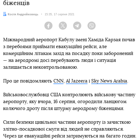
біженців
Автор:
Костя Андрейковець
Дата:
15:35, 17 серпня 2021
Facebook
Twitter
Telegram
Viber
Міжнародний аеропорт Кабулу імені Хаміда Карзая почав
з перебоями приймати евакуаційні рейси, але
комерційним літакам захід на посадку поки заборонений
— на аеродромі досі перебувають люди і ситуація
залишається неконтрольованою.
Про це повідомляють
CNN
,
Al Jazeera
і
Sky News Arabia
.
Військовослужбовці США контролюють військову частину
аеропорту, яку вчора, 16 серпня, огородили ланцюгом
колючого дроту після штурму аеродрому біженцями.
Сили безпеки цивільної частини аеропорту із зачисткою
злітно-посадкової смуги від людей не справляються.
Через це евакуаційні рейси затримуються на багато годин.