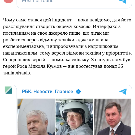
Чому саме стався цей інцидент — поки невідомо, для його
розслідування створять окрему комісію. Интерфакс з
посиланням на своє джерело пише, що літак міг
розбитися через відмову техніки, адже «машина
експериментальна, її випробовували з надлишковим
навантаженням, тому версія відмови техніки у пріоритеті».
Серед інших версій — помилка екіпажу. За штурвалом був
герой Росії Микола Куїмов — він протестував понад 35
типів літаків.