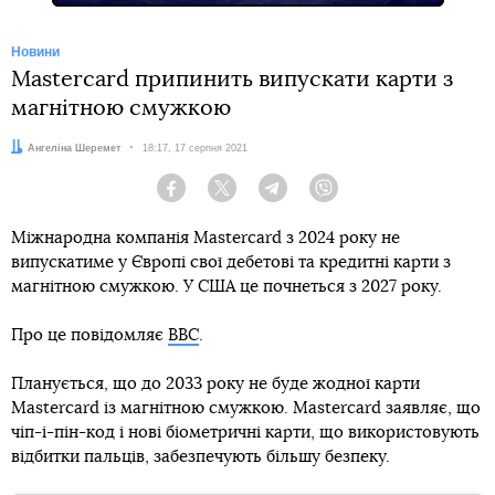
Новини
Mastercard припинить випускати карти з
магнітною смужкою
Автор:
Ангеліна Шеремет
Дата:
18:17, 17 серпня 2021
Facebook
Twitter
Telegram
Viber
Міжнародна компанія Mastercard з 2024 року не
випускатиме у Європі свої дебетові та кредитні карти з
магнітною смужкою. У США це почнеться з 2027 року.
Про це повідомляє
BBC
.
Планується, що до 2033 року не буде жодної карти
Mastercard із магнітною смужкою. Mastercard заявляє, що
чіп-і-пін-код і нові біометричні карти, що використовують
відбитки пальців, забезпечують більшу безпеку.