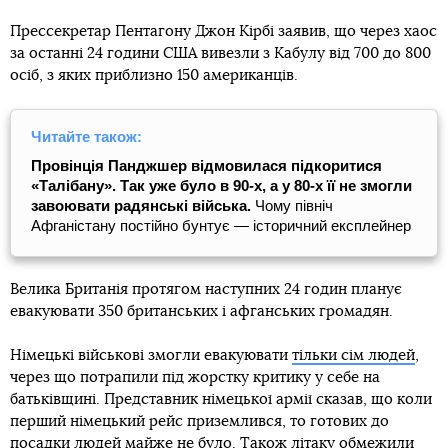
Прессекретар Пентагону Джон Кірбі заявив, що через хаос
за останні 24 години США вивезли з Кабулу від 700 до 800
осіб, з яких приблизно 150 американців.
Читайте також:
Провінція Панджшер відмовилася підкоритися
«Талібану». Так уже було в 90-х, а у 80-х її не змогли
завоювати радянські війська.
Чому північ
Афганістану постійно бунтує — історичний експлейнер
Велика Британія протягом наступних 24 годин планує
евакуювати 350 британських і афганських громадян.
Німецькі військові змогли евакуювати
тільки сім людей
,
через що потрапили під жорстку критику у себе на
батьківщині. Представник німецької армії сказав, що коли
перший німецький рейс приземлився, то готових до
посадки людей майже не було. Також літаку обмежили