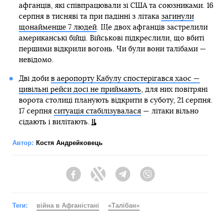
афганців, які співпрацювали зі США та союзниками. 16
серпня в тисняві та при падінні з літака
загинули
щонайменше 7 людей
. Ще двох афганців застрелили
американські бійці. Військові підкреслили, що вбиті
першими відкрили вогонь. Чи були вони талібами —
невідомо.
Дві доби
в аеропорту Кабулу спостерігався хаос —
цивільні рейси досі не приймають
, для них повітряні
ворота столиці планують відкрити в суботу, 21 серпня.
17 серпня
ситуація стабілізувалася
— літаки вільно
сідають і вилітають.
Автор:
Костя Андрейковець
Facebook
Twitter
Telegram
Viber
Теги:
війна в Афганістані
«Талібан»