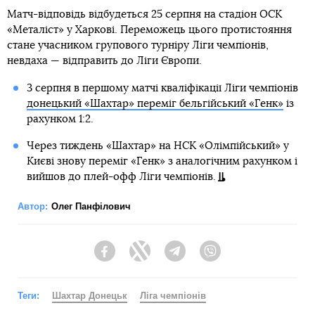
Матч-відповідь відбудеться 25 серпня на стадіон ОСК
«Металіст» у Харкові. Переможець цього протистояння
стане учасником групового турніру Ліги чемпіонів,
невдаха — відправить до Ліги Європи.
3 серпня в першому матчі кваліфікації Ліги чемпіонів
донецький «Шахтар» переміг бельгійський «Генк»
із
рахунком 1:2.
Через тиждень «Шахтар» на НСК «Олімпійський» у
Києві знову переміг «Генк» з аналогічним рахунком і
вийшов до плей-офф Ліги чемпіонів.
Автор:
Олег Панфілович
Facebook
Twitter
Telegram
Viber
Теги:
Шахтар Донецьк
Ліга чемпіонів