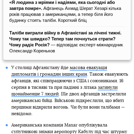
«Я людина з мріями і надіями, яка сьогодні або
завтра помре».
Афганець Ахмад Шерат Хезарі кілька
років працював з американцями, а тепер біля його
будинку стоять таліби. Короткий бліц
Таліби виграли війну в Афганістані за лічені тижні.
Чому так швидко? Тепер там почнуться страти?
Чому радіє Росія?
— відповідає експерт-міжнародник
Олександр Кореньков
У столиці Афганістану йде
масова евакуація
дипломатів і громадян інших країн
. Також евакуюють
афганців, які співпрацюючи з США і союзниками. 16
серпня в тисняві та при падінні з літака
загинули
щонайменше 7 людей
. Ще двох афганців застрелили
американські бійці. Військові підкреслили, що вбиті
першими відкрили вогонь. Чи були вони талібами —
невідомо.
Американська компанія Maxar опублікувала
супутникові знімки аеропорту Кабулу
під час штурму