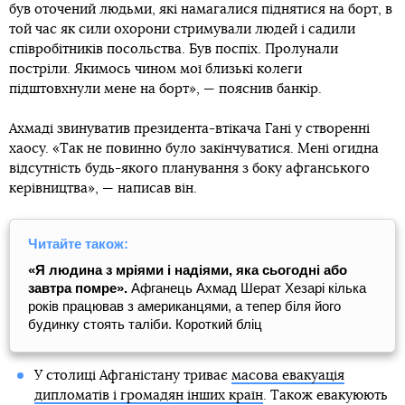
був оточений людьми, які намагалися піднятися на борт, в
той час як сили охорони стримували людей і садили
співробітників посольства. Був поспіх. Пролунали
постріли. Якимось чином мої близькі колеги
підштовхнули мене на борт», — пояснив банкір.
Ахмаді звинуватив президента-втікача Гані у створенні
хаосу. «Так не повинно було закінчуватися. Мені огидна
відсутність будь-якого планування з боку афганського
керівництва», — написав він.
Читайте також:
«Я людина з мріями і надіями, яка сьогодні або
завтра помре».
Афганець Ахмад Шерат Хезарі кілька
років працював з американцями, а тепер біля його
будинку стоять таліби. Короткий бліц
У столиці Афганістану триває
масова евакуація
дипломатів і громадян інших країн
. Також евакуюють