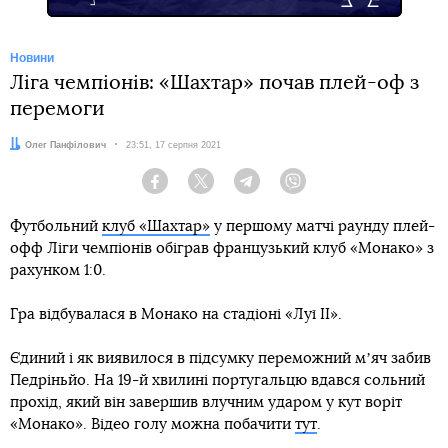
Новини
Ліга чемпіонів: «Шахтар» почав плей-оф з
перемоги
Автор:
Олег Панфілович
Дата:
23:51, 17 серпня 2021
Facebook
Twitter
Telegram
Viber
Футбольний
клуб «Шахтар»
у першому матчі раунду плей-
офф Ліги чемпіонів обіграв французький клуб «Монако» з
рахунком 1:0.
Гра відбувалася в Монако на стадіоні «Луї ІІ».
Єдиний і як виявилося в підсумку переможний мʼяч забив
Педріньйо. На 19-й хвилині португальцю вдався сольний
прохід, який він завершив влучним ударом у кут воріт
«Монако». Відео голу можна побачити
тут
.