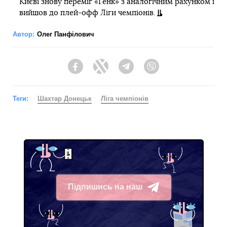
Києві знову переміг «Генк» з аналогічним рахунком і
вийшов до плей-офф Ліги чемпіонів.
Автор:
Олег Панфілович
Facebook
Twitter
Telegram
Viber
Теги:
Шахтар Донецьк
Ліга чемпіонів
Підпишись на наш
Telegram