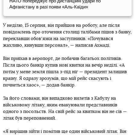
НАТО попереджує про дистанційні удари по
Афганістану в разі появи «Аль-Каїди»
У неділю, 15 серпня, він прийшов на роботу, але після
повідомлень про оточення столиці талібами пішов з банку,
переклавши обовʼязки на заступників. «Почувався
жахливо, кинувши персонал», — написав Ахмаді.
Він приїхав в аеропорт, де побачив багатьох політиків.
Після цього банкір купив нові квитки на вечір неділі. «А
потім у мене земля пішла з-під ніг — президент залишив
країну. Я одразу зрозумів, що мій рейс скасують і
почнеться хаос», — додав банкір.
За його словами, він випадково вилетів з Кабулу на
військовому літаку, яким евакуювали представників
одного з посольств. На свій рейс за квитком він не сів —
літак був переповнений.
«Я вирішив зійти і помітив ще один військовий літак. Він