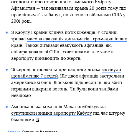
оголосити про створення Ісламського Емірату
Афганістан — так називалася країна 20 років тому під
правлінням «Талібану», поваленого військами США у
2001 році.
З Кабулу і країни хлинув потік біженців. У столиці
триває
масова евакуація дипломатів і громадян інших
країн
. Також літаками евакуюють афганців, які
співпрацювали зі США і союзниками, але хаос в
аеропорту призводить до жертв.
16 серпня в тисняві та при падінні з літака
загинули
щонайменше 7 людей
. Ще двох афганців застрелили
американські бійці. Військові підкреслили, що вбиті
першими відкрили вогонь. Чи були вони талібами —
невідомо.
Американська компанія Maxar опублікувала
супутникові знімки аеропорту Кабулу
під час штурму
біженцями.