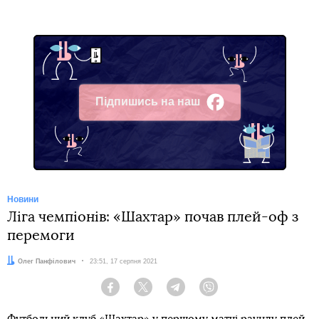
Підпишись на наш
Facebook
Новини
Ліга чемпіонів: «Шахтар» почав плей-оф з
перемоги
Автор:
Олег Панфілович
Дата:
23:51, 17 серпня 2021
Facebook
Twitter
Telegram
Viber