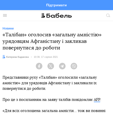
Підтримати
Facebook
Telegram
Twitter
Instagram
Меню
По
по
сай
Новини
«Талібан» оголосив «загальну амністію»
урядовцям Афганістану і закликав
повернутися до роботи
Автор:
Катерина Кадакова
Дата:
10:39, 17 серпня 2021
Facebook
Twitter
Telegram
Viber
Представники руху «Талібан» оголосили «загальну
амністію» для урядовців Афганістану і закликали їх
повернутися до роботи.
Про це з посиланням на заяву талібів повідомляє
AFP
.
«Для всіх оголошена загальна амністія... тож ви повинні