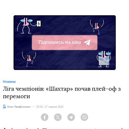
Підпишись на наш
Telegram
Новини
Ліга чемпіонів: «Шахтар» почав плей-оф з
перемоги
Автор:
Олег Панфілович
Дата:
23:51, 17 серпня 2021
Facebook
Twitter
Telegram
Viber