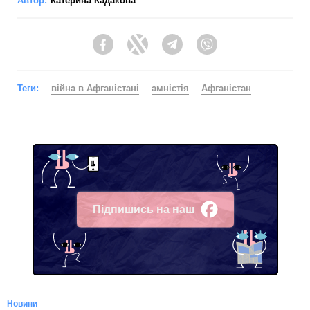
Автор:
Катерина Кадакова
Facebook
Twitter
Telegram
Viber
Теги:
війна в Афганістані
амністія
Афганістан
Підпишись на наш
Facebook
Новини