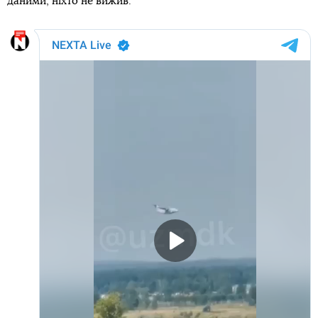
даними, ніхто не вижив.