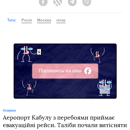
Facebook
Twitter
Telegram
Viber
Теги:
Росія
Москва
літак
Підпишись на наш
Facebook
Новини
Аеропорт Кабулу з перебоями приймає
евакуаційні рейси. Таліби почали витісняти