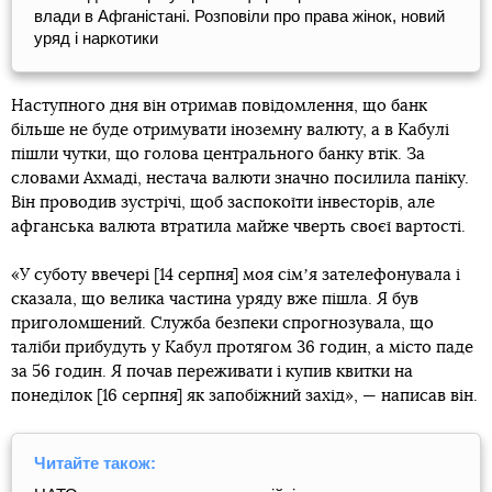
влади в Афганістані. Розповіли про права жінок, новий
уряд і наркотики
Наступного дня він отримав повідомлення, що банк
більше не буде отримувати іноземну валюту, а в Кабулі
пішли чутки, що голова центрального банку втік. За
словами Ахмаді, нестача валюти значно посилила паніку.
Він проводив зустрічі, щоб заспокоїти інвесторів, але
афганська валюта втратила майже чверть своєї вартості.
«У суботу ввечері [14 серпня] моя сімʼя зателефонувала і
сказала, що велика частина уряду вже пішла. Я був
приголомшений. Служба безпеки спрогнозувала, що
таліби прибудуть у Кабул протягом 36 годин, а місто паде
за 56 годин. Я почав переживати і купив квитки на
понеділок [16 серпня] як запобіжний захід», — написав він.
Читайте також: