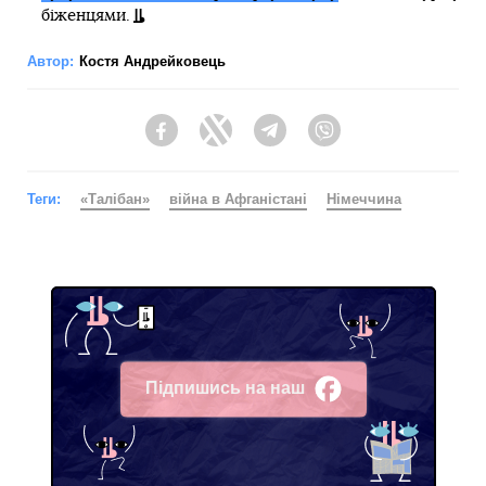
біженцями.
Автор:
Костя Андрейковець
Facebook
Twitter
Telegram
Viber
Теги:
«Талібан»
війна в Афганістані
Німеччина
Підпишись на наш
Facebook