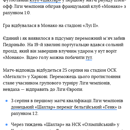
Футбольний
клуб «Шахтар»
у першому матчі раунду плей-
офф Ліги чемпіонів обіграв французький клуб «Монако» з
рахунком 1:0.
Гра відбувалася в Монако на стадіоні «Луї ІІ».
Єдиний і як виявилося в підсумку переможний мʼяч забив
Педріньйо. На 19-й хвилині португальцю вдався сольний
прохід, який він завершив влучним ударом у кут воріт
«Монако». Відео голу можна побачити
тут
.
Матч-відповідь відбудеться 25 серпня на стадіон ОСК
«Металіст» у Харкові. Переможець цього протистояння
стане учасником групового турніру Ліги чемпіонів,
невдаха — відправить до Ліги Європи.
3 серпня в першому матчі кваліфікації Ліги чемпіонів
донецький «Шахтар» переміг бельгійський «Генк»
із
рахунком 1:2.
Через тиждень «Шахтар» на НСК «Олімпійський» у