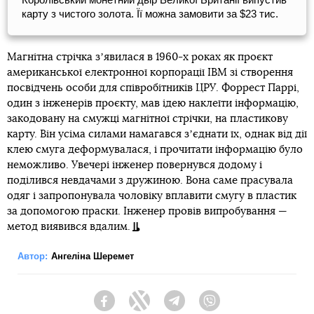
карту з чистого золота. Її можна замовити за $23 тис.
Магнітна стрічка зʼявилася в 1960-х роках як проєкт
американської електронної корпорації IBM зі створення
посвідчень особи для співробітників ЦРУ. Форрест Паррі,
один з інженерів проєкту, мав ідею наклеїти інформацію,
закодовану на смужці магнітної стрічки, на пластикову
карту. Він усіма силами намагався зʼєднати їх, однак від дії
клею смуга деформувалася, і прочитати інформацію було
неможливо. Увечері інженер повернувся додому і
поділився невдачами з дружиною. Вона саме прасувала
одяг і запропонувала чоловіку вплавити смугу в пластик
за допомогою праски. Інженер провів випробування —
метод виявився вдалим.
Автор:
Ангеліна Шеремет
Facebook
Twitter
Telegram
Viber