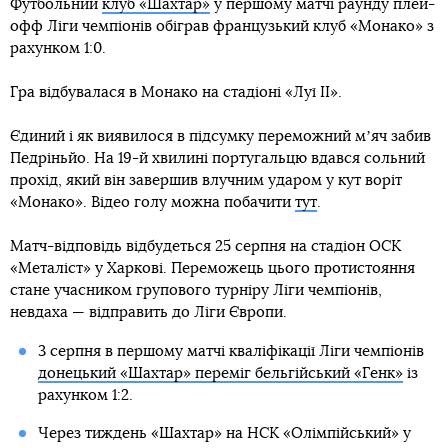
Футбольний
клуб «Шахтар»
у першому матчі раунду плей-
офф Ліги чемпіонів обіграв французький клуб «Монако» з
рахунком 1:0.
Гра відбувалася в Монако на стадіоні «Луї ІІ».
Єдиний і як виявилося в підсумку переможний мʼяч забив
Педріньйо. На 19-й хвилині португальцю вдався сольний
прохід, який він завершив влучним ударом у кут воріт
«Монако». Відео голу можна побачити
тут
.
Матч-відповідь відбудеться 25 серпня на стадіон ОСК
«Металіст» у Харкові. Переможець цього протистояння
стане учасником групового турніру Ліги чемпіонів,
невдаха — відправить до Ліги Європи.
3 серпня в першому матчі кваліфікації Ліги чемпіонів
донецький «Шахтар» переміг бельгійський «Генк»
із
рахунком 1:2.
Через тиждень «Шахтар» на НСК «Олімпійський» у