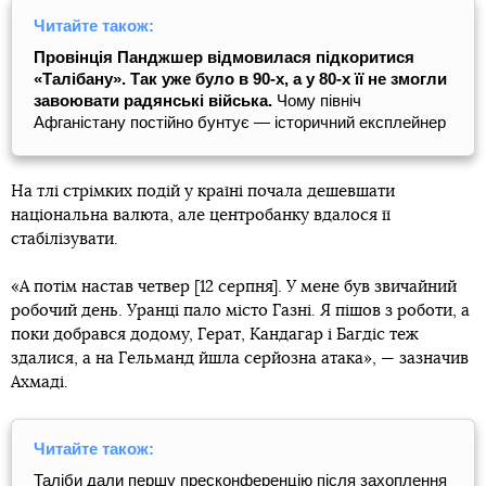
Читайте також:
Провінція Панджшер відмовилася підкоритися
«Талібану». Так уже було в 90-х, а у 80-х її не змогли
завоювати радянські війська.
Чому північ
Афганістану постійно бунтує — історичний експлейнер
На тлі стрімких подій у країні почала дешевшати
національна валюта, але центробанку вдалося її
стабілізувати.
«А потім настав четвер [12 серпня]. У мене був звичайний
робочий день. Уранці пало місто Газні. Я пішов з роботи, а
поки добрався додому, Герат, Кандагар і Багдіс теж
здалися, а на Гельманд йшла серйозна атака», — зазначив
Ахмаді.
Читайте також:
Таліби дали першу пресконференцію після захоплення