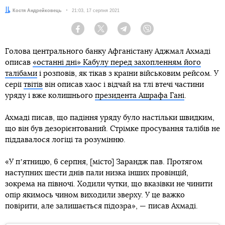
Автор:
Костя Андрейковець
Дата:
21:03, 17 серпня 2021
Facebook
Twitter
Telegram
Viber
Голова центрального банку Афганістану Аджмал Ахмаді
описав
«останні дні» Кабулу перед захопленням його
талібами
і розповів, як тікав з країни військовим рейсом. У
серії
твітів
він описав хаос і відчай на тлі втечі частини
уряду і вже колишнього
президента Ашрафа Гані
.
Ахмаді писав, що падіння уряду було настільки швидким,
що він був дезорієнтований. Стрімке просування талібів не
піддавалося логіці та розумінню.
«У пʼятницю, 6 серпня, [місто] Зарандж пав. Протягом
наступних шести днів пали низка інших провінцій,
зокрема на півночі. Ходили чутки, що вказівки не чинити
опір якимось чином виходили зверху. У це важко
повірити, але залишається підозра», — писав Ахмаді.