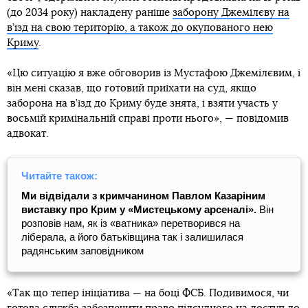
(до 2034 року) накладену раніше
заборону Джемілєву на
в’їзд на свою територію, а також до окупованого нею
Криму
.
«Цю ситуацію я вже обговорив із Мустафою Джемілєвим, і
він мені сказав, що готовий приїхати на суд, якщо
заборона на в’їзд до Криму буде знята, і взяти участь у
восьмій кримінальній справі проти нього», — повідомив
адвокат.
Читайте також:
Ми відвідали з кримчанином Павлом Казаріним
виставку про Крим у «Мистецькому арсеналі».
Він
розповів нам, як із «ватника» перетворився на
ліберала, а його батьківщина так і залишилася
радянським заповідником
«Так що тепер ініціатива — на боці ФСБ. Подивимося, чи