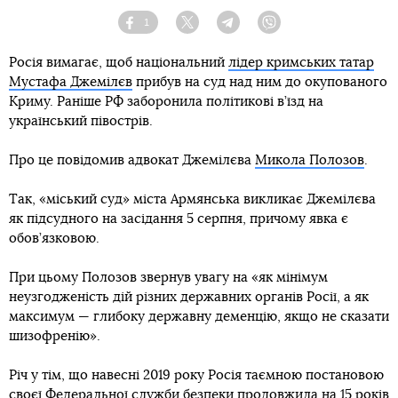
1
Facebook
Twitter
Telegram
Viber
Росія вимагає, щоб національний
лідер кримських татар
Мустафа Джемілєв
прибув на суд над ним до окупованого
Криму. Раніше РФ заборонила політикові в’їзд на
український півострів.
Про це повідомив адвокат Джемілєва
Микола Полозов
.
Так, «міський суд» міста Армянська викликає Джемілєва
як підсудного на засідання 5 серпня, причому явка є
обов’язковою.
При цьому Полозов звернув увагу на «як мінімум
неузгодженість дій різних державних органів Росії, а як
максимум — глибоку державну деменцію, якщо не сказати
шизофренію».
Річ у тім, що навесні 2019 року Росія таємною постановою
своєї Федеральної служби безпеки продовжила на 15 років