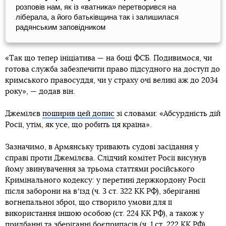
розповів нам, як із «ватника» перетворився на
ліберала, а його батьківщина так і залишилася
радянським заповідником
«Так що тепер ініціатива — на боці ФСБ. Подивимося, чи
готова служба забезпечити право підсудного на доступ до
кримського правосуддя, чи у страху очі великі аж до 2034
року», — додав він.
Джемілєв
поширив цей допис
зі словами: «Абсурдність дій
Росії, утім, як усе, що робить ця країна».
Зазначимо, в Армянську тривають судові засідання у
справі проти Джемілєва. Слідчий комітет Росії висунув
йому звинувачення за трьома статтями російського
Кримінального кодексу: у перетині держкордону Росії
після заборони на вʼїзд (ч. 3 ст. 322 КК РФ), зберіганні
вогнепальної зброї, що створило умови для її
використання іншою особою (ст. 224 КК РФ), а також у
придбанні та зберіганні боєприпасів (ч. 1 ст. 222 КК РФ).