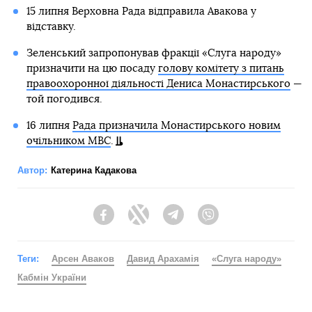
15 липня Верховна Рада відправила Авакова у
відставку.
Зеленський запропонував фракції «Слуга народу»
призначити на цю посаду
голову комітету з питань
правоохоронної діяльності Дениса Монастирського
—
той погодився.
16 липня
Рада призначила Монастирського новим
очільником МВС
.
Автор:
Катерина Кадакова
Facebook
Twitter
Telegram
Viber
Теги:
Арсен Аваков
Давид Арахамія
«Слуга народу»
Кабмін України