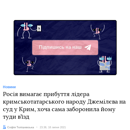
Підпишись на наш
Telegram
Новини
Росія вимагає прибуття лідера
кримськотатарського народу Джемілєва на
суд у Крим, хоча сама заборонила йому
туди в’їзд
Автор:
Софія Телішевська
Дата:
23:36, 16 липня 2021