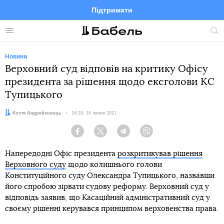
Підтримати
Facebook
Telegram
Twitter
Instagram
Меню
По
по
сай
Новини
Верховний суд відповів на критику Офісу
президента за рішення щодо ексголови КС
Тупицького
Автор:
Костя Андрейковець
Дата:
16:29, 16 липня 2021
Facebook
Twitter
Telegram
Viber
Напередодні Офіс президента
розкритикував рішення
Верховного суду
щодо колишнього голови
Конституційного суду Олександра Тупицького, назвавши
його спробою зірвати судову реформу. Верховний суд у
відповідь заявив, що Касаційний адміністративний суд у
своєму рішенні керувався принципом верховенства права.