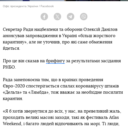
Офіс президента України / Facebook
Facebook
Twitter
Telegram
Viber
Секретар Ради нацбезпеки та оборони Олексій Данілов
анонсував запровадження в Україні «більш жорсткого
карантину», але не уточнив, про які саме обмеження
йдеться.
Про це він сказав на
брифінгу
за результатами засідання
РНБО.
Рада занепокоєна тим, що в країнах проведення
Євро-2020 спостерігається спалах коронавірусу штамів
«Дельта» та «Лямбда», тож вважає за необхідне посилити
карантин.
«Я б хотів звернутися до всіх, у нас, на превеликий жаль,
проходять великі масові заходи, такі як фестиваль Atlas
Weekend, і багато людей відпочивають на морі. Ті люди,