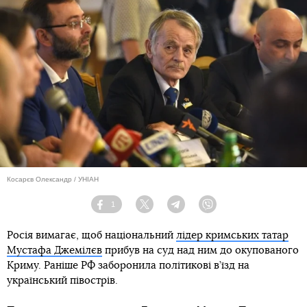
Косарєв Олександр / УНІАН
1
Facebook
Twitter
Telegram
Viber
Росія вимагає, щоб національний
лідер кримських татар
Мустафа Джемілєв
прибув на суд над ним до окупованого
Криму. Раніше РФ заборонила політикові в’їзд на
український півострів.