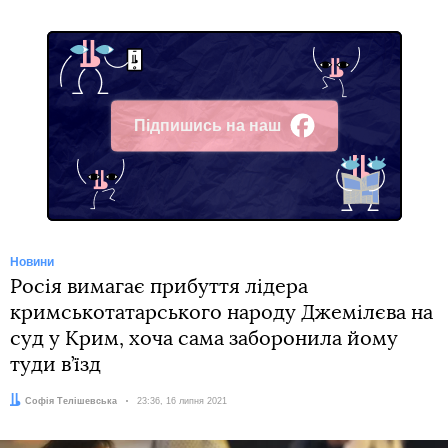
Підпишись на наш
Facebook
Новини
Росія вимагає прибуття лідера
кримськотатарського народу Джемілєва на
суд у Крим, хоча сама заборонила йому
туди в’їзд
Автор:
Софія Телішевська
Дата:
23:36, 16 липня 2021