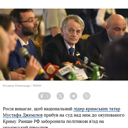
Косарєв Олександр / УНІАН
1
Facebook
Twitter
Telegram
Viber
Росія вимагає, щоб національний
лідер кримських татар
Мустафа Джемілєв
прибув на суд над ним до окупованого
Криму. Раніше РФ заборонила політикові в’їзд на
український півострів.