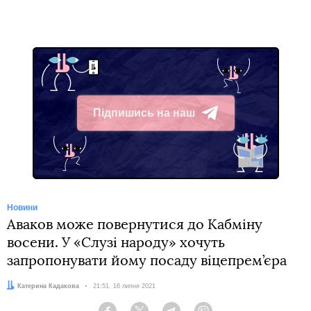
Підпишись на наш
Telegram
Новини
Аваков може повернутися до Кабміну
восени. У «Слузі народу» хочуть
запропонувати йому посаду віцепрем’єра
Автор:
Катерина Кадакова
Дата:
21:51, 16 липня 2021