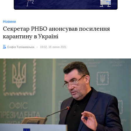
Новини
Секретар РНБО анонсував посилення
карантину в Україні
Автор:
Софія Телішевська
Дата:
19:02, 16 липня 2021