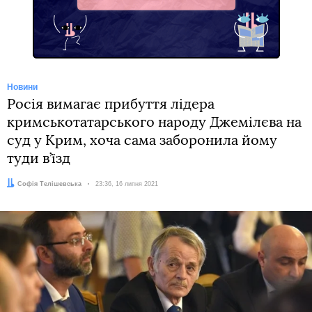
Telegram
Новини
Росія вимагає прибуття лідера
кримськотатарського народу Джемілєва на
суд у Крим, хоча сама заборонила йому
туди в’їзд
Автор:
Софія Телішевська
Дата:
23:36, 16 липня 2021