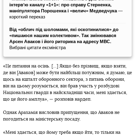
інтервʼю каналу «1+1»: про справу Стерненка,
маніпулятора Порошенка і «велич» Медведчука
—
короткий переказ
Від «облич під шоломами, які оскотинилися» до
«пишаюся нашим колективом». Так змінювався
Арсен Аваков і його риторика на адресу МВС.
Вибрані цитати ексміністра
«Це питання на осінь. [...] Якщо без прізвищ, якщо взяти,
де він [Аваков] може бути найбільш потужним, я думаю, це
щось на кшталт оборонного сектора, з питань оборони,
він на цьому розуміється, він брав участь у розбудові
Національної гвардії в найскладніші часи, мені здається,
що це його амплуа», — розповів нардеп.
Однак Арахамія висловив припущення, що Аваков не
погодиться на міністерську посаду.
«Мені здається, що йому треба якщо йти, то тільки на