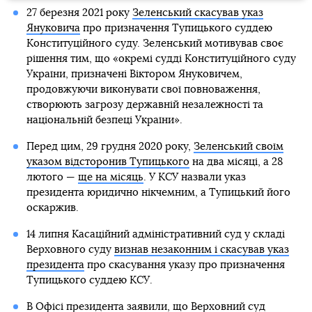
27 березня 2021 року
Зеленський скасував указ
Януковича
про призначення Тупицького суддею
Конституційного суду. Зеленський мотивував своє
рішення тим, що «окремі судді Конституційного суду
України, призначені Віктором Януковичем,
продовжуючи виконувати свої повноваження,
створюють загрозу державній незалежності та
національній безпеці України».
Перед цим, 29 грудня 2020 року,
Зеленський своїм
указом відсторонив Тупицького
на два місяці, а 28
лютого —
ще на місяць
. У КСУ назвали указ
президента юридично нікчемним, а Тупицький його
оскаржив.
14 липня Касаційний адміністративний суд у складі
Верховного суду
визнав незаконним і скасував указ
президента
про скасування указу про призначення
Тупицького суддею КСУ.
В Офісі президента заявили, що Верховний суд