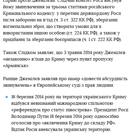
справі проти Джемілєва. Слідчий комітет Росії висунув
йому звинувачення за трьома статтями російського
Кримінального кодексу: у перетині держкордону Росії
після заборони на вʼїзд (ч. 3 ст. 322 КК РФ), зберіганні
вогнепальної зброї, що створило умови для її
використання іншою особою (ст. 224 КК РФ), а також у
придбанні та зберіганні боєприпасів (ч. 1 ст. 222 КК РФ).
Також Слідком заявляє, що 3 травня 2014 року Джемілєв
«незаконно» вʼїхав до Криму через пункт пропуску
«Армянськ».
Раніше Джемілєв заявляв про намір «довести абсурдність
звинувачень» в Європейському суді з прав людини.
16 березня 2014 року на території українського Криму
відбувся невизнаний міжнародною спільнотою
«референдум про статус півострова». Президент Росії
Володимир Путін 18 березня 2014 року одноосібно
оголосив про «включення Криму до складу РФ».
Відтак Росія анексувала українську територію.