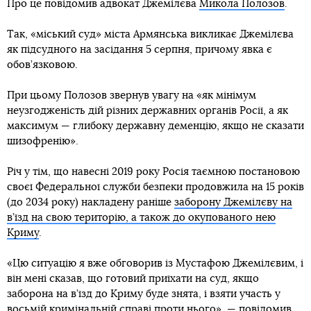
Про це повідомив адвокат Джемілєва
Микола Полозов
.
Так, «міський суд» міста Армянська викликає Джемілєва
як підсудного на засідання 5 серпня, причому явка є
обов’язковою.
При цьому Полозов звернув увагу на «як мінімум
неузгодженість дій різних державних органів Росії, а як
максимум — глибоку державну деменцію, якщо не сказати
шизофренію».
Річ у тім, що навесні 2019 року Росія таємною постановою
своєї Федеральної служби безпеки продовжила на 15 років
(до 2034 року) накладену раніше
заборону Джемілєву на
в’їзд на свою територію, а також до окупованого нею
Криму
.
«Цю ситуацію я вже обговорив із Мустафою Джемілєвим, і
він мені сказав, що готовий приїхати на суд, якщо
заборона на в’їзд до Криму буде знята, і взяти участь у
восьмій кримінальній справі проти нього», — повідомив