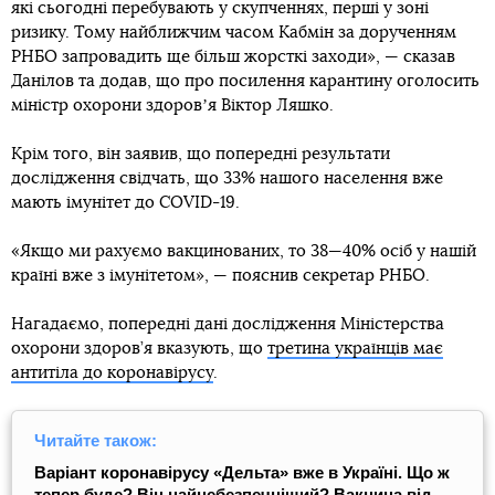
які сьогодні перебувають у скупченнях, перші у зоні
ризику. Тому найближчим часом Кабмін за дорученням
РНБО запровадить ще більш жорсткі заходи», — сказав
Данілов та додав, що про посилення карантину оголосить
міністр охорони здоровʼя Віктор Ляшко.
Крім того, він заявив, що попередні результати
дослідження свідчать, що 33% нашого населення вже
мають імунітет до COVID-19.
«Якщо ми рахуємо вакцинованих, то 38—40% осіб у нашій
країні вже з імунітетом», — пояснив секретар РНБО.
Нагадаємо, попередні дані дослідження Міністерства
охорони здоров’я вказують, що
третина українців має
антитіла до коронавірусу
.
Читайте також:
Варіант коронавірусу «Дельта» вже в Україні. Що ж
тепер буде? Він найнебезпечніший? Вакцина від