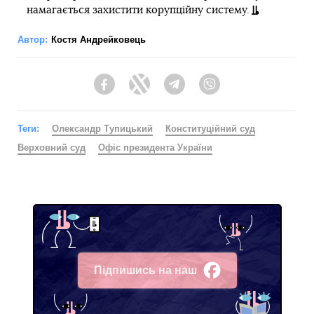
намагається захистити корупційну систему.
Автор:
Костя Андрейковець
Facebook
Twitter
Telegram
Viber
Теги:
Олександр Тупицький
Конституційний суд
Верховний суд
Офіс президента України
Підпишись на наш
Facebook