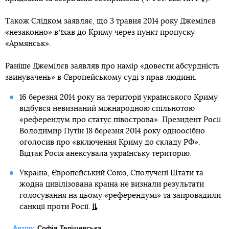
Також Слідком заявляє, що 3 травня 2014 року Джемілєв
«незаконно» вʼїхав до Криму через пункт пропуску
«Армянськ».
Раніше Джемілєв заявляв про намір «довести абсурдність
звинувачень» в Європейському суді з прав людини.
16 березня 2014 року на території українського Криму
відбувся невизнаний міжнародною спільнотою
«референдум про статус півострова». Президент Росії
Володимир Путін 18 березня 2014 року одноосібно
оголосив про «включення Криму до складу РФ».
Відтак Росія анексувала українську територію.
Україна, Європейський Союз, Сполучені Штати та
жодна цивілізована країна не визнали результати
голосування на цьому «референдумі» та запровадили
санкції проти Росії.
Автор:
Софія Телішевська