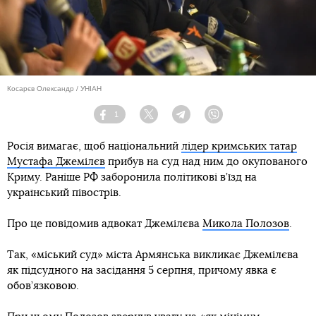
Косарєв Олександр / УНІАН
1
Facebook
Twitter
Telegram
Viber
Росія вимагає, щоб національний
лідер кримських татар
Мустафа Джемілєв
прибув на суд над ним до окупованого
Криму. Раніше РФ заборонила політикові в’їзд на
український півострів.
Про це повідомив адвокат Джемілєва
Микола Полозов
.
Так, «міський суд» міста Армянська викликає Джемілєва
як підсудного на засідання 5 серпня, причому явка є
обов’язковою.