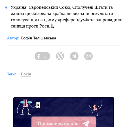
Україна, Європейський Союз, Сполучені Штати та
жодна цивілізована країна не визнали результати
голосування на цьому «референдумі» та запровадили
санкції проти Росії.
Автор:
Софія Телішевська
1
Facebook
Twitter
Telegram
Viber
Теги:
Росія
Підпишись на наш