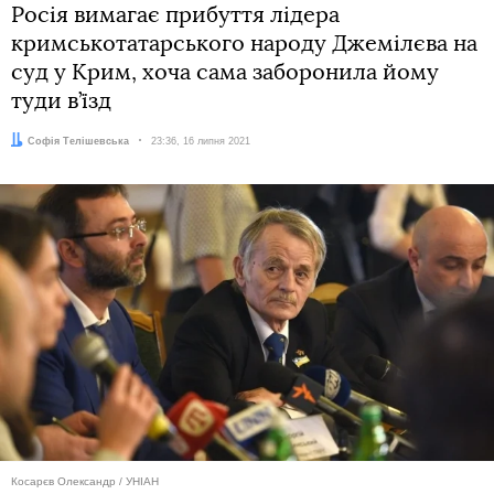
Росія вимагає прибуття лідера
кримськотатарського народу Джемілєва на
суд у Крим, хоча сама заборонила йому
туди в’їзд
Автор:
Софія Телішевська
Дата:
23:36, 16 липня 2021
Косарєв Олександр / УНІАН