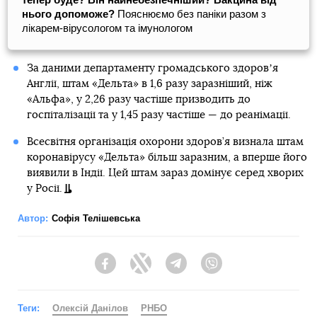
нього допоможе?
Пояснюємо без паніки разом з
лікарем-вірусологом та імунологом
За даними департаменту громадського здоровʼя
Англії, штам «Дельта» в 1,6 разу заразніший, ніж
«Альфа», у 2,26 разу частіше призводить до
госпіталізації та у 1,45 разу частіше — до реанімації.
Всесвітня організація охорони здоров’я визнала штам
коронавірусу «Дельта» більш заразним, а вперше його
виявили в Індії. Цей штам зараз домінує серед хворих
у Росії.
Автор:
Софія Телішевська
Facebook
Twitter
Telegram
Viber
Теги:
Олексій Данілов
РНБО