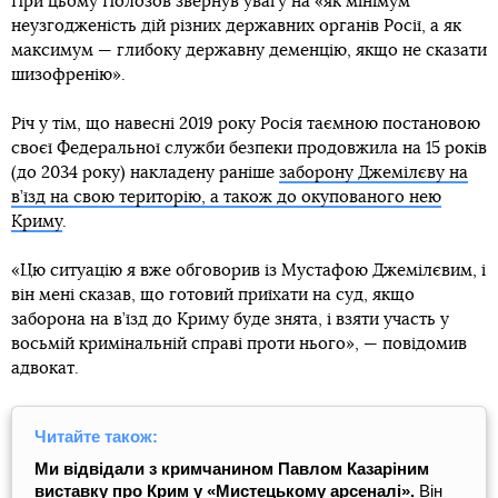
При цьому Полозов звернув увагу на «як мінімум
неузгодженість дій різних державних органів Росії, а як
максимум — глибоку державну деменцію, якщо не сказати
шизофренію».
Річ у тім, що навесні 2019 року Росія таємною постановою
своєї Федеральної служби безпеки продовжила на 15 років
(до 2034 року) накладену раніше
заборону Джемілєву на
в’їзд на свою територію, а також до окупованого нею
Криму
.
«Цю ситуацію я вже обговорив із Мустафою Джемілєвим, і
він мені сказав, що готовий приїхати на суд, якщо
заборона на в’їзд до Криму буде знята, і взяти участь у
восьмій кримінальній справі проти нього», — повідомив
адвокат.
Читайте також:
Ми відвідали з кримчанином Павлом Казаріним
виставку про Крим у «Мистецькому арсеналі».
Він