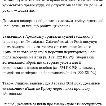
готова служба забезпечити право підсудного на доступ до
кримського правосуддя, чи у страху очі великі аж до 2034
року», — додав він.
Джемілєв
поширив цей допис
зі словами: «Абсурдність дій
Росії, утім, як усе, що робить ця країна».
Зазначимо, в Армянську тривають судові засідання у
справі проти Джемілєва. Слідчий комітет Росії висунув
йому звинувачення за трьома статтями російського
Кримінального кодексу: у перетині держкордону Росії
після заборони на вʼїзд (ч. 3 ст. 322 КК РФ), зберіганні
вогнепальної зброї, що створило умови для її
використання іншою особою (ст. 224 КК РФ), а також у
придбанні та зберіганні боєприпасів (ч. 1 ст. 222 КК РФ).
Також Слідком заявляє, що 3 травня 2014 року Джемілєв
«незаконно» вʼїхав до Криму через пункт пропуску
«Армянськ».
Раніше Джемілєв заявляв про намір «довести абсурдність