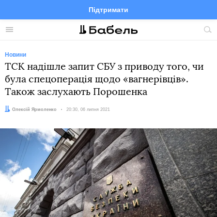
Підтримати
Facebook
Telegram
Twitter
Instagram
Меню
По
по
сай
Новини
ТСК надішле запит СБУ з приводу того, чи
була спецоперація щодо «вагнерівців».
Також заслухають Порошенка
Автор:
Олексій Ярмоленко
Дата:
20:30, 06 липня 2021