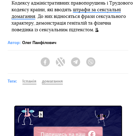
Кодексу адміністративних правопорушень і Трудового
кодексу країни, які вводять
штрафи за сексуальні
домагання
. До них відносяться фрази сексуального
характеру, демонстрація геніталій та фізична
поведінка із сексуальним підтекстом.
Автор:
Олег Панфілович
Facebook
Twitter
Telegram
Viber
Теги:
Іспанія
домагання
Підпишись на наш