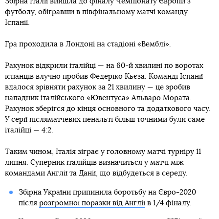
Збірна Італії вийшла до фіналу Чемпіонату Європи з
футболу, обігравши в півфінальному матчі команду
Іспанії.
Гра проходила в Лондоні на стадіоні «Вемблі».
Рахунок відкрили італійці — на 60-й хвилині по воротах
іспанців влучно пробив Федеріко Кьєза. Команді Іспанії
вдалося зрівняти рахунок за 21 хвилину — це зробив
нападник італійського «Ювентуса» Альваро Мората.
Рахунок зберігся до кінця основного та додаткового часу.
У серії післяматчевих пенальті більш точними були саме
італійці — 4:2.
Таким чином, Італія зіграє у головному матчі турніру 11
липня. Суперник італійців визначиться у матчі між
командами Англії та Данії, що відбудеться в середу.
Збірна України припинила боротьбу на Євро-2020
після
розгромної поразки від Англії
в 1/4 фіналу.