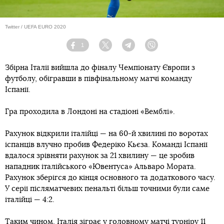
Twitter / UEFA EURO 2020
1
Facebook
Twitter
Telegram
Viber
Збірна Італії вийшла до фіналу Чемпіонату Європи з
футболу, обігравши в півфінальному матчі команду
Іспанії.
Гра проходила в Лондоні на стадіоні «Вемблі».
Рахунок відкрили італійці — на 60-й хвилині по воротах
іспанців влучно пробив Федеріко Кьєза. Команді Іспанії
вдалося зрівняти рахунок за 21 хвилину — це зробив
нападник італійського «Ювентуса» Альваро Мората.
Рахунок зберігся до кінця основного та додаткового часу.
У серії післяматчевих пенальті більш точними були саме
італійці — 4:2.
Таким чином, Італія зіграє у головному матчі турніру 11