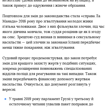
кетколлінг (домагання до незнайомок на вулицях), а
також примус до одруження і жіноче обрізання.
Поштовхом для змін до законодавства стала «справа Ла
Манада» 2016 року про зґвалтування молодої жінки
п’ятьма чоловіками. Двоє з них фільмували злочин, під час
якого дівчина мовчала, тож суддя розцінив це як її згоду
на секс. Зрештою суд визнав їх винними в сексуальному
насильстві — цей злочин за законами Іспанії передбачає
менш тяжке покарання, ніж зґвалтування.
Судовий процес продемонстрував, що закон потребує
змін для кращого захисту жертв у подібних ситуаціях,
зокрема розширення повноважень спеціалізованих
відділів поліції для реагування на такі випадки. Також
зміни передбачають фінансову допомогу жертвам
насильства. Очікується, що документ розглянуть у
вересні.
У травні 2019 року парламент Грузії у третьому й
остаточному читанні ухвалив пакет поправок до