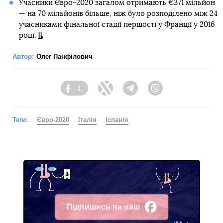
Учасники Євро-2020 загалом отримають €371 мільйон
— на 70 мільйонів більше, ніж було розподілено між 24
учасниками фінальної стадії першості у Франції у 2016
році.
Автор:
Олег Панфілович
1
Facebook
Twitter
Telegram
Viber
Теги:
Євро-2020
Італія
Іспанія
Підпишись на наш
Facebook