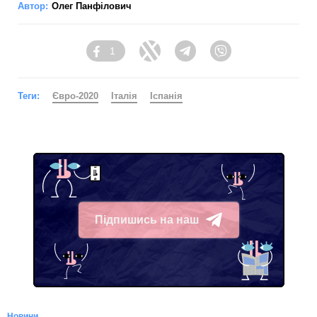
Автор:
Олег Панфілович
1
Facebook
Twitter
Telegram
Viber
Теги:
Євро-2020
Італія
Іспанія
Підпишись на наш
Telegram
Новини