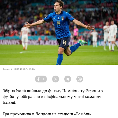
Twitter / UEFA EURO 2020
1
Facebook
Twitter
Telegram
Viber
Збірна Італії вийшла до фіналу Чемпіонату Європи з
футболу, обігравши в півфінальному матчі команду
Іспанії.
Гра проходила в Лондоні на стадіоні «Вемблі».