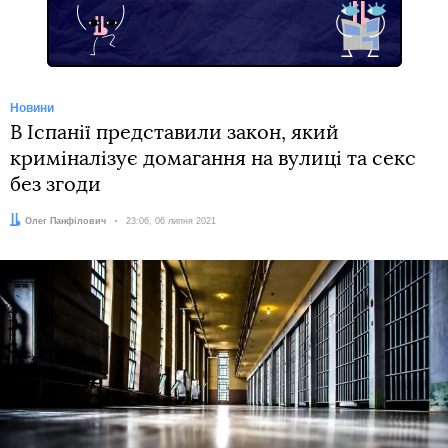
Новини
В Іспанії представили закон, який
криміналізує домагання на вулиці та секс
без згоди
Автор:
Олег Панфілович
Дата:
23:06, 06 липня 2021