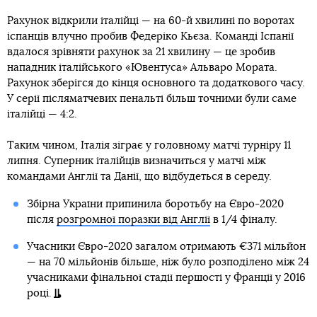
Рахунок відкрили італійці — на 60-й хвилині по воротах
іспанців влучно пробив Федеріко Кьєза. Команді Іспанії
вдалося зрівняти рахунок за 21 хвилину — це зробив
нападник італійського «Ювентуса» Альваро Мората.
Рахунок зберігся до кінця основного та додаткового часу.
У серії післяматчевих пенальті більш точними були саме
італійці — 4:2.
Таким чином, Італія зіграє у головному матчі турніру 11
липня. Суперник італійців визначиться у матчі між
командами Англії та Данії, що відбудеться в середу.
Збірна України припинила боротьбу на Євро-2020
після
розгромної поразки від Англії
в 1/4 фіналу.
Учасники Євро-2020 загалом отримають €371 мільйон
— на 70 мільйонів більше, ніж було розподілено між 24
учасниками фінальної стадії першості у Франції у 2016
році.