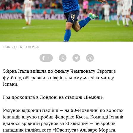
Twitter / UEFA EURO 2020
1
Facebook
Twitter
Telegram
Viber
Збірна Італії вийшла до фіналу Чемпіонату Європи з
футболу, обігравши в півфінальному матчі команду
Іспанії.
Гра проходила в Лондоні на стадіоні «Вемблі».
Рахунок відкрили італійці — на 60-й хвилині по воротах
іспанців влучно пробив Федеріко Кьєза. Команді Іспанії
вдалося зрівняти рахунок за 21 хвилину — це зробив
нападник італійського «Ювентуса» Альваро Мората.