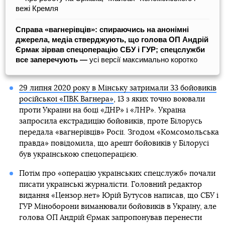
вежі Кремля
Справа «вагнерівців»: спираючись на анонімні
джерела, медіа стверджують, що голова ОП Андрій
Єрмак зірвав спецоперацію СБУ і ГУР; спецслужби
все заперечують —
усі версії максимально коротко
29 липня 2020 року в Мінську затримали 33 бойовиків
російської «ПВК Вагнера»
, 13 з яких точно воювали
проти України на боці «ДНР» і «ЛНР». Україна
запросила екстрадицію бойовиків, проте Білорусь
передала «вагнерівців» Росії. Згодом «Комсомольська
правда» повідомила, що арешт бойовиків у Білорусі
був українською спецоперацією.
Потім про «операцію українських спецслужб» почали
писати українські журналісти. Головний редактор
видання «Цензор.нет» Юрій Бутусов написав, що СБУ і
ГУР Міноборони виманювали бойовиків в Україну, але
голова ОП Андрій Єрмак запропонував перенести