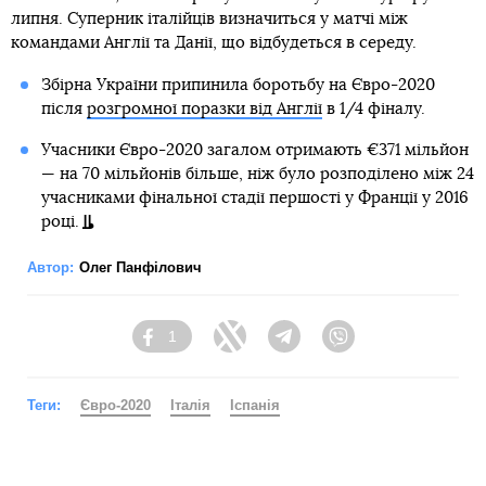
липня. Суперник італійців визначиться у матчі між
командами Англії та Данії, що відбудеться в середу.
Збірна України припинила боротьбу на Євро-2020
після
розгромної поразки від Англії
в 1/4 фіналу.
Учасники Євро-2020 загалом отримають €371 мільйон
— на 70 мільйонів більше, ніж було розподілено між 24
учасниками фінальної стадії першості у Франції у 2016
році.
Автор:
Олег Панфілович
1
Facebook
Twitter
Telegram
Viber
Теги:
Євро-2020
Італія
Іспанія