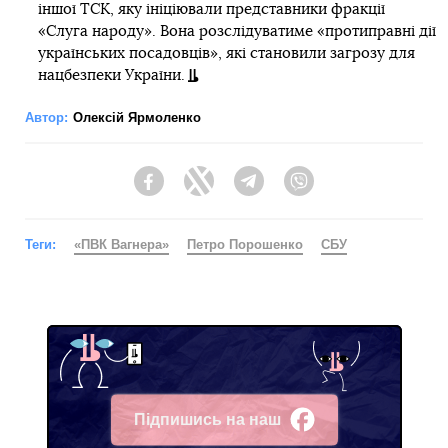
іншої ТСК, яку ініціювали представники фракції
«Слуга народу». Вона розслідуватиме «протиправні дії
українських посадовців», які становили загрозу для
нацбезпеки України.
Автор:
Олексій Ярмоленко
Facebook
Twitter
Telegram
Viber
Теги:
«ПВК Вагнера»
Петро Порошенко
СБУ
Підпишись на наш
Facebook