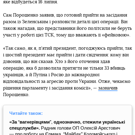
яке відбудеться 16 липня.
Сам Порошенко заявив, що готовий прийти на засідання
разом із Зеленським і розповісти деталі цієї операції. Він
також нагадав, що представники його політсили не беруть
участі у роботі цієї ТСК, тому що вважають її «фейковою».
«Так само, як я, п’ятий президент, погоджуюсь прийти, так
і шостий президент має прийти і дати свідчення: кому він
дзвонив, що він сказав. Хто з його оточення здав
операцію, яка б дозволила притягти не тільки 33 вбивць
українців, а й Путіна і Росію до міжнародної
відповідальності за агресію проти України. Отже, чекаємо
рішення парламенту і засідання комісії», —
зазначив
Порошенко.
Читайте також:
«За
“
вагнерівцями
”,
однозначно, стежили українські
спецслужби».
Радник голови ОП Олексій Арестович
— про роботу на Єрмака, “Майбах” Коломойського і