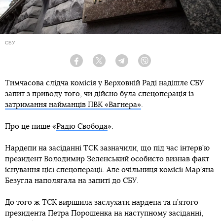
СБУ
Facebook
Twitter
Telegram
Viber
Тимчасова слідча комісія у Верховній Раді надішле СБУ
запит з приводу того, чи дійсно була спецоперація із
затримання найманців ПВК «Вагнера»
.
Про це пише «
Радіо Свобода
».
Нардепи на засіданні ТСК зазначили, що під час інтерв’ю
президент Володимир Зеленський особисто визнав факт
існування цієї спецоперації. Але очільниця комісії Мар’яна
Безугла наполягала на запиті до СБУ.
До того ж ТСК вирішила заслухати нардепа та п’ятого
президента Петра Порошенка на наступному засіданні,