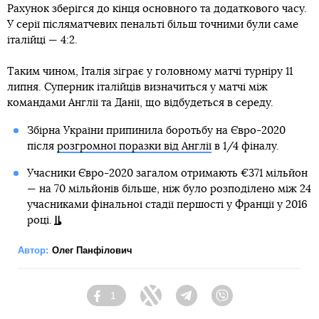
Рахунок зберігся до кінця основного та додаткового часу.
У серії післяматчевих пенальті більш точними були саме
італійці — 4:2.
Таким чином, Італія зіграє у головному матчі турніру 11
липня. Суперник італійців визначиться у матчі між
командами Англії та Данії, що відбудеться в середу.
Збірна України припинила боротьбу на Євро-2020
після
розгромної поразки від Англії
в 1/4 фіналу.
Учасники Євро-2020 загалом отримають €371 мільйон
— на 70 мільйонів більше, ніж було розподілено між 24
учасниками фінальної стадії першості у Франції у 2016
році.
Автор:
Олег Панфілович
1
Facebook
Twitter
Telegram
Viber