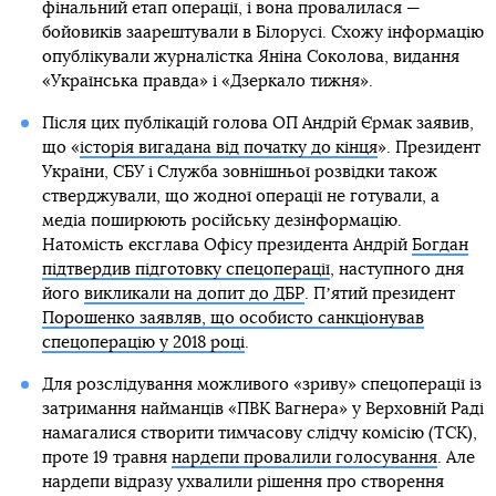
фінальний етап операції, і вона провалилася —
бойовиків заарештували в Білорусі. Схожу інформацію
опублікували журналістка Яніна Соколова, видання
«Українська правда» і «Дзеркало тижня».
Після цих публікацій голова ОП Андрій Єрмак заявив,
що «
історія вигадана від початку до кінця
». Президент
України, СБУ і Служба зовнішньої розвідки також
стверджували, що жодної операції не готували, а
медіа поширюють російську дезінформацію.
Натомість ексглава Офісу президента Андрій
Богдан
підтвердив підготовку спецоперації
, наступного дня
його
викликали на допит до ДБР
. Пʼятий президент
Порошенко заявляв, що особисто санкціонував
спецоперацію у 2018 році
.
Для розслідування можливого «зриву» спецоперації із
затримання найманців «ПВК Вагнера» у Верховній Раді
намагалися створити тимчасову слідчу комісію (ТСК),
проте 19 травня
нардепи провалили голосування
. Але
нардепи відразу ухвалили рішення про створення