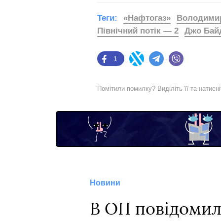
Теги:
«Нафтогаз»
Володимир
Північний потік — 2
Джо Бай
1
Facebook
Twitter
Telegram
Viber
Помітили помилку? Виділіть її та натисн
Новини
В ОП повідомил