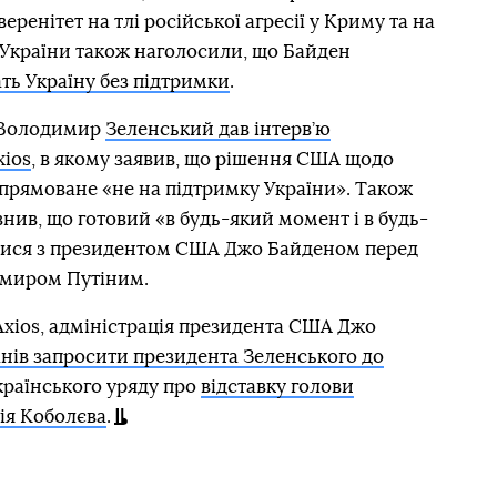
веренітет на тлі російської агресії у Криму та на
 України також наголосили, що Байден
ть Україну без підтримки
.
и Володимир
Зеленський дав інтерв’ю
ios
, в якому заявив, що рішення США щодо
спрямоване «не на підтримку України». Також
нив, що готовий «в будь-який момент і в будь-
ітися з президентом США Джо Байденом перед
имиром Путіним.
xios, адміністрація президента США Джо
анів запросити президента Зеленського до
країнського уряду про
відставку голови
ія Коболєва
.