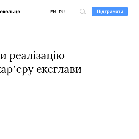
Підтримати
екельце
Пошук
EN
RU
по
сайту
и реалізацію
карʼєру ексглави