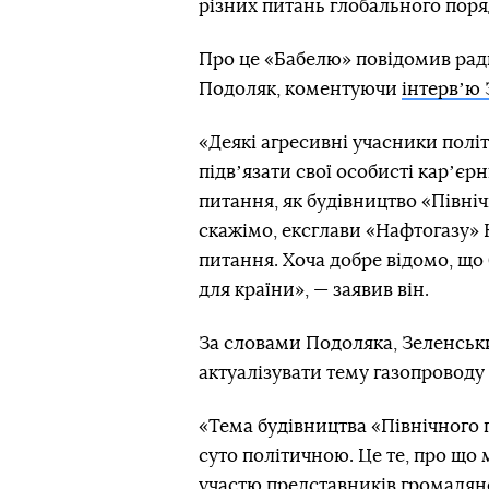
різних питань глобального поря
Про це «Бабелю» повідомив рад
Подоляк, коментуючи
інтервʼю
«Деякі агресивні учасники полі
підвʼязати свої особисті карʼєр
питання, як будівництво «Північ
скажімо, ексглави «Нафтогазу» 
питання. Хоча добре відомо, щ
для країни», — заявив він.
За словами Подоляка, Зеленськ
актуалізувати тему газопроводу
«Тема будівництва «Північного 
суто політичною. Це те, про що м
участю представників громадянсь