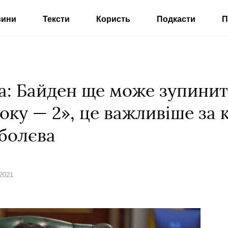
вини
Тексти
Користь
Подкасти
П
а: Байден ще може зупинит
оку — 2», це важливіше за 
болєва
 2021