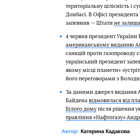
територіальну цілісність і су
Донбасі. В Офісі президента
запевнив — Штати
не залиша
4 червня президент Україн
американському виданню Ax
санкцій проти газопроводу 
український президент запев
якому місці планети» зустр
його переговорами з Волод
За даними джерел видання A
Байдена
відмовилася від пл
Білого дому
після рішення у
правління «Нафтогазу» Андр
Автор:
Катерина Кадакова