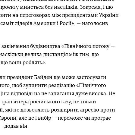
 проєкту минеться без наслідків. Зокрема, і цю
орити на переговорах між президентами України
 саміт лідерів Америки і Росії», — наголосив
закінчення будівництва «Північного потоку —
наскільки велика дистанція між тим, що
, що вони роблять».
ли президент Байден ще може застосувати
 того, щоб зупинити реалізацію «Північного
Ціна відповіді на це запитання дуже висока. Це
 транзитера російського газу, не тільки
ї, які не дозволяють розширити агресію проти
Європи, але це і вибір — переможе чи програє
— додав він.