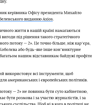
дку.
ник керівника Офісу президента Михайло
 Зеленського виданню Axios
.
тичного життя в нашій країні намагаються
ні вигоди під рішення такого стратегічного
ного потоку — 2». Це точно більше, ніж карʼєра,
Коболєва або будь-яке інше конʼюнктурне
о багатьом нашим відставникам байдужі профіти
ий використовує всі інструменти, щоб
 для американських і європейських політиків.
потоку — 2» не повинна бути суто кабінетною,
ає бути розмова і за участю журналістів, і за
кого суспільства. Щоб ні в кого в політиці не