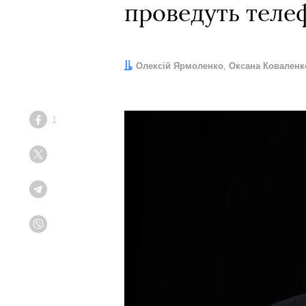
проведуть теле
Автори:
Олексій Ярмоленко
,
Оксана Коваленк
1
Facebook
Twitter
Telegram
Viber