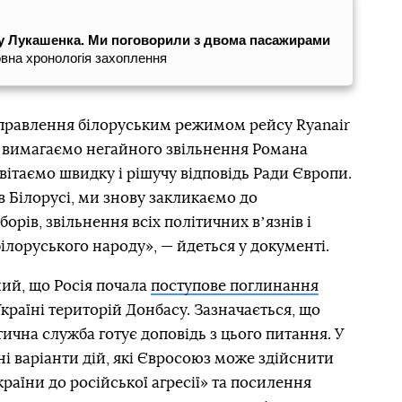
 у Лукашенка. Ми поговорили з двома пасажирами
вна хронологія захоплення
правлення білоруським режимом рейсу Ryanair
 і вимагаємо негайного звільнення Романа
вітаємо швидку і рішучу відповідь Ради Європи.
в Білорусі, ми знову закликаємо до
рів, звільнення всіх політичних вʼязнів і
лоруського народу», — йдеться у документі.
ий, що Росія почала
поступове поглинання
раїні територій Донбасу. Зазначається, що
чна служба готує доповідь з цього питання. У
і варіанти дій, які Євросоюз може здійснити
раїни до російської агресії» та посилення