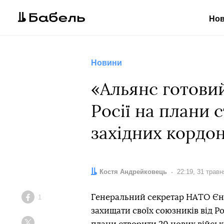
Но
Новини
«Альянс готови
Росії на плани 
західних кордон
Автор:
Костя Андрейковець
Дата:
22:19, 31 травн
Генеральний секретар НАТО Єнс
1
Facebook
захищати своїх союзників від Ро