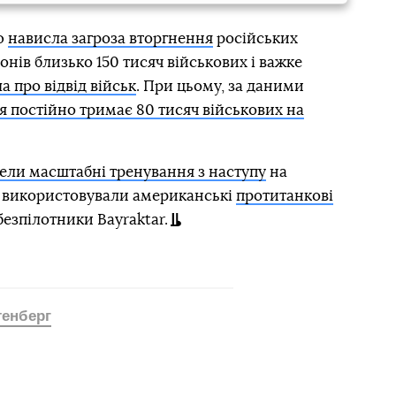
ю
нависла загроза вторгнення
російських
онів близько 150 тисяч військових і важке
а про відвід військ
. При цьому, за даними
я постійно тримає 80 тисяч військових на
ели масштабні тренування з наступу
на
ь використовували американські
протитанкові
безпілотники Bayraktar.
тенберг