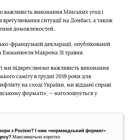
о важливість виконання Мінських угод і
 врегулювання ситуації на Донбасі, а також
шення домовленостей.
ько-французькій декларації, опублікованій
та Емманюеля Макрона 31 травня.
сті ми підкреслюємо важливість виконання
ького саміту в грудні 2019 роки для
флікту на сході України, ми віддані справі
ндському форматі», — наголошується у
овори з Росією? І чим «нормандський формат»
оцесу?
Максимально коротко