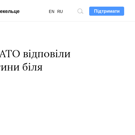
Підтримати
екельце
Пошук
EN
RU
по
сайту
НАТО відповіли
тини біля