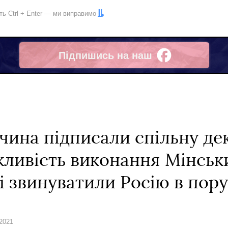
іть
Ctrl
+
Enter
— ми виправимо
Підпишись на наш
Facebook
чина підписали спільну де
жливість виконання Мінськ
і звинуватили Росію в пор
 2021