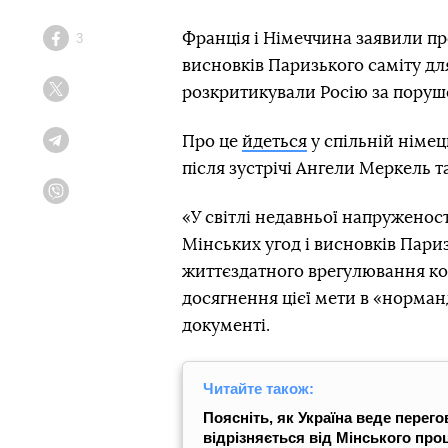
Франція і Німеччина заявили пр
3
Facebook
висновків Паризького саміту для
розкритикували Росію за пору
Twitter
Про це
йдеться
у спільній німец
Telegram
після зустрічі Ангели Меркель 
Viber
«У світлі недавньої напружено
Мінських угод і висновків Париз
життєздатного врегулювання кон
досягнення цієї мети в «норма
документі.
Читайте також:
Поясніть, як Україна веде перег
відрізняється від Мінського пр