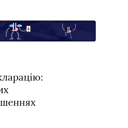
кларацію:
их
ушеннях