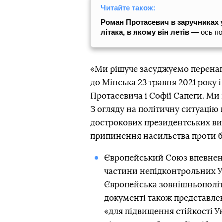
Читайте також:
Роман Протасевич в заручниках
літака, в якому він летів
— ось по
«Ми рішуче засуджуємо перена
до Мінська 23 травня 2021 року
Протасевича і Софії Сапеги. Ми 
З огляду на політичну ситуацію 
дострокових президентських вибо
припинення насильства проти бі
Європейський Союз впевнен
частини непідконтрольних Ук
Європейська зовнішньополіти
документі також представлен
«для підвищення стійкості Ук