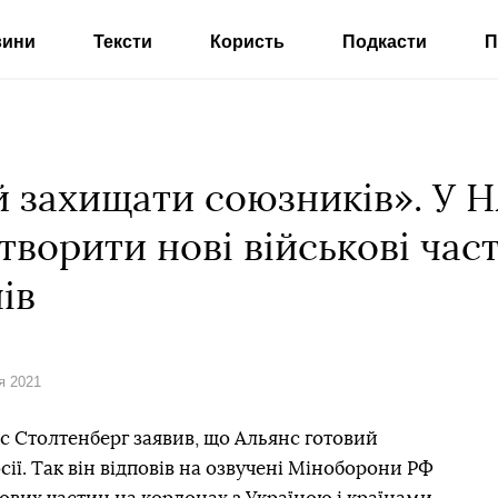
вини
Тексти
Користь
Подкасти
П
й захищати союзників». У 
створити нові військові час
ів
я 2021
 Столтенберг заявив, що Альянс готовий
сії. Так він відповів на озвучені Міноборони РФ