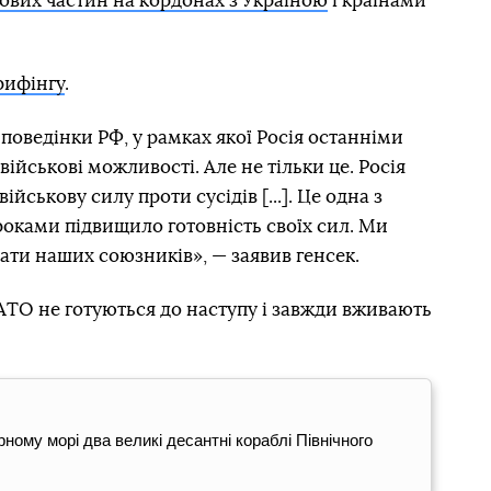
кових частин на кордонах з Україною
і країнами
рифінгу
.
поведінки РФ, у рамках якої Росія останніми
військові можливості. Але не тільки це. Росія
йськову силу проти сусідів [...]. Це одна з
оками підвищило готовність своїх сил. Ми
ти наших союзників», — заявив генсек.
АТО не готуються до наступу і завжди вживають
ному морі два великі десантні кораблі Північного