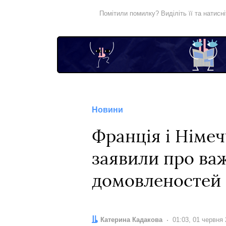
Помітили помилку? Виділіть її та натисн
Новини
Франція і Німеч
заявили про ва
домовленостей 
Автор:
Катерина Кадакова
Дата:
01:03, 01 червня