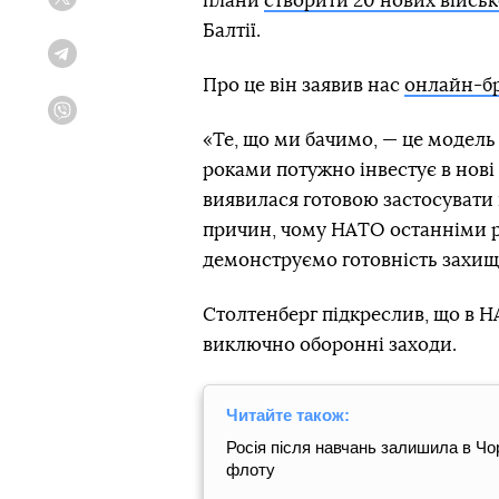
плани
створити 20 нових війсь
Twitter
Балтії.
Telegram
Про це він заявив нас
онлайн-б
Viber
«Те, що ми бачимо, — це модель 
роками потужно інвестує в нові 
виявилася готовою застосувати ві
причин, чому НАТО останніми р
демонструємо готовність захища
Столтенберг підкреслив, що в Н
виключно оборонні заходи.
Читайте також:
Росія після навчань залишила в Чор
флоту