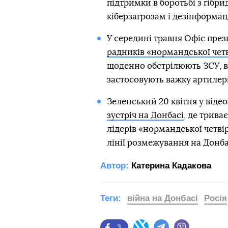
підтримки в боротьбі з гібр
кіберзагрозам і дезінформаці
У середині травня Офіс през
радників «нормандської чет
щоденно обстрілюють ЗСУ, вб
застосовують важку артилер
Зеленський 20 квітня у віде
зустріч на Донбасі
, де трива
лідерів «нормандської четві
лінії розмежування на Донбас
Автор:
Катерина Кадакова
Теги:
війна на Донбасі
Росія
3