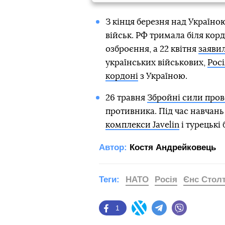
З кінця березня над Україно
військ. РФ тримала біля корд
озброєння, а 22 квітня
заявил
українських військових,
Росі
кордоні
з Україною.
26 травня
Збройні сили пров
противника. Під час навчан
комплекси Javelin
і турецькі 
Автор:
Костя Андрейковець
Теги:
НАТО
Росія
Єнс Стол
1
Facebook
Twitter
Telegram
Viber