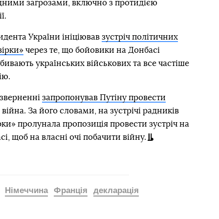
идними загрозами, включно з протидією
ї.
идента України ініціював
зустріч політичних
вірки»
через те, що бойовики на Донбасі
ивають українських військових та все частіше
ію.
озверненні
запропонував Путіну провести
є війна. За його словами, на зустрічі радників
рки» пролунала пропозиція провести зустріч на
і, щоб на власні очі побачити війну.
Німеччина
Франція
декларація