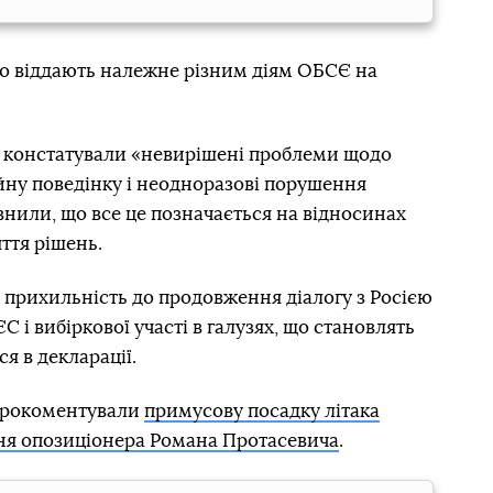
що віддають належне різним діям ОБСЄ на
 констатували «невирішені проблеми щодо
ійну поведінку і неодноразові порушення
нили, що все це позначається на відносинах
ття рішень.
прихильність до продовження діалогу з Росією
С і вибіркової участі в галузях, що становлять
я в декларації.
прокоментували
примусову посадку літака
ння опозиціонера Романа Протасевича
.