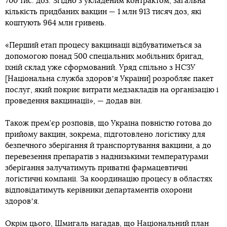
700 тис. доз. Згідно з укладеним контрактом, загальна
кількість придбаних вакцин — 1 млн 913 тисяч доз, які
коштують 964 млн гривень.
«Перший етап процесу вакцинації відбуватиметься за
допомогою понад 500 спеціальних мобільних бригад,
їхній склад уже сформований. Уряд спільно з НСЗУ
[Національна служба здоровʼя України] розробляє пакет
послуг, який покриє витрати медзакладів на організацію і
проведення вакцинації», — додав він.
Також прем’єр розповів, що Україна повністю готова до
прийому вакцин, зокрема, підготовлено логістику для
безпечного зберігання й транспортування вакцини, а до
перевезення препаратів з наднизькими температурами
зберігання залучатимуть приватні фармацевтичні
логістичні компанії. За координацію процесу в областях
відповідатимуть керівники департаментів охорони
здоровʼя.
Окрім цього, Шмигаль нагадав, що
Національний план