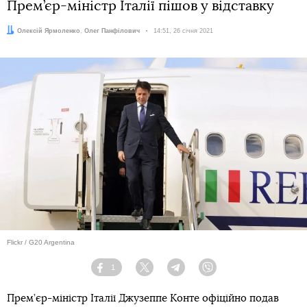
Прем’єр-міністр Італії пішов у відставку
Автори:
Олексій Ярмоленко
,
Олег Панфілович
Дата:
14:51, 26 січня 2021
Flickr / G20 Argentina
1
Facebook
Twitter
Telegram
Viber
Прем’єр-міністр Італії Джузеппе Конте офіційно подав