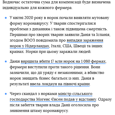
Водночас остаточна сума для компенсації буде визначена
індивідуально для кожного фермера.
У квітні 2020 року в норок почали виявляти мутовану
форму коронавірусу. У тварин спостерігалися
проблеми з диханням і також підвищена смертність.
Першими про хворих тварин заявили Данія та Іспанія,
згодом ВООЗ повідомила про
випадки зараження
норок у Нідерландах
, Італії, США, Швеції та інших
країнах. Норки при цьому заражали людей.
Данія
вирішила вбити 17 млн норок на 1 080 фермах
,
фермери виступили проти такого рішення. Вони
зазначили, що дії уряду є незаконними, а вбивство
норок знищить бізнес багатьох із них. Данія в
результаті
ввела локдаун на півночі країни
.
Через скандал з норками
міністр сільського
господарства Могенс Єнсен подав у відставку
. Одразу
після забиття тварин влада Данії оголосила про
зникнення штаму коронавірусу.