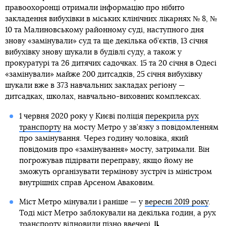
правоохоронці отримали інформацію про нібито
закладення вибухівки в міських клінічних лікарнях № 8, №
10 та Малиновському районному суді, наступного дня
знову «замінували» суд та ще декілька об’єктів, 13 січня
вибухівку знову шукали в будівлі суду, а також у
прокуратурі та 26 дитячих садочках. 15 та 20 січня в Одесі
«замінували» майже 200 дитсадків, 25 січня вибухівку
шукали вже в 373 навчальних закладах регіону —
дитсадках, школах, навчально-виховних комплексах.
1 червня 2020 року у Києві поліція
перекрила рух
транспорту
на мосту Метро у зв’язку з повідомленням
про замінування. Через годину чоловіка, який
повідомив про «замінування» мосту, затримали. Він
погрожував підірвати переправу, якщо йому не
зможуть організувати термінову зустріч із міністром
внутрішніх справ Арсеном Аваковим.
Міст Метро мінували і раніше — у
вересні 2019 року
.
Тоді міст Метро заблокували на декілька годин, а рух
транспорту відновили пізно ввечері.