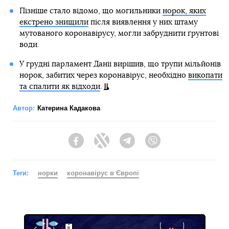
Пізніше стало відомо, що могильники
норок, яких
екстрено знищили
після виявлення у них штаму
мутованого коронавірусу, могли забруднити ґрунтові
води.
У грудні парламент Данії вирішив, що трупи мільйонів
норок, забитих через коронавірус, необхідно
викопати
та спалити як відходи
.
Автор:
Катерина Кадакова
Facebook
Twitter
Telegram
Viber
Теги:
норки
коронавірус в Європі