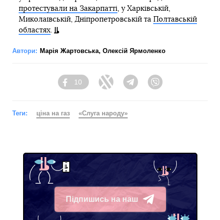
протестували на Закарпатті
, у Харківській,
Миколаївській, Дніпропетровській та
Полтавській
областях
.
Автори:
Марія Жартовська
,
Олексій Ярмоленко
10
Facebook
Twitter
Telegram
Viber
Теги:
ціна на газ
«Слуга народу»
Підпишись на наш
Telegram