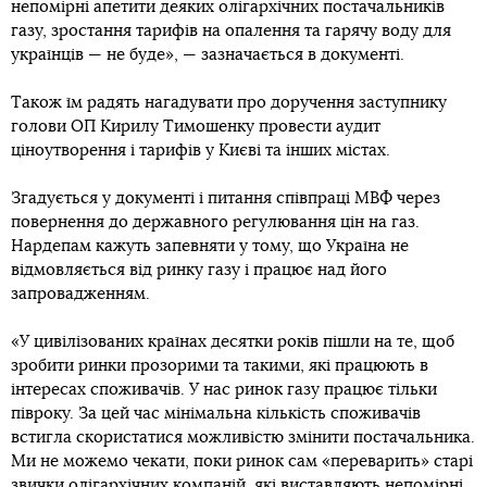
непомірні апетити деяких олігархічних постачальників
газу, зростання тарифів на опалення та гарячу воду для
українців — не буде», — зазначається в документі.
Також їм радять нагадувати про доручення заступнику
голови ОП Кирилу Тимошенку провести аудит
ціноутворення і тарифів у Києві та інших містах.
Згадується у документі і питання співпраці МВФ через
повернення до державного регулювання цін на газ.
Нардепам кажуть запевняти у тому, що Україна не
відмовляється від ринку газу і працює над його
запровадженням.
«У цивілізованих країнах десятки років пішли на те, щоб
зробити ринки прозорими та такими, які працюють в
інтересах споживачів. У нас ринок газу працює тільки
півроку. За цей час мінімальна кількість споживачів
встигла скористатися можливістю змінити постачальника.
Ми не можемо чекати, поки ринок сам «переварить» старі
звички олігархічних компаній, які виставляють непомірні