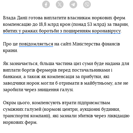
Facebook
Twitter
Telegram
Viber
Влада Данії готова виплатити власникам норкових ферм
компенсацію до 18,8 млрд крон (понад $3 млрд) за тварин,
вбитих у рамках боротьби з поширенням коронавірусу
.
Про це
повідомляється
на сайті Міністерства фінансів
країни.
Як зазначається, більша частина цієї суми буде надана для
виплати боргів фермерів перед постачальниками і
банками, а також як компенсація за прибутки, які
заводчики норок могли б отримати в майбутньому, але не
заробили через знищення галузі.
Окрім цього, компенсують втрати підприємствам
суміжних галузей (кормові центри, аукціонні будинки,
транспортні компанії), які зазнали збитків через ліквідацію
норкових ферм.