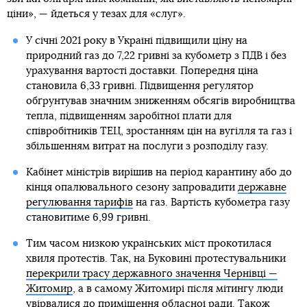
ціни», — йдеться у тезах для «слуг».
У січні 2021 року в Україні підвищили ціну на
природний газ до 7,22 гривні за кубометр з ПДВ і без
урахування вартості доставки. Попередня ціна
становила 6,33 гривні. Підвищення регулятор
обґрунтував значним зниженням обсягів виробництва
тепла, підвищенням заробітної плати для
співробітників ТЕЦ, зростанням цін на вугілля та газ і
збільшенням витрат на послуги з розподілу газу.
Кабінет міністрів вирішив на період карантину або до
кінця опалювального сезону запровадити
державне
регулювання тарифів
на газ. Вартість кубометра газу
становитиме 6,99 гривні.
Тим часом низкою українських міст прокотилася
хвиля протестів. Так, на Буковині протестувальники
перекрили трасу державного значення Чернівці —
Житомир
, а в самому Житомирі після мітингу люди
увірвалися до приміщення обласної ради. Також