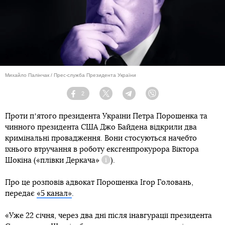
Михайло Палінчак / Прес-служба Президента України
2
Facebook
Twitter
Telegram
Viber
Проти пʼятого президента України Петра Порошенка та
чинного президента США Джо Байдена відкрили два
кримінальні провадження. Вони стосуються начебто
їхнього втручання в роботу ексгенпрокурора Віктора
Шокіна (
«плівки Деркача»
).
Довідка
Про це розповів адвокат Порошенка Ігор Головань,
передає
«5 канал»
.
«Уже 22 січня, через два дні після інавгурації президента