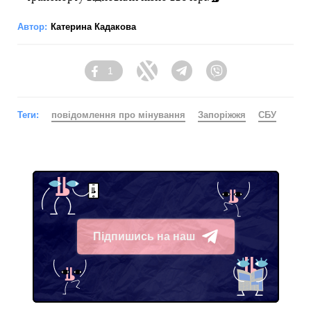
Автор:
Катерина Кадакова
1
Facebook
Twitter
Telegram
Viber
Теги:
повідомлення про мінування
Запоріжжя
СБУ
Підпишись на наш
Telegram