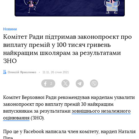
Новини
Комітет Ради підтримав законопроєкт про
виплату премій у 100 тисяч гривень
найкращим школярам за результатами
ЗНО
Автор:
Олексій Ярмоленко
Дата:
11:11, 26 січня 2021
2
Facebook
Twitter
Telegram
Viber
Комітет Верховної Ради рекомендував нардепам ухвалити
законопроєкт про виплату премій 30 найкращим
випускникам за результатами
зовнішнього незалежного
оцінювання
(ЗНО).
Про це у Facebook написала член комітету, нардеп Наталія
Піпа.