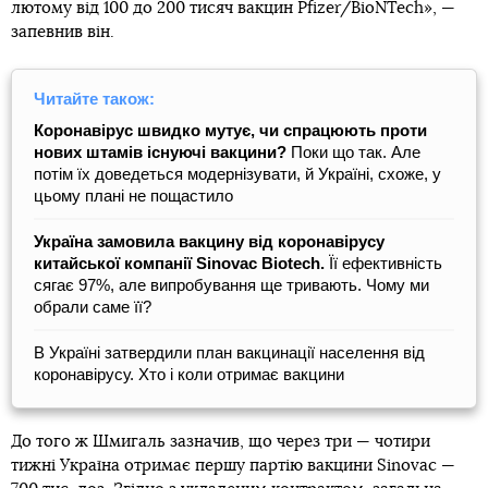
лютому від 100 до 200 тисяч вакцин Pfizer/BioNTech», —
запевнив він.
Читайте також:
Коронавірус швидко мутує, чи спрацюють проти
нових штамів існуючі вакцини?
Поки що так. Але
потім їх доведеться модернізувати, й Україні, схоже, у
цьому плані не пощастило
Україна замовила вакцину від коронавірусу
китайської компанії Sinovac Biotech.
Її ефективність
сягає 97%, але випробування ще тривають. Чому ми
обрали саме її?
В Україні затвердили план вакцинації населення від
коронавірусу. Хто і коли отримає вакцини
До того ж Шмигаль зазначив, що через три — чотири
тижні Україна отримає першу партію вакцини Sinovac —