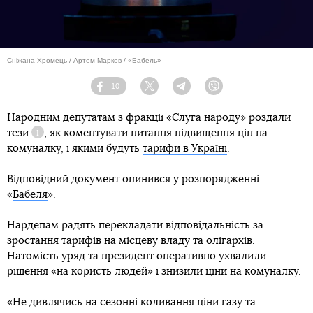
Сніжана Хромець / Артем Марков / «Бабель»
10
Facebook
Twitter
Telegram
Viber
Народним депутатам з фракції «Слуга народу» роздали
тези
, як коментувати питання підвищення цін на
Довідка
комуналку, і якими будуть
тарифи в Україні
.
Відповідний документ опинився у розпорядженні
«
Бабеля
».
Нардепам радять перекладати відповідальність за
зростання тарифів на місцеву владу та олігархів.
Натомість уряд та президент оперативно ухвалили
рішення «на користь людей» і знизили ціни на комуналку.
«Не дивлячись на сезонні коливання ціни газу та