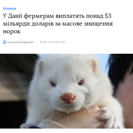
Новини
У Данії фермерам виплатять понад $3
мільярди доларів за масове знищення
норок
Автор:
Катерина Кадакова
Дата:
18:09, 26 січня 2021