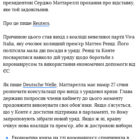
президентові Серджо Маттареллі прохання про відставку,
яке той задовільнив.
Про це пише
Reuters
.
Причиною цього став вихід з коаліції невеликої партії Viva
Italia, яку очолює колишній прем’єр Маттео Ренці. Його
політсила мала дві посади в уряді. Ренці та Конте
посварилися навколо дій уряду щодо боротьби з
коронавірусом та використання економічної допомоги від
ЄС.
Як пише
Deutsche Welle
, Маттарелла має намір 27 січня
розпочати консультації про вихід з урядової кризи. Глава
держави попросив членів кабінету до цього моменту
продовжити виконувати свої обовʼязки. Якщо з’ясується,
що у Конте є достатня підтримка в парламенті, то йому
запропонують зібрати новий уряд. Якщо ж ні, країну
очікує нова коаліція та прем’єр, або ж дострокові вибори.
Економічна криза на тлі коронавірусу спричинила в