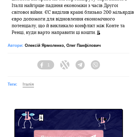
Італії найгірше падіння економіки з часів Другої
світової війни. ЄС виділив країні близько 200 мільярдів
євро допомоги для відновлення економічного
потенціалу, що й викликало конфлікт між Конте та
Ренці, куди варто направити ці кошти.
Автори:
Олексій Ярмоленко
,
Олег Панфілович
1
Facebook
Twitter
Telegram
Viber
Теги:
Італія