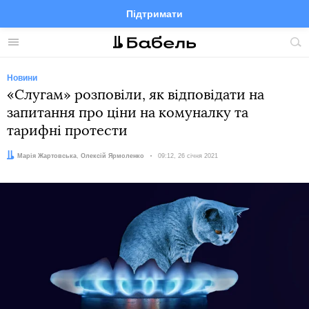
Підтримати
Facebook
Telegram
Twitter
Instagram
Меню
По
по
сай
Новини
«Слугам» розповіли, як відповідати на
запитання про ціни на комуналку та
тарифні протести
Автори:
Марія Жартовська
,
Олексій Ярмоленко
Дата:
09:12, 26 січня 2021