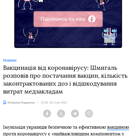
Підпишись на наш
Facebook
Новини
Вакцинація від коронавірусу: Шмигаль
розповів про постачання вакцин, кількість
законтрактованих доз і відшкодування
витрат медзакладам
Автор:
Катерина Кадакова
Дата:
13:08, 26 січня 2021
Facebook
Twitter
Telegram
Viber
Імунізація українців безпечною та ефективною
вакциною
проти коронавірусу
є «найважливішим компонентом у