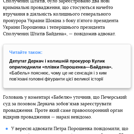
Сполучених Штатів, було зареєстровано два нові
кримінальні провадження, що стосуються начебто
втручання в діяльність колишнього генерального
прокурора України Шокіна з боку п’ятого президента
України Порошенка і теперішнього президента
Сполучених Штатів Байдена», — повідомив адвокат.
Читайте також:
Депутат Деркач і колишній прокурор Кулик
оприлюднили «плівки Порошенка—Байдена».
«Бабель» пояснює, чому це не сенсація і з ким
повʼязані головні фігуранти цієї великої історії
Головань у коментарі «Бабелю» уточнив, що Печерський
суд за позовом Деркача зобовʼязав зареєструвати
провадження. Проте який саме правоохоронний орган
відкрив провадження — наразі невідомо.
У вересні адвокати Петра Порошенка повідомили, що