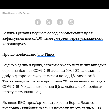
Plastifikator x «Бабель»
Facebook
Twitter
Telegram
Viber
Велика Британія першою серед європейських країн
зафіксувала понад 100 тисяч
смертей через ускладнення
коронавірусу
.
Про це повідомляє
The Times
.
Згідно з даними уряду, загальне число летальних випадків
серед пацієнтів з COVID-19 досягла 103 602, за останню
добу від коронавірусу померли понад 1,6 тисячі осіб.
Також повідомляється про понад 20 тисяч нових випадків
COVID-19. У країні вже понад 6,5 мільйона осіб пройшли
першу фазу вакцинації.
Як пише
BBC
, премʼєр-міністр країни Борис Джонсон
висловив «глибокий жаль» з приводу жертв пандемії та