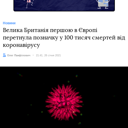
Новини
Велика Британія першою в Європі
перетнула позначку у 100 тисяч смертей від
коронавірусу
Автор:
Олег Панфілович
Дата:
21:41, 26 січня 2021