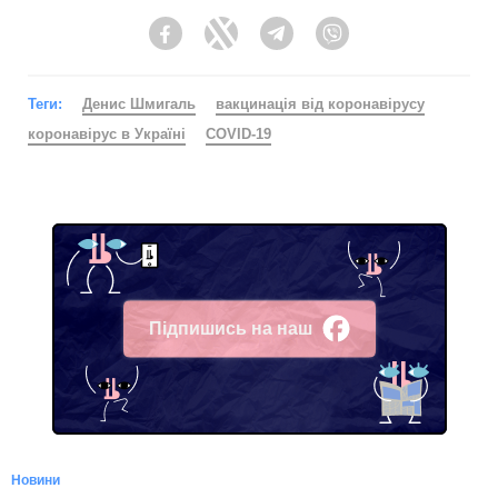
Facebook
Twitter
Telegram
Viber
Теги:
Денис Шмигаль
вакцинація від коронавірусу
коронавірус в Україні
COVID-19
Підпишись на наш
Facebook
Новини