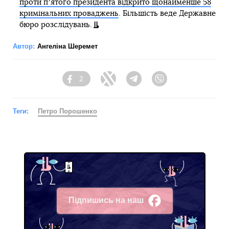
проти пʼятого президента відкрито щонайменше 58
кримінальних проваджень
. Більшість веде Державне
бюро розслідувань.
Автор:
Ангеліна Шеремет
2
Facebook
Twitter
Telegram
Viber
Теги:
Петро Порошенко
Підпишись на наш
Facebook