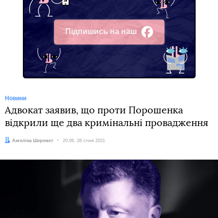
Підпишись на наш
Facebook
Новини
Адвокат заявив, що проти Порошенка
відкрили ще два кримінальні провадження
Автор:
Ангеліна Шеремет
Дата:
20:06, 26 січня 2021