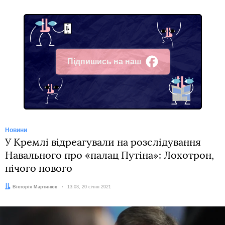
Підпишись на наш
Facebook
Новини
У Кремлі відреагували на розслідування
Навального про «палац Путіна»: Лохотрон,
нічого нового
Автор:
Вікторія Мартинюк
Дата:
13:03, 20 січня 2021