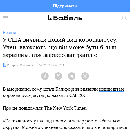
Підтримати
Facebook
Telegram
Twitter
Instagram
Меню
По
по
сай
Новини
У США виявили новий вид коронавірусу.
Учені вважають, що він може бути більш
заразним, ніж зафіксовані раніше
Автор:
Катерина Кадакова
Дата:
09:47, 20 січня 2021
Facebook
Twitter
Telegram
Viber
В американському штаті Каліфорнія виявили
новий штам
коронавірусу
, мутацію назвали CAL.20C.
Про це повідомляє
The New York Times
.
«Це зʼявилося у нас під носом, а тепер росте в багатьох
округах. Можна з упевненістю сказати, що він пошириться