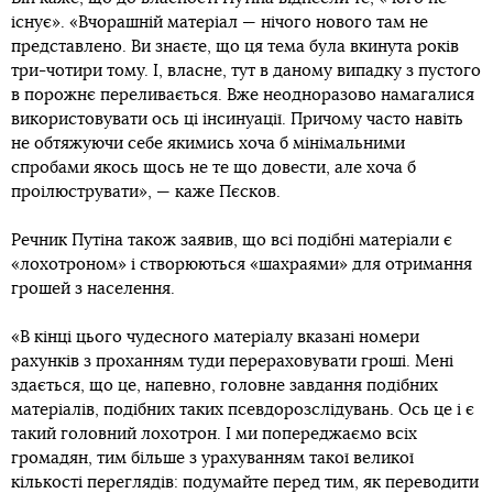
існує». «Вчорашній матеріал — нічого нового там не
представлено. Ви знаєте, що ця тема була вкинута років
три-чотири тому. І, власне, тут в даному випадку з пустого
в порожнє переливається. Вже неодноразово намагалися
використовувати ось ці інсинуації. Причому часто навіть
не обтяжуючи себе якимись хоча б мінімальними
спробами якось щось не те що довести, але хоча б
проілюструвати», — каже Пєсков.
Речник Путіна також заявив, що всі подібні матеріали є
«лохотроном» і створюються «шахраями» для отримання
грошей з населення.
«В кінці цього чудесного матеріалу вказані номери
рахунків з проханням туди перераховувати гроші. Мені
здається, що це, напевно, головне завдання подібних
матеріалів, подібних таких псевдорозслідувань. Ось це і є
такий головний лохотрон. І ми попереджаємо всіх
громадян, тим більше з урахуванням такої великої
кількості переглядів: подумайте перед тим, як переводити