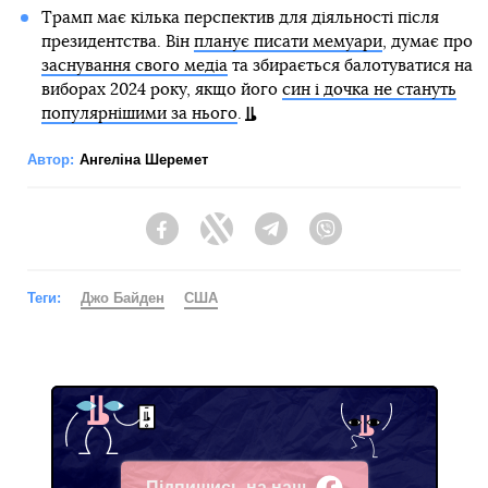
Трамп має кілька перспектив для діяльності після
президентства. Він
планує писати мемуари
, думає про
заснування свого медіа
та збирається балотуватися на
виборах 2024 року, якщо його
син і дочка не стануть
популярнішими за нього
.
Автор:
Ангеліна Шеремет
Facebook
Twitter
Telegram
Viber
Теги:
Джо Байден
США
Підпишись на наш