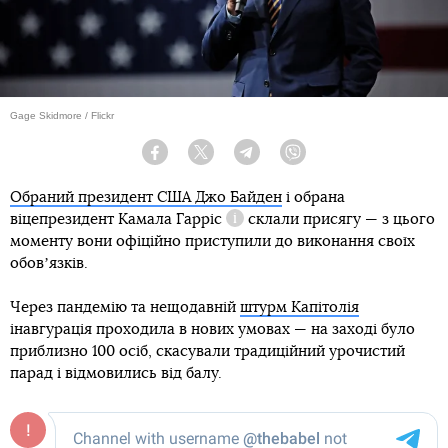
Gage Skidmore / Flickr
Facebook
Twitter
Telegram
Viber
Обраний президент США Джо Байден
і обрана
віцепрезидент
Камала Гарріс
склали присягу — з цього
Довідка
моменту вони офіційно приступили до виконання своїх
обовʼязків.
Через пандемію та нещодавній
штурм Капітолія
інавгурація проходила в нових умовах — на заході було
приблизно 100 осіб, скасували традиційний урочистий
парад і відмовились від балу.