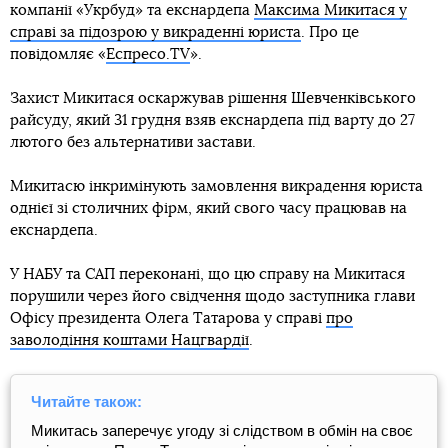
компанії «Укрбуд» та екснардепа
Максима Микитася у
справі за підозрою у викраденні юриста
. Про це
повідомляє «
Еспресо.TV
».
Захист Микитася оскаржував рішення Шевченківського
райсуду, який 31 грудня взяв екснардепа під варту до 27
лютого без альтернативи застави.
Микитасю інкримінують замовлення викрадення юриста
однієї зі столичних фірм, який свого часу працював на
екснардепа.
У НАБУ та САП переконані, що цю справу на Микитася
порушили через його свідчення щодо заступника глави
Офісу президента Олега Татарова у справі
про
заволодіння коштами Нацгвардії
.
Читайте також:
Микитась заперечує угоду зі слідством в обмін на своє