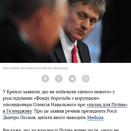
Пресслужба президента російської федерації
Facebook
Twitter
Telegram
Viber
У Кремлі заявили, що не побачили «нічого нового» у
розслідуванні «Фонду боротьби з корупцією»
опозиціонера Олексія Навального про
«палац для Путіна»
в Геленджику
. Про це заявив речник президента Росії
Дмитро Пєсков, цитати якого наводить
Meduza
.
Він каже, що до власності Путіна віднесли те, «чого не