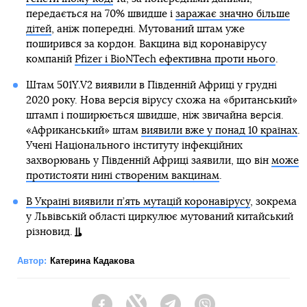
передається на 70% швидше і
заражає значно більше
дітей
, аніж попередні. Мутований штам уже
поширився за кордон. Вакцина від коронавірусу
компаній
Pfizer і BioNTech ефективна проти нього
.
Штам 501Y.V2 виявили в Південній Африці у грудні
2020 року. Нова версія вірусу схожа на «британський»
штамп і поширюється швидше, ніж звичайна версія.
«Африканський» штам
виявили вже у понад 10 країнах
.
Учені Національного інституту інфекційних
захворювань у Південній Африці заявили, що він
може
протистояти нині створеним вакцинам
.
В Україні виявили п’ять мутацій коронавірусу
, зокрема
у Львівській області циркулює мутований китайський
різновид.
Автор:
Катерина Кадакова