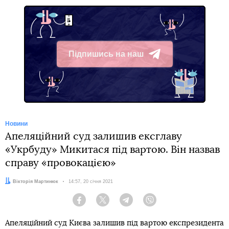
Підпишись на наш
Telegram
Новини
Апеляційний суд залишив ексглаву
«Укрбуду» Микитася під вартою. Він назвав
справу «провокацією»
Автор:
Вікторія Мартинюк
Дата:
14:57, 20 січня 2021
Facebook
Twitter
Telegram
Viber
Апеляційний суд Києва залишив під вартою експрезидента