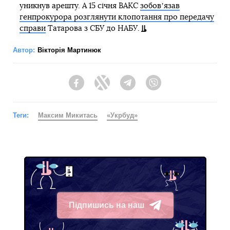
уникнув арешту. А 15 січня ВАКС
зобовʼязав
генпрокурора розглянути клопотання про передачу
справи
Татарова з СБУ до НАБУ.
Автор:
Вікторія Мартинюк
Facebook
Twitter
Telegram
Viber
Теги:
Максим Микитась
«Укрбуд»
Підпишись на наш
Telegram