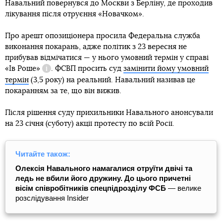
Навальний повернувся до Москви з Берліну, де проходив
лікування після отруєння «Новачком».
Про арешт опозиціонера просила Федеральна служба
виконання покарань, адже політик з 23 вересня не
прибував відмічатися — у нього умовний термін у справі
«Ів Роше»
. ФСВП просить суд
замінити йому умовний
Довідка
термін
(3,5 року) на реальний. Навальний називав це
покаранням за те, що він вижив.
Після рішення суду прихильники Навального анонсували
на 23 січня (суботу) акції протесту по всій Росії.
Читайте також:
Олексія Навального намагалися отруїти двічі та
ледь не вбили його дружину. До цього причетні
вісім співробітників спецпідрозділу ФСБ
— велике
розслідування Insider