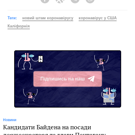
Facebook
Twitter
Telegram
Viber
Теги:
новий штам коронавірусу
коронавірус у США
Каліфорнія
Підпишись на наш
Telegram
Новини
Кандидати Байдена на посади