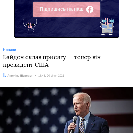
Підпишись на наш
Facebook
Новини
Байден склав присягу — тепер він
президент США
Автор:
Ангеліна Шеремет
Дата:
18:48, 20 січня 2021