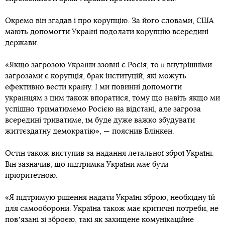
Окремо він згадав і про корупцію. За його словами, США
мають допомогти Україні подолати корупцію всередині
держави.
«Якщо загрозою України ззовні є Росія, то її внутрішніми
загрозами є корупція, брак інституцій, які можуть
ефективно вести країну. І ми повинні допомогти
українцям з цим також впоратися, тому що навіть якщо ми
успішно триматимемо Росією на відстані, але загроза
всередині триватиме, їм буде дуже важко збудувати
життєздатну демократію», — пояснив Блінкен.
Остін також виступив за надання летальної зброї Україні.
Він зазначив, що підтримка України має бути
пріоритетною.
«Я підтримую рішення надати Україні зброю, необхідну їй
для самооборони. Україна також має критичні потреби, не
повʼязані зі зброєю, такі як захищене комунікаційне