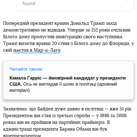
Попередній президент країни Дональд Трамп захід
демонстративно не відвідав. Уперше за 152 роки очільник
Білого дому пропустив інавгурацію свого наступника.
Трамп вилетів вранці 20 січня з Білого дому до Флориди, у
свій
маєток в Мар-а-Лаго
.
Читайте також:
Камала Гарріс — ймовірний кандидат у президенти
США.
Ось як виглядав її шлях в політиці (архівний
матеріал)
Зазначимо, що Байден дуже давно в політиці — вже 51 рік.
Президентом він став із третьої спроби — у 1988 та 2008
роках він не пройшов на партійних праймеріз. В
адміністрації президента Барака Обами він був
віцепрезидентом.