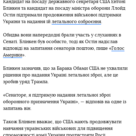
Кандидат на посаду державного секретаря США Ентоні
Блінкен та кандидат на посаду міністра оборони Ллойд
Остін підтримали продовження військової підтримки
України та надання їй
летального озброєння
.
Обидва вони напередодні брали участь у слуханнях в
Сенаті. Блінкен був особисто, тоді як Остін надіслав
відповіді на запитання сенаторів поштою, пише «
Голос
Америки
».
Блінкен зазначив, що за Барака Обами США не ухвалили
рішення про надання Україні летальної зброї, але це
зробив уряд Трампа.
«Сенаторе, я підтримую надання летальної зброї
оборонного призначення Україні», — відповів на одне із
запитань він.
Також Блінкен вважає, що США мають продовжувати
навчання українських військових для підвищення
спроможності армії України протистояти Росії.