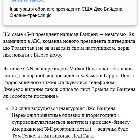
Інавгурація обраного президента США Джо Байдена.
Онлайн-трансляція
Що саме 45-й президент написав Байдену — невідомо. Як
зазначили в ABC, команда нового президента підтвердила,
що Трамп так і не звʼязався із своїм наступником, перш
ніж поїхати з Білого дому.
Як пише CNN, віцепрезидент Майкл Пенс також залишив
листа для обраної віцепрезидентом Камали Гарріс. Пенс і
Гарріс минулого тижня спілкувалися телефоном.
Джерело видання також описало лист Трампа до Байдена
як «особисте послання».
20 січня відбудеться інавгурація Джо Байдена.
Церемонія триватиме близько півтори години
і
супроводжуватиметься виступом зірок шоу-бізнесу.
Американські ЗМІ розкрили деталі — ведучим буде
Том Генкс, а гімн виконає Леді Гага.