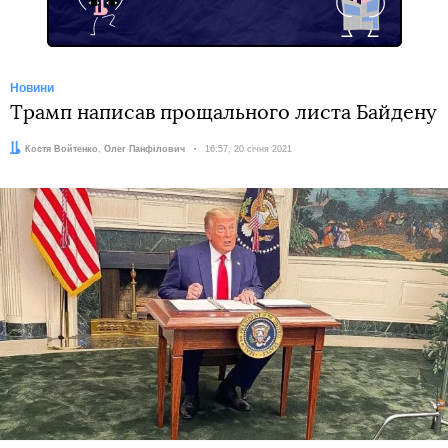
Новини
Трамп написав прощального листа Байдену
Автори:
Костя Войтенко
,
Олег Панфілович
Дата:
16:57, 20 січня 2021