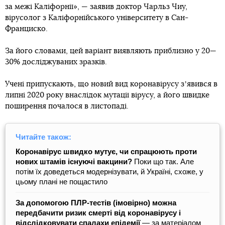
за межі Каліфорнії», — заявив доктор Чарльз Чиу,
вірусолог з Каліфорнійського університету в Сан-
Франциско.
За його словами, цей варіант виявляють приблизно у 20—
30% досліджуваних зразків.
Учені припускають, що новий вид коронавірусу зʼявився в
липні 2020 року внаслідок мутації вірусу, а його швидке
поширення почалося в листопаді.
Читайте також:
Коронавірус швидко мутує, чи спрацюють проти
нових штамів існуючі вакцини?
Поки що так. Але
потім їх доведеться модернізувати, й Україні, схоже, у
цьому плані не пощастило
За допомогою ПЛР-тестів (імовірно) можна
передбачити ризик смерті від коронавірусу і
відслідковувати спалахи епідемії
― за матеріалом