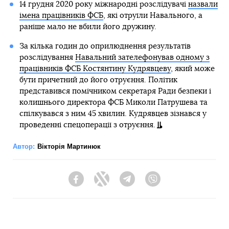
14 грудня 2020 року міжнародні розслідувачі
назвали
імена працівників ФСБ
, які отруїли Навального, а
раніше мало не вбили його дружину.
За кілька годин до оприлюднення результатів
розслідування
Навальний зателефонував одному з
працівників ФСБ Костянтину Кудрявцеву
, який може
бути причетний до його отруєння. Політик
представився помічником секретаря Ради безпеки і
колишнього директора ФСБ Миколи Патрушева та
спілкувався з ним 45 хвилин. Кудрявцев зізнався у
проведенні спецоперації з отруєння.
Автор:
Вікторія Мартинюк
Facebook
Twitter
Telegram
Viber