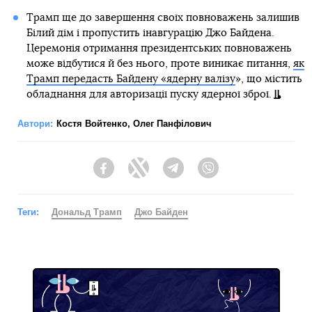
Трамп ще до завершення своїх повноважень залишив
Білий дім і пропустить інавгурацію Джо Байдена.
Церемонія отримання президентських повноважень
може відбутися й без нього, проте виникає питання,
як
Трамп передасть Байдену «ядерну валізу
», що містить
обладнання для авторизації пуску ядерної зброї.
Автори:
Костя Войтенко
,
Олег Панфілович
Facebook
Twitter
Telegram
Viber
Теги:
Дональд Трамп
Джо Байден