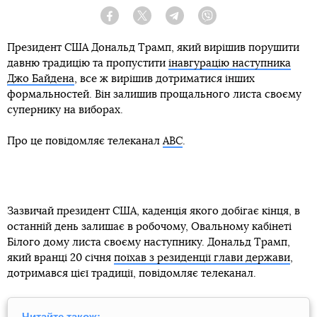
Facebook
Twitter
Telegram
Viber
Президент США Дональд Трамп, який вирішив порушити
давню традицію та пропустити
інавгурацію наступника
Джо Байдена
, все ж вирішив дотриматися інших
формальностей. Він залишив прощального листа своєму
супернику на виборах.
Про це повідомляє телеканал
ABC
.
Зазвичай президент США, каденція якого добігає кінця, в
останній день залишає в робочому, Овальному кабінеті
Білого дому листа своєму наступнику. Дональд Трамп,
який вранці 20 січня
поїхав з резиденції глави держави
,
дотримався цієї традиції, повідомляє телеканал.
Читайте також: