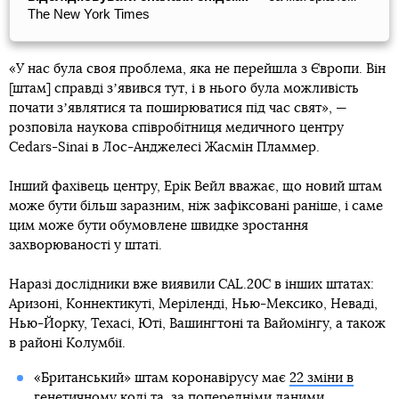
The New York Times
«У нас була своя проблема, яка не перейшла з Європи. Він
[штам] справді зʼявився тут, і в нього була можливість
почати зʼявлятися та поширюватися під час свят», —
розповіла наукова співробітниця медичного центру
Cedars-Sinai в Лос-Анджелесі Жасмін Пламмер.
Інший фахівець центру, Ерік Вейл вважає, що новий штам
може бути більш заразним, ніж зафіксовані раніше, і саме
цим може бути обумовлене швидке зростання
захворюваності у штаті.
Наразі дослідники вже виявили CAL.20C в інших штатах:
Аризоні, Коннектикуті, Меріленді, Нью-Мексико, Неваді,
Нью-Йорку, Техасі, Юті, Вашингтоні та Вайомінгу, а також
в районі Колумбії.
«Британський» штам коронавірусу має
22 зміни в
генетичному коді
та, за попередніми даними,