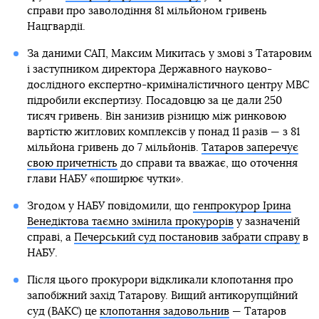
справи про заволодіння 81 мільйоном гривень
Нацгвардії.
За даними САП, Максим Микитась у змові з Татаровим
і заступником директора Державного науково-
дослідного експертно-криміналістичного центру МВС
підробили експертизу. Посадовцю за це дали 250
тисяч гривень. Він занизив різницю між ринковою
вартістю житлових комплексів у понад 11 разів — з 81
мільйона гривень до 7 мільйонів.
Татаров заперечує
свою причетність
до справи та вважає, що оточення
глави НАБУ «поширює чутки».
Згодом у НАБУ повідомили, що
генпрокурор Ірина
Венедіктова таємно змінила прокурорів
у зазначеній
справі, а
Печерський суд постановив забрати справу
в
НАБУ.
Після цього прокурори відкликали клопотання про
запобіжний захід Татарову. Вищий антикорупційний
суд (ВАКС) це
клопотання задовольнив
— Татаров