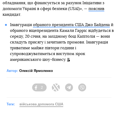
обладнання, що фінансується за рахунок Ініціативи з
допомоги Україні в сфері безпеки (USAI)», —
пояснив
кандидат.
Інавгурація
обраного президента США Джо Байдена
й
обраного віцепрезидента Камали Гарріс відбудеться в
середу, 20 січня, на західному боці Капітолія — вони
складуть присягу і зачитають промови. Інавгурація
триватиме майже півтори години і
супроводжуватиметься виступом зірок
американського шоу-бізнесу.
Автор:
Олексій Ярмоленко
2
Facebook
Twitter
Telegram
Viber
Теги:
військова допомога США