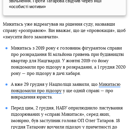
звільнення. Проти Татарова свідчив через інші
«особисті мотиви»
Микитась уже відреагував на рішення суду, назвавши
справу «розправою». Він вважає, що це «провокація», щоб
«змусити його замовчати».
Микитась з 2019 року є головним фігурантом справи
про розкрадання 81 мільйона гривень при будівництві
квартир для Нацгвардії. У жовтні 2019-го йому
повідомили про підозру в розкраданні, а 1 грудня 2020
року — про підозру в дачі хабаря.
А вже 29 грудня у Нацполіції заявили, що
Микитасю
повідомили про підозру
у ще одній справі — про
викрадення юриста.
Перед цим, 2 грудня, НАБУ оприлюднило листування
підозрюваних у «справі Микитася», серед яких,
імовірно, був заступник голови ОП Олег Татаров. 18
грудня
Татарову вручили підозру
у причетності до