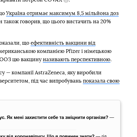
Довідка
 що
Україна отримає максимум 8,5 мільйона доз
ін також говорив, що цього вистачить на 20%
показали, що
ефективність вакцини від
американською компанією Pfizer і німецькою
 ВООЗ цю вакцину
називають перспективною
.
су — компанії AstraZeneca, яку виробили
верситетом, під час випробувань
показала свою
ус. Як мені захистити себе та зміцнити організм?
—
у від коронавірусу. Що я повинен знати?
— гід