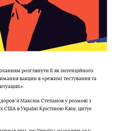
оханням розглянути її як потенційного
римання вакцин в «режимі тестування та
итуаціях».
здоровʼя Максим Степанов у розмові з
 США в Україні Крістіною Квін, цитує
тував тим, що Україна знаходиться у