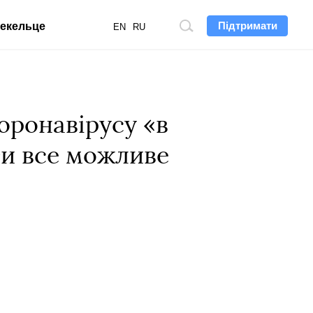
Підтримати
екельце
Пошук
EN
RU
по
сайту
оронавірусу «в
ти все можливе