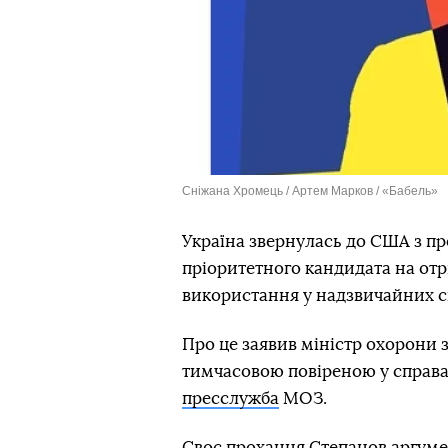
Сніжана Хромець / Артем Марков / «Бабель»
Україна звернулась до США з пр
пріоритетного кандидата на от
використання у надзвичайних с
Про це заявив міністр охорони 
тимчасовою повіреною у справах
пресслужба
МОЗ.
Своє прохання Степанов аргумен