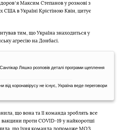
здоровʼя Максим Степанов у розмові з
 США в Україні Крістіною Квін, цитує
тував тим, що Україна знаходиться у
ську агресію на Донбасі.
. Санлікар Ляшко розповів деталі програми щеплення
ни від коронавірусу не існує, Україна веде переговори
внила, що вона та її команда зроблять все
 вакцини проти COVID-19 у найкоротші
начила, що їхня команда допоможе МОЗ