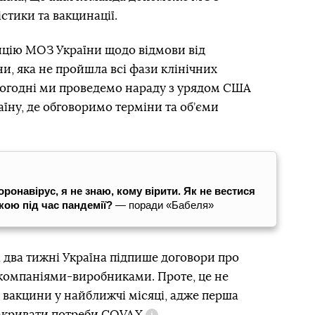
стики та вакцинації.
цію МОЗ України щодо відмови від
и, яка не пройшла всі фази клінічних
сьогодні ми проведемо нараду з урядом США
їну, де обговоримо терміни та об’єми
ронавірус, я не знаю, кому вірити. Як не вестися
кою під час пандемії?
— поради «Бабеля»
 два тижні Україна підпише договори про
компаніями-виробниками. Проте, це не
є вакцини у найближчі місяці, адже перша
закривати потреби
COVAX
.