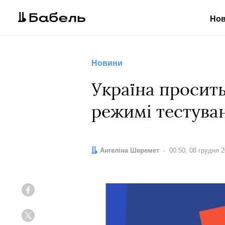
Но
Новини
Україна просить
режимі тестува
Автор:
Ангеліна Шеремет
Дата:
00:50, 08 грудня 
Facebook
Twitter