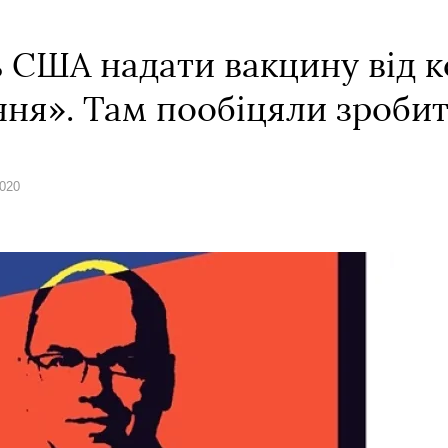
 США надати вакцину від к
ння». Там пообіцяли зроби
2020