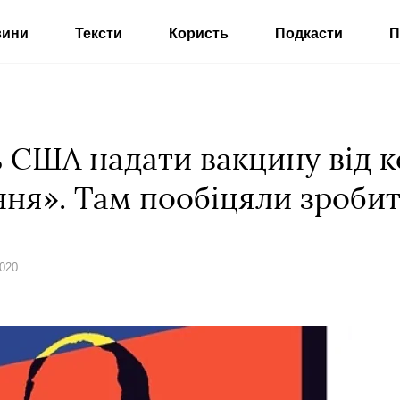
вини
Тексти
Користь
Подкасти
П
 США надати вакцину від к
ння». Там пообіцяли зроби
2020