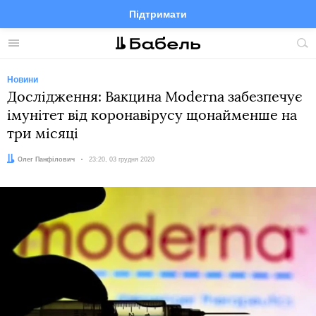
Підтримати
Facebook
Telegram
Twitter
Instagram
Меню
По
по
сай
Новини
Дослідження: Вакцина Moderna забезпечує
імунітет від коронавірусу щонайменше на
три місяці
Автор:
Олег Панфілович
Дата:
23:20, 03 грудня 2020