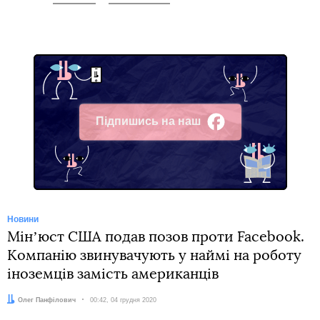
Підпишись на наш
Facebook
Новини
Мінʼюст США подав позов проти Facebook.
Компанію звинувачують у наймі на роботу
іноземців замість американців
Автор:
Олег Панфілович
Дата:
00:42, 04 грудня 2020