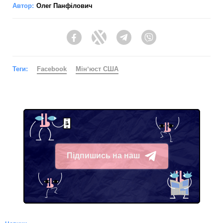
Автор:
Олег Панфілович
Facebook
Twitter
Telegram
Viber
Теги:
Facebook
Мінʼюст США
Підпишись на наш
Telegram