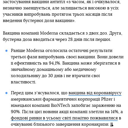
застосування вакцини антитіл «з часом, як і очікувалося,
незначно зменшується, але залишається високою в усіх
учасників випробувань протягом трьох місяців після
введення бустерної дози вакцини».
Вакцина компанії Moderna складається з двох доз. Друга,
бустерна доза вводиться через 28 днів після першої.
Раніше Moderna оголосила остаточні результати
третьої фази випробувань своєї вакцини. Вони довели
її ефективність на 94,1%. Вакцина може зберігатися в
звичайному домашньому або медичному
холодильнику до 30 днів і не втрачати свої
властивості.
Перед цим зʼясувалося, що
вакцина від коронавірусу
американської фармацевтичної корпорації Pfizer і
німецької компанії BioNTech запобігає зараженню на
90%. Після цієї новини акції компанії злетіли на 14%, а
фондові ринки в усьому світі помітно пожвавилися
в
очікуванні близького завершення коронакризи.