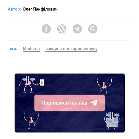
Автор:
Олег Панфілович
Facebook
Twitter
Telegram
Viber
Теги:
Moderna
вакцина від коронавірусу
Підпишись на наш
Telegram