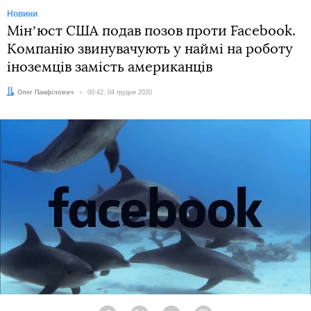
Новини
Мінʼюст США подав позов проти Facebook.
Компанію звинувачують у наймі на роботу
іноземців замість американців
Автор:
Олег Панфілович
Дата:
00:42, 04 грудня 2020