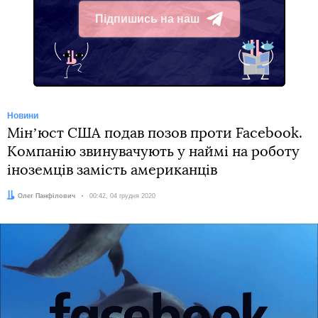
Підпишись на наш
Telegram
Новини
Мінʼюст США подав позов проти Facebook.
Компанію звинувачують у наймі на роботу
іноземців замість американців
Автор:
Олег Панфілович
Дата:
00:42, 04 грудня 2020