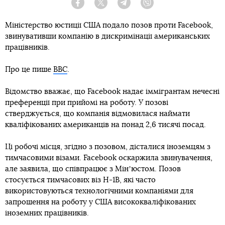
Facebook
Twitter
Telegram
Viber
Міністерство юстиції США подало позов проти Facebook,
звинувативши компанію в дискримінації американських
працівників.
Про це пише
BBC
.
Відомство вважає, що Facebook надає іммігрантам нечесні
преференції при прийомі на роботу. У позові
стверджується, що компанія відмовилася наймати
кваліфікованих американців на понад 2,6 тисячі посад.
Ці робочі місця, згідно з позовом, дісталися іноземцям з
тимчасовими візами. Facebook оскаржила звинувачення,
але заявила, що співпрацює з Мінʼюстом. Позов
стосується тимчасових віз H-1B, які часто
використовуються технологічними компаніями для
запрошення на роботу у США висококваліфікованих
іноземних працівників.