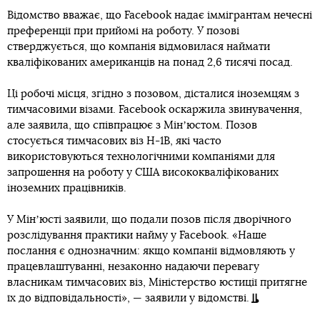
Відомство вважає, що Facebook надає іммігрантам нечесні
преференції при прийомі на роботу. У позові
стверджується, що компанія відмовилася наймати
кваліфікованих американців на понад 2,6 тисячі посад.
Ці робочі місця, згідно з позовом, дісталися іноземцям з
тимчасовими візами. Facebook оскаржила звинувачення,
але заявила, що співпрацює з Мінʼюстом. Позов
стосується тимчасових віз H-1B, які часто
використовуються технологічними компаніями для
запрошення на роботу у США висококваліфікованих
іноземних працівників.
У Мінʼюсті заявили, що подали позов після дворічного
розслідування практики найму у Facebook. «Наше
послання є однозначним: якщо компанії відмовляють у
працевлаштуванні, незаконно надаючи перевагу
власникам тимчасових віз, Міністерство юстиції притягне
їх до відповідальності», — заявили у відомстві.