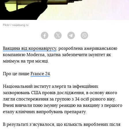
Flickr / naijabang tv
Facebook
Twitter
Telegram
Viber
Вакцина від коронавірусу
, розроблена американською
компанією Moderna, здатна забезпечити імунітет як
мінімум на три місяці.
Про це пише
France 24
.
Національний інститут алергії та інфекційних
захворювань США провів дослідження, в основу якого
лягли спостереження за групою з 34 осіб різного віку.
Вчені вивчали їхню імунну реакцію на вакцину з першого
етапу клінічних випробувань препарату.
В результаті зʼясувалося, що кількість вироблених після