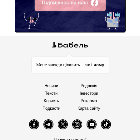
Підпишись на наш
Facebook
як і чому
Мене завжди цікавить —
Новини
Редакція
Тексти
Інвестори
Користь
Реклама
Подкасти
Карта сайту
Facebook
Telegram
Twitter
Instagram
YouTube
TikTok
Правила редакції