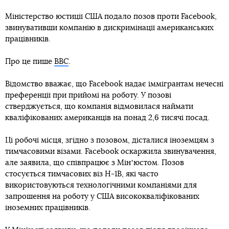
Міністерство юстиції США подало позов проти Facebook,
звинувативши компанію в дискримінації американських
працівників.
Про це пише
BBC
.
Відомство вважає, що Facebook надає іммігрантам нечесні
преференції при прийомі на роботу. У позові
стверджується, що компанія відмовилася наймати
кваліфікованих американців на понад 2,6 тисячі посад.
Ці робочі місця, згідно з позовом, дісталися іноземцям з
тимчасовими візами. Facebook оскаржила звинувачення,
але заявила, що співпрацює з Мінʼюстом. Позов
стосується тимчасових віз H-1B, які часто
використовуються технологічними компаніями для
запрошення на роботу у США висококваліфікованих
іноземних працівників.