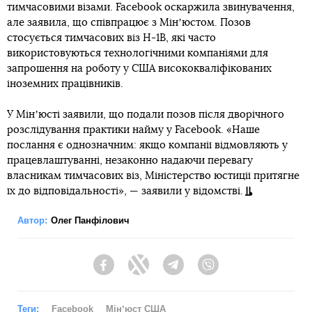
тимчасовими візами. Facebook оскаржила звинувачення,
але заявила, що співпрацює з Мінʼюстом. Позов
стосується тимчасових віз H-1B, які часто
використовуються технологічними компаніями для
запрошення на роботу у США висококваліфікованих
іноземних працівників.
У Мінʼюсті заявили, що подали позов після дворічного
розслідування практики найму у Facebook. «Наше
послання є однозначним: якщо компанії відмовляють у
працевлаштуванні, незаконно надаючи перевагу
власникам тимчасових віз, Міністерство юстиції притягне
їх до відповідальності», — заявили у відомстві.
Автор:
Олег Панфілович
Facebook
Twitter
Telegram
Viber
Теги:
Facebook
Мінʼюст США