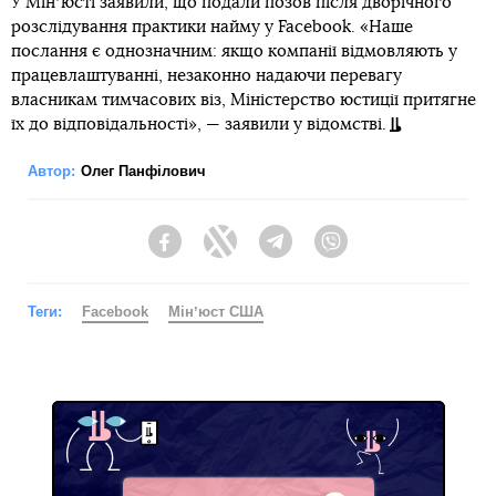
У Мінʼюсті заявили, що подали позов після дворічного
розслідування практики найму у Facebook. «Наше
послання є однозначним: якщо компанії відмовляють у
працевлаштуванні, незаконно надаючи перевагу
власникам тимчасових віз, Міністерство юстиції притягне
їх до відповідальності», — заявили у відомстві.
Автор:
Олег Панфілович
Facebook
Twitter
Telegram
Viber
Теги:
Facebook
Мінʼюст США