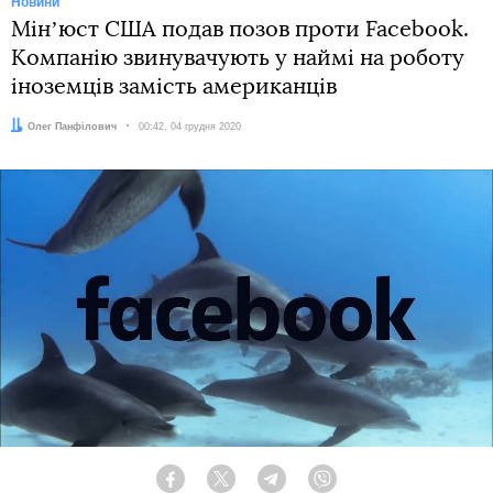
Новини
Мінʼюст США подав позов проти Facebook.
Компанію звинувачують у наймі на роботу
іноземців замість американців
Автор:
Олег Панфілович
Дата:
00:42, 04 грудня 2020
Facebook
Twitter
Telegram
Viber