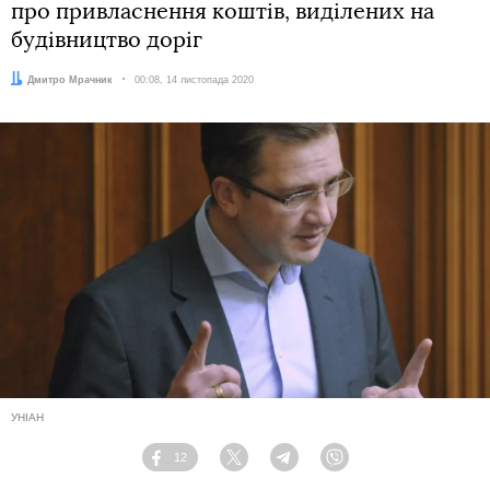
про привласнення коштів, виділених на
будівництво доріг
Автор:
Дмитро Мрачник
Дата:
00:08, 14 листопада 2020
УНІАН
12
Facebook
Twitter
Telegram
Viber