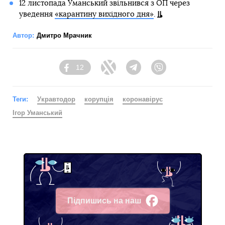
12 листопада Уманський звільнився з ОП через
уведення
«карантину вихідного дня»
.
Автор:
Дмитро Мрачник
12
Facebook
Twitter
Telegram
Viber
Теги:
Укравтодор
корупція
коронавірус
Ігор Уманський
Підпишись на наш
Facebook