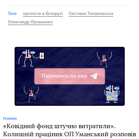
Теги:
протести в Білорусі
Світлана Тихановська
Олександр Лукашенко
Підпишись на наш
Telegram
Новини
«Ковідний фонд штучно витратили».
Колишній праціник ОП Уманський розповів