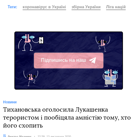
Теги:
коронавірус в Україні
збірна України
Ліга націй
Підпишись на наш
Telegram
Новини
Тихановська оголосила Лукашенка
терористом і пообіцяла амністію тому, хто
його схопить
Автор:
Дмитро Мрачник
Дата:
22:59, 13 листопада 2020