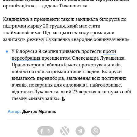
організацією», — додала Тихановська.
Кандидатка в президенти також закликала білорусів до
підтримки маршу 20 грудня, який має стати
«наймасовішим». Під час цього заходу громадяни
зачитають режиму Лукашенка «народне обвинувачення».
У Білорусі з 9 серпня тривають протести
проти
переобрання
президентом Олександра Лукашенка.
Правоохоронці вбили кількох протестувальників,
побили сотні й затримали тисячі людей. Білоруси
вимагають перевиборів, звільнення всіх політичних
вʼязнів, покарання для силовиків і, найголовніше,
відставки Лукашенка, який 23 вересня влаштував собі
таємну «інавгурацію».
Автор:
Дмитро Мрачник
3
Facebook
Twitter
Telegram
Viber