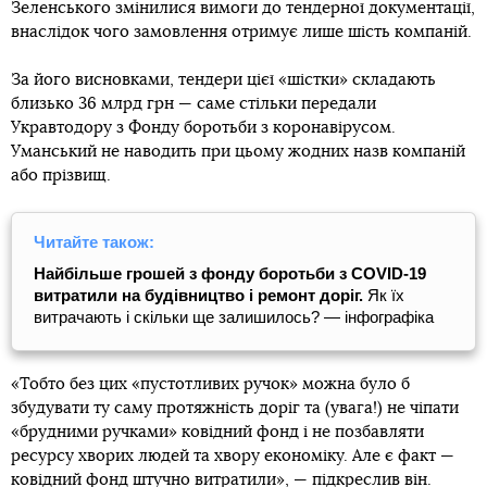
Зеленського змінилися вимоги до тендерної документації,
внаслідок чого замовлення отримує лише шість компаній.
За його висновками, тендери цієї «шістки» складають
близько 36 млрд грн — саме стільки передали
Укравтодору з Фонду боротьби з коронавірусом.
Уманський не наводить при цьому жодних назв компаній
або прізвищ.
Читайте також:
Найбільше грошей з фонду боротьби з COVID-19
витратили на будівництво і ремонт доріг.
Як їх
витрачають і скільки ще залишилось? — інфографіка
«Тобто без цих «пустотливих ручок» можна було б
збудувати ту саму протяжність доріг та (увага!) не чіпати
«брудними ручками» ковідний фонд і не позбавляти
ресурсу хворих людей та хвору економіку. Але є факт —
ковідний фонд штучно витратили», — підкреслив він.