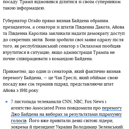
посаду. Трамп відмовився ділитися зі своїм суперником
такою інформацією.
Губернатор Огайо прямо визнав Байдена обраним
президентом, а сенатори зі штатів Південна Дакота, Айова
та Південна Кароліна закликали надати демократу доступ
до секретних звітів. Вони зробили свої заяви одразу після
того, як республіканський сенатор з Оклахоми пообіцяв
втрутитися в ситуацію, якщо адміністрація Трампа не
почне співпрацювати з командою Байдена.
Прикметно, що один із сенаторів, який фактично визнав
перемогу Байдена, — це Чак Греслі, який обіймає свою
посаду вже сім термінів підряд, представляючи штат
Айова з 1981 року.
7 листопада телеканали CNN, NBC, Fox News і
агентство Associated Press повідомили про
перемогу
Джо Байдена на виборах за результатами підрахунку
голосів
. Його вже привітали деякі світові лідери,
зокрема й президент України
Володимир Зеленський
.