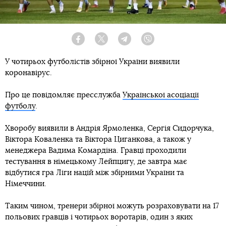
Facebook
Twitter
Telegram
Viber
У чотирьох футболістів збірної України виявили
коронавірус.
Про це повідомляє пресслужба
Української асоціації
футболу
.
Хворобу виявили в Андрія Ярмоленка, Сергія Сидорчука,
Віктора Коваленка та Віктора Циганкова, а також у
менеджера Вадима Комардіна. Гравці проходили
тестування в німецькому Лейпцигу, де завтра має
відбутися гра Ліги націй між збірними України та
Німеччини.
Таким чином, тренери збірної можуть розраховувати на 17
польових гравців і чотирьох воротарів, один з яких