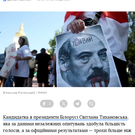
В'ячеслав Ратинський / УНІАН
3
Facebook
Twitter
Telegram
Viber
Кандидатка в президенти Білорусі Світлана Тихановська
,
яка за даними незалежних опитувань здобула більшість
голосів, а за офіційними результатами — трохи більше ніж