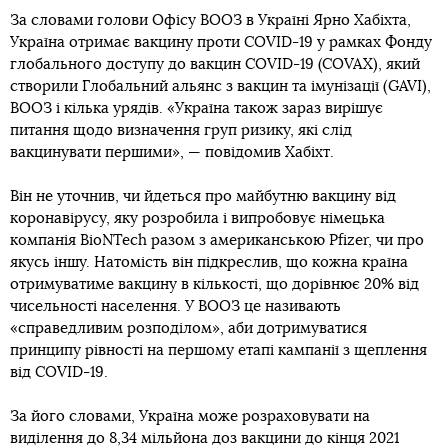
За словами голови Офісу ВООЗ в Україні Ярно Хабіхта,
Україна отримає вакцину проти COVID-19 у рамках Фонду
глобального доступу до вакцин COVID-19 (COVAX), який
створили Глобальний альянс з вакцин та імунізації (GAVI),
ВООЗ і кілька урядів. «Україна також зараз вирішує
питання щодо визначення груп ризику, які слід
вакцинувати першими», — повідомив Хабіхт.
Він не уточнив, чи йдеться про майбутню вакцину від
коронавірусу, яку розробила і випробовує німецька
компанія BioNTech разом з американською Pfizer, чи про
якусь іншу. Натомість він підкреслив, що кожна країна
отримуватиме вакцину в кількості, що дорівнює 20% від
чисельності населення. У ВООЗ це називають
«справедливим розподілом», аби дотримуватися
принципу рівності на першому етапі кампанії з щеплення
від COVID-19.
За його словами, Україна може розраховувати на
виділення до 8,34 мільйона доз вакцини до кінця 2021