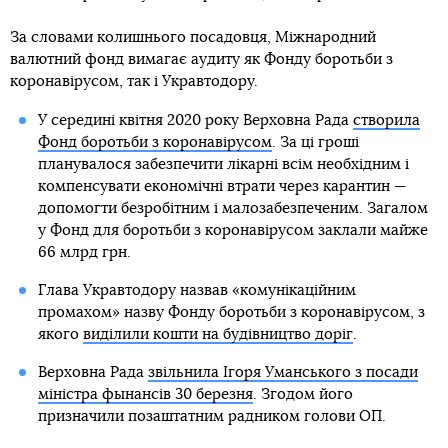
За словами колишнього посадовця, Міжнародний
валютний фонд вимагає аудиту як Фонду боротьби з
коронавірусом, так і Укравтодору.
У середині квітня 2020 року Верховна Рада
створила
Фонд боротьби з коронавірусом
. За ці гроші
планувалося забезпечити лікарні всім необхідним і
компенсувати економічні втрати через карантин —
допомогти безробітним і малозабезпеченим. Загалом
у Фонд для боротьби з коронавірусом заклали майже
66 млрд грн.
Глава Укравтодору назвав «комунікаційним
промахом» назву Фонду боротьби з коронавірусом, з
якого
виділили кошти на будівництво доріг
.
Верховна Рада
звільнила Ігоря Уманського з посади
міністра фынансів 30 березня
. Згодом його
призначили позаштатним радником голови ОП.