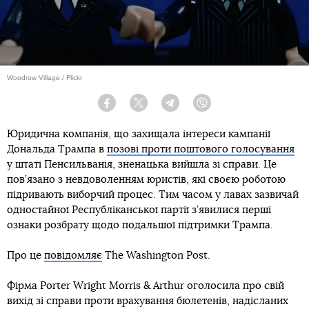
Woodrow Village / Flickr
Facebook
Twitter
Telegram
Viber
Юридична компанія, що захищала інтереси кампанії
Дональда Трампа в
позові проти поштового голосування
у штаті Пенсильванія, зненацька вийшла зі справи. Це
пов’язано з невдоволенням юристів, які своєю роботою
підривають виборчий процес. Тим часом у лавах зазвичай
одностайної Республіканської партії з’явилися перші
ознаки розбрату щодо подальшої підтримки Трампа.
Про це
повідомляє
The Washington Post.
Фірма Porter Wright Morris & Arthur оголосила про свій
вихід зі справи проти врахування бюлетенів, надісланих