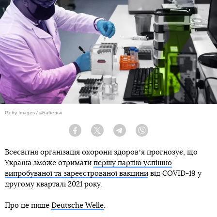
Getty Images / «Бабель»
Facebook
Twitter
Telegram
Viber
Всесвітня організація охорони здоровʼя прогнозує, що
Україна зможе отримати
першу партію успішно
випробуваної та зареєстрованої вакцини
від COVID-19 у
другому кварталі 2021 року.
Про це пише
Deutsche Welle
.