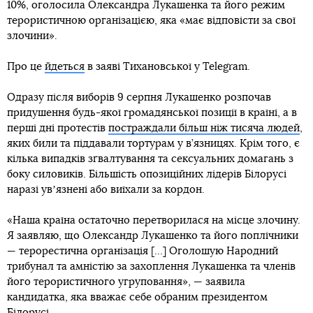
10%, оголосила Олександра Лукашенка та його режим
терористичною організацією, яка «має відповісти за свої
злочини».
Про це
йдеться
в заяві Тихановської у Telegram.
Одразу після виборів 9 серпня Лукашенко розпочав
придушення будь-якої громадянської позиції в країні, а в
перші дні протестів
постраждали більш ніж тисяча людей
,
яких били та піддавали тортурам у в’язницях. Крім того, є
кілька випадків зґвалтування та сексуальних домагань з
боку силовиків. Більшість опозиційних лідерів Білорусі
наразі увʼязнені або виїхали за кордон.
«Наша країна остаточно перетворилася на місце злочину.
Я заявляю, що Олександр Лукашенко та його поплічники
— терорестична організація […] Оголошую Народний
трибунал та амністію за захоплення Лукашенка та членів
його терористичного угруповання», — заявила
кандидатка, яка вважає себе обраним президентом
Білорусі.