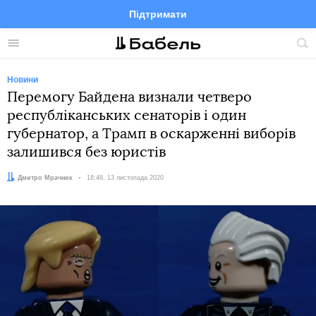
Підтримати
Facebook
Telegram
Twitter
Instagram
Меню
По
по
сай
Новини
Перемогу Байдена визнали четверо
республіканських сенаторів і один
губернатор, а Трамп в оскарженні виборів
залишився без юристів
Автор:
Дмитро Мрачник
Дата:
18:48, 13 листопада 2020