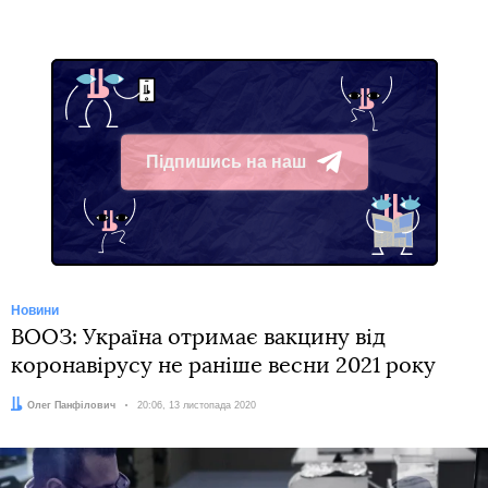
Підпишись на наш
Telegram
Новини
ВООЗ: Україна отримає вакцину від
коронавірусу не раніше весни 2021 року
Автор:
Олег Панфілович
Дата:
20:06, 13 листопада 2020