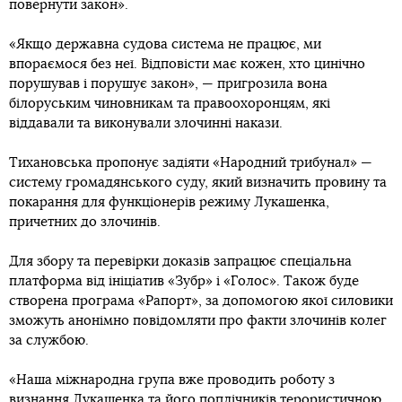
повернути закон».
«Якщо державна судова система не працює, ми
впораємося без неї. Відповісти має кожен, хто цинічно
порушував і порушує закон», — пригрозила вона
білоруським чиновникам та правоохоронцям, які
віддавали та виконували злочинні накази.
Тихановська пропонує задіяти «Народний трибунал» —
систему громадянського суду, який визначить провину та
покарання для функціонерів режиму Лукашенка,
причетних до злочинів.
Для збору та перевірки доказів запрацює спеціальна
платформа від ініціатив «Зубр» і «Голос». Також буде
створена програма «Рапорт», за допомогою якої силовики
зможуть анонімно повідомляти про факти злочинів колег
за службою.
«Наша міжнародна група вже проводить роботу з
визнання Лукашенка та його поплічників терористичною