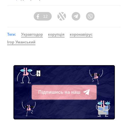
12
Facebook
Twitter
Telegram
Viber
Теги:
Укравтодор
корупція
коронавірус
Ігор Уманський
Підпишись на наш
Telegram