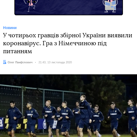
Новини
У чотирьох гравців збірної України виявили
коронавірус. Гра з Німеччиною під
питанням
Автор:
Олег Панфілович
Дата:
21:43, 13 листопада 2020