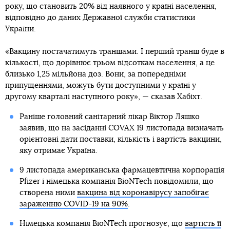
року, що становить 20% від наявного у країні населення,
відповідно до даних Державної служби статистики
України.
«Вакцину постачатимуть траншами. І перший транш буде в
кількості, що дорівнює трьом відсоткам населення, а це
близько 1,25 мільйона доз. Вони, за попередніми
припущеннями, можуть бути доступними у країні у
другому кварталі наступного року», — сказав Хабіхт.
Раніше головний санітарний лікар Віктор Ляшко
заявив, що на засіданні COVAX 19 листопада визначать
орієнтовні дати поставки, кількість і вартість вакцини,
яку отримає Україна.
9 листопада американська фармацевтична корпорація
Pfizer і німецька компанія BioNTech повідомили, що
створена ними
вакцина від коронавірусу запобігає
зараженню COVID-19 на 90%
.
Німецька компанія BioNTech прогнозує, що
вартість її