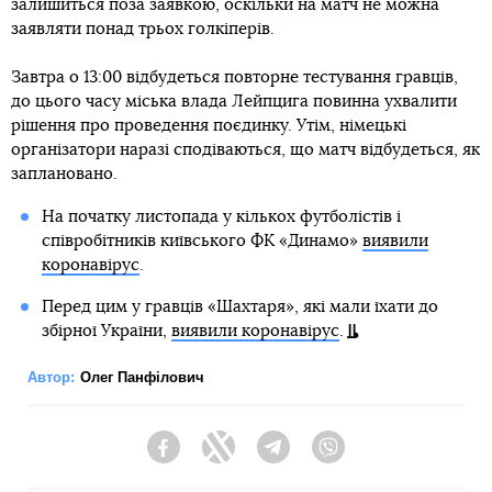
залишиться поза заявкою, оскільки на матч не можна
заявляти понад трьох голкіперів.
Завтра о 13:00 відбудеться повторне тестування гравців,
до цього часу міська влада Лейпцига повинна ухвалити
рішення про проведення поєдинку. Утім, німецькі
організатори наразі сподіваються, що матч відбудеться, як
заплановано.
На початку листопада у кількох футболістів і
співробітників київського ФК «Динамо»
виявили
коронавірус
.
Перед цим у гравців «Шахтаря», які мали їхати до
збірної України,
виявили коронавірус
.
Автор:
Олег Панфілович
Facebook
Twitter
Telegram
Viber