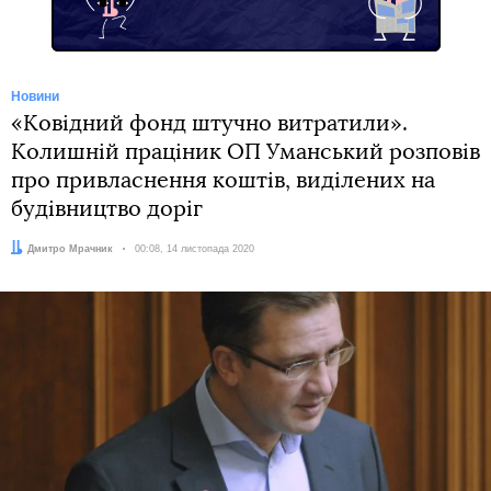
Новини
«Ковідний фонд штучно витратили».
Колишній праціник ОП Уманський розповів
про привласнення коштів, виділених на
будівництво доріг
Автор:
Дмитро Мрачник
Дата:
00:08, 14 листопада 2020