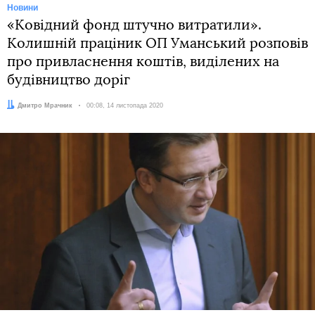
Новини
«Ковідний фонд штучно витратили».
Колишній праціник ОП Уманський розповів
про привласнення коштів, виділених на
будівництво доріг
Автор:
Дмитро Мрачник
Дата:
00:08, 14 листопада 2020