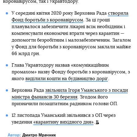
коронавірусом, так і Укравтодору.
У середині квітня 2020 року Верховна Рада
створила
Фонд боротьби з коронавірусом
. За ці гроші
планувалося забезпечити лікарні всім необхідним і
компенсувати економічні втрати через карантин —
допомогти безробітним і малозабезпеченим. Загалом
у Фонд для боротьби з коронавірусом заклали майже
66 млрд грн.
Глава Укравтодору назвав «комунікаційним
промахом» назву Фонду боротьби з коронавірусом, з
якого
виділили кошти на будівництво доріг
.
Верховна Рада
звільнила Ігоря Уманського з посади
міністра фынансів 30 березня
. Згодом його
призначили позаштатним радником голови ОП.
12 листопада Уманський звільнився з ОП через
уведення
«карантину вихідного дня»
.
Автор:
Дмитро Мрачник