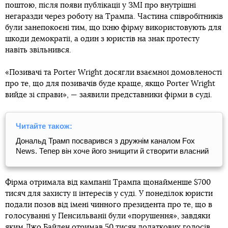
поштою, після появи публікації у ЗМІ про внутрішні
негаразди через роботу на Трампа. Частина співробітників
були занепокоєні тим, що їхню фірму використовують для
шкоди демократії, а один з юристів на знак протесту
навіть звільнився.
«Позивачі та Porter Wright досягли взаємної домовленості
про те, що для позивачів буде краще, якщо Porter Wright
вийде зі справи», — заявили представники фірми в суді.
Читайте також:
Дональд Трамп посварився з дружнім каналом Fox
News. Тепер він хоче його знищити й створити власний
Фірма отримала від кампанії Трампа щонайменше $700
тисяч для захисту її інтересів у суді. У понеділок юристи
подали позов від імені чинного президента про те, що в
голосуванні у Пенсильванії були «порушення», завдяки
яким Джо Байден отримав 50 тисяч додаткових голосів.