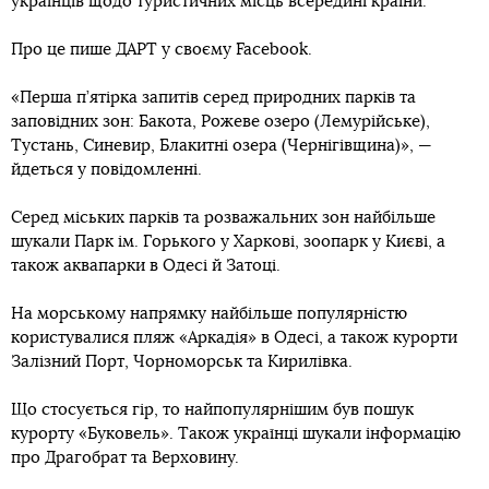
українців щодо туристичних місць всередині країни.
Про це пише ДАРТ у своєму Facebook.
«Перша п’ятірка запитів серед природних парків та
заповідних зон: Бакота, Рожеве озеро (Лемурійське),
Тустань, Синевир, Блакитні озера (Чернігівщина)», —
йдеться у повідомленні.
Серед міських парків та розважальних зон найбільше
шукали Парк ім. Горького у Харкові, зоопарк у Києві, а
також аквапарки в Одесі й Затоці.
На морському напрямку найбільше популярністю
користувалися пляж «Аркадія» в Одесі, а також курорти
Залізний Порт, Чорноморськ та Кирилівка.
Що стосується гір, то найпопулярнішим був пошук
курорту «Буковель». Також українці шукали інформацію
про Драгобрат та Верховину.