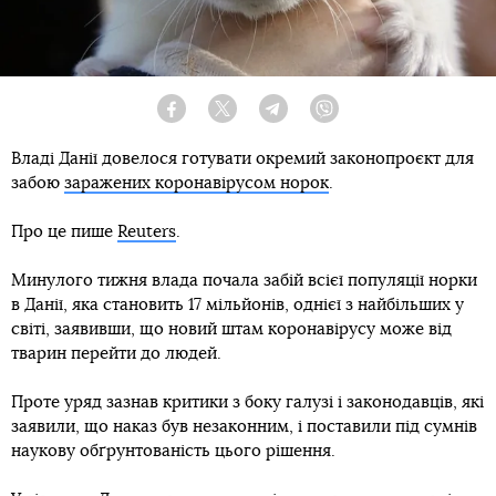
Facebook
Twitter
Telegram
Viber
Владі Данії довелося готувати окремий законопроєкт для
забою
заражених коронавірусом норок
.
Про це пише
Reuters
.
Минулого тижня влада почала забій всієї популяції норки
в Данії, яка становить 17 мільйонів, однієї з найбільших у
світі, заявивши, що новий штам коронавірусу може від
тварин перейти до людей.
Проте уряд зазнав критики з боку галузі і законодавців, які
заявили, що наказ був незаконним, і поставили під сумнів
наукову обґрунтованість цього рішення.