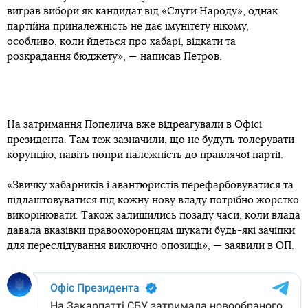
виграв вибори як кандидат від «Слуги Народу», однак
партійна приналежність не дає імунітету нікому,
особливо, коли йдеться про хабарі, відкати та
розкрадання бюджету», — написав Петров.
На затримання Попелича вже відреагували в Офісі
президента. Там теж зазначили, що не будуть толерувати
корупцію, навіть попри належність до правлячої партії.
«Звичку хабарників і авантюристів перефарбовуватися та
підлаштовуватися під кожну нову владу потрібно жорстко
викорінювати. Також залишились позаду часи, коли влада
давала вказівки правоохоронцям шукати будь-які зачіпки
для переслідування виключно опозиції», — заявили в ОП.