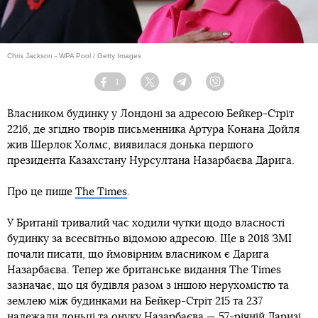
Chris Jackson - WPA Pool / Getty Images
1
Facebook
Twitter
Telegram
Viber
Власником будинку у Лондоні за адресою Бейкер-Стріт
221б, де згідно творів письменника Артура Конана Дойля
жив Шерлок Холмс, виявилася донька першого
президента Казахстану Нурсултана Назарбаєва Дарига.
Про це пише
The Times
.
У Британії тривалий час ходили чутки щодо власності
будинку за всесвітньо відомою адресою. Ще в 2018 ЗМІ
почали писати, що ймовірним власником є Дарига
Назарбаєва. Тепер же британське видання The Times
зазначає, що ця будівля разом з іншою нерухомістю та
землею між будинками на Бейкер-Стріт 215 та 237
належали доньці та онуку Назарбаєва — 57-річній Даризі