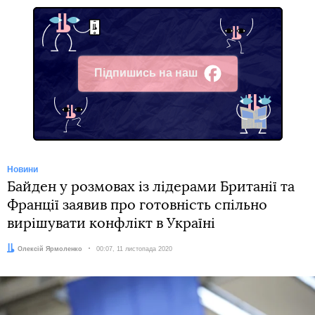
Підпишись на наш
Facebook
Новини
Байден у розмовах із лідерами Британії та
Франції заявив про готовність спільно
вирішувати конфлікт в Україні
Автор:
Олексій Ярмоленко
Дата:
00:07, 11 листопада 2020