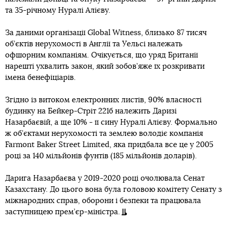
та 35-річному Нуралі Алієву.
За даними організації Global Witness, близько 87 тисяч
об’єктів нерухомості в Англії та Уельсі належать
офшорним компаніям. Очікується, що уряд Британії
нарешті ухвалить закон, який зобов’яже їх розкривати
імена бенефіціарів.
Згідно із витоком електронних листів, 90% власності
будинку на Бейкер-Стріт 221б належить Даризі
Назарбаєвій, а ще 10% - її сину Нуралі Алієву. Формально
ж об’єктами нерухомості та землею володіє компанія
Farmont Baker Street Limited, яка придбала все це у 2005
році за 140 мільйонів фунтів (185 мільйонів доларів).
Дарига Назарбаєва у 2019-2020 році очолювала Сенат
Казахстану. До цього вона була головою комітету Сенату з
міжнародних справ, оборони і безпеки та працювала
заступницею прем’єр-міністра.