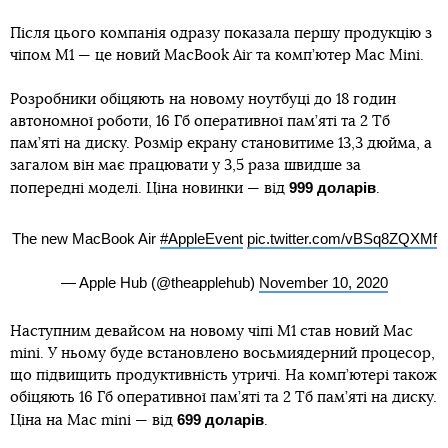
Після цього компанія одразу показала першу продукцію з
чіпом М1 — це новий MacBook Air та комп’ютер Mac Mini.
Розробники обіцяють на новому ноутбуці до 18 годин
автономної роботи, 16 Гб оперативної пам’яті та 2 Тб
пам’яті на диску. Розмір екрану становитиме 13,3 дюйма, а
загалом він має працювати у 3,5 раза швидше за
999 доларів
попередні моделі. Ціна новинки — від
.
The new MacBook Air
#AppleEvent
pic.twitter.com/vBSq8ZQXMf
— Apple Hub (@theapplehub)
November 10, 2020
Наступним девайсом на новому чіпі М1 став новий Mac
mini. У ньому буде встановлено восьмиядерний процесор,
що підвищить продуктивність утричі. На комп’ютері також
обіцяють 16 Гб оперативної пам’яті та 2 Тб пам’яті на диску.
699 доларів
Ціна на Mac mini — від
.