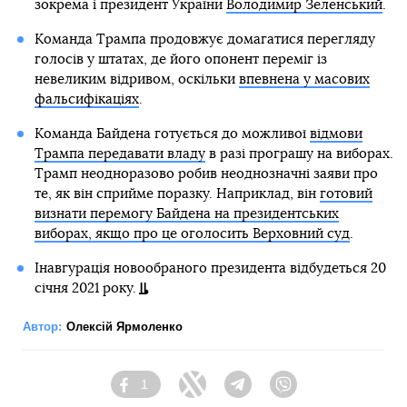
зокрема і президент України
Володимир Зеленський
.
Команда Трампа продовжує домагатися перегляду
голосів у штатах, де його опонент переміг із
невеликим відривом, оскільки
впевнена у масових
фальсифікаціях
.
Команда Байдена готується до можливої
відмови
Трампа передавати владу
в разі програшу на виборах.
Трамп неодноразово робив неоднозначні заяви про
те, як він сприйме поразку. Наприклад, він
готовий
визнати перемогу Байдена на президентських
виборах, якщо про це оголосить Верховний суд
.
Інавгурація новообраного президента відбудеться 20
січня 2021 року.
Автор:
Олексій Ярмоленко
1
Facebook
Twitter
Telegram
Viber