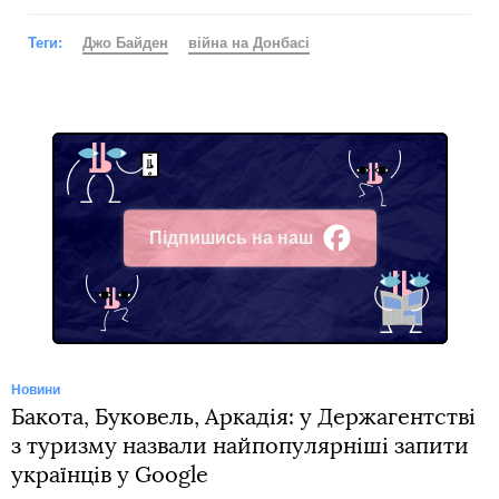
Теги:
Джо Байден
війна на Донбасі
Підпишись на наш
Facebook
Новини
Бакота, Буковель, Аркадія: у Держагентстві
з туризму назвали найпопулярніші запити
українців у Google