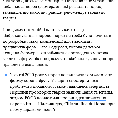
У вівторок Датське ветеринарне і продовольче управління
вибачилося перед фермерами, які розводять норок,
заявивши, що воно, як і раніше, рекомендує забивати
тварин.
При цьому опозиційні партії заявляють, що
відбраковування здорової норки не треба було починати
до розробки плану компенсації для власників і
працівників ферм. Таге Педерсен, голова данської
асоціації фермерів, які займаються розведенням норок,
закликав фермерів продовжувати відбраковування, попри
правову невизначеність.
У квітні 2020 року у норок почали виявляти мутовану
форму коронавірусу. У тварин спостерігалися
проблеми з диханням і також підвищена смертність.
Першими про хворих тварин заявили Данія та Іспанія,
згодом ВООЗ повідомила про
випадки зараження
норок в Італії, Нідерландах, США та Швеції
. Норки при
цьому заражали людей.