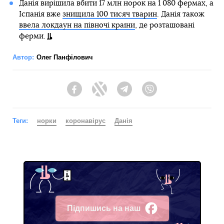
Данія вирішила вбити 17 млн норок на 1 080 фермах, а
Іспанія вже
знищила 100 тисяч тварин
. Данія також
ввела локдаун на півночі країни
, де розташовані
ферми.
Автор:
Олег Панфілович
Facebook
Twitter
Telegram
Viber
Теги:
норки
коронавірус
Данія
Підпишись на наш
Facebook