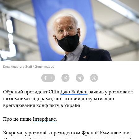
Drew Angerer / Staff / Getty Images
1
Facebook
Twitter
Telegram
Viber
Обраний президент США
Джо Байден
заявив у розмовах з
іноземними лідерами, що готовий долучатися до
врегулювання конфлікту в Україні.
Про це пише
Інтерфакс
.
Зокрема, у розмові з президентом Франції Емманюелем