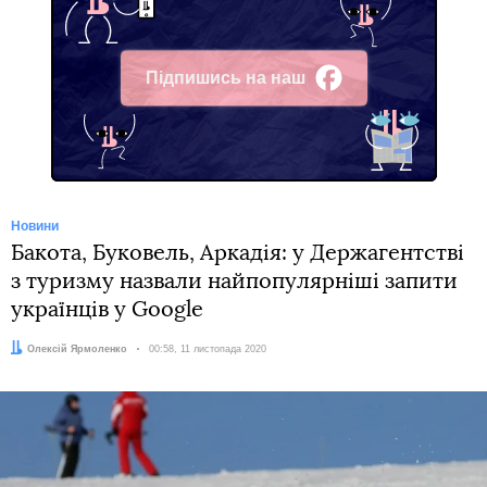
Підпишись на наш
Facebook
Новини
Бакота, Буковель, Аркадія: у Держагентстві
з туризму назвали найпопулярніші запити
українців у Google
Автор:
Олексій Ярмоленко
Дата:
00:58, 11 листопада 2020