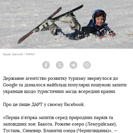
Кравс Євгеній / УНІАН
Facebook
Twitter
Telegram
Viber
Державне агентство розвитку туризму звернулося до
Google та дізналося найбільш популярні пошукові запити
українців щодо туристичних місць всередині країни.
Про це пише ДАРТ у своєму Facebook.
«Перша п’ятірка запитів серед природних парків та
заповідних зон: Бакота, Рожеве озеро (Лемурійське),
Тустань, Синевир, Блакитні озера (Чернігівщина)», —