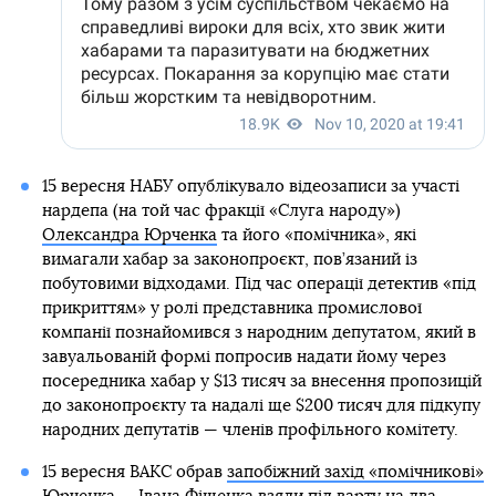
15 вересня НАБУ опублікувало відеозаписи за участі
нардепа (на той час фракції «Слуга народу»)
Олександра Юрченка
та його «помічника», які
вимагали хабар за законопроєкт, пов’язаний із
побутовими відходами. Під час операції детектив «під
прикриттям» у ролі представника промислової
компанії познайомився з народним депутатом, який в
завуальованій формі попросив надати йому через
посередника хабар у $13 тисяч за внесення пропозицій
до законопроєкту та надалі ще $200 тисяч для підкупу
народних депутатів — членів профільного комітету.
15 вересня ВАКС обрав
запобіжний захід «помічникові»