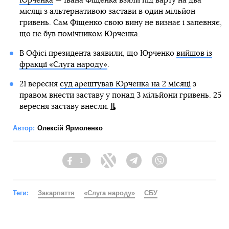
Юрченка
— Івана Фіщенка взяли під варту на два
місяці з альтернативою застави в один мільйон
гривень. Сам Фіщенко свою вину не визнає і запевняє,
що не був помічником Юрченка.
В Офісі президента заявили, що Юрченко
вийшов із
фракції «Слуга народу»
.
21 вересня
суд арештував Юрченка на 2 місяці
з
правом внести заставу у понад 3 мільйони гривень. 25
вересня заставу внесли.
Автор:
Олексій Ярмоленко
1
Facebook
Twitter
Telegram
Viber
Теги:
Закарпаття
«Слуга народу»
СБУ