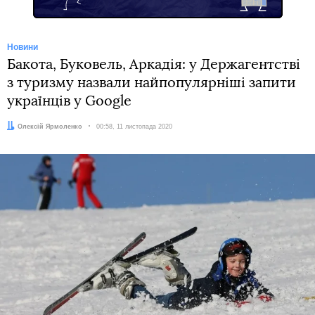
Новини
Бакота, Буковель, Аркадія: у Держагентстві
з туризму назвали найпопулярніші запити
українців у Google
Автор:
Олексій Ярмоленко
Дата:
00:58, 11 листопада 2020