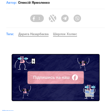
Автор:
Олексій Ярмоленко
1
Facebook
Twitter
Telegram
Viber
Теги:
Дарига Назарбаєва
Шерлок Холмс
Підпишись на наш
Facebook