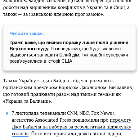
Макроном Байден зазначив, що має «інтерес до спільної
роботи над вирішенням конфліктів в Україні та в Сирії, а
також — за іранською ядерною програмою».
Читайте також:
Трамп каже, що визнає поразку лише після рішення
Верховного суду.
Розповідаємо, що буде, якщо він
відмовиться залишати Білий дім, і як подібні суперечки
розв’язувалися в історії США
Також Україну згадав Байден і під час розмови із
британським прем’єром Борисом Джонсоном. Він заявив,
що готовий працювати разом над такими темами як
«Україна та Балкани».
7 листопада телеканали CNN, NBC, Fox News і
агентство Associated Press повідомили про
перемогу
Джо Байдена на виборах за результатами підрахунку
голосів
. Його вже привітали деякі світові лідери,