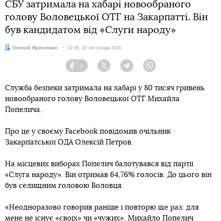
СБУ затримала на хабарі новообраного
голову Воловецької ОТГ на Закарпатті. Він
був кандидатом від «Слуги народу»
Автор:
Олексій Ярмоленко
Дата:
22:26, 10 листопада 2020
1
Facebook
Twitter
Telegram
Viber
Служба безпеки затримала на хабарі у 80 тисяч гривень
новообраного голову Воловецької ОТГ Михайла
Попелича.
Про це у своєму Facebook повідомив очільник
Закарпатської ОДА Олексій Петров.
На місцевих виборах Попелич балотувався від партії
«Слуга народу». Він отримав 64,76% голосів. До цього він
був селищним головою Воловця.
«Неодноразово говорив раніше і повторю ще раз: для
мене не існує «своїх» чи «чужих». Михайло Попелич