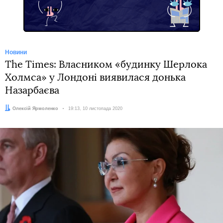
Новини
The Times: Власником «будинку Шерлока
Холмса» у Лондоні виявилася донька
Назарбаєва
Автор:
Олексій Ярмоленко
Дата:
19:13, 10 листопада 2020