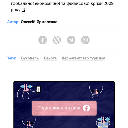
глобальної економічної та фінансової кризи 2009
року.
Автор:
Олексій Ярмоленко
Facebook
Twitter
Telegram
Viber
Теги:
Буковель
Бакота
Держагентство туризму
Підпишись на наш
Facebook