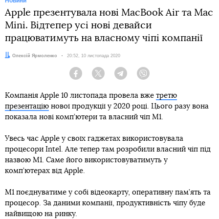
Новини
Apple презентувала нові MacBook Air та Mac
Mini. Відтепер усі нові девайси
працюватимуть на власному чіпі компанії
Автор:
Олексій Ярмоленко
Дата:
20:52, 10 листопада 2020
Facebook
Twitter
Telegram
Viber
Компанія Apple 10 листопада провела вже
третю
презентацію
нової продукції у 2020 році. Цього разу вона
показала нові комп’ютери та власний чіп М1.
Увесь час Apple у своїх гаджетах використовувала
процесори Intel. Але тепер там розробили власний чіп під
назвою М1. Саме його використовуватимуть у
комп’ютерах від Apple.
М1 поєднуватиме у собі відеокарту, оперативну пам’ять та
процесор. За даними компанії, продуктивність чіпу буде
найвищою на ринку.