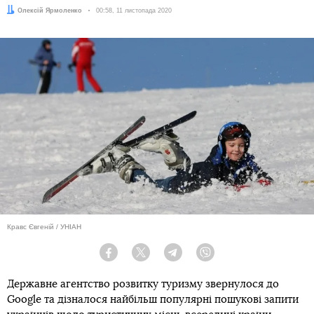
Автор:
Олексій Ярмоленко
Дата:
00:58, 11 листопада 2020
Кравс Євгеній / УНІАН
Facebook
Twitter
Telegram
Viber
Державне агентство розвитку туризму звернулося до
Google та дізналося найбільш популярні пошукові запити