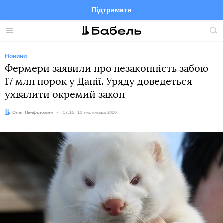
Підтримати
Facebook
Telegram
Twitter
Instagram
Меню
По
по
сай
Новини
Фермери заявили про незаконність забою
17 млн норок у Данії. Уряду доведеться
ухвалити окремий закон
Автор:
Олег Панфілович
Дата:
17:16, 10 листопада 2020