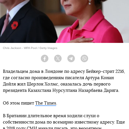
Chris Jackson - WPA Pool / Getty Images
Facebook
Twitter
Telegram
Viber
Владельцем дома в Лондоне по адресу Бейкер-стрит 221б,
где согласно произведениям писателя Артура Конан
Дойля жил Шерлок Холмс, оказалась дочь первого
президента Казахстана Нурсултана Назарбаева Дарига.
Об этом пишет
The Times
.
В Британии длительное время ходили слухи о
собственности дома по всемирно известному адресу. Еще
в 2018 году СМИ начали писать, что вероятным