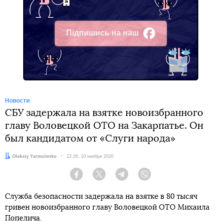
Підпишись на наш
Facebook
Новости
СБУ задержала на взятке новоизбранного
главу Воловецкой ОТО на Закарпатье. Он
был кандидатом от «Слуги народа»
Автор:
Oleksiy Yarmolenko
Дата:
22:26, 10 ноября 2020
Facebook
Twitter
Telegram
Viber
Служба безопасности задержала на взятке в 80 тысяч
гривен новоизбранного главу Воловецкой ОТО Михаила
Попелича.