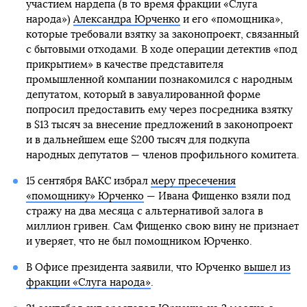
участием нардепа (в то время фракции «Слуга
народа»)
Александра Юрченко
и его «помощника»,
которые требовали взятку за законопроект, связанный
с бытовыми отходами. В ходе операции детектив «под
прикрытием» в качестве представителя
промышленной компании познакомился с народным
депутатом, который в завуалированной форме
попросил предоставить ему через посредника взятку
в $13 тысяч за внесение предложений в законопроект
и в дальнейшем еще $200 тысяч для подкупа
народных депутатов — членов профильного комитета.
15 сентября ВАКС избрал
меру пресечения
«помощнику» Юрченко
— Ивана Фищенко взяли под
стражу на два месяца с альтернативой залога в
миллион гривен. Сам Фищенко свою вину не признает
и уверяет, что не был помощником Юрченко.
В Офисе президента заявили, что Юрченко
вышел из
фракции «Слуга народа»
.