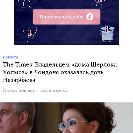
Підпишись на наш
Facebook
Новости
The Times: Владельцем «дома Шерлока
Холмса» в Лондоне оказалась дочь
Назарбаева
Автор:
Oleksiy Yarmolenko
Дата:
19:13, 10 ноября 2020