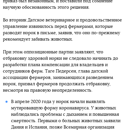
приказ был незаконным, и поставили под сомнение
научную обоснованность этого решения.
Во вторник Датское ветеринарное и продовольственное
управление извинилось перед фермерами, которые
разводят норок в письме, заявив, что оно по-прежнему
рекомендует забивать животных.
При этом оппозиционные партии заявляют, что
отбраковку здоровой норки не следовало начинать до
разработки плана компенсации для владельцев и
сотрудников ферм. Таге Педерсен, глава датской
ассоциации фермеров, занимающихся разведением
норок, призвал фермеров продолжать отбраковку,
несмотря на правовую неопределенность.
В апреле 2020 года у норок начали выявлять
мутировавшую форму коронавируса. У животных
наблюдались проблемы с дыханием и повышенная
смертность. Первыми о больных животных заявили
Дания и Испания, позже Всемирная организация