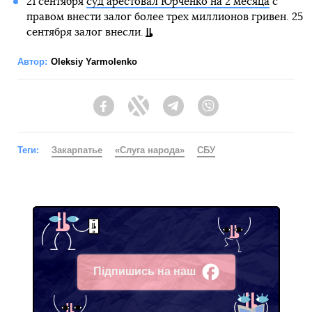
21 сентября
суд арестовал Юрченко на 2 месяца
с
правом внести залог более трех миллионов гривен. 25
сентября залог внесли.
Автор:
Oleksiy Yarmolenko
Facebook
Twitter
Telegram
Viber
Теги:
Закарпатье
«Слуга народа»
СБУ
Підпишись на наш
Facebook