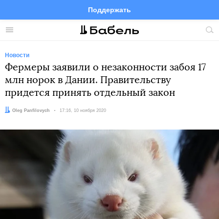
Поддержать
Facebook
Telegram
Twitter
Instagram
Меню
Пои
по
сай
Новости
Фермеры заявили о незаконности забоя 17
млн норок в Дании. Правительству
придется принять отдельный закон
Автор:
Oleg Panfilovych
Дата:
17:16, 10 ноября 2020