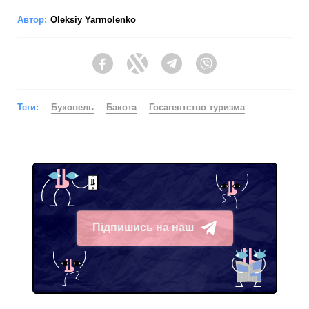
Автор:
Oleksiy Yarmolenko
Facebook
Twitter
Telegram
Viber
Теги:
Буковель
Бакота
Госагентство туризма
Підпишись на наш
Telegram