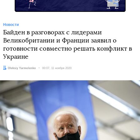
Новости
Байден в разговорах с лидерами
Великобритании и Франции заявил о
готовности совместно решать конфликт в
Украине
Автор:
Oleksiy Yarmolenko
Дата:
00:07, 11 ноября 2020