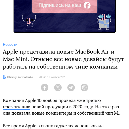
Підпишись на наш
Facebook
Новости
Apple представила новые MacBook Air и
Mac Mini. Отныне все новые девайсы будут
работать на собственном чипе компании
Автор:
Oleksiy Yarmolenko
Дата:
20:52, 10 ноября 2020
Facebook
Twitter
Telegram
Viber
Компания Apple 10 ноября провела уже
третью
презентацию
новой продукции в 2020 году. На этот раз
она показала новые компьютеры и собственный чип М1.
Все время Apple в своих гаджетах использовала