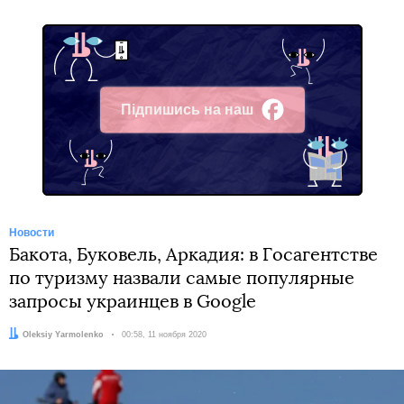
Підпишись на наш
Facebook
Новости
Бакота, Буковель, Аркадия: в Госагентстве
по туризму назвали самые популярные
запросы украинцев в Google
Автор:
Oleksiy Yarmolenko
Дата:
00:58, 11 ноября 2020