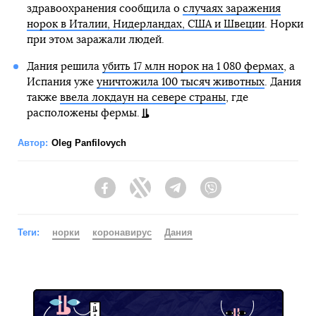
здравоохранения сообщила о
случаях заражения
норок в Италии, Нидерландах, США и Швеции
. Норки
при этом заражали людей.
Дания решила
убить 17 млн норок на 1 080 фермах
, а
Испания уже
уничтожила 100 тысяч животных
. Дания
также
ввела локдаун на севере страны
, где
расположены фермы.
Автор:
Oleg Panfilovych
Facebook
Twitter
Telegram
Viber
Теги:
норки
коронавирус
Дания