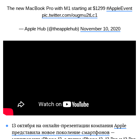
The new MacBook Pro with M1 starting at $1299
#AppleEvent
pic.twitter.com/ougmu2tLc1
— Apple Hub (@theapplehub)
November 10, 2020
13 октября на онлайн-презентации компания
Apple
представила новое поколение смартфонов
—