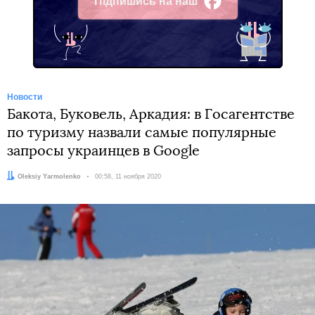
Підпишись на наш
Facebook
Новости
Бакота, Буковель, Аркадия: в Госагентстве
по туризму назвали самые популярные
запросы украинцев в Google
Автор:
Oleksiy Yarmolenko
Дата:
00:58, 11 ноября 2020