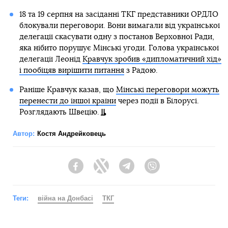
18 та 19 серпня на засіданні ТКГ представники ОРДЛО
блокували переговори. Вони вимагали від української
делегації скасувати одну з постанов Верховної Ради,
яка нібито порушує Мінські угоди. Голова української
делегації Леонід
Кравчук зробив «дипломатичний хід»
і пообіцяв вирішити питання
з Радою.
Раніше Кравчук казав, що
Мінські переговори можуть
перенести до іншої країни
через події в Білорусі.
Розглядають Швецію.
Автор:
Костя Андрейковець
Facebook
Twitter
Telegram
Viber
Теги:
війна на Донбасі
ТКГ