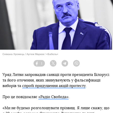
Сніжана Хромець / Артем Марков / «Бабель»
1
Facebook
Twitter
Telegram
Viber
Уряд Литви запровадив санкції проти президента Білорусі
та його оточення, яких звинувачують у фальсифікації
виборів та
спробі придушення акцій протесту
.
Про це повідомляє
«Радіо Свобода»
.
«Ми не будемо розголошувати прізвищ. Я лише скажу, що