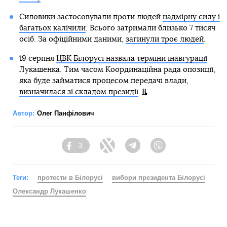
Силовики застосовували проти людей
надмірну силу і
багатьох калічили
. Всього затримали близько 7 тисяч
осіб. За офіційними даними,
загинули троє людей
.
19 серпня
ЦВК Білорусі назвала терміни інавгурації
Лукашенка. Тим часом Координаційна рада опозиції,
яка буде займатися процесом передачі влади,
визначилася зі складом президії
.
Автор:
Олег Панфілович
3
Facebook
Twitter
Telegram
Viber
Теги:
протести в Білорусі
вибори президента Білорусі
Олександр Лукашенко