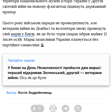
території Національного музею історії України у Другій
світовій війні на новому флагштоці піднімуть державний
прапор.
Цього року військові паради не проводитимуть, але
ветерани війни на Донбасі та волонтери знову проведуть
свій
марш у Києві
, як це було торік (марш зібрав майже 12
тисяч осіб). Марш захисників України планується без
партійної символіки.
Читайте також:
У Києві на День Незалежності пройшли два марші:
перший відкривав Зеленський, другий — ветерани
війни.
Ось як це було
Автор:
Костя Андрейковець
5
Facebook
Twitter
Telegram
Viber