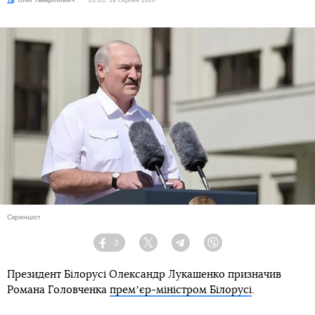
Скриншот
3
Facebook
Twitter
Telegram
Viber
Президент Білорусі Олександр Лукашенко призначив
Романа Головченка
премʼєр-міністром Білорусі
.