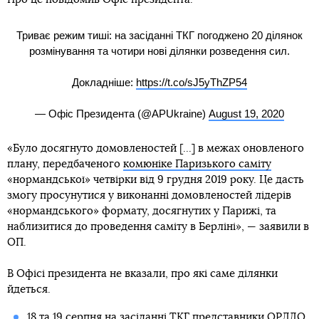
Триває режим тиші: на засіданні ТКГ погоджено 20 ділянок
розмінування та чотири нові ділянки розведення сил.
Докладніше:
https://t.co/sJ5yThZP54
— Офіс Президента (@APUkraine)
August 19, 2020
«Було досягнуто домовленостей [...] в межах оновленого
плану, передбаченого
комюніке Паризького саміту
«нормандської» четвірки від 9 грудня 2019 року. Це дасть
змогу просунутися у виконанні домовленостей лідерів
«нормандського» формату, досягнутих у Парижі, та
наблизитися до проведення саміту в Берліні», — заявили в
ОП.
В Офісі президента не вказали, про які саме ділянки
йдеться.
18 та 19 серпня на засіданні ТКГ представники ОРДЛО