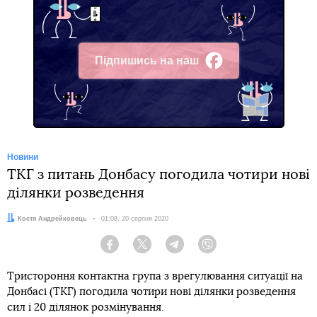
Підпишись на наш
Facebook
Новини
ТКГ з питань Донбасу погодила чотири нові
ділянки розведення
Автор:
Костя Андрейковець
Дата:
01:08, 20 серпня 2020
Facebook
Twitter
Telegram
Viber
Тристороння контактна група з врегулювання ситуації на
Донбасі (ТКГ) погодила чотири нові ділянки розведення
сил і 20 ділянок розмінування.