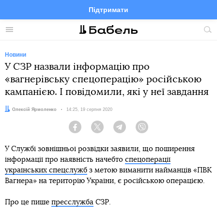
Підтримати
Facebook
Telegram
Twitter
Instagram
Меню
По
по
сай
Новини
У СЗР назвали інформацію про
«вагнерівську спецоперацію» російською
кампанією. І повідомили, які у неї завдання
Автор:
Олексій Ярмоленко
Дата:
14:25, 19 серпня 2020
Facebook
Twitter
Telegram
Viber
У Службі зовнішньої розвідки заявили, що поширення
інформації про наявність начебто
спецоперації
українських спецслужб
з метою виманити найманців «ПВК
Вагнера» на територію України, є російською операцією.
Про це пише
пресслужба
СЗР.