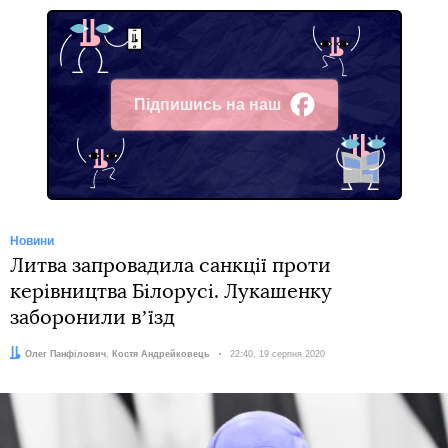
Підпишись на наш
Facebook
Новини
Литва запровадила санкції проти
керівництва Білорусі. Лукашенку
заборонили вʼїзд
Автори:
Олег Панфілович
,
Костя Андрейковець
Дата:
22:40, 19 серпня 2020