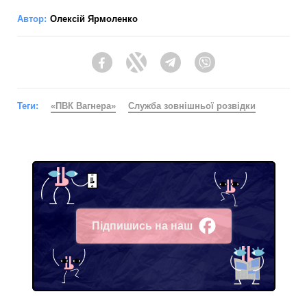
Автор:
Олексій Ярмоленко
Facebook
Twitter
Telegram
Viber
Теги:
«ПВК Вагнера»
Служба зовнішньої розвідки
Підпишись на наш
Facebook