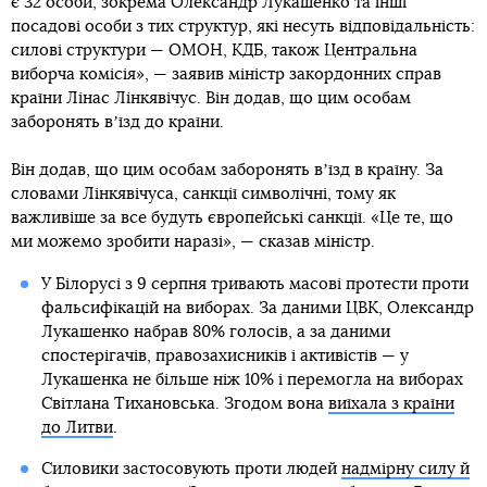
є 32 особи, зокрема Олександр Лукашенко та інші
посадові особи з тих структур, які несуть відповідальність:
силові структури — ОМОН, КДБ, також Центральна
виборча комісія», — заявив міністр закордонних справ
країни Лінас Лінкявічус. Він додав, що цим особам
заборонять вʼїзд до країни.
Він додав, що цим особам заборонять вʼїзд в країну. За
словами Лінкявічуса, санкції символічні, тому як
важливіше за все будуть європейські санкції. «Це те, що
ми можемо зробити наразі», — сказав міністр.
У Білорусі з 9 серпня тривають масові протести проти
фальсифікацій на виборах. За даними ЦВК, Олександр
Лукашенко набрав 80% голосів, а за даними
спостерігачів, правозахисників і активістів — у
Лукашенка не більше ніж 10% і перемогла на виборах
Світлана Тихановська. Згодом вона
виїхала з країни
до Литви
.
Силовики застосовують проти людей
надмірну силу й