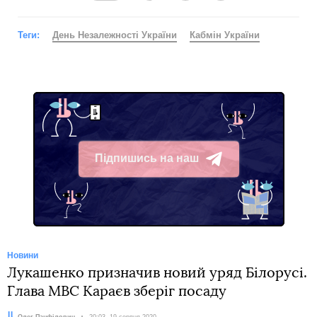
Теги:
День Незалежності України
Кабмін України
Підпишись на наш
Telegram
Новини
Лукашенко призначив новий уряд Білорусі.
Глава МВС Караєв зберіг посаду
Автор:
Олег Панфілович
Дата:
20:03, 19 серпня 2020