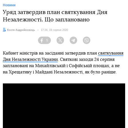
Новини
Уряд затвердив план святкування Дня
Незалежності. Що заплановано
Автор:
Костя Андрейковець
Дата:
17:24, 19 серпня 2020
5
Facebook
Twitter
Telegram
Viber
Кабінет міністрів на засіданні затвердив план
святкування
Дня Незалежності України
. Святкові заходи 24 серпня
заплановані на Михайлівській і Софійській площах, а не
на Хрещатику і Майдані Незалежності, як було раніше.