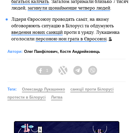
багатьох калічать
. Загалом затримали близько 7 тисяч
людей,
загинули щонайменше четверо людей
.
Лідери Євросоюзу проводять саміт, на якому
обговорюють ситуацію в Білорусі та обдумують
введення нових санкцій
проти її уряду. Лукашенка
оголосили
персоною нон грата в Євросоюзі
.
Автори:
Олег Панфілович
,
Костя Андрейковець
1
Facebook
Twitter
Telegram
Viber
Теги:
Олександр Лукашенко
санкції проти Білорусі
протести в Білорусі
Литва