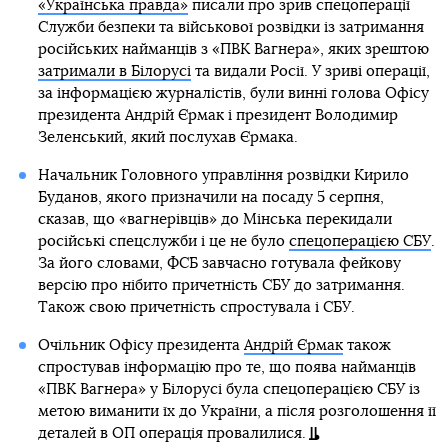
«Українська правда»
писали про зрив спецоперації
Служби безпеки та військової розвідки із затримання
російських найманців з «ПВК Вагнера», яких зрештою
затримали в Білорусі
та видали Росії. У зриві операції,
за інформацією журналістів, були винні голова Офісу
президента Андрій Єрмак і президент Володимир
Зеленський, який послухав Єрмака.
Начальник Головного управління розвідки Кирило
Буданов, якого призначили на посаду 5 серпня,
сказав, що «вагнерівців» до Мінська перекидали
російські спецслужби і це не було
спецоперацією СБУ
.
За його словами, ФСБ завчасно готувала фейкову
версію про нібито причетність СБУ до затримання.
Також свою причетність спростувала і СБУ.
Очільник Офісу президента
Андрій Єрмак
також
спростував інформацію про те, що поява найманців
«ПВК Вагнера» у Білорусі була спецоперацією СБУ із
метою виманити їх до України, а після розголошення її
деталей в ОП операція провалилися.