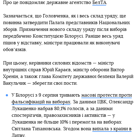
Про це повідомляє державне агентство
БелТА
.
Зазначається, що Головченка, як і весь склад уряду, ще
повинна затвердити Палата представників Національних
зборів. Призначення нового складу уряду після виборів
передбачено Конституцією Білорусі. Раніше весь уряд
пішов у відставку, міністри працювали як виконувачі
обовʼязків.
При цьому, керівники силових відомств — міністр
внутрішніх справ Юрій Караєв, міністр оборони Віктор
Хренін, а також глава Комітету державної безпеки Валерій
Вакульчик — зберегли свої пости.
У Білорусі з 9 серпня тривають
масові протести проти
фальсифікацій на виборах
. За даними ЦВК, Олександр
Лукашенко набрав 80,1% голосів, а за даними
спостерігачів, правозахисників і активістів — у
Лукашенка не більше 10% і перемогла на виборах
Світлана Тихановська. Згодом вона
виїхала з країни в
Литву
.