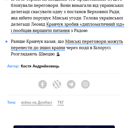
блокували переговори. Вони вимагали від української
делегації скасувати одну з постанов Верховної Ради,
яка нібито порушує Мінські угоди. Голова української
делегації Леонід
Кравчук зробив «дипломатичний хід»
і пообіцяв вирішити питання
з Радою.
Раніше Кравчук казав, що
Мінські переговори можуть
перенести до іншої країни
через події в Білорусі.
Розглядають Швецію.
Автор:
Костя Андрейковець
Facebook
Twitter
Telegram
Viber
Теги:
війна на Донбасі
ТКГ