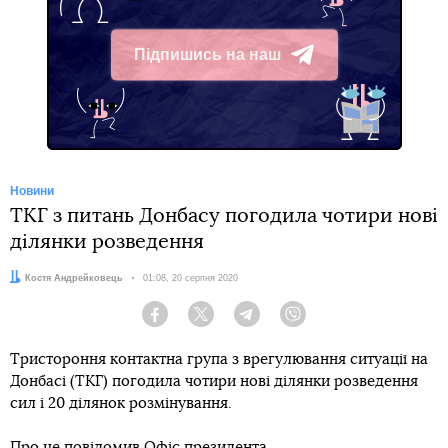
Підпишись на наш
Telegram
Новини
ТКГ з питань Донбасу погодила чотири нові
ділянки розведення
Автор:
Костя Андрейковець
Дата:
01:08, 20 серпня 2020
Facebook
Twitter
Telegram
Viber
Тристороння контактна група з врегулювання ситуації на
Донбасі (ТКГ) погодила чотири нові ділянки розведення
сил і 20 ділянок розмінування.
Про це повідомив Офіс президента.