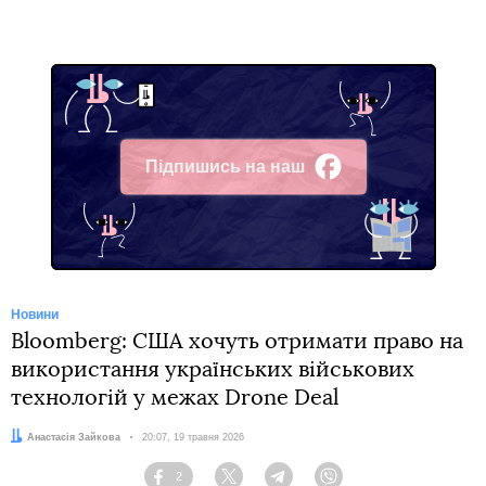
Підпишись на наш
Facebook
Новини
Bloomberg: США хочуть отримати право на
використання українських військових
технологій у межах Drone Deal
Автор:
Анастасія Зайкова
Дата:
20:07, 19 травня 2026
2
Facebook
Twitter
Telegram
Viber