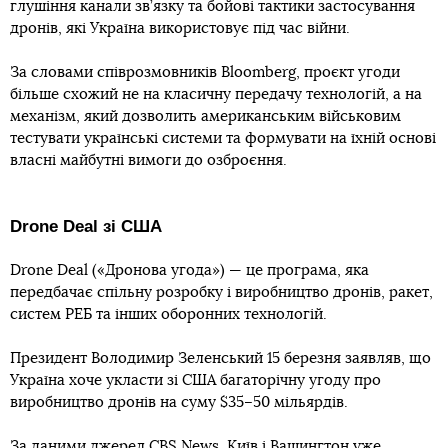
глушіння канали зв’язку та бойові тактики застосування
дронів, які Україна використовує під час війни.
За словами співрозмовників Bloomberg, проєкт угоди
більше схожий не на класичну передачу технологій, а на
механізм, який дозволить американським військовим
тестувати українські системи та формувати на їхній основі
власні майбутні вимоги до озброєння.
Drone Deal зі США
Drone Deal («Дронова угода») — це програма, яка
передбачає спільну розробку і виробництво дронів, ракет,
систем РЕБ та інших оборонних технологій.
Президент Володимир Зеленський 15 березня заявляв, що
Україна хоче укласти зі США багаторічну угоду про
виробництво дронів на суму $35–50 мільярдів.
За
даними джерел
CBS News, Київ і Вашингтон уже