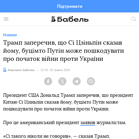
Підтримати
Facebook
Telegram
Twitter
Instagram
Меню
По
по
сай
Новини
Трамп заперечив, що Сі Цзіньпін сказав
йому, буцімто Путін може пошкодувати
про початок війни проти України
Автор:
Анастасія Зайкова
Дата:
21:10, 19 травня 2026
Facebook
Twitter
Telegram
Viber
Президент США Дональд Трамп заперечив, що президент
Китаю Сі Цзіньпін сказав йому, буцімто Путін може
пошкодувати про початок війни проти України.
Про це американський президент
заявив
журналістам.
«Сі такого ніколи не говорив», — сказав Трамп,