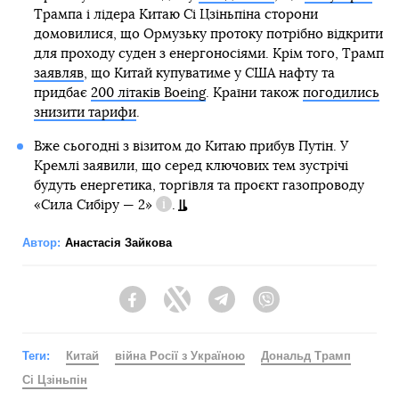
Трампа і лідера Китаю Сі Цзіньпіна сторони
домовилися, що Ормузьку протоку потрібно відкрити
для проходу суден з енергоносіями. Крім того, Трамп
заявляв
, що Китай купуватиме у США нафту та
придбає
200 літаків Boeing
. Країни також
погодились
знизити тарифи
.
Вже сьогодні з візитом до Китаю прибув Путін. У
Кремлі заявили, що серед ключових тем зустрічі
будуть енергетика, торгівля та проєкт газопроводу
«Сила Сибіру — 2»
.
Довідка
Автор:
Анастасія Зайкова
Facebook
Twitter
Telegram
Viber
Теги:
Китай
війна Росії з Україною
Дональд Трамп
Сі Цзіньпін