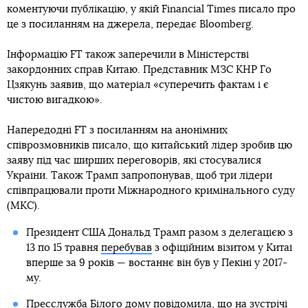
коментуючи публікацію, у якій Financial Times писало про
це з посиланням на джерела, передає Bloomberg.
Інформацію FT також заперечили в Міністерстві
закордонних справ Китаю. Представник МЗС КНР Го
Цзякунь заявив, що матеріал «суперечить фактам і є
чистою вигадкою».
Напередодні FT з посиланням на анонімних
співрозмовників писало, що китайський лідер зробив цю
заяву під час ширших переговорів, які стосувалися
України. Також Трамп запропонував, щоб три лідери
співпрацювали проти Міжнародного кримінального суду
(МКС).
Президент США Дональд Трамп разом з делегацією з
13 по 15 травня
перебував
з офіційним візитом у Китаї
вперше за 9 років — востаннє він був у Пекіні у 2017-
му.
Пресслужба Білого дому
повідомила
, що
на зустрічі