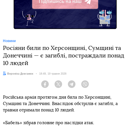
Підпишись на наш
Telegram
Новини
Росіяни били по Херсонщині, Сумщині та
Донеччині — є загиблі, постраждали понад
10 людей
Автор:
Вероніка Довганюк
Дата:
18:49, 19 травня 2026
Facebook
Twitter
Telegram
Viber
Російська армія протягом дня била по Херсонщині,
Сумщині та Донеччині. Внаслідок обстрілів є загиблі, а
травми отримали понад 10 людей.
«Бабель» зібрав головне про наслідки атак.