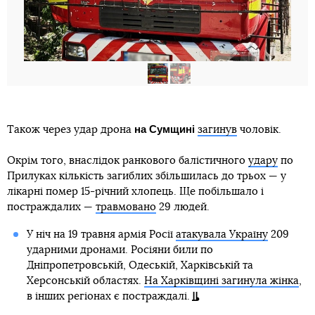
на Сумщині
Також через удар дрона
загинув
чоловік.
Окрім того, внаслідок ранкового балістичного
удару
по
Прилуках кількість загиблих збільшилась до трьох — у
лікарні помер 15-річний хлопець. Ще побільшало і
постраждалих —
травмовано
29 людей.
У ніч на 19 травня армія Росії
атакувала Україну
209
ударними дронами. Росіяни били по
Дніпропетровській, Одеській, Харківській та
Херсонській областях.
На Харківщині загинула жінка
,
в інших регіонах є постраждалі.