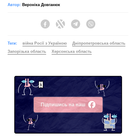
Автор:
Вероніка Довганюк
Facebook
Twitter
Telegram
Viber
Теги:
війна Росії з Україною
Дніпропетровська область
Запорізька область
Херсонська область
Підпишись на наш
Facebook