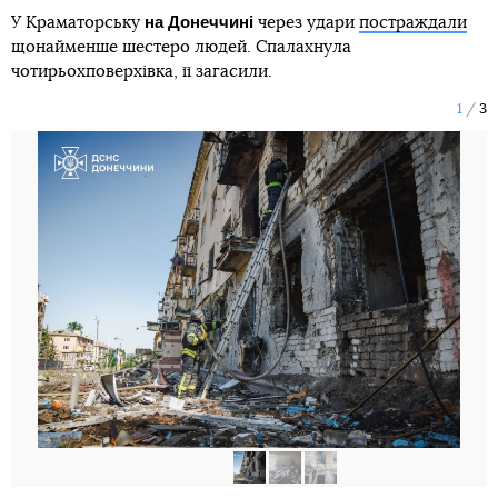
на Донеччині
У Краматорську
через удари
постраждали
щонайменше шестеро людей. Спалахнула
чотирьохповерхівка, її загасили.
1
3