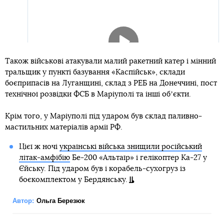
Також військові атакували малий ракетний катер і мінний
тральщик у пункті базування «Каспійськ», склади
боєприпасів на Луганщині, склад з РЕБ на Донеччині, пост
технічної розвідки ФСБ в Маріуполі та інші обʼєкти.
Крім того, у Маріуполі під ударом був склад паливно-
мастильних матеріалів армії РФ.
Цієї ж ночі
українські війська знищили російський
літак-амфібію
Бе-200 «Альтаїр» і гелікоптер Ка-27 у
Єйську. Під ударом був і корабель-сухогруз із
боєкомплектом у Бердянську.
Автор:
Ольга Березюк