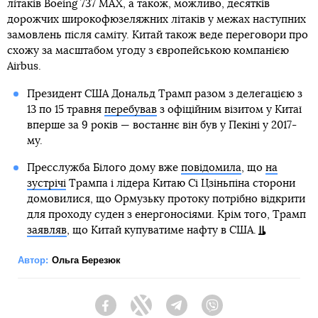
літаків Boeing 737 MAX, а також, можливо, десятків
дорожчих широкофюзеляжних літаків у межах наступних
замовлень після саміту. Китай також веде переговори про
схожу за масштабом угоду з європейською компанією
Airbus.
Президент США Дональд Трамп разом з делегацією з
13 по 15 травня
перебував
з офіційним візитом у Китаї
вперше за 9 років — востаннє він був у Пекіні у 2017-
му.
Пресслужба Білого дому вже
повідомила
, що
на
зустрічі
Трампа і лідера Китаю Сі Цзіньпіна сторони
домовилися, що Ормузьку протоку потрібно відкрити
для проходу суден з енергоносіями. Крім того, Трамп
заявляв
, що Китай купуватиме нафту в США.
Автор:
Ольга Березюк
Facebook
Twitter
Telegram
Viber