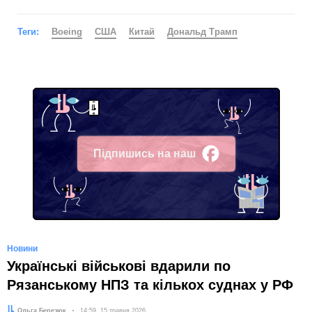
Теги:
Boeing
США
Китай
Дональд Трамп
Підпишись на наш
Facebook
Новини
Українські військові вдарили по
Рязанському НПЗ та кількох суднах у РФ
Автор:
Ольга Березюк
Дата:
14:59, 15 травня 2026