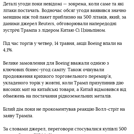
Деталі угоди поки невідомі — зокрема, коли саме та які
літаки постачать. Водночас обсяг угоди виявився значно
меншим ніж той пакет приблизно на 500 літаків, який, за
даними джерел Reuters, обговорювали напередодні
зустрічі Трампа з лідером Китаю Сі Цзіньпіном.
Під час торгів у четвер, 14 травня, акції Boeing впали на
4,1%.
Велике замовлення для Boeing вважали однією з
ключових бізнес-угод саміту. Також очікували
продовження крихкого торговельного перемир’я,
укладеного торік у жовтні, коли Трамп призупинив дію
високих мит на китайські товари, а Китай відмовився від
обмежень на постачання рідкоземельних металів.
Білий дім поки не прокоментував реакцію Волл-стріт на
заяву Трампа.
За словами джерел, переговори стосувалися купівлі 500