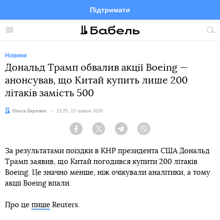
Підтримати
Facebook
Telegram
Twitter
Instagram
Меню
По
по
сай
Новини
Дональд Трамп обвалив акції Boeing —
анонсував, що Китай купить лише 200
літаків замість 500
Автор:
Ольга Березюк
Дата:
15:25, 15 травня 2026
Facebook
Twitter
Telegram
Viber
За результатами поїздки в КНР президента США Дональд
Трамп заявив, що Китай погодився купити 200 літаків
Boeing. Це значно менше, ніж очікували аналітики, а тому
акції Boeing впали.
Про це
пише
Reuters.