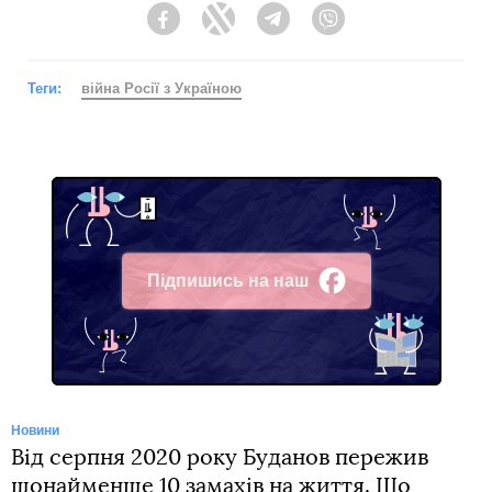
Facebook
Twitter
Telegram
Viber
Теги:
війна Росії з Україною
Підпишись на наш
Facebook
Новини
Від серпня 2020 року Буданов пережив
щонайменше 10 замахів на життя. Що