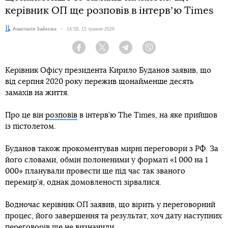
керівник ОП ще розповів в інтервʼю Times
Автор:
Анастасія Зайкова
Дата:
14:58, 15 травня 2026
Facebook
Twitter
Telegram
Viber
Керівник Офісу президента Кирило Буданов заявив, що
від серпня 2020 року пережив щонайменше десять
замахів на життя.
Про це він
розповів
в інтерв’ю The Times, на яке прийшов
із пістолетом.
Буданов також прокоментував мирні переговори з РФ. За
його словами, обмін полоненими у форматі «1 000 на 1
000» планували провести ще під час так званого
перемир’я, однак домовленості зірвалися.
Водночас керівник ОП заявив, що вірить у переговорний
процес, його завершення та результат, хоч дату наступних
переговорів ще не визначили.