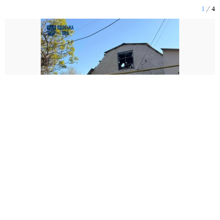
1
4
Херсоні
У
вночі росіяни
атакували
багатоповерхівку, там
обійшлось без постраждалих. Вранці російський дрон