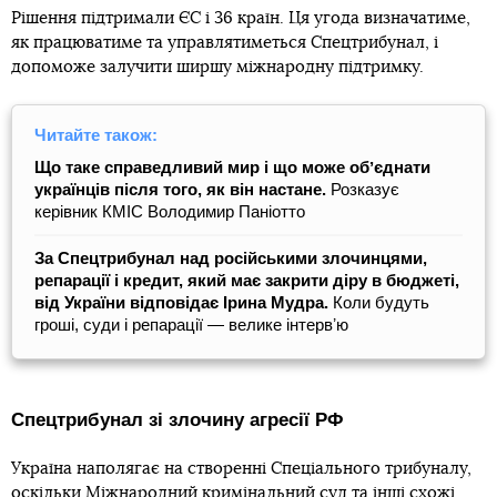
Рішення підтримали ЄС і 36 країн. Ця угода визначатиме,
як працюватиме та управлятиметься Спецтрибунал, і
допоможе залучити ширшу міжнародну підтримку.
Читайте також:
Що таке справедливий мир і що може обʼєднати
українців після того, як він настане.
Розказує
керівник КМІС Володимир Паніотто
За Спецтрибунал над російськими злочинцями,
репарації і кредит, який має закрити діру в бюджеті,
від України відповідає Ірина Мудра.
Коли будуть
гроші, суди і репарації — велике інтервʼю
Спецтрибунал зі злочину агресії РФ
Україна наполягає на створенні Спеціального трибуналу,
оскільки Міжнародний кримінальний суд та інші схожі