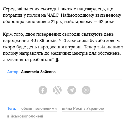
Серед звільнених сьогодні також є нацгвардієць, що
потрапив у полон на ЧАЕС. Наймолодшому звільненому
оборонцю виповнився 21 рік, найстаршому — 62 роки.
Крім того, двоє повернених сьогодні святкують день
народження: 40 і 36 років. У 21 захисника був або зовсім
скоро буде день народження в травні. Тепер звільнених з
полону направлять до медичних центрів для обстежень,
лікування та реабілітації.
Автор:
Анастасія Зайкова
Facebook
Twitter
Telegram
Viber
Теги:
обмін полоненими
війна Росії з Україною
військовополонені