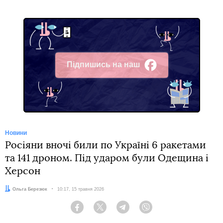
Підпишись на наш
Facebook
Новини
Росіяни вночі били по Україні 6 ракетами
та 141 дроном. Під ударом були Одещина і
Херсон
Автор:
Ольга Березюк
Дата:
10:17, 15 травня 2026
Facebook
Twitter
Telegram
Viber