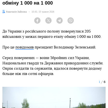
обміну 1 000 на 1 000
Автор:
Анастасія Зайкова
Дата:
10:43, 15 травня 2026
Facebook
Twitter
Telegram
Viber
До України з російського полону повернулися 205
військових у межах першого етапу обміну 1 000 на 1 000.
Про це
повідомив
президент Володимир Зеленський.
Серед повернених — воїни Збройних сил України,
Національної гвардії та Державної прикордонної служби.
Окрім солдатів та сержантів, вдалося повернути додому
більше ніж пів сотні офіцерів.
1
6