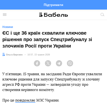
Підтримати
Facebook
Telegram
Twitter
Instagram
Меню
По
по
сай
Новини
ЄС і ще 36 країн схвалили ключове
рішення про запуск Спецтрибуналу зі
злочинів Росії проти України
Автор:
Ольга Березюк
Дата:
10:57, 15 травня 2026
Facebook
Twitter
Telegram
Viber
У п’ятницю, 15 травня, на засіданні Ради Європи ухвалили
ключове рішення для запуску Спецтрибуналу зі злочину
агресії РФ проти України — затвердили угоду про
створення керівного комітету.
Про це
повідомляє
МЗС України.