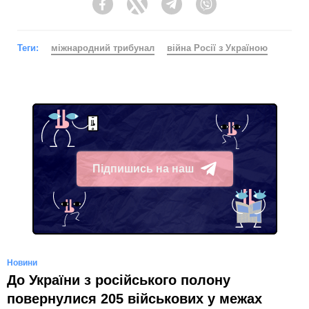
Facebook
Twitter
Telegram
Viber
Теги:
міжнародний трибунал
війна Росії з Україною
Підпишись на наш
Telegram
Новини
До України з російського полону
повернулися 205 військових у межах