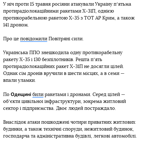
У ніч проти 15 травня росіяни атакували Україну пʼятьма
протирадіолокаційними ракетами Х-31П, однією
протикорабельною ракетою Х-35 з ТОТ АР Крим, а також
141 дроном.
Про це
повідомили
Повітряні сили.
Українська ППО знешкодила одну протикорабельну
ракету Х-35 і 130 безпілотників. Решта пʼять
протирадіолокаційних ракет Х-31П не досягли цілей.
Однак сім дронів вручили в шести місцях, а в семи —
впали уламки.
Одещині
По
били
ракетами і дронами. Серед цілей —
обʼєкти цивільної інфраструктури, зокрема житловий
сектор і підприємства. Двоє людей постраждало.
Внаслідок атаки пошкоджені чотири приватних житлових
будинки, а також технічні споруди, нежитловий будинок,
господарча та адміністративна будівлі, легкові автомобілі.