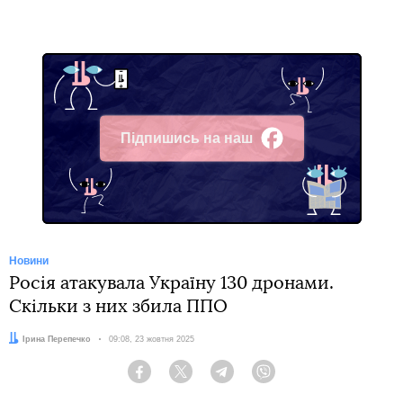
Підпишись на наш
Facebook
Новини
Росія атакувала Україну 130 дронами.
Скільки з них збила ППО
Автор:
Ірина Перепечко
Дата:
09:08, 23 жовтня 2025
Facebook
Twitter
Telegram
Viber