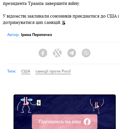
президента Трампа завершити війну.
У відомстві закликали союзників приєднатися до США і
дотримуватися цих санкцій.
Автор:
Ірина Перепечко
Facebook
Twitter
Telegram
Viber
Теги:
США
санкції проти Росії
Підпишись на наш
Facebook