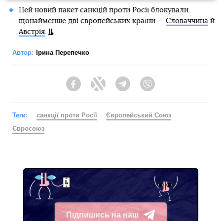
Цей новий пакет санкцій проти Росії блокували
щонайменше дві європейських країни —
Словаччина
й
Австрія
.
Автор:
Ірина Перепечко
Facebook
Twitter
Telegram
Viber
Теги:
санкції проти Росії
Європейський Союз
Євросоюз
Підпишись на наш
Telegram