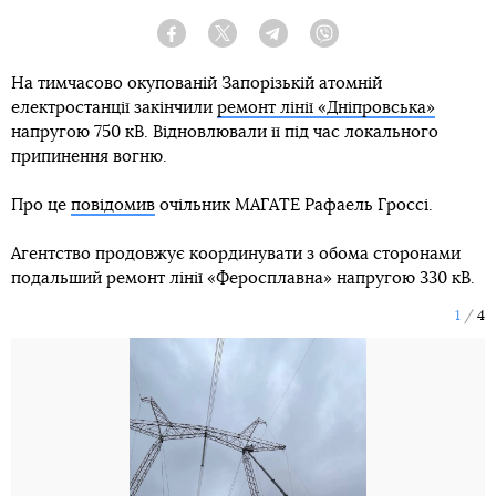
Facebook
Twitter
Telegram
Viber
На тимчасово окупованій Запорізькій атомній
електростанції закінчили
ремонт лінії «Дніпровська»
напругою 750 кВ. Відновлювали її під час локального
припинення вогню.
Про це
повідомив
очільник МАГАТЕ Рафаель Гроссі.
Агентство продовжує координувати з обома сторонами
подальший ремонт лінії «Феросплавна» напругою 330 кВ.
1
4