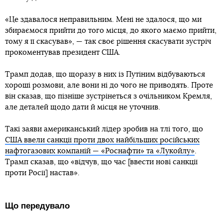
«Це здавалося неправильним. Мені не здалося, що ми
збираємося прийти до того місця, до якого маємо прийти,
тому я її скасував», — так своє рішення скасувати зустріч
прокоментував президент США.
Трамп додав, що щоразу в них із Путіним відбуваються
хороші розмови, але вони ні до чого не приводять. Проте
він сказав, що пізніше зустрінеться з очільником Кремля,
але деталей щодо дати й місця не уточнив.
Такі заяви американський лідер зробив на тлі того, що
США ввели санкції проти двох найбільших російських
нафтогазових компаній — «Роснафти» та «Лукойлу»
.
Трамп сказав, що «відчув, що час [ввести нові санкції
проти Росії] настав».
Що передувало