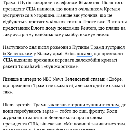
Трамп і Путін говорили телефоном 16 жовтня. Після того
президент США написав, що вони з очільником Кремля
зустрінуться в Угорщині. Пізніше він уточнив, що це
відбудеться протягом кількох тижнів. Проте вже 21 жовтня
представник Білого дому повідомив Reuters, що планів на
таку зустріч «у найближчому майбутньому» немає.
Наступного дня після розмови з Путіним
Трамп зустрівся
із Зеленським
у Білому домі. Axios
писало
, що президент
США відхилив прохання передати далекобійні крилаті
ракети Tomahawk і «був жорстким».
Пізніше в інтервʼю NBC News Зеленський сказав: «Добре,
що президент Трамп не сказав ні, але сьогодні не сказав і
так».
Після зустрічі Трамп
закликав сторони зупинитися там
, де
вони перебувають зараз — тобто по лінії фронту. Коли
журналісти запитали Зеленського про ці слова
президента США, він сказав: «Ми повинні залишитися там,