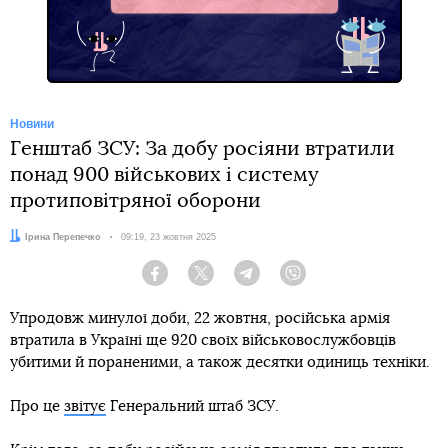
Новини
Генштаб ЗСУ: За добу росіяни втратили
понад 900 військових і систему
протиповітряної оборони
Автор:
Ірина Перепечко
Дата:
09:19, 23 жовтня 2025
Facebook
Twitter
Telegram
Viber
Упродовж минулої доби, 22 жовтня, російська армія
втратила в Україні ще 920 своїх військовослужбовців
убитими й пораненими, а також десятки одиниць техніки.
Про це
звітує
Генеральний штаб ЗСУ.