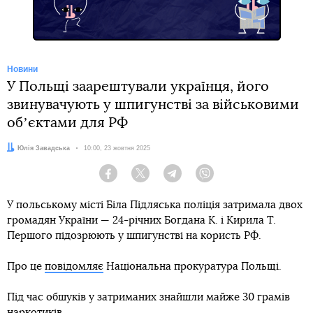
Новини
У Польщі заарештували українця, його
звинувачують у шпигунстві за військовими
обʼєктами для РФ
Автор:
Юлія Завадська
Дата:
10:00, 23 жовтня 2025
Facebook
Twitter
Telegram
Viber
У польському місті Біла Підляська поліція затримала двох
громадян України — 24-річних Богдана К. і Кирила Т.
Першого підозрюють у шпигунстві на користь РФ.
Про це
повідомляє
Національна прокуратура Польщі.
Під час обшуків у затриманих знайшли майже 30 грамів
наркотиків.