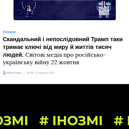
Новини
Скандальний і непослідовний Трамп таки
тримає ключі від миру й життів тисяч
людей.
Світові медіа про російсько-
українську війну 22 жовтня
Автор:
Юлія Гира
Дата:
00:06, 23 жовтня 2025