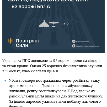
Українська ППО знешкодила 92 ворожі дрони на півночі
та сході країни. Однак 25 ворожих безпілотників влучили
в 11 місцях, уламки впали ще в 11.
У Києві семеро постраждалих через російську атаку
дронами цієї ночі. Двоє з них на амбулаторному
лікуванні, решту госпіталізували. У Подільському
районі уламки БпЛА впали на дах житлового будинку.
За іншою адресою уламки впали поблизу житлового
будинку.