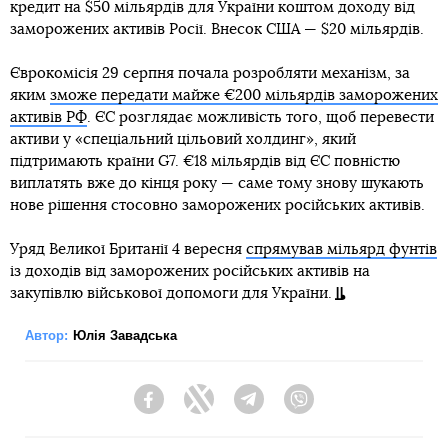
кредит на $50 мільярдів для України коштом доходу від
заморожених активів Росії. Внесок США — $20 мільярдів.
Єврокомісія 29 серпня почала розробляти механізм, за
яким
зможе передати майже €200 мільярдів заморожених
активів РФ
. ЄС розглядає можливість того, щоб перевести
активи у «спеціальний цільовий холдинг», який
підтримають країни G7. €18 мільярдів від ЄС повністю
виплатять вже до кінця року — саме тому знову шукають
нове рішення стосовно заморожених російських активів.
Уряд Великої Британії 4 вересня
спрямував мільярд фунтів
із доходів від заморожених російських активів на
закупівлю військової допомоги для України.
Автор:
Юлія Завадська
Facebook
Twitter
Telegram
Viber