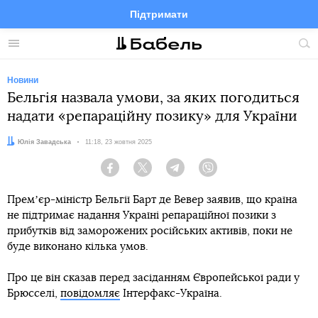
Підтримати
Facebook
Telegram
Twitter
Instagram
Меню
По
по
сай
Новини
Бельгія назвала умови, за яких погодиться
надати «репараційну позику» для України
Автор:
Юлія Завадська
Дата:
11:18, 23 жовтня 2025
Facebook
Twitter
Telegram
Viber
Премʼєр-міністр Бельгії Барт де Вевер заявив, що країна
не підтримає надання Україні репараційної позики з
прибутків від заморожених російських активів, поки не
буде виконано кілька умов.
Про це він сказав перед засіданням Європейської ради у
Брюсселі,
повідомляє
Інтерфакс-Україна.