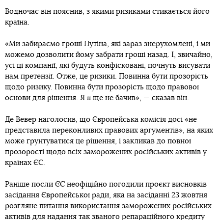
Водночас він пояснив, з якими ризиками стикається його
країна.
«Ми забираємо гроші Путіна, які зараз знерухомлені, і ми
можемо дозволити йому забрати гроші назад. І, звичайно,
усі ці компанії, які будуть конфісковані, почнуть висувати
нам претензії. Отже, це ризики. Повинна бути прозорість
щодо ризику. Повинна бути прозорість щодо правової
основи для рішення. Я її ще не бачив», — сказав він.
Де Вевер наголосив, що Європейська комісія досі «не
представила переконливих правових аргументів», на яких
може ґрунтуватися це рішення, і закликав до повної
прозорості щодо всіх заморожених російських активів у
країнах ЄС.
Раніше посли ЄС неофіційно погодили проєкт висновків
засідання Європейської ради, яка на засіданні 23 жовтня
розгляне питання використання заморожених російських
активів для
надання так званого репараційного кредиту