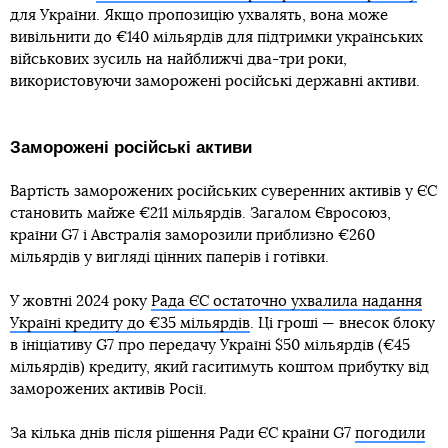
для України. Якщо пропозицію ухвалять, вона може
вивільнити до €140 мільярдів для підтримки українських
військових зусиль на найближчі два-три роки,
використовуючи заморожені російські державні активи.
Заморожені російські активи
Вартість заморожених російських суверенних активів у ЄС
становить майже €211 мільярдів. Загалом Євросоюз,
країни G7 і Австралія заморозили приблизно €260
мільярдів у вигляді цінних паперів і готівки.
У жовтні 2024 року
Рада ЄС остаточно ухвалила надання
Україні кредиту до €35 мільярдів
. Ці гроші — внесок блоку
в ініціативу G7 про передачу Україні $50 мільярдів (€45
мільярдів) кредиту, який гаситимуть коштом прибутку від
заморожених активів Росії.
За кілька днів після рішення Ради ЄС країни G7
погодили