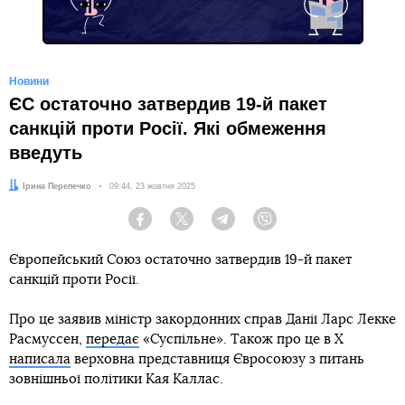
Новини
ЄС остаточно затвердив 19-й пакет
санкцій проти Росії. Які обмеження
введуть
Автор:
Ірина Перепечко
Дата:
09:44, 23 жовтня 2025
Facebook
Twitter
Telegram
Viber
Європейський Союз остаточно затвердив 19-й пакет
санкцій проти Росії.
Про це заявив міністр закордонних справ Данії Ларс Лекке
Расмуссен,
передає
«Суспільне». Також про це в X
написала
верховна представниця Євросоюзу з питань
зовнішньої політики Кая Каллас.