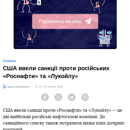
Підпишись на наш
Telegram
Новини
США ввели санкції проти російських
«Роснафти» та «Лукойлу»
Автор:
Ірина Перепечко
Дата:
07:26, 23 жовтня 2025
Facebook
Twitter
Telegram
Viber
США ввели санкції проти «Роснафти» та «Лукойлу» — це
дві найбільші російські нафтогазові компанії. До
санкційного списку також потрапила низка їхніх дочірніх
компаній.