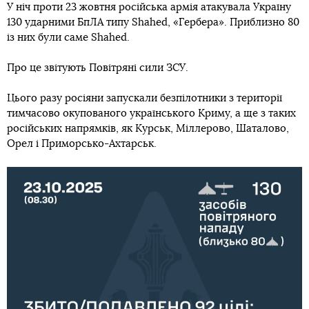
У ніч проти 23 жовтня російська армія атакувала Україну
130 ударними БпЛА типу Shahed, «Гербера». Приблизно 80
із них були саме Shahed.
Про це звітують Повітряні сили ЗСУ.
Цього разу росіяни запускали безпілотники з території
тимчасово окупованого українського Криму, а ще з таких
російських напрямків, як Курськ, Міллерово, Шаталово,
Орел і Приморсько-Ахтарськ.