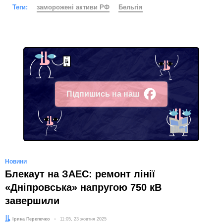
Теги:
заморожені активи РФ
Бельгія
Підпишись на наш
Facebook
Новини
Блекаут на ЗАЕС: ремонт лінії
«Дніпровська» напругою 750 кВ
завершили
Автор:
Ірина Перепечко
Дата:
11:05, 23 жовтня 2025