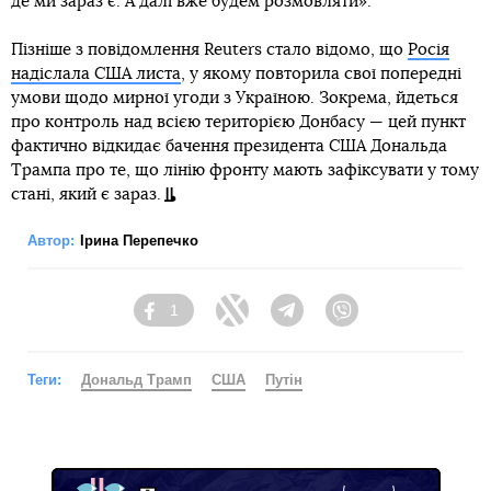
де ми зараз є. А далі вже будем розмовляти».
Пізніше з повідомлення Reuters стало відомо, що
Росія
надіслала США листа
, у якому повторила свої попередні
умови щодо мирної угоди з Україною. Зокрема, йдеться
про контроль над всією територією Донбасу — цей пункт
фактично відкидає бачення президента США Дональда
Трампа про те, що лінію фронту мають зафіксувати у тому
стані, який є зараз.
Автор:
Ірина Перепечко
1
Facebook
Twitter
Telegram
Viber
Теги:
Дональд Трамп
США
Путін