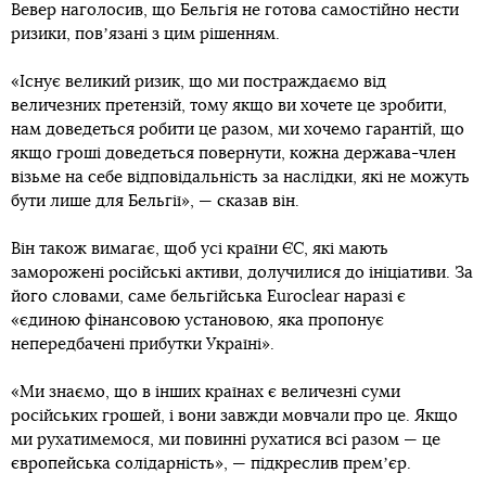
Вевер наголосив, що Бельгія не готова самостійно нести
ризики, повʼязані з цим рішенням.
«Існує великий ризик, що ми постраждаємо від
величезних претензій, тому якщо ви хочете це зробити,
нам доведеться робити це разом, ми хочемо гарантій, що
якщо гроші доведеться повернути, кожна держава-член
візьме на себе відповідальність за наслідки, які не можуть
бути лише для Бельгії», — сказав він.
Він також вимагає, щоб усі країни ЄС, які мають
заморожені російські активи, долучилися до ініціативи. За
його словами, саме бельгійська Euroclear наразі є
«єдиною фінансовою установою, яка пропонує
непередбачені прибутки Україні».
«Ми знаємо, що в інших країнах є величезні суми
російських грошей, і вони завжди мовчали про це. Якщо
ми рухатимемося, ми повинні рухатися всі разом — це
європейська солідарність», — підкреслив премʼєр.