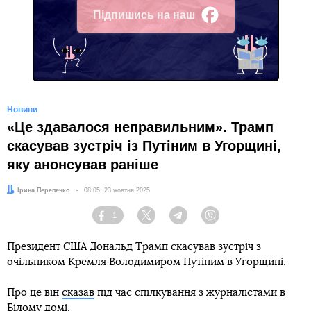
Підпишись на наш
Facebook
Новини
«Це здавалося неправильним». Трамп
скасував зустріч із Путіним в Угорщині,
яку анонсував раніше
Автор:
Ірина Перепечко
Дата:
08:05, 23 жовтня 2025
1
Facebook
Twitter
Telegram
Viber
Президент США Дональд Трамп скасував зустріч з
очільником Кремля Володимиром Путіним в Угорщині.
Про це він
сказав
під час спілкування з журналістами в
Білому домі.