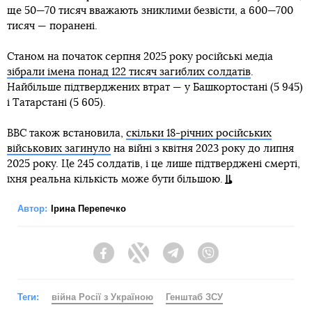
ще 50—70 тисяч вважають зниклими безвісти, а 600—700
тисяч — поранені.
Станом на початок серпня 2025 року російські медіа
зібрали імена понад 122 тисяч загиблих солдатів
.
Найбільше підтверджених втрат — у Башкортостані (5 945)
і Татарстані (5 605).
BBC також встановила,
скільки 18-річних російських
військових загинуло
на війні з квітня 2023 року до липня
2025 року. Це 245 солдатів, і це лише підтверджені смерті,
їхня реальна кількість може бути більшою.
Автор:
Ірина Перепечко
Facebook
Twitter
Telegram
Viber
Теги:
війна Росії з Україною
Генштаб ЗСУ