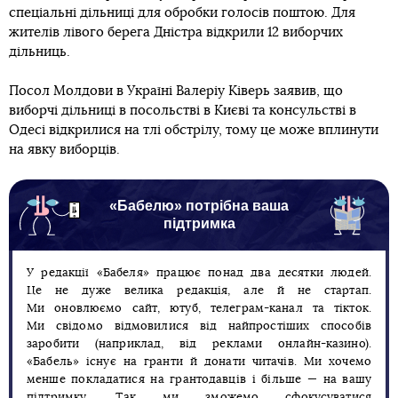
спеціальні дільниці для обробки голосів поштою. Для
жителів лівого берега Дністра відкрили 12 виборчих
дільниць.
Посол Молдови в Україні Валеріу Ківерь заявив, що
виборчі дільниці в посольстві в Києві та консульстві в
Одесі відкрилися на тлі обстрілу, тому це може вплинути
на явку виборців.
«Бабелю» потрібна ваша
підтримка
У редакції «Бабеля» працює понад два десятки людей.
Це не дуже велика редакція, але й не стартап.
Ми оновлюємо сайт, ютуб, телеграм-канал та тікток.
Ми свідомо відмовилися від найпростіших способів
заробити (наприклад, від реклами онлайн-казино).
«Бабель» існує на гранти й донати читачів. Ми хочемо
менше покладатися на грантодавців і більше — на вашу
підтримку. Так ми зможемо сфокусуватися