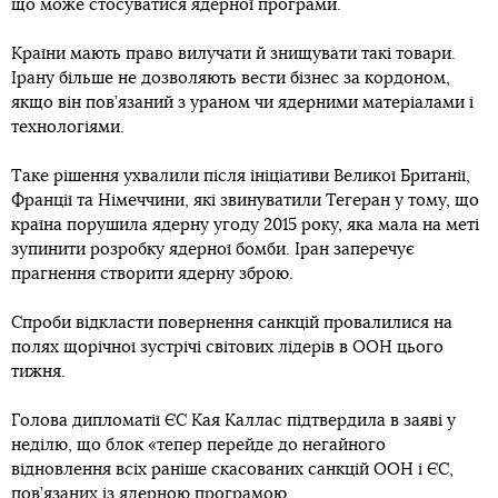
що може стосуватися ядерної програми.
Країни мають право вилучати й знищувати такі товари.
Ірану більше не дозволяють вести бізнес за кордоном,
якщо він пов’язаний з ураном чи ядерними матеріалами і
технологіями.
Таке рішення ухвалили після ініціативи Великої Британії,
Франції та Німеччини, які звинуватили Тегеран у тому, що
країна порушила ядерну угоду 2015 року, яка мала на меті
зупинити розробку ядерної бомби. Іран заперечує
прагнення створити ядерну зброю.
Спроби відкласти повернення санкцій провалилися на
полях щорічної зустрічі світових лідерів в ООН цього
тижня.
Голова дипломатії ЄС Кая Каллас підтвердила в заяві у
неділю, що блок «тепер перейде до негайного
відновлення всіх раніше скасованих санкцій ООН і ЄС,
пов’язаних із ядерною програмою.