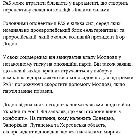
PAS може втратити більшість у парламенті, що створить
перспективу складної коаліції з іншими силами.
Головними опонентами PAS є кілька сил, серед яких
номінально проєвропейський блок «Альтернатива» та
проросійський, який очолює колишній президент Ігор
Додон.
У своїх соцмережах він звинуватив владу Молдови у
незаконному тиску на опозиційні партії. Він також заявив,
що «певні західні країни» втручаються у виборчу
кампанію, відправляючи високопосадовців для підтримки
PAS і погрожуючи скоротити допомогу Молдові, якщо
партія зазнає поразки.
Додон відзначався неоднозначними заявами щодо війни
України та Росії. Він заявляв, що «всі сторони винні у
конфлікті». На питання, кому належить Донецька,
Запорізька, Луганська та Херсонська область,
експрезидент відповідав, що «за наслідками мирних