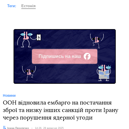
Теги:
Естонія
Підпишись на наш
Facebook
Новини
ООН відновила ембарго на постачання
зброї та низку інших санкцій проти Ірану
через порушення ядерної угоди
Автор:
Ірина Перепечко
Дата:
14:26, 28 вересня 2025