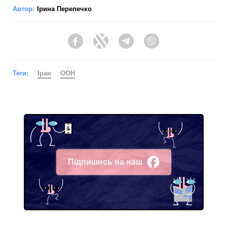
Автор:
Ірина Перепечко
Facebook
Twitter
Telegram
Viber
Теги:
Іран
ООН
Підпишись на наш
Facebook