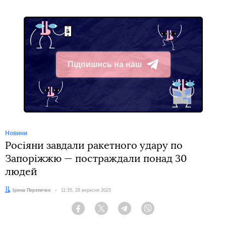
Підпишись на наш
Telegram
Новини
Росіяни завдали ракетного удару по
Запоріжжю — постраждали понад 30
людей
Автор:
Ірина Перепечко
Дата:
11:35, 28 вересня 2025
Facebook
Twitter
Telegram
Viber