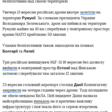
безпілотники над своєю територією.
Увечері 13 вересня російські дрони вкотре
залетіли
на
Румунії
територію
. За словами президента України
Володимира Зеленського, дрон заглибився на територію
Румунії майже на 10 км і перебував у повітряному просторі
країни НАТО приблизно 50 хвилин.
Уламки безпілотників також знаходили на пляжах
Болгарії
Латвії
та
.
Три російські винищувачі МіГ-31 19 вересня без дозволу
Естонії
ввійшли
в повітряний простір
над Фінською
затокою і перебували там загалом 12 хвилин.
Данії
23 вересня головний аеропорт столиці
Копенгагену
закривали
на чотири години через дрони. Тоді поліціянти
не збили невідомі БпЛА. Цей інцидент Данія назвала
найсерйознішим
нападом
на її критично важливу
інфраструктуру і повʼязала його із серією вторгнень