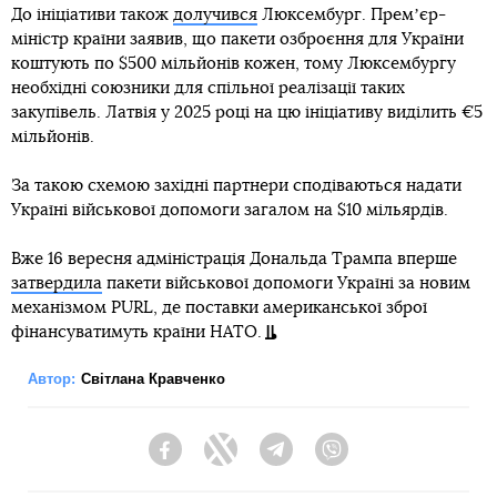
До ініціативи також
долучився
Люксембург. Премʼєр-
міністр країни заявив, що пакети озброєння для України
коштують по $500 мільйонів кожен, тому Люксембургу
необхідні союзники для спільної реалізації таких
закупівель. Латвія у 2025 році на цю ініціативу виділить €5
мільйонів.
За такою схемою західні партнери сподіваються надати
Україні військової допомоги загалом на $10 мільярдів.
Вже 16 вересня адміністрація Дональда Трампа вперше
затвердила
пакети військової допомоги Україні за новим
механізмом PURL, де поставки американської зброї
фінансуватимуть країни НАТО.
Автор:
Світлана Кравченко
Facebook
Twitter
Telegram
Viber