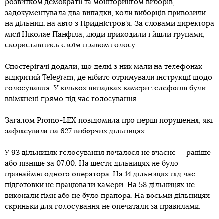
розвитком демократії та моніторингом виборів,
задокументувала два випадки, коли виборців привозили
на дільниці на авто з Придністров’я. За словами директора
місії Ніколае Панфіла, люди приходили і йшли групами,
скориставшись своїм правом голосу.
Спостерігачі додали, що деякі з них мали на телефонах
відкритий Telegram, де нібито отримували інструкції щодо
голосування. У кількох випадках камери телефонів були
ввімкнені прямо під час голосування.
Загалом Promo-LEX повідомила про перші порушення, які
зафіксувала на 627 виборчих дільницях.
У 93 дільницях голосування почалося не вчасно — раніше
або пізніше за 07:00. На шести дільницях не було
принаймні одного оператора. На 14 дільницях під час
підготовки не працювали камери. На 58 дільницях не
виконали гімн або не було прапора. На восьми дільницях
скриньки для голосування не опечатали за правилами.