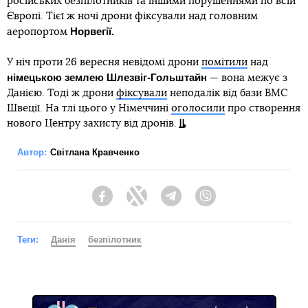
російських безпілотників та іншими порушеннями по всій
Європі. Тієї ж ночі дрони фіксували над головним
Норвегії.
аеропортом
У ніч проти 26 вересня невідомі дрони
помітили
над
німецькою землею Шлезвіг-Гольштайн
— вона межує з
Данією. Тоді ж дрони
фіксували
неподалік від бази ВМС
Швеції. На тлі цього у Німеччині
оголосили
про створення
нового Центру захисту від дронів.
Автор:
Світлана Кравченко
Facebook
Twitter
Telegram
Viber
Теги:
Данія
безпілотник