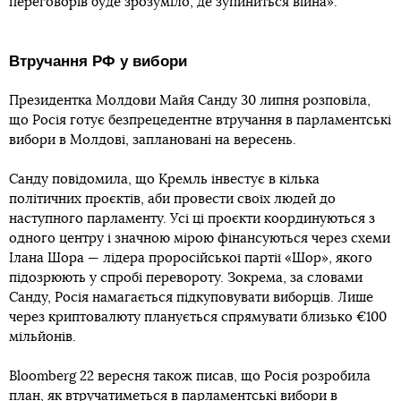
переговорів буде зрозуміло, де зупиниться війна».
Втручання РФ у вибори
Президентка Молдови Майя Санду 30 липня розповіла,
що Росія готує безпрецедентне втручання в парламентські
вибори в Молдові, заплановані на вересень.
Санду повідомила, що Кремль інвестує в кілька
політичних проєктів, аби провести своїх людей до
наступного парламенту. Усі ці проєкти координуються з
одного центру і значною мірою фінансуються через схеми
Ілана Шора — лідера проросійської партії «Шор», якого
підозрюють у спробі перевороту. Зокрема, за словами
Санду, Росія намагається підкуповувати виборців. Лише
через криптовалюту планується спрямувати близько €100
мільйонів.
Bloomberg 22 вересня також писав, що Росія розробила
план, як
втручатиметься в парламентські вибори
в