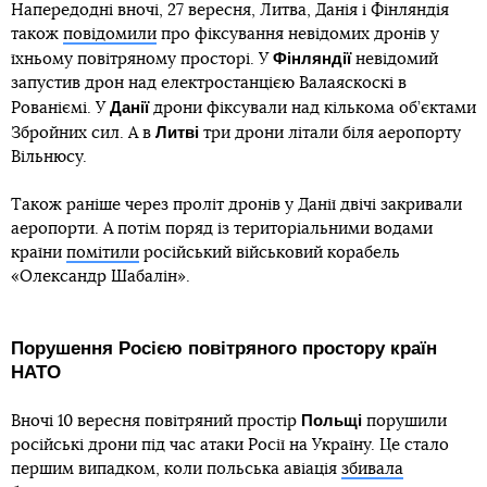
Напередодні вночі, 27 вересня, Литва, Данія і Фінляндія
також
повідомили
про фіксування невідомих дронів у
Фінляндії
їхньому повітряному просторі. У
невідомий
запустив дрон над електростанцією Валаяскоскі в
Данії
Рованіємі. У
дрони фіксували над кількома об’єктами
Литві
Збройних сил. А в
три дрони літали біля аеропорту
Вільнюсу.
Також раніше через проліт дронів у Данії двічі закривали
аеропорти. А потім поряд із територіальними водами
країни
помітили
російський військовий корабель
«Олександр Шабалін».
Порушення Росією повітряного простору країн
НАТО
Польщі
Вночі 10 вересня повітряний простір
порушили
російські дрони під час атаки Росії на Україну. Це стало
першим випадком, коли польська авіація
збивала