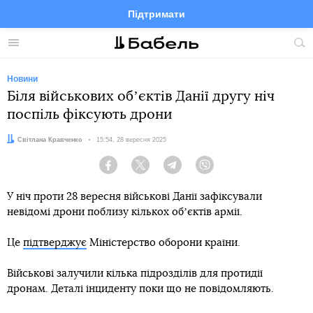
Підтримати
Facebook
Telegram
Twitter
Instagram
Меню
По
по
сай
Новини
Біля військових обʼєктів Данії другу ніч
поспіль фіксують дрони
Автор:
Світлана Кравченко
Дата:
15:54, 28 вересня 2025
Facebook
Twitter
Telegram
Viber
У ніч проти 28 вересня військові Данії зафіксували
невідомі дрони поблизу кількох обʼєктів армії.
Це
підтверджує
Міністерство оборони країни.
Військові залучили кілька підрозділів для протидії
дронам. Деталі інциденту поки що не повідомляють.