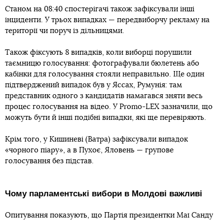
Станом на 08:40 спостерігачі також зафіксували інші
інциденти. У трьох випадках — передвиборчу рекламу на
території чи поруч із дільницями.
Також фіксують 8 випадків, коли виборці порушили
таємницю голосування: фотографували бюлетень або
кабінки для голосування стояли неправильно. Ще один
підтверджений випадок був у Яссах, Румунія: там
представник одного з кандидатів намагався зняти весь
процес голосування на відео. У Promo-LEX зазначили, що
можуть бути й інші подібні випадки, які ще перевіряють.
Крім того, у Кишиневі (Ватра) зафіксували випадок
«чорного піару», а в Пухоє, Яловень — групове
голосування без підстав.
Чому парламентські вибори в Молдові важливі
Опитування показують, що Партія президентки Маї Санду