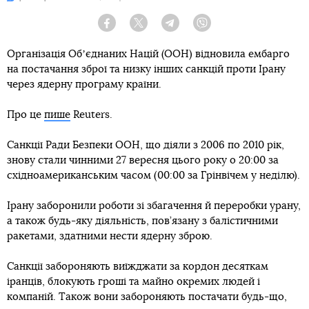
Facebook
Twitter
Telegram
Viber
Організація Обʼєднаних Націй (ООН) відновила ембарго
на постачання зброї та низку інших санкцій проти Ірану
через ядерну програму країни.
Про це
пише
Reuters.
Санкції Ради Безпеки ООН, що діяли з 2006 по 2010 рік,
знову стали чинними 27 вересня цього року о 20:00 за
східноамериканським часом (00:00 за Грінвічем у неділю).
Ірану заборонили роботи зі збагачення й переробки урану,
а також будь-яку діяльність, пов’язану з балістичними
ракетами, здатними нести ядерну зброю.
Санкції забороняють виїжджати за кордон десяткам
іранців, блокують гроші та майно окремих людей і
компаній. Також вони забороняють постачати будь-що,