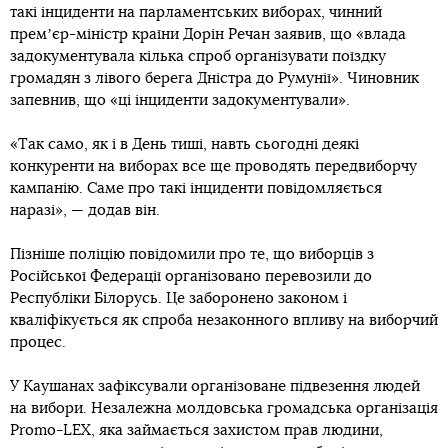
такі інциденти на парламентських виборах, чинний
премʼєр-міністр країни Дорін Речан заявив, що «влада
задокументувала кілька спроб організувати поїздку
громадян з лівого берега Дністра до Румунії». Чиновник
запевнив, що «ці інциденти задокументували».
«Так само, як і в День тиші, навть сьогодні деякі
конкуренти на виборах все ще проводять передвиборчу
кампанію. Саме про такі інциденти повідомляється
наразі», — додав він.
Пізніше поліцію повідомили про те, що виборців з
Російської Федерації організовано перевозили до
Республіки Білорусь. Це заборонено законом і
кваліфікується як спроба незаконного впливу на виборчий
процес.
У Каушанах зафіксували організоване підвезення людей
на вибори. Незалежна молдовська громадська організація
Promo-LEX, яка займається захистом прав людини,