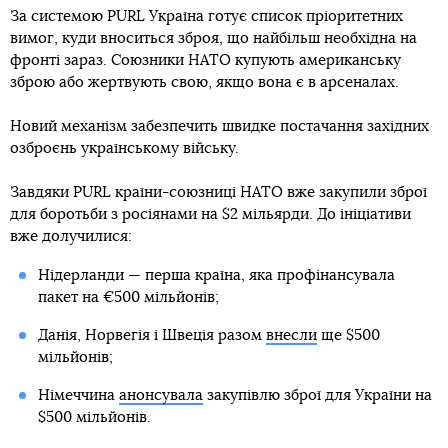
За системою PURL Україна готує список пріоритетних
вимог, куди вноситься зброя, що найбільш необхідна на
фронті зараз. Союзники НАТО купують американську
зброю або жертвують свою, якщо вона є в арсеналах.
Новий механізм забезпечить швидке постачання західних
озброєнь українському війську.
Завдяки PURL країни-союзниці НАТО вже закупили зброї
для боротьби з росіянами на $2 мільярди. До ініціативи
вже долучилися:
Нідерланди — перша країна, яка профінансувала
пакет на €500 мільйонів;
Данія, Норвегія і Швеція разом
внесли
ще $500
мільйонів;
Німеччина
анонсувала
закупівлю зброї для України на
$500 мільйонів.