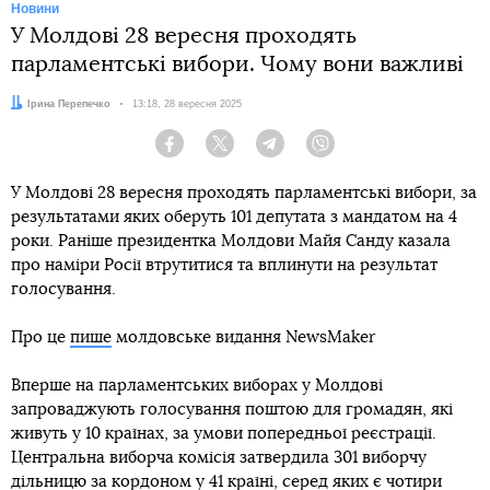
Новини
У Молдові 28 вересня проходять
парламентські вибори. Чому вони важливі
Автор:
Ірина Перепечко
Дата:
13:18, 28 вересня 2025
Facebook
Twitter
Telegram
Viber
У Молдові 28 вересня проходять парламентські вибори, за
результатами яких оберуть 101 депутата з мандатом на 4
роки. Раніше президентка Молдови Майя Санду казала
про наміри Росії втрутитися та вплинути на результат
голосування.
Про це
пише
молдовське видання NewsMaker
Вперше на парламентських виборах у Молдові
запроваджують голосування поштою для громадян, які
живуть у 10 країнах, за умови попередньої реєстрації.
Центральна виборча комісія затвердила 301 виборчу
дільницю за кордоном у 41 країні, серед яких є чотири