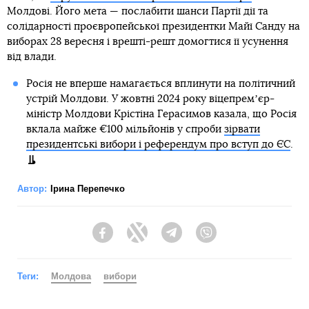
Молдові. Його мета — послабити шанси Партії дії та
солідарності проєвропейської президентки Майї Санду на
виборах 28 вересня і врешті-решт домогтися її усунення
від влади.
Росія не вперше намагається вплинути на політичний
устрій Молдови. У жовтні 2024 року віцепремʼєр-
міністр Молдови Крістіна Герасимов казала, що Росія
вклала майже €100 мільйонів у спроби
зірвати
президентські вибори і референдум про вступ до ЄС
.
Автор:
Ірина Перепечко
Facebook
Twitter
Telegram
Viber
Теги:
Молдова
вибори