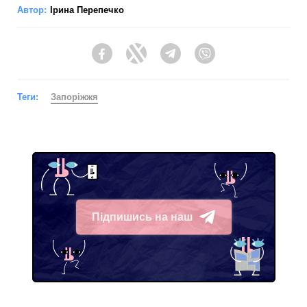
Автор:
Ірина Перепечко
Facebook
Twitter
Telegram
Viber
Теги:
Запоріжжя
Підпишись на наш
Telegram