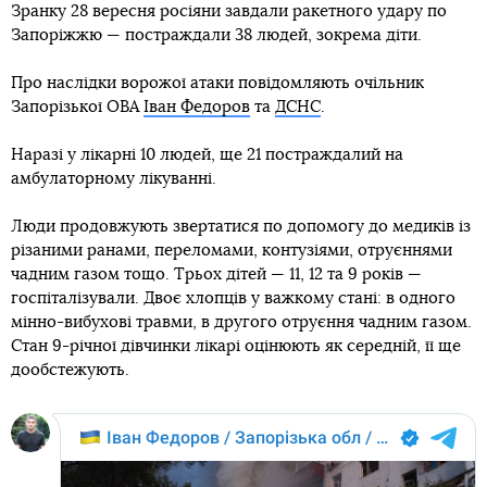
Зранку 28 вересня росіяни завдали ракетного удару по
Запоріжжю — постраждали 38 людей, зокрема діти.
Про наслідки ворожої атаки повідомляють очільник
Запорізької ОВА
Іван Федоров
та
ДСНС
.
Наразі у лікарні 10 людей, ще 21 постраждалий на
амбулаторному лікуванні.
Люди продовжують звертатися по допомогу до медиків із
різаними ранами, переломами, контузіями, отруєннями
чадним газом тощо. Трьох дітей — 11, 12 та 9 років —
госпіталізували. Двоє хлопців у важкому стані: в одного
мінно-вибухові травми, в другого отруєння чадним газом.
Стан 9-річної дівчинки лікарі оцінюють як середній, її ще
дообстежують.