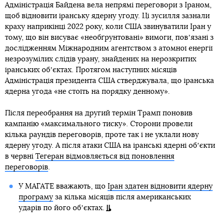
Адміністрація Байдена вела непрямі переговори з Іраном,
щоб відновити іранську ядерну угоду. Ці зусилля зазнали
краху наприкінці 2022 року, коли США звинуватили Іран у
тому, що він висуває «необґрунтовані» вимоги, повʼязані з
дослідженням Міжнародним агентством з атомної енергії
незрозумілих слідів урану, знайдених на нерозкритих
іранських обʼєктах. Протягом наступних місяців
Адміністрація президента США стверджувала, що іранська
ядерна угода «не стоїть на порядку денному».
Після переобрання на другий термін Трамп поновив
кампанію «максимального тиску». Сторони провели
кілька раундів переговорів, проте так і не уклали нову
ядерну угоду. А після атаки США на іранські ядерні обʼєкти
в червні
Тегеран відмовляється від поновлення
переговорів
.
У МАГАТЕ вважають, що
Іран здатен відновити ядерну
програму
за кілька місяців після американських
ударів по його обʼєктах.