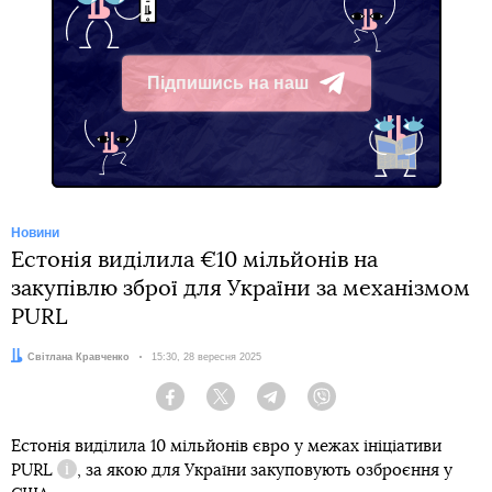
Підпишись на наш
Telegram
Новини
Естонія виділила €10 мільйонів на
закупівлю зброї для України за механізмом
PURL
Автор:
Світлана Кравченко
Дата:
15:30, 28 вересня 2025
Facebook
Twitter
Telegram
Viber
Естонія виділила 10 мільйонів євро у межах ініціативи
PURL
, за якою для України закуповують озброєння у
Довідка