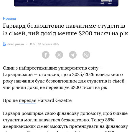
Новини
Гарвард безкоштовно навчатиме студентів
із сімей, чий дохід менше $200 тисяч на рік
Автор:
Ліза Бровко
Дата:
11:53, 18 березня 2025
Facebook
Twitter
Telegram
Viber
Один з найпрестижніших університетів світу —
Гарвардський — оголосив, що з 2025/2026 навчального
року навчання буде безкоштовним для студентів із сімей,
чий річний дохід не перевищує $200 тисяч на рік.
Про це
передає
Harvard Gazette.
Гарвард розширює свою фінансову допомогу, щоб більше
студентів могли навчатися безкоштовно. Тепер 86%
американських сімей зможуть претендувати на фінансову