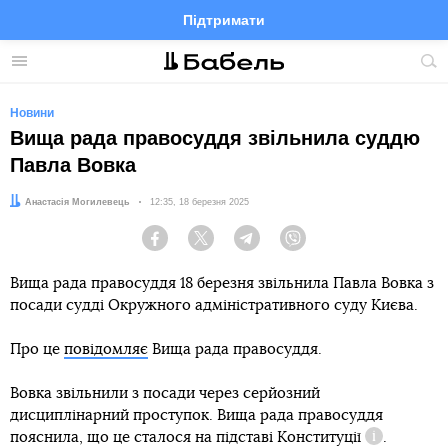
Підтримати
Facebook
Telegram
Twitter
Instagram
Меню
По
по
сай
Новини
Вища рада правосуддя звільнила суддю
Павла Вовка
Автор:
Анастасія Могилевець
Дата:
12:35, 18 березня 2025
Facebook
Twitter
Telegram
Viber
Вища рада правосуддя 18 березня звільнила Павла Вовка з
посади судді Окружного адміністративного суду Києва.
Про це
повідомляє
Вища рада правосуддя.
Вовка звільнили з посади через серйозний
дисциплінарний проступок. Вища рада правосуддя
пояснила, що це сталося
на підставі Конституції
.
Довідка