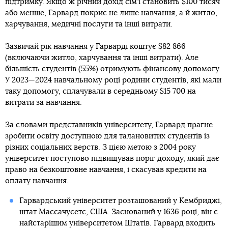
підтримку. Якщо ж річний дохід сім’ї становить $100 тисяч
або менше, Гарвард покриє не лише навчання, а й житло,
харчування, медичні послуги та інші витрати.
Зазвичай рік навчання у Гарварді коштує $82 866
(включаючи житло, харчування та інші витрати). Але
більшість студентів (55%) отримують фінансову допомогу.
У 2023—2024 навчальному році родини студентів, які мали
таку допомогу, сплачували в середньому $15 700 на
витрати за навчання.
За словами представників університету, Гарвард прагне
зробити освіту доступною для талановитих студентів із
різних соціальних верств. З цією метою з 2004 року
університет поступово підвищував поріг доходу, який дає
право на безкоштовне навчання, і скасував кредити на
оплату навчання.
Гарвардський університет розташований у Кембриджі,
штат Массачусетс, США. Заснований у 1636 році, він є
найстарішим університетом Штатів. Гарвард входить