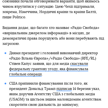
союзники почали обговорювати варіанти, щоб якимось
чином втрутитися у ситуацію. Ідею Чехії підтримали,
зокрема, Німеччина, Нордичні країни та країни Балтії,
пише Politico.
Видання додає, що багато хто називає «Радіо Свобода»
«вирішальним джерелом інформації» в місцях, де
демократичні права порушують або вони перебувають під
загрозою.
Днями президент і головний виконавчий директор
«Радіо Вільна Європа»/«Радіо Свобода» (RFE/RL)
Стівен Капус заявив, що для медіа
скасували
федеральну грантову угоду, яка фінансувала
глобальні операції
.
США припинили фінансування після того, як
президент Дональд Трамп
підписав
14 березня указ,
яким доручив Агентству США з глобальних медіа
(USAGM) та шістьом іншим маловідомим агентствам
скоротити свою діяльність до мінімуму,