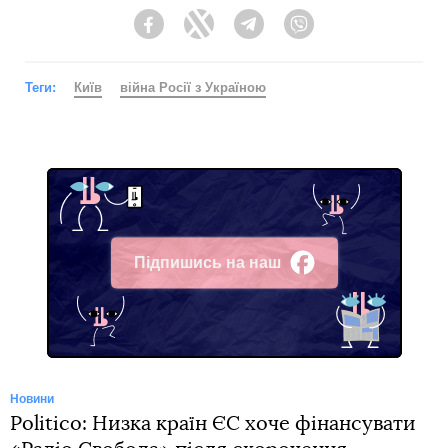
Facebook
Twitter
Telegram
Viber
Теги:
Київ
війна Росії з Україною
Підпишись на наш
Facebook
Новини
Politico: Низка країн ЄС хоче фінансувати