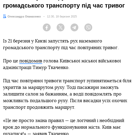
громадського транспорту під час тривог
Автор:
Олександра Опанасенко
Дата:
12:30, 18 березня 2025
Facebook
Twitter
Telegram
Viber
Із 21 березня у Києві запустять рух наземного
громадського транспорту під час повітряних тривог.
Про це
повідомив
голова Київської міської військової
адміністрації Тимур Ткаченко.
Під час повітряної тривоги транспорт зупинятиметься біля
укриттів за маршрутом руху. Тоді пасажири зможуть
залишити салон за бажанням, а водії повідомлять про
можливість подальшого руху. Після висадки усіх охочих
транспорт продовжить маршрут.
«Це не просто зміна правил — це логічний і необхідний
крок до нормального функціонування міста. Київ має
рухатися!» — заявив Ткаченко.