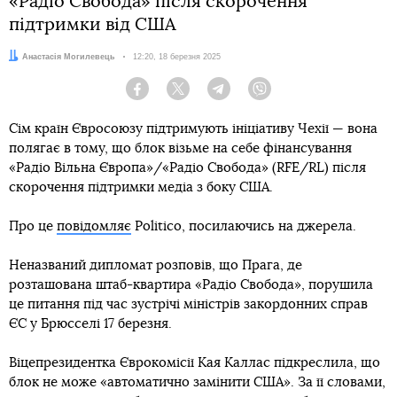
«Радіо Свобода» після скорочення
підтримки від США
Автор:
Анастасія Могилевець
Дата:
12:20, 18 березня 2025
Facebook
Twitter
Telegram
Viber
Сім країн Євросоюзу підтримують ініціативу Чехії — вона
полягає в тому, що блок візьме на себе фінансування
«Радіо Вільна Європа»/«Радіо Свобода» (RFE/RL) після
скорочення підтримки медіа з боку США.
Про це
повідомляє
Politico, посилаючись на джерела.
Неназваний дипломат розповів, що Прага, де
розташована штаб-квартира «Радіо Свобода», порушила
це питання під час зустрічі міністрів закордонних справ
ЄС у Брюсселі 17 березня.
Віцепрезидентка Єврокомісії Кая Каллас підкреслила, що
блок не може «автоматично замінити США». За її словами,