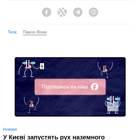
Facebook
Twitter
Telegram
Viber
Теги:
Павло Вовк
Підпишись на наш
Facebook
Новини
У Києві запустять рух наземного