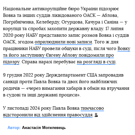
Національне антикорупційне бюро України підозрює
Вовка та інших суддів ліквідованого ОАСК — Аблова,
Погрібніченка, Келеберду, Огурцова, Качура і Саніна — у
корупції та спробах захопити державну владу. 17 липня
2020 року НАБУ представило запис розмов Вовка і суддів
ОАСК, згодом
оприлюднили нові записи
. Того ж дня
працівники НАБУ провели обшуки в суді, після чого
Вовку
та його заступнику Євгену Аблову повідомили про
підозру
. Справа наразі перебуває
на розгляді в суді
.
9 грудня 2022 року Держдепартамент США запровадив
санкції проти Павла Вовка та двох його найближчих
родичів — «через вимагання хабарів в обмін на втручання
в судові та інші державні процеси».
У листопаді 2024 року Павла Вовка
тимчасово
відсторонили від здійснення правосуддя
.
Автор:
Анастасія Могилевець