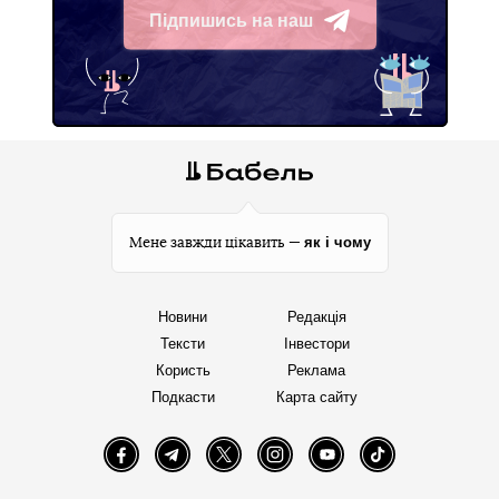
Підпишись на наш
Telegram
як і чому
Мене завжди цікавить —
Новини
Редакція
Тексти
Інвестори
Користь
Реклама
Подкасти
Карта сайту
Facebook
Telegram
Twitter
Instagram
YouTube
TikTok