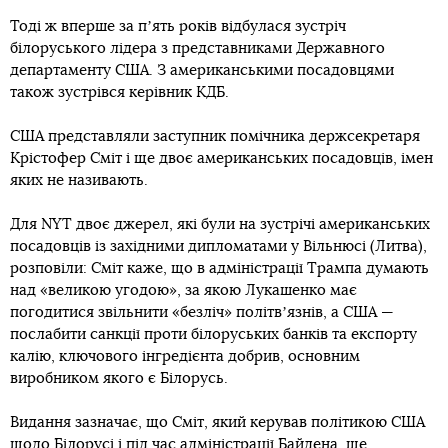
Тоді ж вперше за пʼять років відбулася зустріч
білоруського лідера з представниками Державного
департаменту США. З американськими посадовцями
також зустрівся керівник КДБ.
США представляли заступник помічника держсекретаря
Крістофер Сміт і ще двоє американських посадовців, імен
яких не називають.
Для NYT двоє джерел, які були на зустрічі американських
посадовців із західними дипломатами у Вільнюсі (Литва),
розповіли: Сміт каже, що в адміністрації Трампа думають
над «великою угодою», за якою Лукашенко має
погодитися звільнити «безліч» політвʼязнів, а США —
послабити санкції проти білоруських банків та експорту
калію, ключового інгредієнта добрив, основним
виробником якого є Білорусь.
Видання зазначає, що Сміт, який керував політикою США
щодо Білорусі і під час адміністрації Байдена, ще