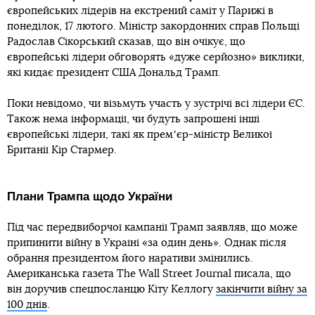
європейських лідерів на екстрений саміт у Парижі в
понеділок, 17 лютого. Міністр закордонних справ Польщі
Радослав Сікорський сказав, що він очікує, що
європейські лідери обговорять «дуже серйозно» виклики,
які кидає президент США Дональд Трамп.
Поки невідомо, чи візьмуть участь у зустрічі всі лідери ЄС.
Також нема інформації, чи будуть запрошені інші
європейські лідери, такі як премʼєр-міністр Великої
Британії Кір Стармер.
Плани Трампа щодо України
Під час передвиборчої кампанії Трамп заявляв, що може
припинити війну в Україні «за один день». Однак після
обрання президентом його наративи змінились.
Американська газета The Wall Street Journal писала, що
він доручив спецпосланцю Кіту Келлогу
закінчити війну за
100 днів
.