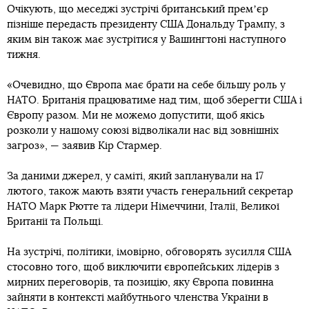
Очікують, що меседжі зустрічі британський премʼєр
пізніше передасть президенту США Дональду Трампу, з
яким він також має зустрітися у Вашингтоні наступного
тижня.
«Очевидно, що Європа має брати на себе більшу роль у
НАТО. Британія працюватиме над тим, щоб зберегти США і
Європу разом. Ми не можемо допустити, щоб якісь
розколи у нашому союзі відволікали нас від зовнішніх
загроз», — заявив Кір Стармер.
За даними джерел, у саміті, який запланували на 17
лютого, також мають взяти участь генеральний секретар
НАТО Марк Рютте та лідери Німеччини, Італії, Великої
Британії та Польщі.
На зустрічі, політики, імовірно, обговорять зусилля США
стосовно того, щоб виключити європейських лідерів з
мирних переговорів, та позицію, яку Європа повинна
зайняти в контексті майбутнього членства України в