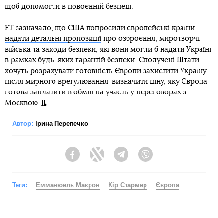
щоб допомогти в повоєнній безпеці.
FT зазначало, що США попросили європейські країни
надати детальні пропозиції
про озброєння, миротворчі
війська та заходи безпеки, які вони могли б надати Україні
в рамках будь-яких гарантій безпеки. Сполучені Штати
хочуть розрахувати готовність Європи захистити Україну
після мирного врегулювання, визначити ціну, яку Європа
готова заплатити в обмін на участь у переговорах з
Москвою.
Автор:
Ірина Перепечко
Facebook
Twitter
Telegram
Viber
Теги:
Емманюель Макрон
Кір Стармер
Європа