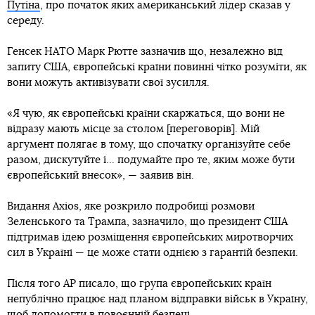
Путіна
, про початок яких американський лідер сказав у
середу.
Генсек НАТО Марк Рютте зазначив що, незалежно від
запиту США, європейські країни повинні чітко розуміти, як
вони можуть активізувати свої зусилля.
«Я чую, як європейські країни скаржаться, що вони не
відразу мають місце за столом [переговорів]. Мій
аргумент полягає в тому, що спочатку організуйте себе
разом, дискутуйте і... подумайте про те, яким може бути
європейський внесок», — заявив він.
Видання Axios, яке розкрило подробиці розмови
Зеленського та Трампа, зазначило, що президент США
підтримав ідею розміщення європейських миротворчих
сил в Україні — це може стати однією з гарантій безпеки.
Після того AP писало, що група європейських країн
непублічно працює над планом відправки військ в Україну,
щоб допомогти в повоєнній безпеці.