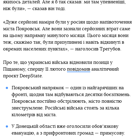
якихось деталей. Але я б так сказав: ми там упевненіші,
ніж були», — сказав він тоді.
«Дуже серйозні наміри були у росіян щодо напівоточення
міста Покровськ. Але вони зазнали серйозних втрат саме
на цьому напрямку минулого місяця. Цього місяця вони
теж, скажімо так, були призупинені і навіть відкинуті в
окремих населених пунктах», — наголосив Трегубов.
Про те, що українські війська відновили позиції у
Піщаному, спершу 11 лютого
повідомив
аналітичний
проєкт DeepState.
Покровський напрямок — один із найгарячіших на
фронті, щодня там відбуваються десятки боєзіткнень.
Покровськ постійно обстрілюють, місто повністю
знеструмлене. Російські війська стоять за кілька
кілометрів від міста.
У Донецькій області вже оголосили обовʼязкову
евакуацію, а з прифронтових громад — примусову.