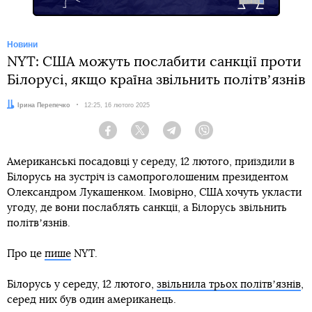
Новини
NYT: США можуть послабити санкції проти
Білорусі, якщо країна звільнить політвʼязнів
Автор:
Ірина Перепечко
Дата:
12:25, 16 лютого 2025
Facebook
Twitter
Telegram
Viber
Американські посадовці у середу, 12 лютого, приїздили в
Білорусь на зустріч із самопроголошеним президентом
Олександром Лукашенком. Імовірно, США хочуть укласти
угоду, де вони послаблять санкції, а Білорусь звільнить
політвʼязнів.
Про це
пише
NYT.
Білорусь у середу, 12 лютого,
звільнила трьох політвʼязнів
,
серед них був один американець.