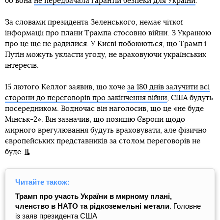
бо вона
не передбачала гарантій безпеки для України
.
За словами президента Зеленського, немає чіткої
інформації про плани Трампа стосовно війни. З Україною
про це ще не радилися. У Києві побоюються, що Трамп і
Путін можуть укласти угоду, не враховуючи українських
інтересів.
15 лютого Келлог заявив, що хоче
за 180 днів залучити всі
сторони до переговорів про закінчення війни
, США будуть
посередником. Водночас він наголосив, що це «не буде
Мінськ-2». Він зазначив, що позицію Європи щодо
мирного врегулювання будуть враховувати, але фізично
європейських представників за столом переговорів не
буде.
Читайте також:
Трамп про участь України в мирному плані,
членство в НАТО та рідкоземельні метали
. Головне
із заяв президента США