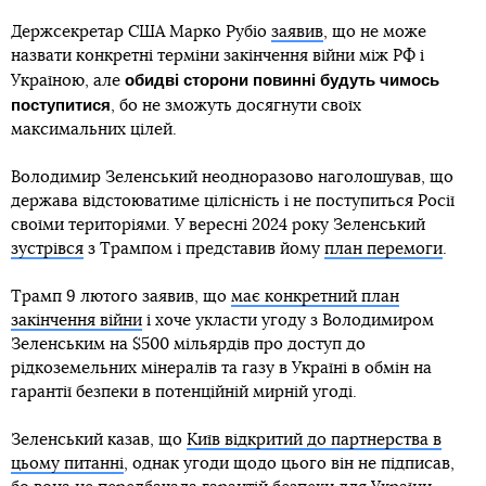
Держсекретар США Марко Рубіо
заявив
, що не може
назвати конкретні терміни закінчення війни між РФ і
обидві сторони повинні будуть чимось
Україною, але
поступитися
, бо не зможуть досягнути своїх
максимальних цілей.
Володимир Зеленський неодноразово наголошував, що
держава відстоюватиме цілісність і не поступиться Росії
своїми територіями. У вересні 2024 року Зеленський
зустрівся
з Трампом і представив йому
план перемоги
.
Трамп 9 лютого заявив, що
має конкретний план
закінчення війни
і хоче укласти угоду з Володимиром
Зеленським на $500 мільярдів про доступ до
рідкоземельних мінералів та газу в Україні в обмін на
гарантії безпеки в потенційній мирній угоді.
Зеленський казав, що
Київ відкритий до партнерства в
цьому питанні
, однак угоди щодо цього він не підписав,