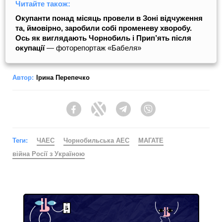
Читайте також:
Окупанти понад місяць провели в Зоні відчуження
та, ймовірно, заробили собі променеву хворобу.
Ось як виглядають Чорнобиль і Прип’ять після
окупації
— фоторепортаж «Бабеля»
Автор:
Ірина Перепечко
Facebook
Twitter
Telegram
Viber
Теги:
ЧАЕС
Чорнобильська АЕС
МАГАТЕ
війна Росії з Україною