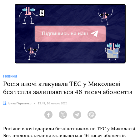
Підпишись на наш
Telegram
Новини
Росія вночі атакувала ТЕС у Миколаєві —
без тепла залишаються 46 тисяч абонентів
Автор:
Ірина Перепечко
Дата:
13:49, 16 лютого 2025
Facebook
Twitter
Telegram
Viber
Росіяни вночі вдарили безпілотником по ТЕС у Миколаєві.
Без теплопостачання залишаються 46 тисяч абонентів.