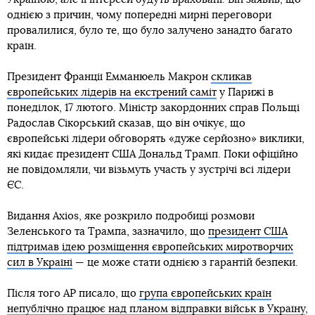
однією з причин, чому попередні мирні переговори
провалилися, було те, що було залучено занадто багато
країн.
Президент Франції Емманюель Макрон
скликав
європейських лідерів на екстрений саміт
у Парижі в
понеділок, 17 лютого. Міністр закордонних справ Польщі
Радослав Сікорський сказав, що він очікує, що
європейські лідери обговорять «дуже серйозно» виклики,
які кидає президент США Дональд Трамп. Поки офіційно
не повідомляли, чи візьмуть участь у зустрічі всі лідери
ЄС.
Видання Axios, яке розкрило подробиці розмови
Зеленського та Трампа, зазначило, що
президент США
підтримав ідею розміщення європейських миротворчих
сил в Україні
— це може стати однією з гарантій безпеки.
Після того AP писало, що
група європейських країн
непублічно працює над планом відправки військ в Україну
,