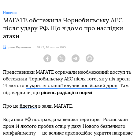
Новини
МАГАТЕ обстежила Чорнобильську АЕС
після удару РФ. Що відомо про наслідки
атаки
Автор:
Ірина Перепечко
Дата:
09:42, 16 лютого 2025
Facebook
Twitter
Telegram
Viber
Представники МАГАТЕ отримали необмежений доступ та
обстежили Чорнобильську АЕС після того, як у ніч проти
14 лютого
в укриття станції влучив російський дрон
. Там
рівень радіації в нормі
підтвердили, що
.
Про це
йдеться
в заяві МАГАТЕ.
Від атаки РФ постраждала велика територія. Російський
дрон 14 лютого пробив отвір у даху Нового безпечного
конфайнменту — це велике аркоподібне укриття накриває