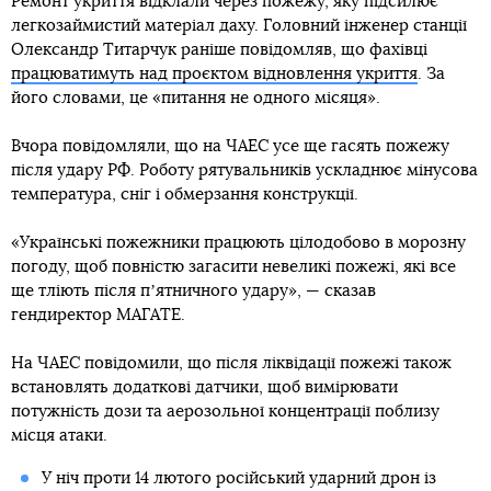
Ремонт укриття відклали через пожежу, яку підсилює
легкозаймистий матеріал даху. Головний інженер станції
Олександр Титарчук раніше повідомляв, що фахівці
працюватимуть над проєктом відновлення укриття
. За
його словами, це «питання не одного місяця».
Вчора повідомляли, що на ЧАЕС усе ще гасять пожежу
після удару РФ. Роботу рятувальників ускладнює мінусова
температура, сніг і обмерзання конструкції.
«Українські пожежники працюють цілодобово в морозну
погоду, щоб повністю загасити невеликі пожежі, які все
ще тліють після пʼятничного удару», — сказав
гендиректор МАГАТЕ.
На ЧАЕС повідомили, що після ліквідації пожежі також
встановлять додаткові датчики, щоб вимірювати
потужність дози та аерозольної концентрації поблизу
місця атаки.
У ніч проти 14 лютого російський ударний дрон із