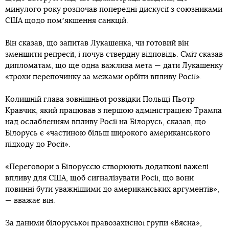
минулого року розпочав попередні дискусії з союзниками
США щодо помʼякшення санкцій.
Він сказав, що запитав Лукашенка, чи готовий він
зменшити репресії, і почув ствердну відповідь. Сміт сказав
дипломатам, що ще одна важлива мета — дати Лукашенку
«трохи перепочинку за межами орбіти впливу Росії».
Колишній глава зовнішньої розвідки Польщі Пьотр
Кравчик, який працював з першою адміністрацією Трампа
над ослабленням впливу Росії на Білорусь, сказав, що
Білорусь є «частиною більш широкого американського
підходу до Росії».
«Переговори з Білоруссю створюють додаткові важелі
впливу для США, щоб сигналізувати Росії, що вони
повинні бути уважнішими до американських аргументів»,
— вважає він.
За даними білоруської правозахисної групи «Вясна»,