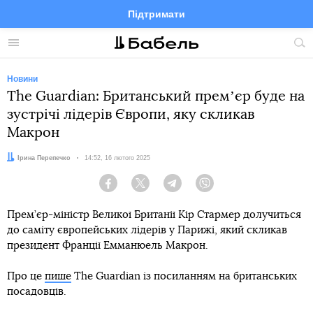
Підтримати
Facebook
Telegram
Twitter
Instagram
Меню
По
по
сай
Новини
The Guardian: Британський премʼєр буде на
зустрічі лідерів Європи, яку скликав
Макрон
Автор:
Ірина Перепечко
Дата:
14:52, 16 лютого 2025
Facebook
Twitter
Telegram
Viber
Прем’єр-міністр Великої Британії Кір Стармер долучиться
до саміту європейських лідерів у Парижі, який скликав
президент Франції Емманюель Макрон.
Про це
пише
The Guardian із посиланням на британських
посадовців.