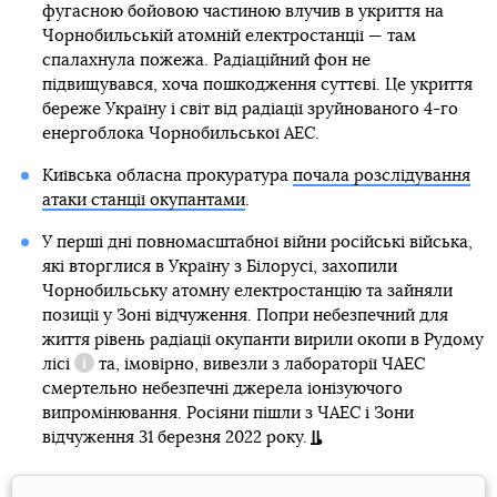
фугасною бойовою частиною влучив в укриття на
Чорнобильській атомній електростанції — там
спалахнула пожежа. Радіаційний фон не
підвищувався, хоча пошкодження суттєві. Це укриття
береже Україну і світ від радіації зруйнованого 4-го
енергоблока Чорнобильської АЕС.
Київська обласна прокуратура
почала розслідування
атаки станції окупантами
.
У перші дні повномасштабної війни російські війська,
які вторглися в Україну з Білорусі, захопили
Чорнобильську атомну електростанцію та зайняли
позиції у Зоні відчуження. Попри небезпечний для
життя рівень радіації окупанти вирили окопи в
Рудому
лісі
та, імовірно, вивезли з лабораторії ЧАЕС
Довідка
смертельно небезпечні джерела ​​іонізуючого
випромінювання. Росіяни пішли з ЧАЕС і Зони
відчуження 31 березня 2022 року.