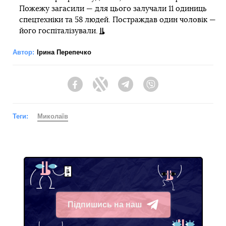
Пожежу загасили — для цього залучали 11 одиниць
спецтехніки та 58 людей. Постраждав один чоловік —
його госпіталізували.
Автор:
Ірина Перепечко
Facebook
Twitter
Telegram
Viber
Теги:
Миколаїв
Підпишись на наш
Telegram