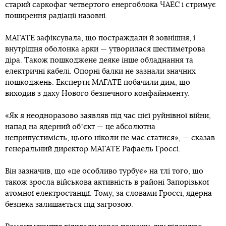
старий саркофаг четвертого енергоблока ЧАЕС і стримує
поширення радіації назовні.
МАГАТЕ зафіксувала, що постраждали й зовнішня, і
внутрішня оболонка арки — утворилася шестиметрова
діра. Також пошкоджене деяке інше обладнання та
електричні кабелі. Опорні балки не зазнали значних
пошкоджень. Експерти МАГАТЕ побачили дим, що
виходив з даху Нового безпечного конфайнменту.
«Як я неодноразово заявляв під час цієї руйнівної війни,
напад на ядерний обʼєкт — це абсолютна
неприпустимість, цього ніколи не має статися», — сказав
генеральний директор МАГАТЕ Рафаель Гроссі.
Він зазначив, що «це особливо турбує» на тлі того, що
також зросла військова активність в районі Запорізької
атомної електростанції. Тому, за словами Гроссі, ядерна
безпека залишається під загрозою.