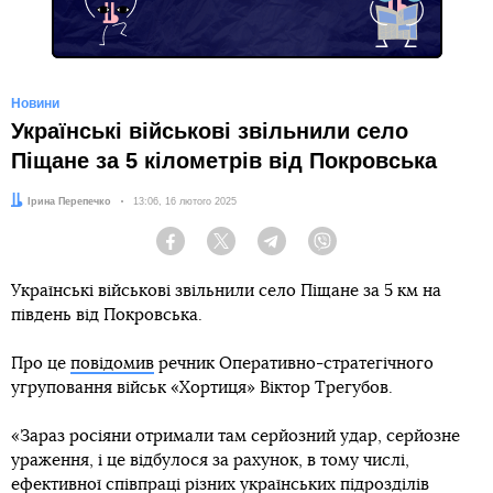
Новини
Українські військові звільнили село
Піщане за 5 кілометрів від Покровська
Автор:
Ірина Перепечко
Дата:
13:06, 16 лютого 2025
Facebook
Twitter
Telegram
Viber
Українські військові звільнили село Піщане за 5 км на
південь від Покровська.
Про це
повідомив
речник Оперативно-стратегічного
угруповання військ «Хортиця» Віктор Трегубов.
«Зараз росіяни отримали там серйозний удар, серйозне
ураження, і це відбулося за рахунок, в тому числі,
ефективної співпраці різних українських підрозділів