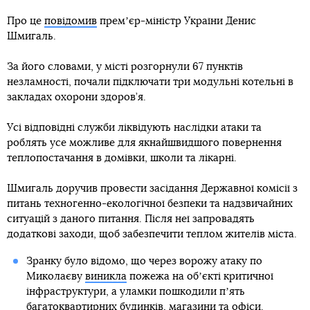
Про це
повідомив
премʼєр-міністр України Денис
Шмигаль.
За його словами, у місті розгорнули 67 пунктів
незламності, почали підключати три модульні котельні в
закладах охорони здоров’я.
Усі відповідні служби ліквідують наслідки атаки та
роблять усе можливе для якнайшвидшого повернення
теплопостачання в домівки, школи та лікарні.
Шмигаль доручив провести засідання Державної комісії з
питань техногенно-екологічної безпеки та надзвичайних
ситуацій з даного питання. Після неї запровадять
додаткові заходи, щоб забезпечити теплом жителів міста.
Зранку було відомо, що через ворожу атаку по
Миколаєву
виникла
пожежа на обʼєкті критичної
інфраструктури, а уламки пошкодили пʼять
багатоквартирних будинків, магазини та офіси.