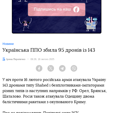
Підпишись на наш
Facebook
Новини
Українська ППО збила 95 дронів із 143
Автор:
Ірина Перепечко
Дата:
09:29, 16 лютого 2025
Facebook
Twitter
Telegram
Viber
У ніч проти 16 лютого російська армія атакувала Україну
143 дронами типу Shahed і безпілотниками-імітаторами
різних типів із наступних напрямків у РФ: Орел, Брянськ,
Шаталово. Росія також атакувала Одещину двома
балістичними ракетами з окупованого Криму.