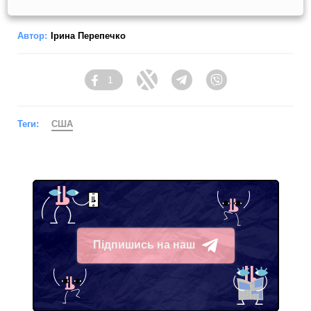
Автор:
Ірина Перепечко
1
Facebook
Twitter
Telegram
Viber
Теги:
США
Підпишись на наш
Telegram