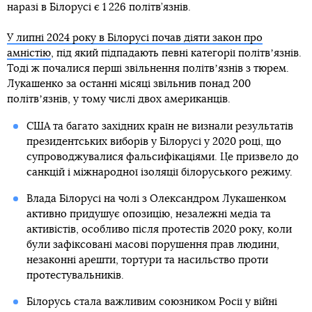
наразі в Білорусі є 1 226 політв’язнів.
У липні 2024 року в Білорусі почав діяти закон про
амністію
, під який підпадають певні категорії політвʼязнів.
Тоді ж почалися перші звільнення політвʼязнів з тюрем.
Лукашенко за останні місяці звільнив понад 200
політвʼязнів, у тому числі двох американців.
США та багато західних країн не визнали результатів
президентських виборів у Білорусі у 2020 році, що
супроводжувалися фальсифікаціями. Це призвело до
санкцій і міжнародної ізоляції білоруського режиму.
Влада Білорусі на чолі з Олександром Лукашенком
активно придушує опозицію, незалежні медіа та
активістів, особливо після протестів 2020 року, коли
були зафіксовані масові порушення прав людини,
незаконні арешти, тортури та насильство проти
протестувальників.
Білорусь стала важливим союзником Росії у війні