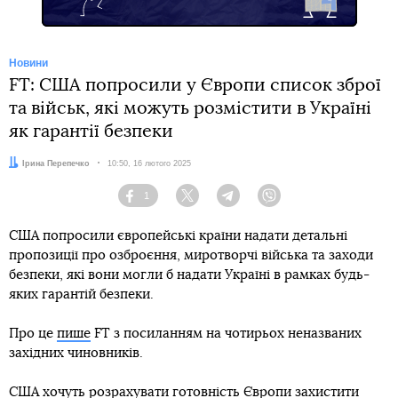
Новини
FT: США попросили у Європи список зброї
та військ, які можуть розмістити в Україні
як гарантії безпеки
Автор:
Ірина Перепечко
Дата:
10:50, 16 лютого 2025
1
Facebook
Twitter
Telegram
Viber
США попросили європейські країни надати детальні
пропозиції про озброєння, миротворчі війська та заходи
безпеки, які вони могли б надати Україні в рамках будь-
яких гарантій безпеки.
Про це
пише
FT з посиланням на чотирьох неназваних
західних чиновників.
США хочуть розрахувати готовність Європи захистити