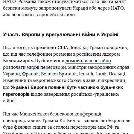
НАТО. Розмова також стосуватиметься того, які гарантії
безпеки можуть запропонувати Україні або через НАТО,
або через якісь європейські сили.
Участь Європи у врегулюванні війни в Україні
Після того, як президент США Дональд Трамп повідомив,
що під час телефонної розмови з російським лідером
Володимиром Путіним вони
домовилися негайно
розпочати мирні переговори
, міністри закордонних справ
України, Франції, Великої Британії, Іспанії, Італії, Польщі,
Німеччини та Європейського Союзу в заяві підкреслили,
Україна і Європа повинні бути частиною будь-яких
що
переговорів
щодо завершення російсько-української
війни.
Під час Мюнхенської безпекової конференції
спецпредставник Трампа Кіт Келлог заявив, що Європа не
буде фізично сидіти за столом переговорів між РФ та
Україною, але її інтереси будуть враховані. Він заявив, що