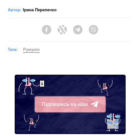
Автор:
Ірина Перепечко
Facebook
Twitter
Telegram
Viber
Теги:
Румунія
Підпишись на наш
Telegram