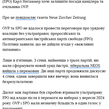
(SPÖ) Карл Негаммер хоче залишити посади канцлера та
очільника ÖVP.
Про це
повідомляє
газета Neue Zürcher Zeitung.
ÖVP та SPÖ не вдалося провести переговори про урядову
коаліцію без ультраправої, проросійської та
антимігрантської Австрійської партії свободи (FPÖ).
Політики заявили, що не дійшли згоди у «важливих
питаннях».
Лише в п’ятницю, 3 січня, найменша з трьох партій, які
мали сформувати новий уряд Австрії,
ліберальна NEOS
вийшла з перемовин
. Дві інші партії продовжили дискусію
4 січня, однак завершили вже ввечері, вона виявилася
безрезультатною.
Діалог між партіями був спробою втримати ультраправу
FPÖ від влади після її перемоги на виборах у вересні 2024
року. ÖVP і SPÖ мали незначну більшість в один голос у
парламенті.