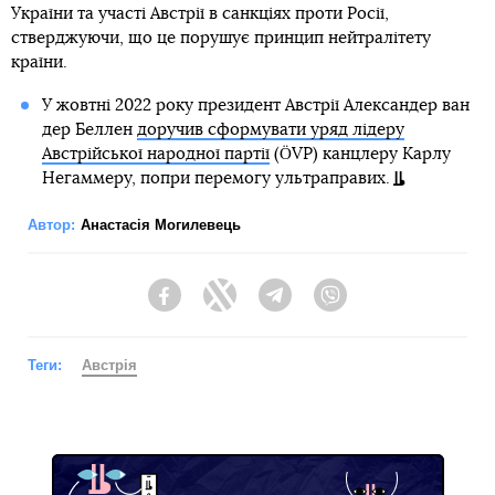
України та участі Австрії в санкціях проти Росії,
стверджуючи, що це порушує принцип нейтралітету
країни.
У жовтні 2022 року президент Австрії Александер ван
дер Беллен
доручив сформувати уряд лідеру
Австрійської народної партії
(ÖVP) канцлеру Карлу
Негаммеру, попри перемогу ультраправих.
Автор:
Анастасія Могилевець
Facebook
Twitter
Telegram
Viber
Теги:
Австрія