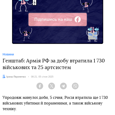
Підпишись на наш
Facebook
Новини
Генштаб: Армія РФ за добу втратила 1 730
військових та 25 артсистем
Автор:
Ірина Перепечко
Дата:
08:21, 05 січня 2025
Facebook
Twitter
Telegram
Viber
Упродовж минулої доби, 5 січня, Росія втратила ще 1 730
військових убитими й пораненими, а також військову
техніку.