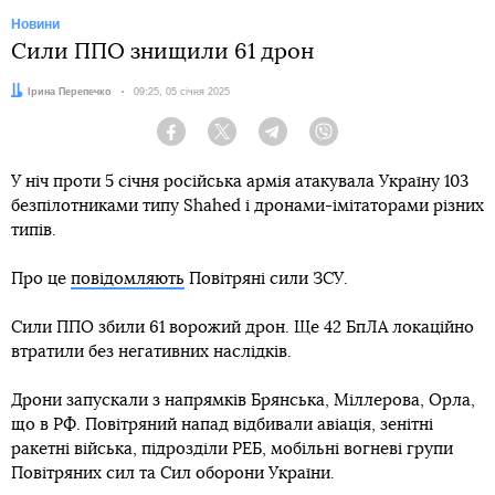
Новини
Сили ППО знищили 61 дрон
Автор:
Ірина Перепечко
Дата:
09:25, 05 січня 2025
Facebook
Twitter
Telegram
Viber
У ніч проти 5 січня російська армія атакувала Україну 103
безпілотниками типу Shahed і дронами-імітаторами різних
типів.
Про це
повідомляють
Повітряні сили ЗСУ.
Сили ППО збили 61 ворожий дрон. Ще 42 БпЛА локаційно
втратили без негативних наслідків.
Дрони запускали з напрямків Брянська, Міллерова, Орла,
що в РФ. Повітряний напад відбивали авіація, зенітні
ракетні війська, підрозділи РЕБ, мобільні вогневі групи
Повітряних сил та Сил оборони України.