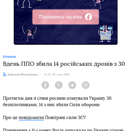
Підпишись на наш
Facebook
Новини
Вдень ППО збила 14 російських дронів з 30
Автор:
Анастасія Могилевець
Дата:
21:10, 04 січня 2025
Facebook
Twitter
Telegram
Viber
Протягом дня 4 січня росіяни атакували Україну 30
безпілотниками, 14 з них збили Сили оборони.
Про це
повідомили
Повітряні сили ЗСУ.
Починаючи з 11-ї ранку Росія запускала по Україні ударні