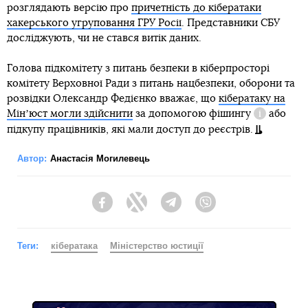
розглядають версію про
причетність до кібератаки
хакерського угруповання ГРУ Росії
. Представники СБУ
досліджують, чи не стався витік даних.
Голова підкомітету з питань безпеки в кіберпросторі
комітету Верховної Ради з питань нацбезпеки, оборони та
розвідки Олександр Федієнко вважає, що
кібератаку на
Мінʼюст могли здійснити
за допомогою
фішингу
або
Довідка
підкупу працівників, які мали доступ до реєстрів.
Автор:
Анастасія Могилевець
Facebook
Twitter
Telegram
Viber
Теги:
кібератака
Міністерство юстиції