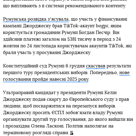
що випливають з її системи рекомендованого контенту.
Румунська розвідка зʼясувала
, що участь у фінансуванні
кампанії Джорджеску брав TikTok-акаунт bogpr, яким
користується громадянин Румунії Богдан Песчір. Він
здійснив платежі загалом на $381 тисячу в період з 24
жовтня по 24 листопада користувачам акаунтів TikTok, які
брали участь у просуванні Джорджеску.
Конституційний суд Румунії 6 грудня
скасував
результати
першого туру президентських виборів. Попередньо,
нове
голосування пройде навесні 2025 року
.
Ультраправий кандидат у президенти Румунії Келін
Джорджеску подав скаргу до Європейського суду з прав
людини, щоб поскаржитися на перезапуск виборів.
Джорджеску просить ЄСПЛ зобовʼязати владу Румунії
організувати другий тур голосування, до якого вийшли він
і прозахідна Олена Ласконі. Політик наполягає на
терміновому розгляді справи.