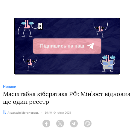
Підпишись на наш
Telegram
Новини
Масштабна кібератака РФ: Мін’юст відновив
ще один реєстр
Автор:
Анастасія Могилевець
Дата:
19:40, 04 січня 2025
Facebook
Twitter
Telegram
Viber