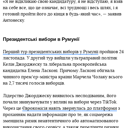
«Я не відкликаю свою кандидатуру, я не відступаю, я взяв
на себе все, що це означає, всі труднощі і весь шлях, і я
готовий пройти його до кінця в будь-який час», — заявив
Антонеску.
Президентські вибори в Румунії
Перший тур президентських виборів у Румунії
пройшов 24
листопада. У другий тур вийшли ультраправий політик
Келін Джорджеску та ліберальна проєвропейська
кандидатка Елена Ласконі. Причому Ласконі обігнала
чинного премʼєр-міністра країни Марчела Чолаку всього
на 2,7 тисячі голосів виборців.
Лідерство Джорджеску виявилось несподіваним, його
почали звинувачувати у впливі на вибори через TikTok.
Через це
Єврокомісія навіть звернулась до платформи
з
проханням надати інформацію про те, як соцмережа
зменшила ризик неавтентичного або автоматизованого
використання свого сервісу, а також перелічити ризики,