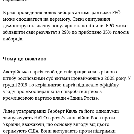
В разі проведення нових виборів антимігрантська FPÖ
може сподіватися на перемогу. Свіжі опитування
демонструють значну популярність політсили: FPÖ може
збільшити свій результат з 29% до приблизно 35% голосів
виборців.
Чому це важливо
Австрійська партія свободи співпрацювала з різного
штибу російськими субʼєктами щонайменше з 2008 року. У
грудні 2016-го керівництво партії підписало офіційну
угоду про «Кооперацію та співробітництво» з
кремлівською партією влади «Єдина Росія».
Лідер ультраправих Герберт Кікль та його однодумці
звинувачують НАТО в розвʼязанні війни Росії проти
України, вважаючи, що основну вигоду від цього
отримують США. Вони виступають проти підтримки