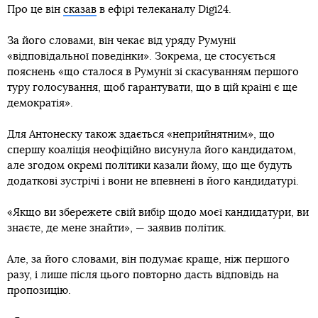
Про це він
сказав
в ефірі телеканалу Digi24.
За його словами, він чекає від уряду Румунії
«відповідальної поведінки». Зокрема, це стосується
пояснень «що сталося в Румунії зі скасуванням першого
туру голосування, щоб гарантувати, що в цій країні є ще
демократія».
Для Антонеску також здається «неприйнятним», що
спершу коаліція неофіційно висунула його кандидатом,
але згодом окремі політики казали йому, що ще будуть
додаткові зустрічі і вони не впевнені в його кандидатурі.
«Якщо ви збережете свій вибір щодо моєї кандидатури, ви
знаєте, де мене знайти», — заявив політик.
Але, за його словами, він подумає краще, ніж першого
разу, і лише після цього повторно дасть відповідь на
пропозицію.