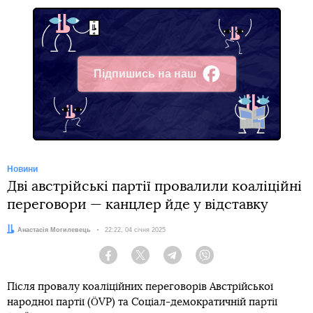
Підпишись на наш
Facebook
Новини
Дві австрійські партії провалили коаліційні
переговори — канцлер йде у відставку
Автор:
Анастасія Могилевець
Дата:
22:22, 04 січня 2025
Facebook
Twitter
Telegram
Viber
Після провалу коаліційних переговорів Австрійської
народної партії (ÖVP) та Соціал-демократичній партії