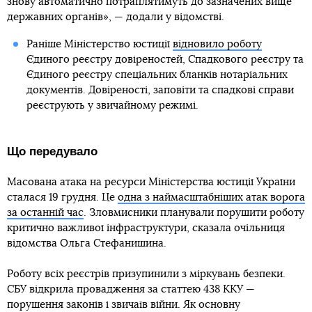
знову автоматично потраплятимуть до зазначених вище
державних органів», — додали у відомстві.
Раніше Міністерство юстиції
відновило роботу
Єдиного реєстру довіреностей, Спадкового реєстру та
Єдиного реєстру спеціальних бланків нотаріальних
документів. Довіреності, заповіти та спадкові справи
реєструють у звичайному режимі.
Що передувало
Масована атака на ресурси Міністерства юстиції України
сталася 19 грудня. Це
одна з наймасштабніших атак ворога
за останній час
. Зловмисники планували порушити роботу
критично важливої інфраструктури, сказала очільниця
відомства Ольга Стефанишина.
Роботу всіх реєстрів призупинили з міркувань безпеки.
СБУ відкрила провадження за статтею 438 ККУ —
порушення законів і звичаїв війни. Як основну