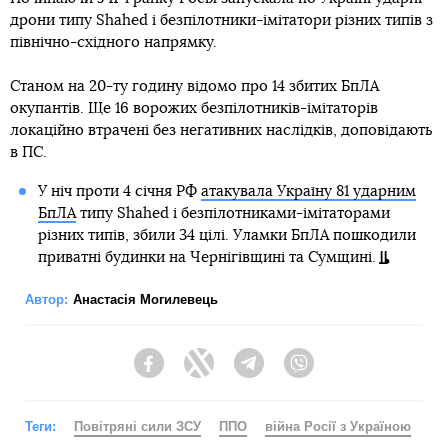
дрони типу Shahed і безпілотники-імітатори різних типів з
північно-східного напрямку.
Станом на 20-ту годину відомо про 14 збитих БпЛА
окупантів. Ще 16 ворожих безпілотників-імітаторів
локаційно втрачені без негативних наслідків, доповідають
в ПС.
У ніч проти 4 січня РФ
атакувала Україну 81 ударним
БпЛА
типу Shahed і безпілотниками-імітаторами
різних типів, збили 34 цілі. Уламки БпЛА пошкодили
приватні будинки на Чернігівщині та Сумщині.
Автор:
Анастасія Могилевець
Facebook
Twitter
Telegram
Viber
Теги:
Повітряні сили ЗСУ
ППО
війна Росії з Україною