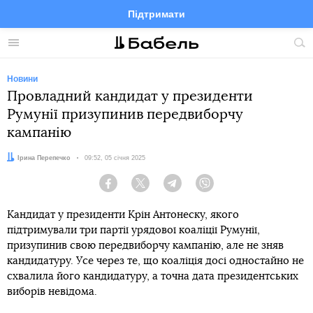
Підтримати
Facebook
Telegram
Twitter
Instagram
Меню
По
по
сай
Новини
Провладний кандидат у президенти
Румунії призупинив передвиборчу
кампанію
Автор:
Ірина Перепечко
Дата:
09:52, 05 січня 2025
Facebook
Twitter
Telegram
Viber
Кандидат у президенти Крін Антонеску, якого
підтримували три партії урядової коаліції Румунії,
призупинив свою передвиборчу кампанію, але не зняв
кандидатуру. Усе через те, що коаліція досі одностайно не
схвалила його кандидатуру, а точна дата президентських
виборів невідома.