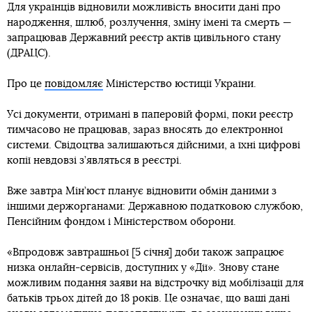
Для українців відновили можливість вносити дані про
народження, шлюб, розлучення, зміну імені та смерть —
запрацював Державний реєстр актів цивільного стану
(ДРАЦС).
Про це
повідомляє
Міністерство юстиції України.
Усі документи, отримані в паперовій формі, поки реєстр
тимчасово не працював, зараз вносять до електронної
системи. Свідоцтва залишаються дійсними, а їхні цифрові
копії невдовзі з’являться в реєстрі.
Вже завтра Мін’юст планує відновити обмін даними з
іншими держорганами: Державною податковою службою,
Пенсійним фондом і Міністерством оборони.
«Впродовж завтрашньої [5 січня] доби також запрацює
низка онлайн-сервісів, доступних у «Дії». Знову стане
можливим подання заяви на відстрочку від мобілізації для
батьків трьох дітей до 18 років. Це означає, що ваші дані