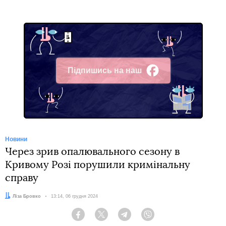
Підпишись на наш
Facebook
Новини
Через зрив опалювального сезону в
Кривому Розі порушили кримінальну
справу
Автор:
Ліза Бровко
Дата:
13:14, 06 грудня 2024
Facebook
Twitter
Telegram
Viber