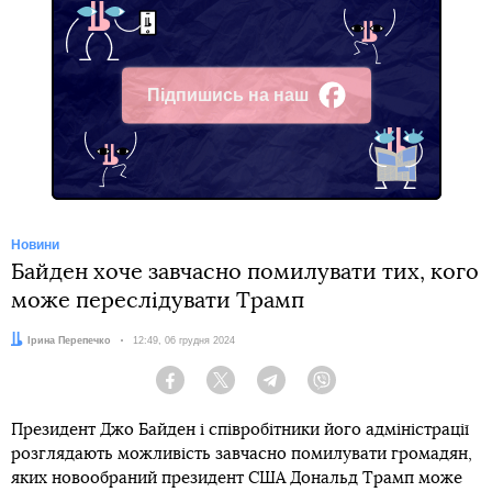
Підпишись на наш
Facebook
Новини
Байден хоче завчасно помилувати тих, кого
може переслідувати Трамп
Автор:
Ірина Перепечко
Дата:
12:49, 06 грудня 2024
Facebook
Twitter
Telegram
Viber
Президент Джо Байден і співробітники його адміністрації
розглядають можливість завчасно помилувати громадян,
яких новообраний президент США Дональд Трамп може