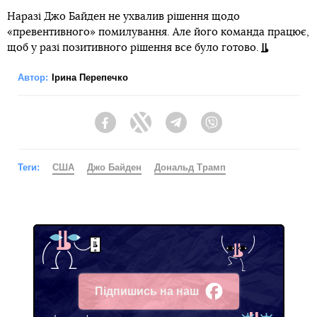
Наразі Джо Байден не ухвалив рішення щодо
«превентивного» помилування. Але його команда працює,
щоб у разі позитивного рішення все було готово.
Автор:
Ірина Перепечко
Facebook
Twitter
Telegram
Viber
Теги:
США
Джо Байден
Дональд Трамп
Підпишись на наш
Facebook