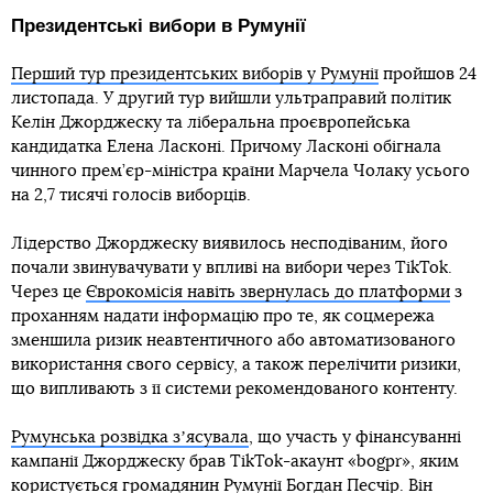
Президентські вибори в Румунії
Перший тур президентських виборів у Румунії
пройшов 24
листопада. У другий тур вийшли ультраправий політик
Келін Джорджеску та ліберальна проєвропейська
кандидатка Елена Ласконі. Причому Ласконі обігнала
чинного прем’єр-міністра країни Марчела Чолаку усього
на 2,7 тисячі голосів виборців.
Лідерство Джорджеску виявилось несподіваним, його
почали звинувачувати у впливі на вибори через TikTok.
Через це
Єврокомісія навіть звернулась до платформи
з
проханням надати інформацію про те, як соцмережа
зменшила ризик неавтентичного або автоматизованого
використання свого сервісу, а також перелічити ризики,
що випливають з її системи рекомендованого контенту.
Румунська розвідка зʼясувала
, що участь у фінансуванні
кампанії Джорджеску брав TikTok-акаунт «bogpr», яким
користується громадянин Румунії Богдан Песчір. Він