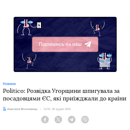
Підпишись на наш
Telegram
Новини
Politico: Розвідка Угорщини шпигувала за
посадовцями ЄС, які приїжджали до країни
Автор:
Анастасія Могилевець
Дата:
13:52, 06 грудня 2024
Facebook
Twitter
Telegram
Viber