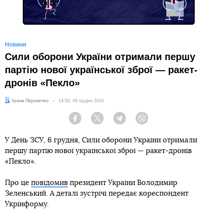
Новини
Сили оборони України отримали першу
партію нової української зброї — ракет-
дронів «Пекло»
Автор:
Ірина Перепечко
Дата:
14:50, 06 грудня 2024
Facebook
Twitter
Telegram
Viber
У День ЗСУ, 6 грудня, Сили оборони України отримали
першу партію нової української зброї — ракет-дронів
«Пекло».
Про це
повідомив
президент України Володимир
Зеленський. А деталі зустрічі передає кореспондент
Укрінформу.