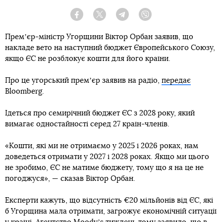
Facebook
Twitter
Telegram
Viber
Премʼєр-міністр Угорщини Віктор Орбан заявив, що
накладе вето на наступний бюджет Європейського Союзу,
якщо ЄС не розблокує кошти для його країни.
Про це угорський премʼєр заявив на радіо,
передає
Bloomberg.
Ідеться про семирічний бюджет ЄС з 2028 року, який
вимагає одностайності серед 27 країн-членів.
«Кошти, які ми не отримаємо у 2025 і 2026 роках, нам
доведеться отримати у 2027 і 2028 роках. Якщо ми цього
не зробимо, ЄС не матиме бюджету, тому що я на це не
погоджуся», — сказав Віктор Орбан.
Експерти кажуть, що відсутність €20 мільйонів від ЄС, які
б Угорщина мала отримати, загрожує економічній ситуації