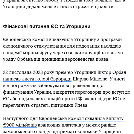
у країні. Агентство Moodyʼs тиждень тому заявило, що в
Угорщини дедалі менше шансів отримати ці кошти.
Фінансові питання ЄС та Угорщини
Європейська комісія виключила Угорщину з програми
економічного стимулювання для подолання наслідків
пандемії коронавірусу через ознаки корупції та відступ
уряду Орбана від принципів верховенства права.
22 листопада 2023 року премʼєр Угорщини
Віктор Орбан
написав листа голові Євроради
Шарлю Мішелю. У листі
він погрожував заблокувати всі рішення щодо
фінансування України, відкриття переговорів про вступ до
ЄС або подальших санкцій проти РФ, якщо лідери ЄС не
переглянуть стратегії підтримки Києва.
Наступного дня
Європейська комісія схвалила виплату
€900 мільйонів
авансових платежів у межах раніше
замороженого фонду підтримки економіки Угорщини.