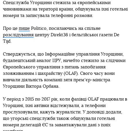
Спецслужба Угорщини стежила за європейськими
чиновниками на території країни, обшукувала їхні готельні
номери та записувала телефонні розмови.
Про це
пише
Politico, посилаючись на спільне
розслідування
центру Direkt36 і бельгійської газети De
Tijd.
Стверджується, що Інформаційне управління Угорщини,
будапештський аналог ЦРУ, начебто стежило за слідчими
Європейського управління з питань запобігання
зловживанням і шахрайству (OLAF). Свого часу вони
вивчали діяльність компанії зятя премʼєр-міністра
Угорщини Віктора Орбана.
У період з 2015 по 2017 рік, коли фахівці OLAF працювали в
Угорщині, їхні автівки відстежували, а телефони
прослуховували, кажуть журналісти. У доповіді додали,
що угорські спецслужби також обшукували готельні
номери делегацій ЄС та завантажували дані з їхніх