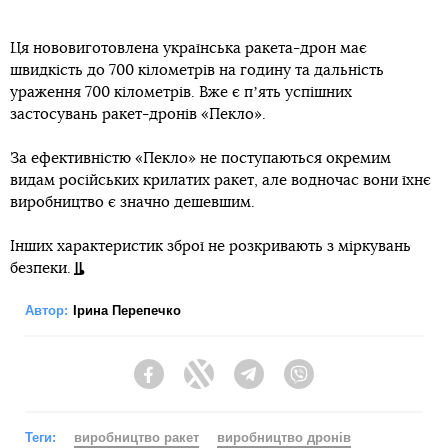
Ця нововиготовлена українська ракета-дрон має
швидкість до 700 кілометрів на годину та дальність
ураження 700 кілометрів. Вже є пʼять успішних
застосувань ракет-дронів «Пекло».
За ефективністю «Пекло» не поступаються окремим
видам російських крилатих ракет, але водночас вони їхнє
виробництво є значно дешевшим.
Інших характеристик зброї не розкривають з міркувань
безпеки.
Автор:
Ірина Перепечко
Facebook
Twitter
Telegram
Viber
Теги:
виробництво ракет
виробництво дронів