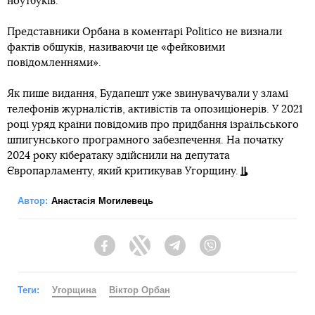
ноутбуків.
Представники Орбана в коментарі Politico не визнали
фактів обшуків, називаючи це «фейковими
повідомленнями».
Як пише видання, Будапешт уже звинувачували у зламі
телефонів журналістів, активістів та опозиціонерів. У 2021
році уряд країни повідомив про придбання ізраїльського
шпигунського програмного забезпечення. На початку
2024 року кібератаку здійснили на депутата
Європарламенту, який критикував Угорщину.
Автор:
Анастасія Могилевець
Facebook
Twitter
Telegram
Viber
Теги:
Угорщина
Віктор Орбан