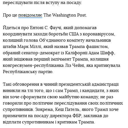
переслідувати після вступу на посаду.
Про це
повідомляє
The Washington Post.
Йдеться про Ентоні С. Фаучі, який допомагав
координувати заходи боротьби США з коронавірусом,
колишній голова Обʼєднаного комітету начальників
штабів Марк Міллі, який назвав Трампа фашистом,
обраний сенатор-демократ із Каліфорнії Адам Шифф,
який ініціював перший імпічмент Трампа, колишня
конгресвумен-республіканка Ліз Чейні, яка критикувала
Республіканську партію.
Такі обговорення в чинній президентській адміністрації
виникли на тлі того, що і сам Трамп, і кандидати, з яких
він хоче сформувати свою майбутню команду, не раз
говорили про політичне переслідування своїх політичних
супротивників. Зокрема, Кеш Патель, якого Трамп хоче
призначити на посаду директора ФБР, закликав до
відплати супротивникам і критикам Трампа.