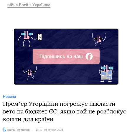
війна Росії з Україною
Підпишись на наш
Facebook
Новини
Премʼєр Угорщини погрожує накласти
вето на бюджет ЄС, якщо той не розблокує
кошти для країни
Автор:
Ірина Перепечко
Дата:
14:17, 06 грудня 2024