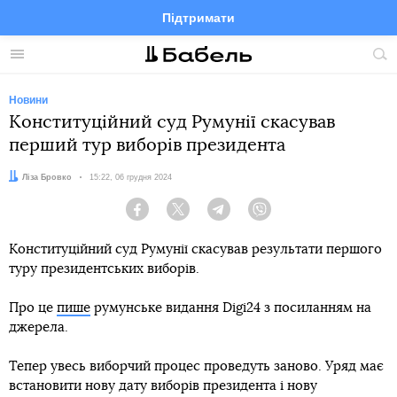
Підтримати
Facebook
Telegram
Twitter
Instagram
Меню
По
по
сай
Новини
Конституційний суд Румунії скасував
перший тур виборів президента
Автор:
Ліза Бровко
Дата:
15:22, 06 грудня 2024
Facebook
Twitter
Telegram
Viber
Конституційний суд Румунії скасував результати першого
туру президентських виборів.
Про це
пише
румунське видання Digi24 з посиланням на
джерела.
Тепер увесь виборчий процес проведуть заново. Уряд має
встановити нову дату виборів президента і нову