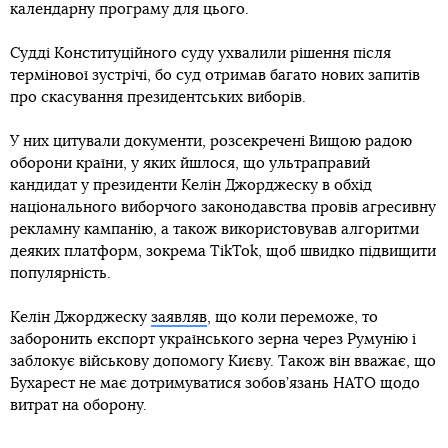
календарну програму для цього.
Судді Конституційного суду ухвалили рішення після
термінової зустрічі, бо суд отримав багато нових запитів
про скасування президентських виборів.
У них цитували документи, розсекречені Вищою радою
оборони країни, у яких йшлося, що ультраправий
кандидат у президенти Келін Джорджеску в обхід
національного виборчого законодавства провів агресивну
рекламну кампанію, а також використовував алгоритми
деяких платформ, зокрема TikTok, щоб швидко підвищити
популярність.
Келін Джорджеску
заявляв
, що коли переможе, то
заборонить експорт українського зерна через Румунію і
заблокує військову допомогу Києву. Також він вважає, що
Бухарест не має дотримуватися зобов’язань НАТО щодо
витрат на оборону.