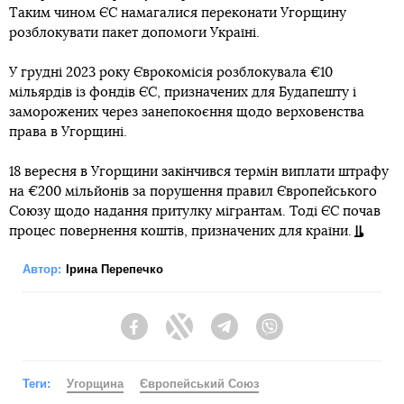
Таким чином ЄС намагалися переконати Угорщину
розблокувати пакет допомоги Україні.
У грудні 2023 року Єврокомісія розблокувала €10
мільярдів із фондів ЄС, призначених для Будапешту і
заморожених через занепокоєння щодо верховенства
права в Угорщині.
18 вересня в Угорщини закінчився термін виплати штрафу
на €200 мільйонів за порушення правил Європейського
Союзу щодо надання притулку мігрантам. Тоді ЄС почав
процес повернення коштів, призначених для країни.
Автор:
Ірина Перепечко
Facebook
Twitter
Telegram
Viber
Теги:
Угорщина
Європейський Союз