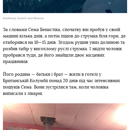
Kamloops Search and Rescue
За словами Сема Бенастіка, спочатку він пробув у своїй
машині кілька днів, а потім пішов до струмка біля гори, де
отаборився на 10—15 днів. Згодом рушив униз долиною та
розбив табір у висохлому руслі струмка. І звідти чоловік
пробрався туди, де його знайшли двоє місцевих
працівників.
Його родина — батьки і брат — жили в готелі у
Британській Колумбії понад 20 днів під час інтенсивних
пошуків Сема. Вони зустрілися там, коли чоловіка
виписали з лікарні.