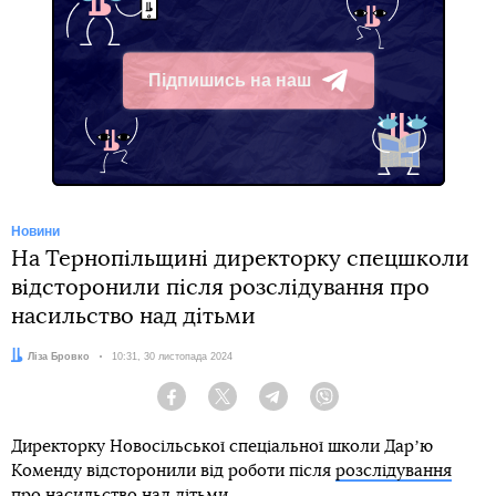
Підпишись на наш
Telegram
Новини
На Тернопільщині директорку спецшколи
відсторонили після розслідування про
насильство над дітьми
Автор:
Ліза Бровко
Дата:
10:31, 30 листопада 2024
Facebook
Twitter
Telegram
Viber
Директорку Новосільської спеціальної школи Дарʼю
Коменду відсторонили від роботи після
розслідування
про насильство над дітьми
.