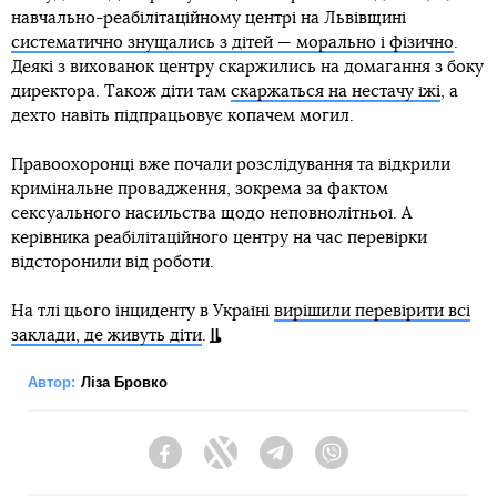
навчально-реабілітаційному центрі на Львівщині
систематично знущались з дітей — морально і фізично
.
Деякі з вихованок центру скаржились на домагання з боку
директора. Також діти там
скаржаться на нестачу їжі
, а
дехто навіть підпрацьовує копачем могил.
Правоохоронці вже почали розслідування та відкрили
кримінальне провадження, зокрема за фактом
сексуального насильства щодо неповнолітньої. А
керівника реабілітаційного центру на час перевірки
відсторонили від роботи.
На тлі цього інциденту в Україні
вирішили перевірити всі
заклади, де живуть діти
.
Автор:
Ліза Бровко
Facebook
Twitter
Telegram
Viber