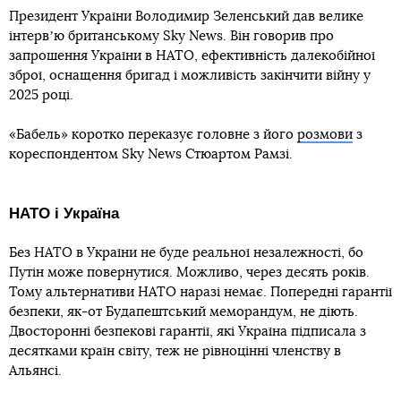
Президент України Володимир Зеленський дав велике
інтервʼю британському Sky News. Він говорив про
запрошення України в НАТО, ефективність далекобійної
зброї, оснащення бригад і можливість закінчити війну у
2025 році.
«Бабель» коротко переказує головне з його
розмови
з
кореспондентом Sky News Стюартом Рамзі.
НАТО і Україна
Без НАТО в України не буде реальної незалежності, бо
Путін може повернутися. Можливо, через десять років.
Тому альтернативи НАТО наразі немає. Попередні гарантії
безпеки, як-от Будапештський меморандум, не діють.
Двосторонні безпекові гарантії, які Україна підписала з
десятками країн світу, теж не рівноцінні членству в
Альянсі.