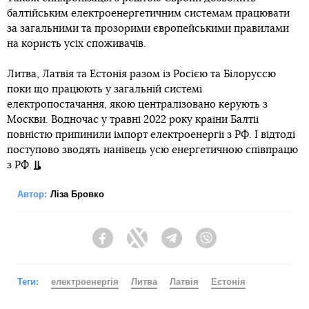
балтійським електроенергетичним системам працювати
за загальними та прозорими європейськими правилами
на користь усіх споживачів.
Литва, Латвія та Естонія разом із Росією та Білоруссю
поки що працюють у загальній системі
електропостачання, якою централізовано керують з
Москви. Водночас у травні 2022 року країни Балтії
повністю припинили імпорт електроенергії з РФ. І відтоді
поступово зводять нанівець усю енергетичною співпрацю
з РФ.
Автор:
Ліза Бровко
Facebook
Twitter
Telegram
Viber
Теги:
електроенергія
Литва
Латвія
Естонія