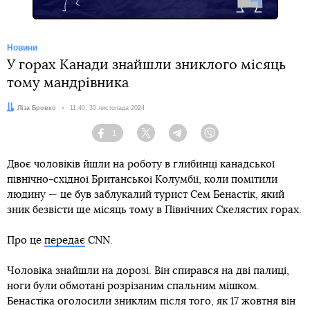
Новини
У горах Канади знайшли зниклого місяць
тому мандрівника
Автор:
Ліза Бровко
Дата:
11:40, 30 листопада 2024
1
Facebook
Twitter
Telegram
Viber
Двоє чоловіків йшли на роботу в глибинці канадської
північно-східної Британської Колумбії, коли помітили
людину — це був заблукалий турист Сем Бенастік, який
зник безвісти ще місяць тому в Північних Скелястих горах.
Про це
передає
CNN.
Чоловіка знайшли на дорозі. Він спирався на дві палиці,
ноги були обмотані розрізаним спальним мішком.
Бенастіка оголосили зниклим після того, як 17 жовтня він