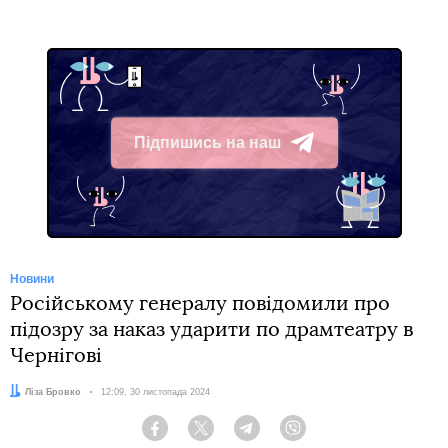
Підпишись на наш
Telegram
Новини
Російському генералу повідомили про
підозру за наказ ударити по драмтеатру в
Чернігові
Автор:
Ліза Бровко
Дата:
12:09, 30 листопада 2024
Facebook
Twitter
Telegram
Viber