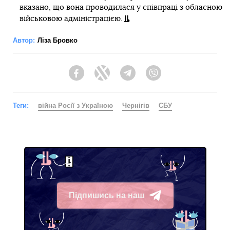
вказано, що вона проводилася у співпраці з обласною
військовою адміністрацією.
Автор:
Ліза Бровко
Facebook
Twitter
Telegram
Viber
Теги:
війна Росії з Україною
Чернігів
СБУ
Підпишись на наш
Telegram