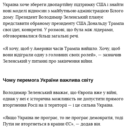
Україна хоче збереги двопартійну підтримку США і знайти
нові моделі відносин з майбутньою адміністрацією Білого
дому. Президент Володимир Зеленський планує
представити обраному президенту США Дональду Трампа
свої ідеї, конкретні. У розмові, що була між лідерами,
обговорювалися більш загальні речі.
«Я хочу, щоб у Америки часів Трампа вийшло. Хочу, щоб
вони відіграли одну з головних своїх ролей», — зазначив
Зеленський у питанні про закінчення війни.
Чому перемога України важлива світу
Володимир Зеленський вважає, що Європа вже у війні,
однак у неї є історична можливість не допустити прямого
вторгнення Росії на її території — і це сильна Україна.
«Якщо Україна не програє, то не програє демократія, тоді
Путін не вторгнеться в країни ЄС», — додав він.