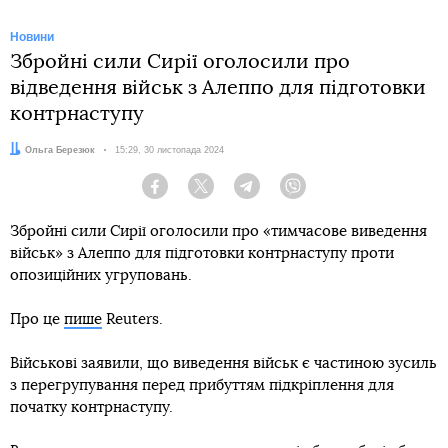
Новини
Збройні сили Сирії оголосили про
відведення військ з Алеппо для підготовки
контрнаступу
Автор:
Ольга Березюк
Дата:
15:29, 30 листопада 2024
Facebook
Twitter
Telegram
Viber
Збройні сили Сирії оголосили про «тимчасове виведення
військ» з Алеппо для підготовки контрнаступу проти
опозиційних угруповань.
Про це
пише
Reuters.
Військові заявили, що виведення військ є частиною зусиль
з перегрупування перед прибуттям підкріплення для
початку контрнаступу.