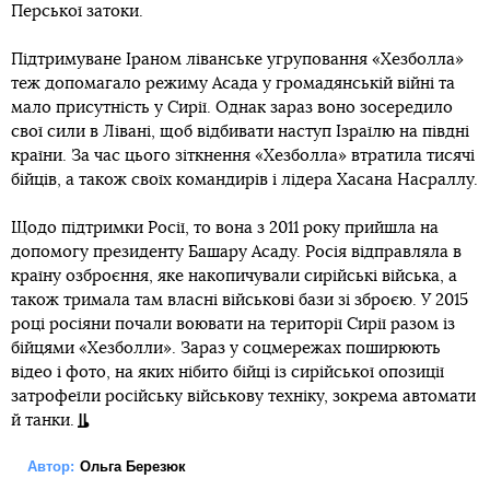
Перської затоки.
Підтримуване Іраном ліванське угруповання «Хезболла»
теж допомагало режиму Асада у громадянській війні та
мало присутність у Сирії. Однак зараз воно зосередило
свої сили в Лівані, щоб відбивати наступ Ізраїлю на півдні
країни. За час цього зіткнення «Хезболла» втратила тисячі
бійців, а також своїх командирів і лідера Хасана Насраллу.
Щодо підтримки Росії, то вона з 2011 року прийшла на
допомогу президенту Башару Асаду. Росія відправляла в
країну озброєння, яке накопичували сирійські війська, а
також тримала там власні військові бази зі зброєю. У 2015
році росіяни почали воювати на території Сирії разом із
бійцями «Хезболли». Зараз у соцмережах поширюють
відео і фото, на яких нібито бійці із сирійської опозиції
затрофеїли російську військову техніку, зокрема автомати
й танки.
Автор:
Ольга Березюк