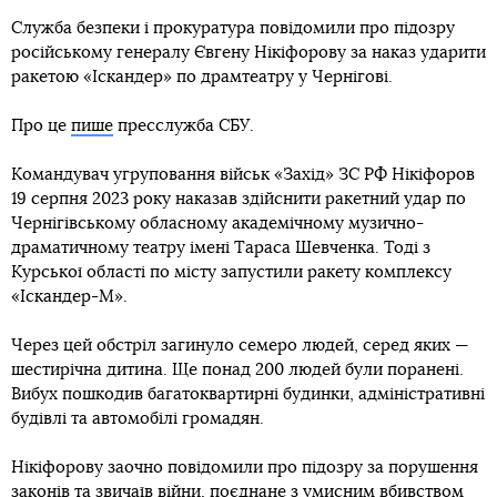
Служба безпеки і прокуратура повідомили про підозру
російському генералу Євгену Нікіфорову за наказ ударити
ракетою «Іскандер» по драмтеатру у Чернігові.
Про це
пише
пресслужба СБУ.
Командувач угруповання військ «Захід» ЗС РФ Нікіфоров
19 серпня 2023 року наказав здійснити ракетний удар по
Чернігівському обласному академічному музично-
драматичному театру імені Тараса Шевченка. Тоді з
Курської області по місту запустили ракету комплексу
«Іскандер-М».
Через цей обстріл загинуло семеро людей, серед яких —
шестирічна дитина. Ще понад 200 людей були поранені.
Вибух пошкодив багатоквартирні будинки, адміністративні
будівлі та автомобілі громадян.
Нікіфорову заочно повідомили про підозру за порушення
законів та звичаїв війни, поєднане з умисним вбивством