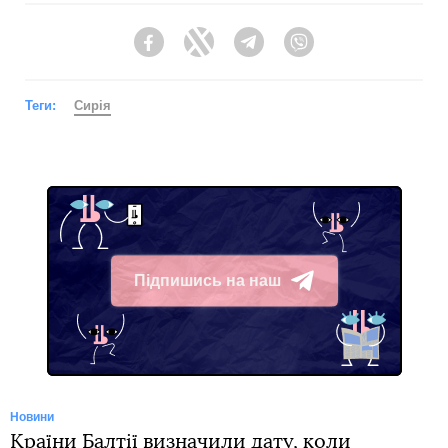
Facebook
Twitter
Telegram
Viber
Теги:
Сирія
Підпишись на наш
Telegram
Новини
Країни Балтії визначили дату, коли