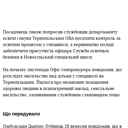
Посадовець також попросив службовців департаменту
освіти і науки Тернопільської ОВА посилити контроль за
освітнім процесом у спецшколі, а керівництво поліції
забезпечити присутність офіцера Служби освітньої
безпеки в Новосільській спеціальній школі.
На початку листопада Офіс генпрокурора повідомив, що
розслідує насильство над дітьми у спецшколі на
Тернопільщині. Йшлося про незаконне поміщення
здорової людини в психіатричний заклад, сексуальне
насильство, зловживання службовим становищем тощо.
Що передувало
Омбудсман Дмитро Лубінець 28 вересня повідомив, що в