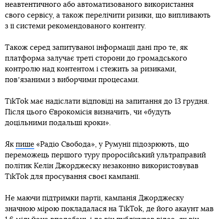
неавтентичного або автоматизованого використання
свого сервісу, а також перелічити ризики, що випливають
з її системи рекомендованого контенту.
Також серед запитуваної інформації дані про те, як
платформа залучає треті сторони до громадського
контролю над контентом і стежить за ризиками,
повʼязаними з виборчими процесами.
TikTok має надіслати відповіді на запитання до 13 грудня.
Після цього Єврокомісія визначить, чи «будуть
доцільними подальші кроки».
Як
пише
«Радіо Свобода», у Румунії підозрюють, що
переможець першого туру проросійський ультраправий
політик Келін Джорджеску незаконно використовував
TikTok для просування своєї кампанії.
Не маючи підтримки партії, кампанія Джорджеску
значною мірою покладалася на TikTok, де його акаунт мав