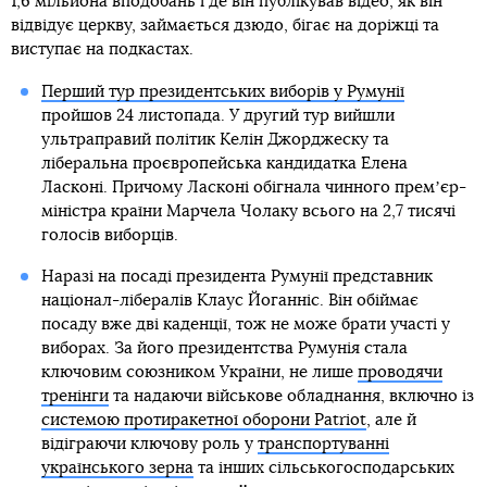
1,6 мільйона вподобань і де він публікував відео, як він
відвідує церкву, займається дзюдо, бігає на доріжці та
виступає на подкастах.
Перший тур президентських виборів у Румунії
пройшов 24 листопада. У другий тур вийшли
ультраправий політик Келін Джорджеску та
ліберальна проєвропейська кандидатка Елена
Ласконі. Причому Ласконі обігнала чинного премʼєр-
міністра країни Марчела Чолаку всього на 2,7 тисячі
голосів виборців.
Наразі на посаді президента Румунії представник
націонал-лібералів Клаус Йоганніс. Він обіймає
посаду вже дві каденції, тож не може брати участі у
виборах. За його президентства Румунія стала
ключовим союзником України, не лише
проводячи
тренінги
та надаючи військове обладнання, включно із
системою протиракетної оборони Patriot
, але й
відіграючи ключову роль у
транспортуванні
українського зерна
та інших сільськогосподарських