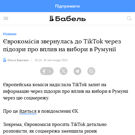
Підтримати
Facebook
Telegram
Twitter
Instagram
Меню
По
по
сай
Новини
Єврокомісія звернулась до TikTok через
підозри про вплив на вибори в Румунії
Автор:
Ольга Березюк
Дата:
16:19, 30 листопада 2024
1
Facebook
Twitter
Telegram
Viber
Європейська комісія надіслала TikTok запит на
інформацію через підозри про вплив на вибори в Румунії
через цю соцмережу.
Про це
йдеться
в повідомленні ЄК.
Зокрема, Єврокомісія просить TikTok детально
розповісти, як соцмережа зменшила ризик