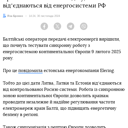
відʼєднаються від енергосистеми РФ
Автор:
Ліза Бровко
Дата:
14:24, 30 листопада 2024
Facebook
Twitter
Telegram
Viber
Балтійські оператори передачі електроенергії вирішили,
що почнуть тестувати синхронну роботу з
енергосистемою континентальної Європи 9 лютого 2025
року.
Про це
повідомила
естонська енергокомпанія Elering.
Тобто до цієї дати Литва, Латвія та Естонія відʼєднаються
від контрольованої Росією системи. Робота із синхронною
зоною континентальної Європи дозволить країнам
проводити незалежне й надійне регулювання частоти
електромереж країн Балтії, що підвищить енергетичну
безпеку в регіоні.
Також синхронізація з рештою Європи дозволить