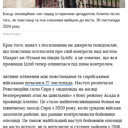
Боєць опозиційних сил перед історичною цитаделлю Алеппо після
того, як повстанці та їхні союзники ввійшли до міста, 30 листопада
2024 року.
Getty Images
Крім того, канал з посиланням на джерела повідомляє,
що повстанці оголосили про свій контроль над містом
Маарат ан-Нуман на півдні Ідлібу, а це означає, що вся
провінція Ідліб тепер опинилася під їхнім контролем.
Активні зіткнення між повстанцями та сирійськими
військами
почалися 27 листопада
. Наступ розпочали
Революційні сили Сирії у «відповідь на місяці
безперервних атак на цивільних» з боку режиму Асада в
провінції Алеппо. Це стало найінтенсивнішими боями на
північному заході Сирії з 2020 року, коли урядові війська
захопили райони, що раніше контролювали бойовики
опозиції. Це також найбільший наступ бойовиків опозиції
на місто відтоді, як їх витіснили зі східних районів у 2016