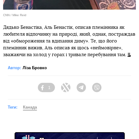
CNN / Mike Reid
Дядько Бенастіка, Аль Бенастік, описав племінника як
любителя відпочинку на природі, який, однак, постраждав
від «обмороження та вдихання диму». Те, що його
племінник вижив, Аль описав як щось «неймовірне»,
зважаючи на холод у горах і тривале перебування там.
Автор:
Ліза Бровко
1
Facebook
Twitter
Telegram
Viber
Теги:
Канада