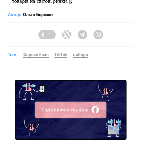
товарів на світові ринки.
Автор:
Ольга Березюк
1
Facebook
Twitter
Telegram
Viber
Теги:
Єврокомісія
TikTok
вибори
Підпишись на наш
Facebook