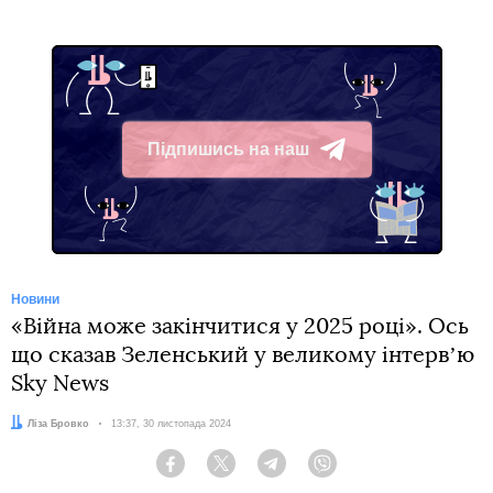
Підпишись на наш
Telegram
Новини
«Війна може закінчитися у 2025 році». Ось
що сказав Зеленський у великому інтервʼю
Sky News
Автор:
Ліза Бровко
Дата:
13:37, 30 листопада 2024
Facebook
Twitter
Telegram
Viber