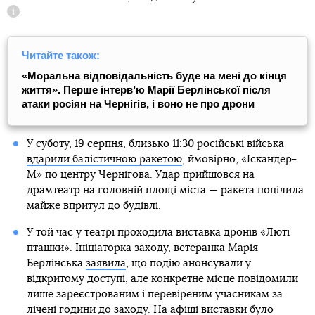
.
Довідка
Читайте також:
«Моральна відповідальність буде на мені до кінця
життя». Перше інтервʼю Марії Берлінської після
атаки росіян на Чернігів, і воно не про дрони
У суботу, 19 серпня, близько 11:30 російські війська
вдарили балістичною ракетою
, ймовірно, «Іскандер-
М» по центру Чернігова. Удар прийшовся на
драмтеатр на головній площі міста — ракета поцілила
майже впритул до будівлі.
У той час у театрі проходила виставка дронів «Люті
пташки». Ініціаторка заходу, ветеранка Марія
Берлінська
заявила
, що подію анонсували у
відкритому доступі, але конкретне місце повідомили
лише зареєстрованим і перевіреним учасникам за
лічені години до заходу. На афіші виставки було