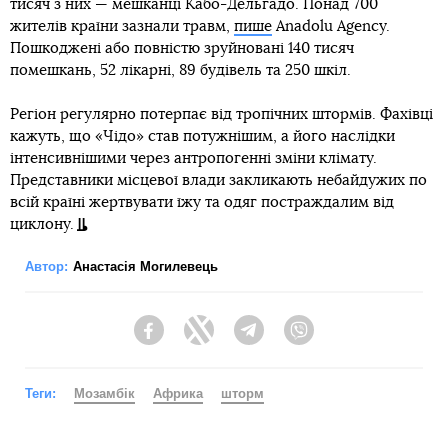
тисяч з них — мешканці Кабо-Дельгадо. Понад 700
жителів країни зазнали травм,
пише
Anadolu Agency.
Пошкоджені або повністю зруйновані 140 тисяч
помешкань, 52 лікарні, 89 будівель та 250 шкіл.
Регіон регулярно потерпає від тропічних штормів. Фахівці
кажуть, що «Чідо» став потужнішим, а його наслідки
інтенсивнішими через антропогенні зміни клімату.
Представники місцевої влади закликають небайдужих по
всій країні жертвувати їжу та одяг постраждалим від
циклону.
Автор:
Анастасія Могилевець
Facebook
Twitter
Telegram
Viber
Теги:
Мозамбік
Африка
шторм