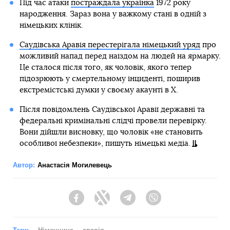
Під час атаки
постраждала українка
1972 року
народження. Зараз вона у важкому стані в одній з
німецьких клінік.
Саудівська Аравія перестерігала німецький уряд
про
можливий напад перед наїздом на людей на ярмарку.
Це сталося після того, як чоловік, якого тепер
підозрюють у смертельному інциденті, поширив
екстремістські думки у своєму акаунті в X.
Після повідомлень Саудівської Аравії державні та
федеральні кримінальні слідчі провели перевірку.
Вони дійшли висновку, що чоловік «не становить
особливої ​​небезпеки», пишуть німецькі медіа.
Автор:
Анастасія Могилевець
Facebook
Twitter
Telegram
Viber