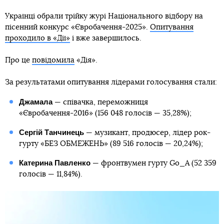
Українці обрали трійку журі Національного відбору на
пісенний конкурс «Євробачення-2025».
Опитування
проходило в «Дії»
і вже завершилось.
Про це
повідомила
«Дія».
За результатами опитування лідерами голосування стали:
Джамала
— співачка, переможниця
«Євробачення-2016» (156 048 голосів — 35,28%);
Сергій Танчинець
— музикант, продюсер, лідер рок-
гурту «БЕЗ ОБМЕЖЕНЬ» (89 516 голосів — 20,24%);
Катерина Павленко
— фронтвумен гурту Go_A (52 359
голосів — 11,84%).