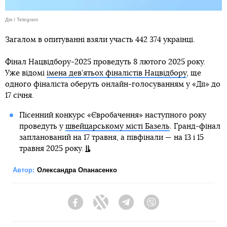
Дія / Telegram
Загалом в опитуванні взяли участь 442 374 українці.
Фінал Нацвідбору-2025 проведуть 8 лютого 2025 року.
Уже відомі
імена дев’ятьох фіналістів Нацвідбору
, ще
одного фіналіста оберуть онлайн-голосуванням у «Дії» до
17 січня.
Пісенний конкурс «Євробачення» наступного року
проведуть у
швейцарському місті Базель
. Гранд-фінал
запланований на 17 травня, а півфінали — на 13 і 15
травня 2025 року.
Автор:
Олександра Опанасенко
Facebook
Twitter
Telegram
Viber