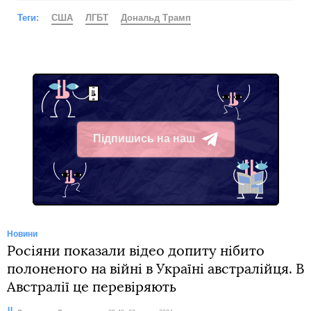
Теги:
США
ЛГБТ
Дональд Трамп
Підпишись на наш
Telegram
Новини
Росіяни показали відео допиту нібито
полоненого на війні в Україні австралійця. В
Австралії це перевіряють