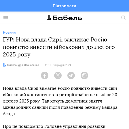
Підтримати
Facebook
Telegram
Twitter
Instagram
Меню
По
по
сай
Новини
ГУР: Нова влада Сирії закликає Росію
повністю вивести військових до лютого
2025 року
Автор:
Олександра Опанасенко
Дата:
11:11, 23 грудня 2024
Facebook
Twitter
Telegram
Viber
Нова влада Сирії вимагає Росію повністю вивести свій
військовий контингент з території країни не пізніше 20
лютого 2025 року. Так хочуть домогтися зняття
міжнародних санкцій після повалення режиму Башара
Асада.
Про це
повідомило
Головне управління розвідки