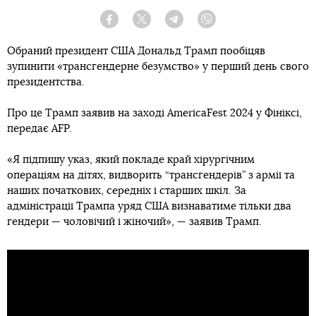
Facebook
Twitter
Telegram
Viber
Обраний президент США Дональд Трамп пообіцяв
зупинити «трансгендерне безумство» у перший день свого
президентства.
Про це Трамп заявив на заході AmericaFest 2024 у Фініксі,
передає AFP.
«Я підпишу указ, який покладе край хірургічним
операціям на дітях, видворить “трансгендерів” з армії та
наших початкових, середніх і старших шкіл. За
адміністрації Трампа уряд США визнаватиме тільки два
гендери — чоловічий і жіночий», — заявив Трамп.