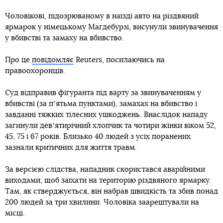
Чоловікові, підозрюваному в наїзді авто на різдвяний
ярмарок у німецькому Магдебурзі, висунули звинувачення
у вбивстві та замаху на вбивство.
Про це
повідомляє
Reuters, посилаючись на
правоохоронців.
Суд відправив фігуранта під варту за звинуваченням у
вбивстві (за пʼятьма пунктами), замахах на вбивство і
завданні тяжких тілесних ушкоджень. Внаслідок нападу
загинули девʼятирічний хлопчик та чотири жінки віком 52,
45, 75 і 67 років. Близько 40 людей з усіх поранених
зазнали критичних для життя травм.
За версією слідства, нападник скористався аварійними
виходами, щоб заїхати на територію різдвяного ярмарку.
Там, як стверджується, він набрав швидкість та збив понад
200 людей за три хвилини. Чоловіка заарештували на
місці.