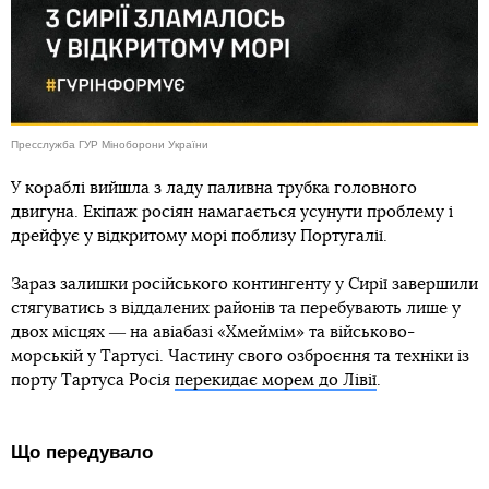
Пресслужба ГУР Міноборони України
У кораблі вийшла з ладу паливна трубка головного
двигуна. Екіпаж росіян намагається усунути проблему і
дрейфує у відкритому морі поблизу Португалії.
Зараз залишки російського контингенту у Сирії завершили
стягуватись з віддалених районів та перебувають лише у
двох місцях ― на авіабазі «Хмеймім» та військово-
морській у Тартусі. Частину свого озброєння та техніки із
порту Тартуса Росія
перекидає морем до Лівії
.
Що передувало