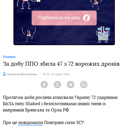
Підпишись на наш
Facebook
Новини
За добу ППО збила 47 з 72 ворожих дронів
Автор:
Анастасія Могилевець
Дата:
09:23, 23 грудня 2024
Facebook
Twitter
Telegram
Viber
Протягом доби росіяни атакували Україну 72 ударними
БпЛА типу Shahed і безпілотниками інших типів із
напрямків Брянська та Орла РФ.
Про це
повідомили
Повітряні сили ЗСУ.