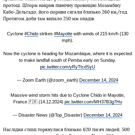
протоці. Шторм накрив північну провінцію Мозамбіку
Кабо-Дельгадо, його пориви сягали близько 260 км/год.
Протягом доби там випало 250 мм опадів.
Cyclone
#Chido
strikes
#Mayotte
with winds of 215 km/h (130
mph).
Now the cyclone is heading for Mozambique, where it is expected
to make landfall south of Pemba early on Sunday.
pic.twitter.com/yRyTtcdSyU
— Zoom Earth (@zoom_earth)
December 14, 2024
Massive wind storm hits due to Cyclone Chido in Mayotte,
France 🇫🇷 (14.12.2024)
pic.twitter.com/MH37B3g7Hu
— Disaster News (@Top_Disaster)
December 14, 2024
Наслідки стихії торкнулися близько 620 тисяч людей, 500