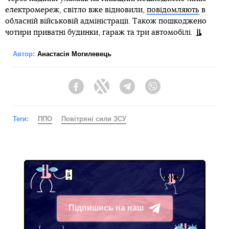
електромереж, світло вже відновили,
повідомляють
в
обласній військовій адміністрації. Також пошкоджено
чотири приватні будинки, гараж та три автомобілі.
Автор:
Анастасія Могилевець
Facebook
Twitter
Telegram
Viber
Теги:
ППО
Повітряні сили ЗСУ
Підпишись на наш
Telegram