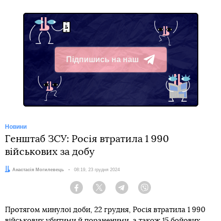
Підпишись на наш
Telegram
Новини
Генштаб ЗСУ: Росія втратила 1 990
військових за добу
Автор:
Анастасія Могилевець
Дата:
08:19, 23 грудня 2024
Facebook
Twitter
Telegram
Viber
Протягом минулої доби, 22 грудня, Росія втратила 1 990
військових убитими й пораненими, а також 15 бойових