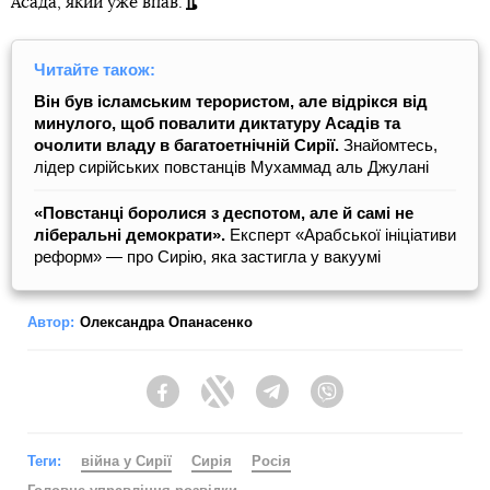
Асада, який уже впав.
Читайте також:
Він був ісламським терористом, але відрікся від
минулого, щоб повалити диктатуру Асадів та
очолити владу в багатоетнічній Сирії.
Знайомтесь,
лідер сирійських повстанців Мухаммад аль Джулані
«Повстанці боролися з деспотом, але й самі не
ліберальні демократи».
Експерт «Арабської ініціативи
реформ» — про Сирію, яка застигла у вакуумі
Автор:
Олександра Опанасенко
Facebook
Twitter
Telegram
Viber
Теги:
війна у Сирії
Сирія
Росія