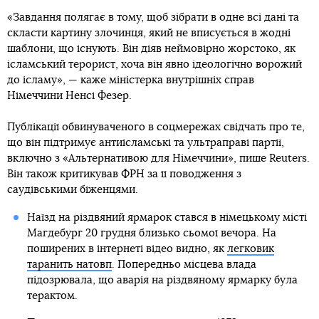
«Завдання полягає в тому, щоб зібрати в одне всі дані та
скласти картину злочинця, який не вписується в жодні
шаблони, що існують. Він діяв неймовірно жорстоко, як
ісламський терорист, хоча він явно ідеологічно ворожий
до ісламу», — каже міністерка внутрішніх справ
Німеччини Ненсі Фезер.
Публікації обвинуваченого в соцмережах свідчать про те,
що він підтримує антиісламські та ультраправі партії,
включно з «Альтернативою для Німеччини», пише Reuters.
Він також критикував ФРН за її поводження з
саудівськими біженцями.
Наїзд на різдвяний ярмарок стався в німецькому місті
Магдебург 20 грудня близько сьомої вечора. На
поширених в інтернеті відео видно, як
легковик
таранить натовп
. Попередньо місцева влада
підозрювала, що аварія на різдвяному ярмарку була
терактом.