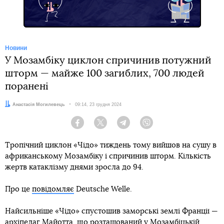
Новини
У Мозамбіку циклон спричинив потужний
шторм — майже 100 загиблих, 700 людей
поранені
Автор:
Анастасія Могилевець
Дата:
09:14, 23 грудня 2024
Facebook
Twitter
Telegram
Viber
Тропічний циклон «Чідо» тиждень тому вийшов на сушу в
африканському Мозамбіку і спричинив шторм. Кількість
жертв катаклізму днями зросла до 94.
Про це
повідомляє
Deutsche Welle.
Найсильніше «Чідо» спустошив заморські землі Франції —
архіпелаг Майотта, що розташований у Мозамбіцькій