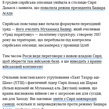
8 грудня сирійська опозиція увійшла в столицю Сирії
Дамаск і заявила, що
повалила режим президента Башара
Асада
.
Сирійські повстанці вже почали формувати перехідний
уряд —
його очолить Мухаммед Башир
, який очолював
«Уряд порятунку» — політичну структуру, створену 2017
року на територіях, що перебували під контролем
сирійської опозиції, насамперед у провінції Ідліб.
Тим часом
Росія веде переговори з новою владою Сирії,
щоб зберегти там військові бази
, а ще
виводить з країни
військовий контингент
.
Очільник повстанського угруповання «Хаят Тахрір аш-
Шам» (ХТШ) і фактичний лідер Сирії Ахмад аш Шараа
(більш відомий як Мухаммад аль Джулані) заявив, що
країна виснажена війною і не є загрозою ані для сусідів,
ані для Заходу. Він закликає
зняти з Сирії міжнародні
санкції
, оскільки їх запроваджували проти режиму Башара