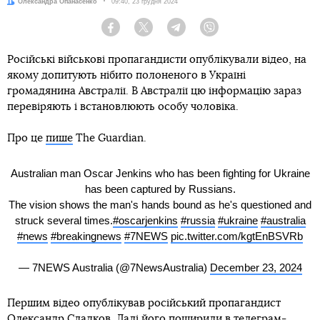
Автор:
Олександра Опанасенко
Дата:
09:40, 23 грудня 2024
Facebook
Twitter
Telegram
Viber
Російські військові пропагандисти опублікували відео, на
якому допитують нібито полоненого в Україні
громадянина Австралії. В Австралії цю інформацію зараз
перевіряють і встановлюють особу чоловіка.
Про це
пише
The Guardian.
Australian man Oscar Jenkins who has been fighting for Ukraine
has been captured by Russians.
The vision shows the man's hands bound as he's questioned and
struck several times.
#oscarjenkins
#russia
#ukraine
#australia
#news
#breakingnews
#7NEWS
pic.twitter.com/kgtEnBSVRb
— 7NEWS Australia (@7NewsAustralia)
December 23, 2024
Першим відео опублікував російський пропагандист
Олександр Сладков. Далі його поширили в телеграм-