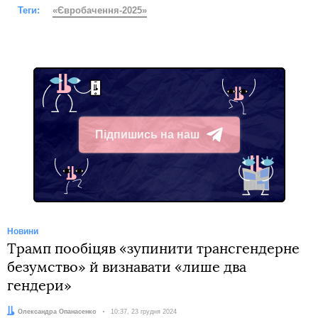
Теги:
«Євробачення-2025»
Підпишись на наш
Telegram
Новини
Трамп пообіцяв «зупинити трансгендерне
безумство» й визнавати «лише два
гендери»
Автор:
Олександра Опанасенко
Дата:
10:37, 23 грудня 2024