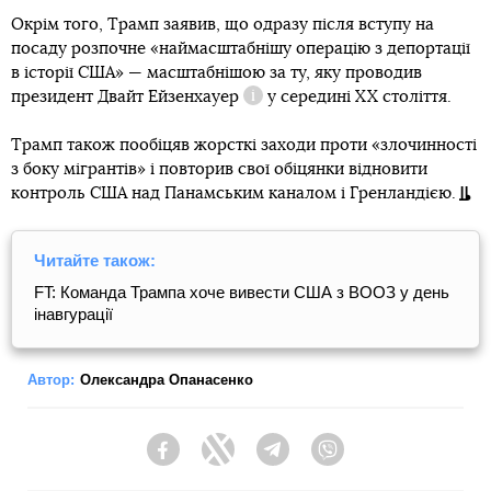
Окрім того, Трамп заявив, що одразу після вступу на
посаду розпочне «наймасштабнішу операцію з депортації
в історії США» — масштабнішою за ту, яку проводив
президент Двайт Ейзенхауер
у середині XX століття.
Довідка
Трамп також пообіцяв жорсткі заходи проти «злочинності
з боку мігрантів» і повторив свої обіцянки відновити
контроль США над Панамським каналом і Гренландією.
Читайте також:
FT: Команда Трампа хоче вивести США з ВООЗ у день
інавгурації
Автор:
Олександра Опанасенко
Facebook
Twitter
Telegram
Viber