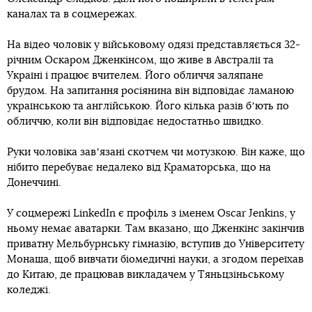
каналах та в соцмережах.
На відео чоловік у військовому одязі представляється 32-
річним Оскаром Дженкінсом, що живе в Австралії та
Україні і працює вчителем. Його обличчя заляпане
брудом. На запитання росіянина він відповідає ламаною
українською та англійською. Його кілька разів бʼють по
обличчю, коли він відповідає недостатньо швидко.
Руки чоловіка завʼязані скотчем чи мотузкою. Він каже, що
нібито перебуває недалеко від Краматорська, що на
Донеччині.
У соцмережі LinkedIn є профіль з іменем Oscar Jenkins, у
ньому немає аватарки. Там вказано, що Дженкінс закінчив
приватну Мельбурнську гімназію, вступив до Університету
Монаша, щоб вивчати біомедичні науки, а згодом переїхав
до Китаю, де працював викладачем у Тяньцзіньському
коледжі.