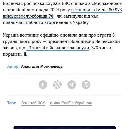
Водночас російська служба BBC спільно з «Медіазоною»
наприкінці листопада 2024 року
встановила імена 80 973
військовослужбовців РФ
, які загинули під час
повномасштабного вторгнення в Україну.
Україна востаннє офіційно оновила дані про втрати 8
грудня цього року — президент Володимир Зеленський
заявив, що
43 тисячі військових загинули
, 370 тисяч —
поранені.
Автор:
Анастасія Могилевець
Facebook
Twitter
Telegram
Viber
Теги:
Генштаб ЗСУ
війна Росії з Україною