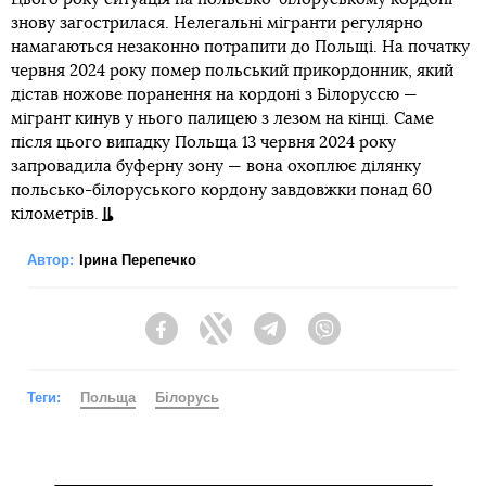
знову загострилася. Нелегальні мігранти регулярно
намагаються незаконно потрапити до Польщі. На початку
червня 2024 року помер польський прикордонник, який
дістав ножове поранення на кордоні з Білоруссю —
мігрант кинув у нього палицею з лезом на кінці. Саме
після цього випадку Польща 13 червня 2024 року
запровадила буферну зону — вона охоплює ділянку
польсько-білоруського кордону завдовжки понад 60
кілометрів.
Автор:
Ірина Перепечко
Facebook
Twitter
Telegram
Viber
Теги:
Польща
Білорусь