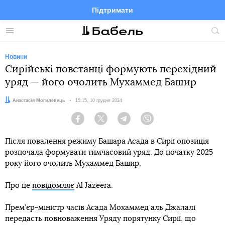
Підтримати
Facebook
Telegram
Twitter
Instagram
Меню
По
по
сай
Новини
Сирійські повстанці формують перехідний
уряд — його очолить Мухаммед Башир
Автор:
Анастасія Могилевець
Дата:
15:15, 10 грудня 2024
Facebook
Twitter
Telegram
Viber
Після повалення режиму Башара Асада в Сирії опозиція
розпочала формувати тимчасовий уряд. До початку 2025
року його очолить Мухаммед Башир.
Про це
повідомляє
Al Jazeera.
Прем’єр-міністр часів Асада Мохаммед аль Джалалі
передасть повноваження Уряду порятунку Сирії, що