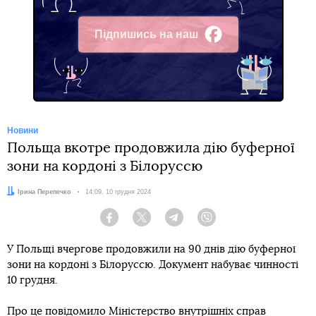
Підпишись на наш
Facebook
Новини
Польща вкотре продовжила дію буферної
зони на кордоні з Білоруссю
Автор:
Ірина Перепечко
Дата:
14:09, 10 грудня 2024
Facebook
Twitter
Telegram
Viber
У Польщі вчергове продовжили на 90 днів дію буферної
зони на кордоні з Білоруссю. Документ набуває чинності
10 грудня.
Про це
повідомило
Міністерство внутрішніх справ