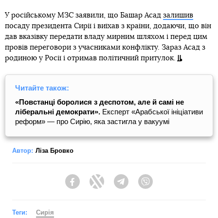
У російському МЗС заявили, що Башар Асад
залишив
посаду президента Сирії і виїхав з країни, додаючи, що він
дав вказівку передати владу мирним шляхом і перед цим
провів переговори з учасниками конфлікту. Зараз Асад з
родиною у Росії і отримав політичний притулок.
Читайте також:
«Повстанці боролися з деспотом, але й самі не
ліберальні демократи».
Експерт «Арабської ініціативи
реформ» — про Сирію, яка застигла у вакуумі
Автор:
Ліза Бровко
Facebook
Twitter
Telegram
Viber
Теги:
Сирія