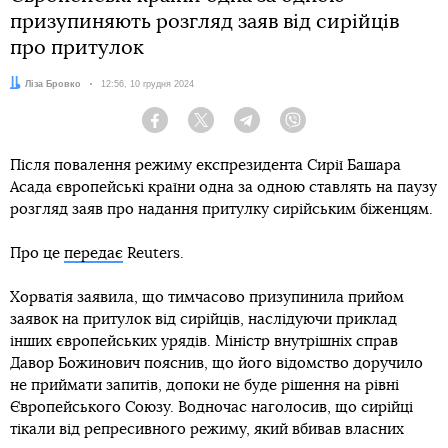
призупиняють розгляд заяв від сирійців
про притулок
Автор:
Ліза Бровко
Дата:
12:56, 10 грудня 2024
Facebook
Twitter
Telegram
Viber
Після повалення режиму експрезидента Сирії Башара
Асада європейські країни одна за одною ставлять на паузу
розгляд заяв про надання притулку сирійським біженцям.
Про це
передає
Reuters.
Хорватія заявила, що тимчасово призупинила прийом
заявок на притулок від сирійців, наслідуючи приклад
інших європейських урядів. Міністр внутрішніх справ
Давор Божинович пояснив, що його відомство доручило
не приймати запитів, допоки не буде рішення на рівні
Європейського Союзу. Водночас наголосив, що сирійці
тікали від репресивного режиму, який вбивав власних