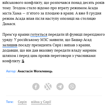
військового конфлікту, що розпочався понад десять років
тому. Згодом стало відомо про втрату режимом Асада
міста Хама — пʼятого за площею в країні. А вже 8 грудня
режим Асада впав після наступу опозиції на столицю
Дамаск.
Премʼєр країни
готується
передати їй функції перехідного
уряду. У російському МЗС заявили, що Башар Асад
залишив
посаду президента Сирії і виїхав з країни,
додавши, що він дав вказівку передати владу мирним
шляхом і перед цим провів переговори з учасниками
конфлікту.
Автор:
Анастасія Могилевець
Facebook
Twitter
Telegram
Viber
Теги:
Сирія
війна у Сирії