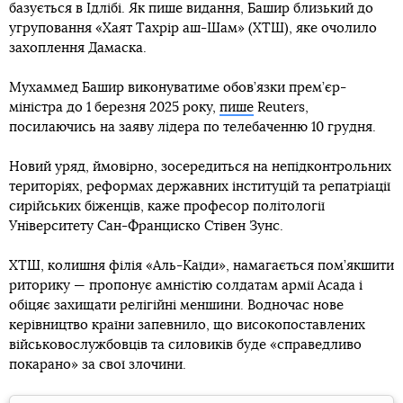
базується в Ідлібі. Як пише видання, Башир близький до
угруповання «Хаят Тахрір аш-Шам» (ХТШ), яке очолило
захоплення Дамаска.
Мухаммед Башир виконуватиме обов’язки прем’єр-
міністра до 1 березня 2025 року,
пише
Reuters,
посилаючись на заяву лідера по телебаченню 10 грудня.
Новий уряд, ймовірно, зосередиться на непідконтрольних
територіях, реформах державних інституцій та репатріації
сирійських біженців, каже професор політології
Університету Сан-Франциско Стівен Зунс.
ХТШ, колишня філія «Аль-Каїди», намагається пом’якшити
риторику — пропонує амністію солдатам армії Асада і
обіцяє захищати релігійні меншини. Водночас нове
керівництво країни запевнило, що високопоставлених
військовослужбовців та силовиків буде «справедливо
покарано» за свої злочини.