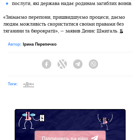
послуги, які держава надає родинам загиблих воїнів.
«Знімаємо перепони, пришвидшуємо процеси, даємо
людям можливість скористатися своїми правами без
тяганини та бюрократії»,
—
заявив Денис Шмигаль.
Автор:
Ірина Перепечко
Facebook
Twitter
Telegram
Viber
Теги:
«Дія»
Підпишись на наш