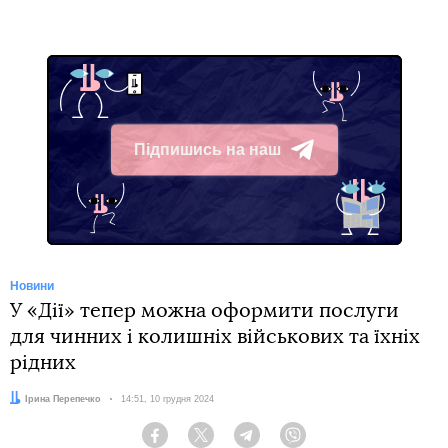
Підпишись на наш
Telegram
Новини
У «Дії» тепер можна оформити послуги
для чинних і колишніх військових та їхніх
рідних
Автор:
Ірина Перепечко
Дата:
14:51, 10 грудня 2024
Facebook
Twitter
Telegram
Viber