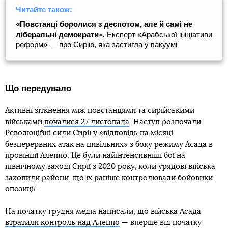
Читайте також:
«Повстанці боролися з деспотом, але й самі не
ліберальні демократи».
Експерт «Арабської ініціативи
реформ» — про Сирію, яка застигла у вакуумі
Що передувало
Активні зіткнення між повстанцями та сирійськими
військами
почалися 27 листопада
. Наступ розпочали
Революційні сили Сирії у «відповідь на місяці
безперервних атак на цивільних» з боку режиму Асада в
провінції Алеппо. Це були найінтенсивніші бої на
північному заході Сирії з 2020 року, коли урядові війська
захопили райони, що їх раніше контролювали бойовики
опозиції.
На початку грудня медіа написали, що війська Асада
втратили контроль над Алеппо
— вперше від початку