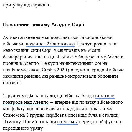
притулку від сирійців.
Повалення режиму Асада в Сирії
Активні зіткнення між повстанцями та сирійськими
військами
почалися 27 листопада
. Наступ розпочали
Революційні сили Сирії у «відповідь на місяці
безперервних атак на цивільних» з боку режиму Асада в
провінції Алеппо. Це були найінтенсивніші бої на
північному заході Сирії з 2020 року, коли урядові війська
захопили райони, які раніше контролювали бойовики
опозиції.
1 грудня медіа написали, що війська Асада
втратили
контроль над Алеппо
— вперше від початку військового
конфлікту, що розпочався понад десять років тому.
Станом на 8 грудня сирійська опозиція була в столиці
Дамаску. Премʼєр країни
готується
передати їй функції
перехідного уряду.