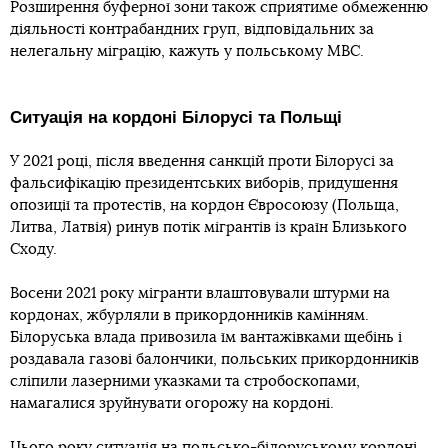
Розширення буферної зони також сприятиме обмеженню
діяльності контрабандних груп, відповідальних за
нелегальну міграцію, кажуть у польському МВС.
Ситуація на кордоні Білорусі та Польщі
У 2021 році, після введення санкцій проти Білорусі за
фальсифікацію президентських виборів, придушення
опозиції та протестів, на кордон Євросоюзу (Польща,
Литва, Латвія) ринув потік мігрантів із країн Близького
Сходу.
Восени 2021 року мігранти влаштовували штурми на
кордонах, жбурляли в прикордонників камінням.
Білоруська влада привозила їм вантажівками щебінь і
роздавала газові балончики, польських прикордонників
сліпили лазерними указками та стробоскопами,
намагалися зруйнувати огорожу на кордоні.
Цього року ситуація на польсько-білоруському кордоні