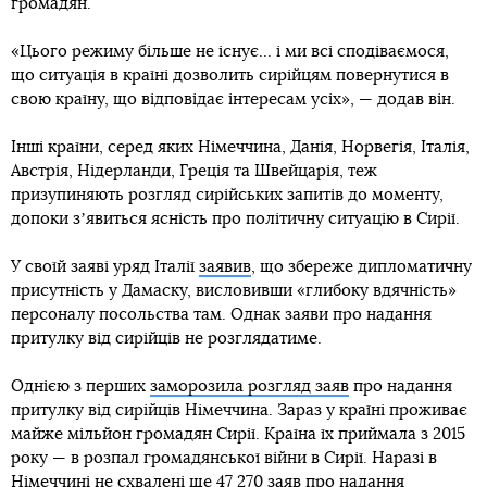
громадян.
«Цього режиму більше не існує... і ми всі сподіваємося,
що ситуація в країні дозволить сирійцям повернутися в
свою країну, що відповідає інтересам усіх», — додав він.
Інші країни, серед яких Німеччина, Данія, Норвегія, Італія,
Австрія, Нідерланди, Греція та Швейцарія, теж
призупиняють розгляд сирійських запитів до моменту,
допоки зʼявиться ясність про політичну ситуацію в Сирії.
У своїй заяві уряд Італії
заявив
, що збереже дипломатичну
присутність у Дамаску, висловивши «глибоку вдячність»
персоналу посольства там. Однак заяви про надання
притулку від сирійців не розглядатиме.
Однією з перших
заморозила розгляд заяв
про надання
притулку від сирійців Німеччина. Зараз у країні проживає
майже мільйон громадян Сирії. Країна їх приймала з 2015
року — в розпал громадянської війни в Сирії. Наразі в
Німеччині не схвалені ще 47 270 заяв про надання