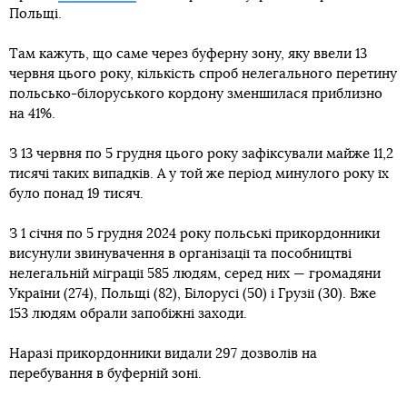
Польщі.
Там кажуть, що саме через буферну зону, яку ввели 13
червня цього року, кількість спроб нелегального перетину
польсько-білоруського кордону зменшилася приблизно
на 41%.
З 13 червня по 5 грудня цього року зафіксували майже 11,2
тисячі таких випадків. А у той же період минулого року їх
було понад 19 тисяч.
З 1 січня по 5 грудня 2024 року польські прикордонники
висунули звинувачення в організації та пособництві
нелегальній міграції 585 людям, серед них — громадяни
України (274), Польщі (82), Білорусі (50) і Грузії (30). Вже
153 людям обрали запобіжні заходи.
Наразі прикордонники видали 297 дозволів на
перебування в буферній зоні.