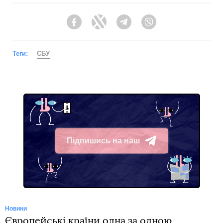
Facebook
Twitter
Telegram
Viber
Теги:
СБУ
Підпишись на наш
Telegram
Новини
Європейські країни одна за одною