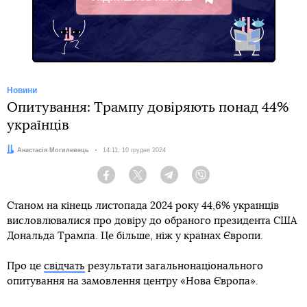
Telegram
Новини
Опитування: Трампу довіряють понад 44%
українців
Автор:
Анастасія Могилевець
Дата:
14:11, 10 грудня 2024
Facebook
Twitter
Telegram
Viber
Станом на кінець листопада 2024 року 44,6% українців
висловлювалися про довіру до обраного президента США
Дональда Трампа. Це більше, ніж у країнах Європи.
Про це
свідчать
результати загальнонаціонального
опитування на замовлення центру «Нова Європа».