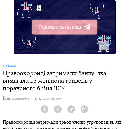
Підпишись на наш
Telegram
Новини
Правоохоронці затримали банду, яка
вимагала 1,5 мільйона гривень у
пораненого бійця ЗСУ
Автор:
Ірина Перепечко
Дата:
13:22, 10 грудня 2024
Facebook
Twitter
Telegram
Viber
Правоохоронці затримали трьох членів угруповання, які
вимагали гроші з важкопораненого воїна Збройних сил