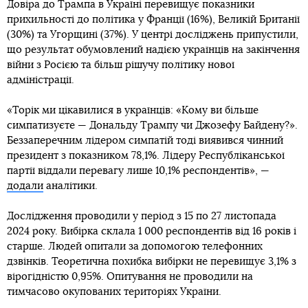
Довіра до Трампа в Україні перевищує показники
прихильності до політика у Франції (16%), Великій Британії
(30%) та Угорщині (37%). У центрі досліджень припустили,
що результат обумовлений надією українців на закінчення
війни з Росією та більш рішучу політику нової
адміністрації.
«Торік ми цікавилися в українців: «Кому ви більше
симпатизуєте — Дональду Трампу чи Джозефу Байдену?».
Беззаперечним лідером симпатій тоді виявився чинний
президент з показником 78,1%. Лідеру Республіканської
партії віддали перевагу лише 10,1% респондентів», —
додали
аналітики.
Дослідження проводили у період з 15 по 27 листопада
2024 року. Вибірка склала 1 000 респондентів від 16 років і
старше. Людей опитали за допомогою телефонних
дзвінків. Теоретична похибка вибірки не перевищує 3,1% з
вірогідністю 0,95%. Опитування не проводили на
тимчасово окупованих територіях України.