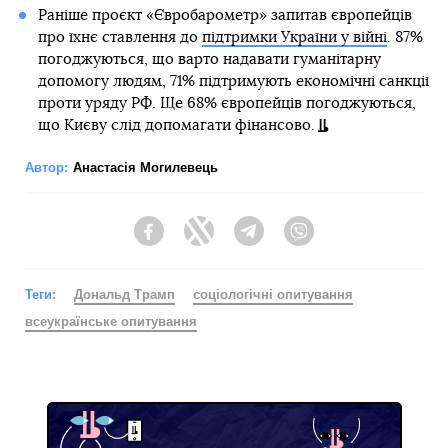
Раніше проєкт «Євробарометр» запитав європейців
про їхнє ставлення до
підтримки України у війні
. 87%
погоджуються, що варто надавати гуманітарну
допомогу людям, 71% підтримують економічні санкції
проти уряду РФ. Ще 68% європейців погоджуються,
що Києву слід допомагати фінансово.
Автор:
Анастасія Могилевець
Facebook
Twitter
Telegram
Viber
Теги:
Дональд Трамп
соціологічні опитування
всеукраїнське опитування