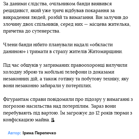
За даними слідства, очільником банди виявився
рецидивіст, який уже тричі відбував покарання за
викрадення людей, розбій та вимагання. Він залучив до
злочину двох спільників, серед них — місцева жителька,
причетна до сутенерства.
Члени банди нібито планували надалі «обкласти
даниною» і тримати в страху жителів Житомирщини.
Під час обшуків у затриманих правоохоронці вилучили
холодну зброю та мобільні телефони із доказами
незаконних дій, а також готівку та побутову техніку, яку
вони незаконно забирали у потерпілих.
Фігурантам справи повідомили про підозру у вимаганні з
погрозою насильства над потерпілим. Зараз вони
перебувають під вартою. Їм загрожує до 12 років тюрми з
конфіскацією майна.
Автор:
Ірина Перепечко