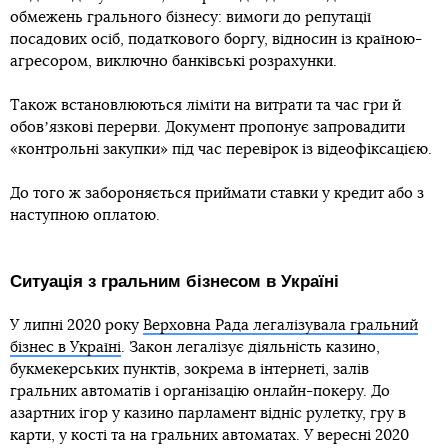
обмежень грального бізнесу: вимоги до репутації
посадових осіб, податкового боргу, відносин із країною-
агресором, виключно банківські розрахунки.
Також встановлюються ліміти на витрати та час гри й
обовʼязкові перерви. Документ пропонує запровадити
«контрольні закупки» під час перевірок із відеофіксацією.
До того ж забороняється приймати ставки у кредит або з
наступною оплатою.
Ситуація з гральним бізнесом в Україні
У липні 2020 року
Верховна Рада легалізувала гральний
бізнес в Україні
. Закон легалізує діяльність казино,
букмекерських пунктів, зокрема в інтернеті, залів
гральних автоматів і організацію онлайн-покеру. До
азартних ігор у казино парламент відніс рулетку, гру в
карти, у кості та на гральних автоматах. У вересні 2020