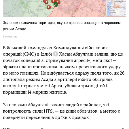
Зеленим позначена територія, яку контролює опозиція, а червоним —
режим Асада.
Liveuamap
Військовий командувач Командування військових
операцій (CMO) в
Ідлібі
Хасан Абдулгані заявив, що це
Довідка
початок «операції зі стримування агресії», мета якої —
зірвати плани противника шляхом превентивного удару
по його позиціях. Це відбувається одразу після того, як 26
листопада режим Асада з артилерії нібито обстріляв
школу-інтернат у місті Аріха, убивши трьох дітей і
поранивши 14 мирних жителів.
За словами Абдулгані, захист людей в районах, які
контролюють сили HTS, — це їхній обовʼязок, а метою є
повернути переселенців до їхніх домівок.