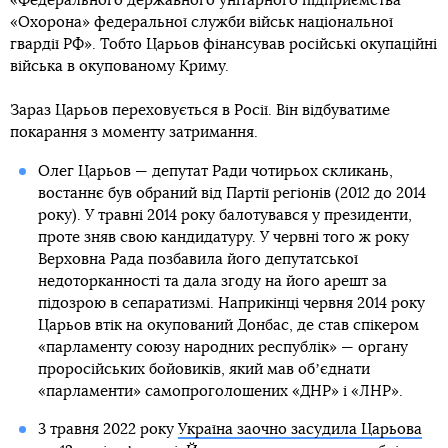
«Федерального державного унітарного підприємства
«Охорона» федеральної служби військ національної
гвардії РФ». Тобто Царьов фінансував російські окупаційні
війська в окупованому Криму.
Зараз Царьов переховується в Росії. Він відбуватиме
покарання з моменту затримання.
Олег Царьов — депутат Ради чотирьох скликань,
востаннє був обраний від Партії регіонів (2012 до 2014
року). У травні 2014 року балотувався у президенти,
проте зняв свою кандидатуру. У червні того ж року
Верховна Рада позбавила його депутатської
недоторканності та дала згоду на його арешт за
підозрою в сепаратизмі. Наприкінці червня 2014 року
Царьов втік на окупований Донбас, де став спікером
«парламенту союзу народних республік» — органу
проросійських бойовиків, який мав обʼєднати
«парламенти» самопроголошених «ДНР» і «ЛНР».
3 травня 2022 року
Україна заочно засудила Царьова