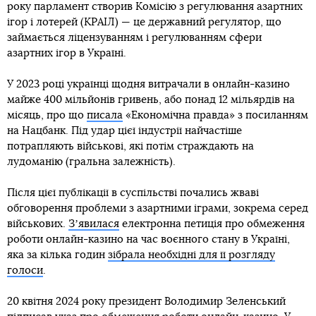
року парламент створив Комісію з регулювання азартних
ігор і лотерей (КРАІЛ) — це державний регулятор, що
займається ліцензуванням і регулюванням сфери
азартних ігор в Україні.
У 2023 році українці щодня витрачали в онлайн-казино
майже 400 мільйонів гривень, або понад 12 мільярдів на
місяць, про що
писала
«Економічна правда» з посиланням
на Нацбанк. Під удар цієї індустрії найчастіше
потрапляють військові, які потім страждають на
лудоманію (гральна залежність).
Після цієї публікації в суспільстві почались жваві
обговорення проблеми з азартними іграми, зокрема серед
військових.
Зʼявилася
електронна петиція про обмеження
роботи онлайн-казино на час воєнного стану в Україні,
яка за кілька годин
зібрала необхідні для її розгляду
голоси
.
20 квітня 2024 року президент Володимир Зеленський