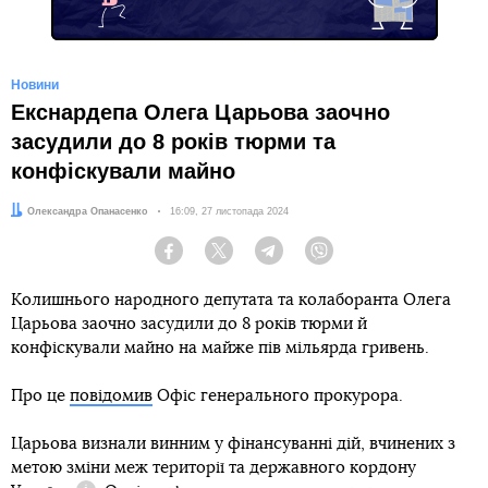
Новини
Екснардепа Олега Царьова заочно
засудили до 8 років тюрми та
конфіскували майно
Автор:
Олександра Опанасенко
Дата:
16:09, 27 листопада 2024
Facebook
Twitter
Telegram
Viber
Колишнього народного депутата та колаборанта Олега
Царьова заочно засудили до 8 років тюрми й
конфіскували майно на майже пів мільярда гривень.
Про це
повідомив
Офіс генерального прокурора.
Царьова визнали винним у
фінансуванні дій, вчинених з
метою зміни меж території та державного кордону