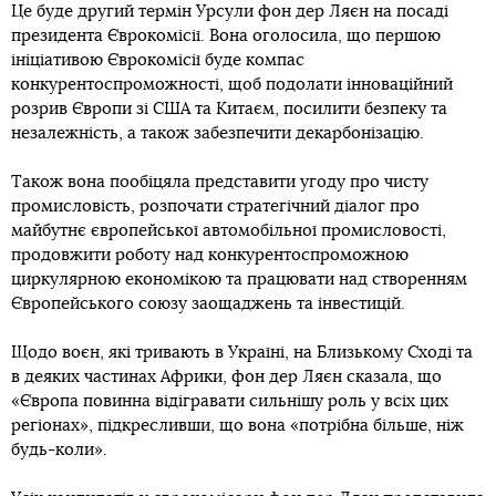
Це буде другий термін Урсули фон дер Ляєн на посаді
президента Єврокомісії. Вона оголосила, що першою
ініціативою Єврокомісії буде компас
конкурентоспроможності, щоб подолати інноваційний
розрив Європи зі США та Китаєм, посилити безпеку та
незалежність, а також забезпечити декарбонізацію.
Також вона пообіцяла представити угоду про чисту
промисловість, розпочати стратегічний діалог про
майбутнє європейської автомобільної промисловості,
продовжити роботу над конкурентоспроможною
циркулярною економікою та працювати над створенням
Європейського союзу заощаджень та інвестицій.
Щодо воєн, які тривають в Україні, на Близькому Сході та
в деяких частинах Африки, фон дер Ляєн сказала, що
«Європа повинна відігравати сильнішу роль у всіх цих
регіонах», підкресливши, що вона «потрібна більше, ніж
будь-коли».