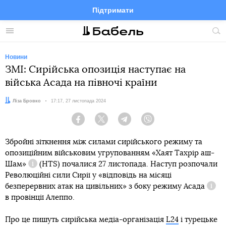
Підтримати
Facebook
Telegram
Twitter
Instagram
Меню
По
по
сай
Новини
ЗМІ: Сирійська опозиція наступає на
війська Асада на півночі країни
Автор:
Ліза Бровко
Дата:
17:17, 27 листопада 2024
Facebook
Twitter
Telegram
Viber
Збройні зіткнення між силами сирійського режиму та
опозиційним військовим угрупованням
«Хаят Тахрір аш-
Шам»
(HTS) почалися 27 листопада. Наступ розпочали
Довідка
Революційні сили Сирії у «відповідь на місяці
безперервних атак на цивільних» з боку
режиму Асада
Дові
в провінції Алеппо.
Про це пишуть сирійська медіа-організація
L24
і турецьке