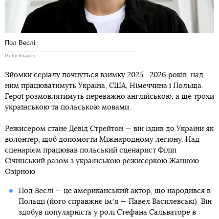
Пол Веслі
Getty Images
Зйомки серіалу почнуться взимку 2025—2026 років, над
ним працюватимуть Україна, США, Німеччина і Польща.
Герої розмовлятимуть переважно англійською, а ще трохи
українською та польською мовами.
Режисером стане Девід Стрейтон — він їздив до України як
волонтер, щоб допомогти Міжнародному легіону. Над
сценарієм працював польський сценарист Філіп
Січинський разом з українською режисеркою Жанною
Озірною.
Пол Веслі — це американський актор, що народився в
Польщі (його справжнє імʼя — Павел Василевські). Він
здобув популярність у ролі Стефана Сальваторе в