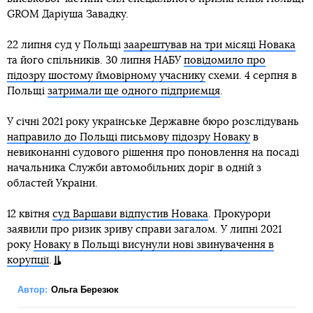
GROM Даріуша Завадку.
22 липня суд у Польщі
заарештував на три місяці Новака
та його спільників. 30 липня НАБУ
повідомило про
підозру шостому ймовірному учаснику
схеми. 4 серпня в
Польщі
затримали ще одного підприємця
.
У січні 2021 року українське Державне бюро розслідувань
направило до Польщі письмову підозру Новаку
в
невиконанні судового рішення про поновлення на посаді
начальника Служби автомобільних доріг в одній з
областей України.
12 квітня
суд Варшави відпустив Новака
. Прокурори
заявили про ризик зриву справи загалом. У липні 2021
року
Новаку в Польщі висунули нові звинувачення в
корупції
.
Автор:
Ольга Березюк