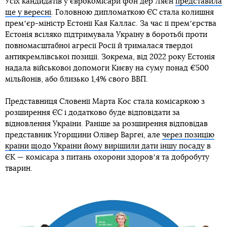
Усіх кандидатів у єврокомісари фон дер Ляєн
представила
ще у вересні
. Головною дипломаткою ЄС стала колишня
премʼєр-міністр Естонії Кая Каллас. За час її премʼєрства
Естонія всіляко підтримувала Україну в боротьбі проти
повномасштабної агресії Росії й трималася твердої
антикремлівської позиції. Зокрема, від 2022 року Естонія
надала військової допомоги Києву на суму понад €500
мільйонів, або близько 1,4% свого ВВП.
Представниця Словенії Марта Кос стала комісаркою з
розширення ЄС і додатково буде відповідати за
відновлення України. Раніше за розширення відповідав
представник Угорщини Олівер Варгеї, але
через позицію
країни щодо України йому вирішили дати іншу посаду
в
ЄК — комісара з питань охорони здоровʼя та добробуту
тварин.