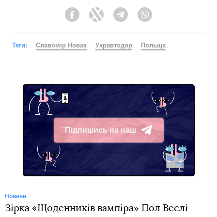
Facebook
Twitter
Telegram
Viber
Теги:
Славомір Новак
Укравтодор
Польща
Підпишись на наш
Telegram
Новини
Зірка «Щоденників вампіра» Пол Веслі