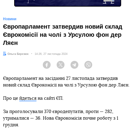
Новини
Європарламент затвердив новий склад
Єврокомісії на чолі з Урсулою фон дер
Ляєн
Автор:
Ольга Березюк
Дата:
14:26, 27 листопада 2024
Facebook
Twitter
Telegram
Viber
Європарламент на засіданні 27 листопада затвердив
новий склад Єврокомісії на чолі з Урсулою фон дер Ляєн.
Про це
йдеться
на сайті ЄП.
За проголосували 370 євродепутатів, проти — 282,
утрималися — 36. Нова Єврокомісія почне роботу з 1
грудня.