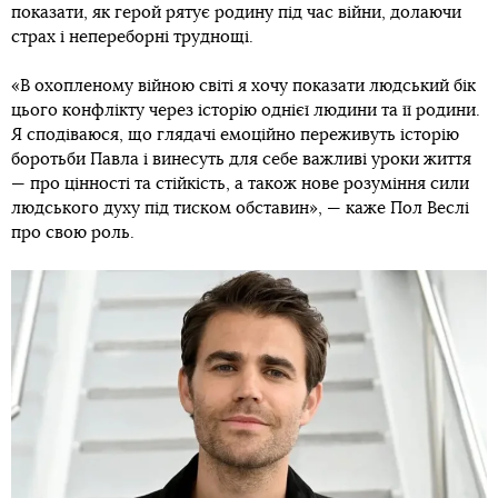
показати, як герой рятує родину під час війни, долаючи
страх і непереборні труднощі.
«В охопленому війною світі я хочу показати людський бік
цього конфлікту через історію однієї людини та її родини.
Я сподіваюся, що глядачі емоційно переживуть історію
боротьби Павла і винесуть для себе важливі уроки життя
— про цінності та стійкість, а також нове розуміння сили
людського духу під тиском обставин», — каже Пол Веслі
про свою роль.