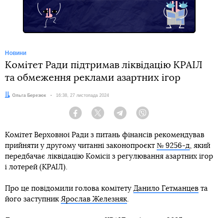
Новини
Комітет Ради підтримав ліквідацію КРАІЛ
та обмеження реклами азартних ігор
Автор:
Ольга Березюк
Дата:
16:38, 27 листопада 2024
Facebook
Twitter
Telegram
Viber
Комітет Верховної Ради з питань фінансів рекомендував
прийняти у другому читанні законопроєкт
№ 9256-д
, який
передбачає ліквідацію Комісії з регулювання азартних ігор
і лотерей (КРАІЛ).
Про це повідомили голова комітету
Данило Гетманцев
та
його заступник
Ярослав Железняк
.