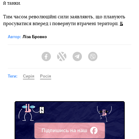
й танки.
Тим часом революційні сили заявляють, що планують
просуватися вперед і повернути втрачені території.
Автор:
Ліза Бровко
Facebook
Twitter
Telegram
Viber
Теги:
Сирія
Росія
Підпишись на наш
Facebook