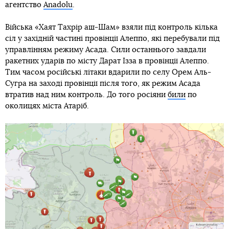
агентство
Anadolu
.
Війська «Хаят Тахрір аш-Шам» взяли під контроль кілька
сіл у західній частині провінції Алеппо, які перебували під
управлінням режиму Асада. Сили останнього завдали
ракетних ударів по місту Дарат Ізза в провінції Алеппо.
Тим часом російські літаки вдарили по селу Орем Аль-
Сугра на заході провінції після того, як режим Асада
втратив над ним контроль. До того росіяни
били
по
околицях міста Атаріб.