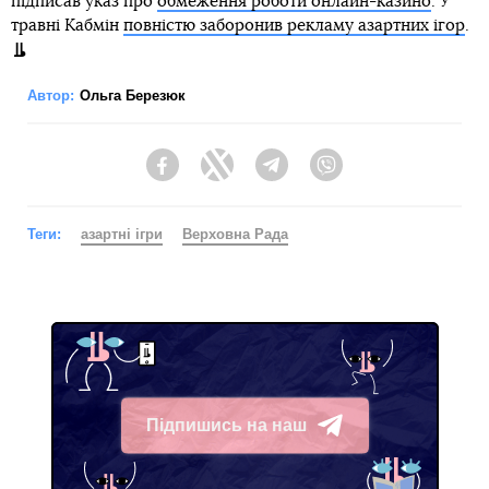
підписав указ про
обмеження роботи онлайн-казино
. У
травні Кабмін
повністю заборонив рекламу азартних ігор
.
Автор:
Ольга Березюк
Facebook
Twitter
Telegram
Viber
Теги:
азартні ігри
Верховна Рада
Підпишись на наш
Telegram