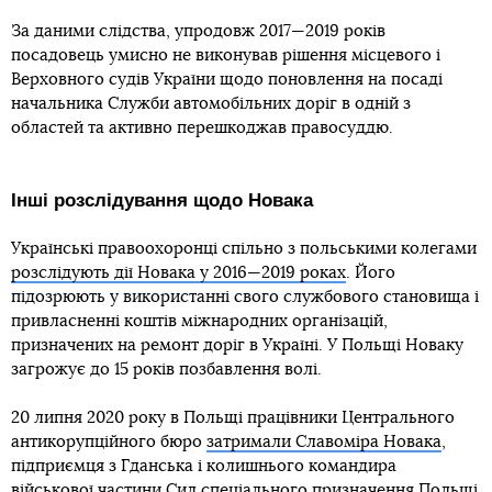
За даними слідства, упродовж 2017—2019 років
посадовець умисно не виконував рішення місцевого і
Верховного судів України щодо поновлення на посаді
начальника Служби автомобільних доріг в одній з
областей та активно перешкоджав правосуддю.
Інші розслідування щодо Новака
Українські правоохоронці спільно з польськими колегами
розслідують дії Новака у 2016—2019 роках
. Його
підозрюють у використанні свого службового становища і
привласненні коштів міжнародних організацій,
призначених на ремонт доріг в Україні. У Польщі Новаку
загрожує до 15 років позбавлення волі.
20 липня 2020 року в Польщі працівники Центрального
антикорупційного бюро
затримали Славоміра Новака
,
підприємця з Гданська і колишнього командира
військової частини Сил спеціального призначення Польщі