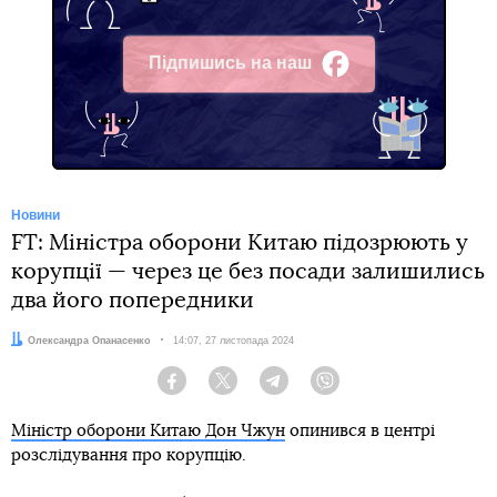
Підпишись на наш
Facebook
Новини
FT: Міністра оборони Китаю підозрюють у
корупції — через це без посади залишились
два його попередники
Автор:
Олександра Опанасенко
Дата:
14:07, 27 листопада 2024
Facebook
Twitter
Telegram
Viber
Міністр оборони Китаю Дон Чжун
опинився в центрі
розслідування про корупцію.