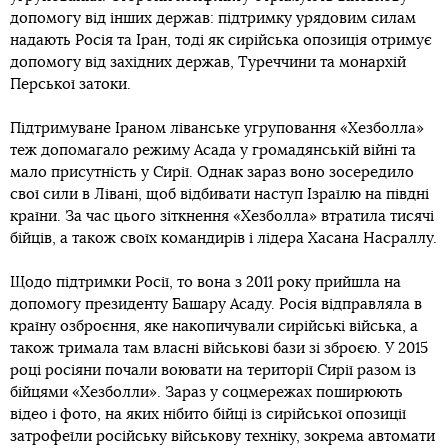
допомогу від інших держав: підтримку урядовим силам
надають Росія та Іран, тоді як сирійська опозиція отримує
допомогу від західних держав, Туреччини та монархій
Перської затоки.
Підтримуване Іраном ліванське угруповання «Хезболла»
теж допомагало режиму Асада у громадянській війні та
мало присутність у Сирії. Однак зараз воно зосередило
свої сили в Лівані, щоб відбивати наступ Ізраїлю на півдні
країни. За час цього зіткнення «Хезболла» втратила тисячі
бійців, а також своїх командирів і лідера Хасана Насраллу.
Щодо підтримки Росії, то вона з 2011 року прийшла на
допомогу президенту Башару Асаду. Росія відправляла в
країну озброєння, яке накопичували сирійські війська, а
також тримала там власні військові бази зі зброєю. У 2015
році росіяни почали воювати на території Сирії разом із
бійцями «Хезболли». Зараз у соцмережах поширюють
відео і фото, на яких нібито бійці із сирійської опозиції
затрофеїли російську військову техніку, зокрема автомати