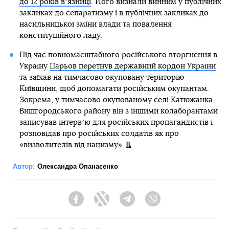
до 12 років вʼязниці
. Його визнали винним у публічних
закликах до сепаратизму і в публічних закликах до
насильницької зміни влади та повалення
конституційного ладу.
Під час повномасштабного російського вторгнення в
Україну
Царьов перетнув державний кордон України
та заїхав на тимчасово окуповану територію
Київщини, щоб допомагати російським окупантам.
Зокрема, у тимчасово окупованому селі Катюжанка
Вишгородського району він з іншими колаборантами
записував інтервʼю для російських пропагандистів і
розповідав про російських солдатів як про
«визволителів від нацизму».
Автор:
Олександра Опанасенко
Facebook
Twitter
Telegram
Viber