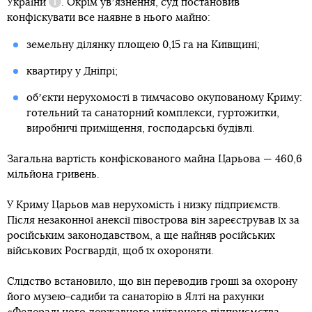
України
. Окрім увʼязнення, суд постановив
Довідка
конфіскувати все наявне в нього майно:
земельну ділянку площею 0,15 га на Київщині;
квартиру у Дніпрі;
обʼєкти нерухомості в тимчасово окупованому Криму:
готельний та санаторний комплекси, гуртожитки,
виробничі приміщення, господарські будівлі.
Загальна вартість конфіскованого майна Царьова — 460,6
мільйона гривень.
У Криму Царьов мав нерухомість і низку підприємств.
Після незаконної анексії півострова він зареєстрував їх за
російським законодавством, а ще найняв російських
військових Росгвардії, щоб їх охороняти.
Слідство встановило, що він переводив гроші за охорону
його музею-садиби та санаторію в Ялті на рахунки