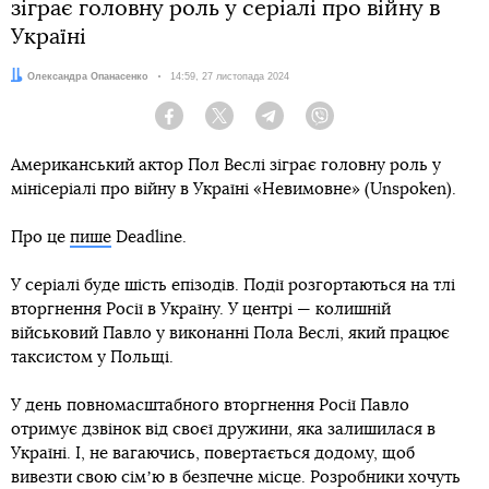
зіграє головну роль у серіалі про війну в
Україні
Автор:
Олександра Опанасенко
Дата:
14:59, 27 листопада 2024
Facebook
Twitter
Telegram
Viber
Американський актор Пол Веслі зіграє головну роль у
мінісеріалі про війну в Україні «Невимовне» (Unspoken).
Про це
пише
Deadline.
У серіалі буде шість епізодів. Події розгортаються на тлі
вторгнення Росії в Україну. У центрі — колишній
військовий Павло у виконанні Пола Веслі, який працює
таксистом у Польщі.
У день повномасштабного вторгнення Росії Павло
отримує дзвінок від своєї дружини, яка залишилася в
Україні. І, не вагаючись, повертається додому, щоб
вивезти свою сімʼю в безпечне місце. Розробники хочуть