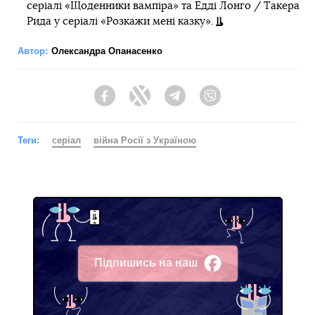
серіалі «Щоденники вампіра» та Едді Лонго / Такера
Рида у серіалі «Розкажи мені казку».
Автор:
Олександра Опанасенко
Facebook
Twitter
Telegram
Viber
Теги:
серіал
війна Росії з Україною
Підпишись на наш
Facebook