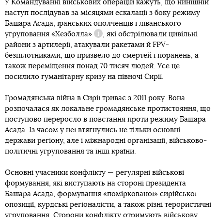
У Командуванні військових операцій кажуть, що нинішній
наступ послідував за місяцями ескалації з боку режиму
Башара Асада, іранських ополченців і ліванського
угруповання
«Хезболла»
, які обстрілювали цивільні
Довідка
райони з артилерії, атакували ракетами й FPV-
безпілотниками, що призвело до смертей і поранень, а
також переміщення понад 70 тисяч людей. Усе це
посилило гуманітарну кризу на півночі Сирії.
Громадянська війна в Сирії триває з 2011 року. Вона
розпочалася як локальне громадянське протистояння, що
поступово переросло в повстання проти режиму Башара
Асада. Із часом у неї втягнулись не тільки основні
держави регіону, але і міжнародні організації, військово-
політичні угруповання та інші країни.
Основні учасники конфлікту — регулярні військові
формування, які виступають на стороні президента
Башара Асада, формування «поміркованої» сирійської
опозиції, курдські регіоналісти, а також різні терористичні
угруповання. Сторони конфлікту отримують військову