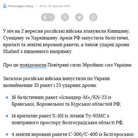
Автор:
Олександра Амру
Дата:
09:41, 02 вересня 2024
5
Facebook
Twitter
Telegram
Viber
У ніч на 2 вересня російські війська атакували Київщину,
Сумщину та Харківщину. Армія РФ запустила балістичні,
крилаті та зенітні керовані ракети, а також ударні дрони
Shahed з південного напрямку.
Про це
повідомили
Повітряні сили Збройних сил України.
Загалом російські війська випустили по Україні
щонайменше 35 ракет і 23 ударних дрони:
16 балістичних ракет «Іскандер-М»/KN-23 із
Брянської, Воронезької та Курської областей РФ;
14 крилатих ракет Х-101 із літаків Ту-95МС з
повітряного простору Волгоградської області РФ;
4 зенітні керовані ракети С-300/С-400 із Бєлгороської