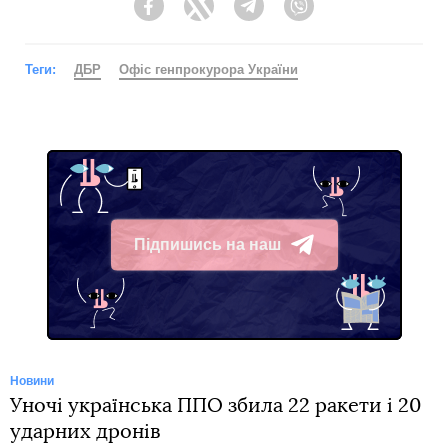
Facebook
Twitter
Telegram
Viber
Теги:
ДБР
Офіс генпрокурора України
Підпишись на наш
Telegram
Новини
Уночі українська ППО збила 22 ракети і 20
ударних дронів