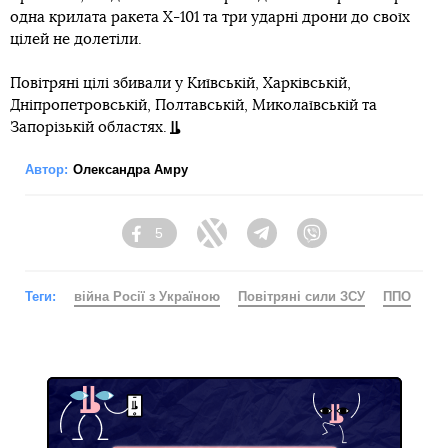
одна крилата ракета Х-101 та три ударні дрони до своїх
цілей не долетіли.
Повітряні цілі збивали у Київській, Харківській,
Дніпропетровській, Полтавській, Миколаївській та
Запорізькій областях.
Автор:
Олександра Амру
5
Facebook
Twitter
Telegram
Viber
Теги:
війна Росії з Україною
Повітряні сили ЗСУ
ППО