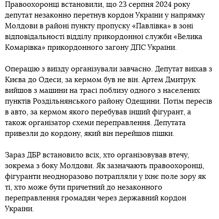
Правоохоронці встановили, що 23 серпня 2024 року
депутат незаконно перетнув кордон України у напрямку
Молдови в районі пункту пропуску «Павлівка» в зоні
відповідальності відділу прикордонної служби «Велика
Комарівка» прикордонного загону ДПС України.
Операцію з виїзду організували завчасно. Депутат виїхав з
Києва до Одеси, за кермом був не він. Артем Дмитрук
вийшов з машини на трасі поблизу одного з населених
пунктів Роздільнянського району Одещини. Потім пересів
в авто, за кермом якого перебував інший фігурант, а
також організатор схеми переправлення. Депутата
привезли до кордону, який він перейшов пішки.
Зараз ДБР встановило всіх, хто організовував втечу,
зокрема з боку Молдови. Як зазначають правоохоронці,
фігуранти неодноразово потрапляли у їхнє поле зору як
ті, хто може бути причетний до незаконного
переправлення громадян через державний кордон
України.