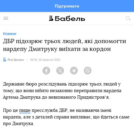
Підтримати
Facebook
Telegram
Twitter
Instagram
Меню
По
по
сай
Новини
ДБР підозрює трьох людей, які допомогти
нардепу Дмитруку виїхати за кордон
Автор:
Ліза Бровко
Дата:
09:54, 02 вересня 2024
Facebook
Twitter
Telegram
Viber
Державне бюро розслідувань підозрює трьох людей у
тому, що вони нібито незаконно переправили нардепа
Артема Дмитрука до невизнаного Придністровʼя.
Про це
пише
пресслужба ДБР, не називаючи імені
нардепа, але з деталей справи випливає, що йдеться саме
про Дмитрука.