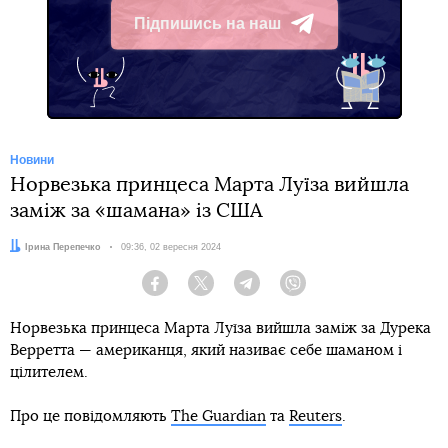
Підпишись на наш
Telegram
Новини
Норвезька принцеса Марта Луїза вийшла
заміж за «шамана» із США
Автор:
Ірина Перепечко
Дата:
09:36, 02 вересня 2024
Facebook
Twitter
Telegram
Viber
Норвезька принцеса Марта Луїза вийшла заміж за Дурека
Верретта — американця, який називає себе шаманом і
цілителем.
Про це повідомляють
The Guardian
та
Reuters
.