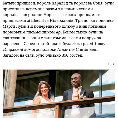
Батьки принцеси, король Харальд та королева Соня, були
присутні на церемонії разом з іншими членами
королівської родини Норвегії, а також принцами та
принцесами зі Швеції та Нідерландів. Три дочки принцеси
Марти Луїзи від попереднього шлюбу з нині покійним
норвезьким письменником Арі Беном також були на
святкуванні — вони стали трьома із семи подружок
нареченої. Серед гостей також була зірка реаліті-шоу
«Справжні домогосподарки Атланти» Синтія Бейлі.
Загалом на святі було близько 350 гостей.
1
6