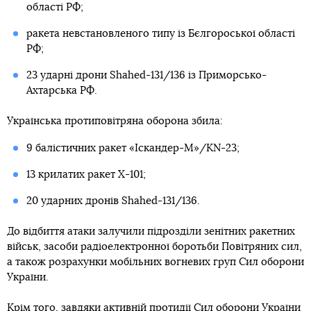
області РФ;
ракета невстановленого типу із Бєлгороської області
РФ;
23 ударні дрони Shahed-131/136 із Приморсько-
Ахтарська РФ.
Українська протиповітряна оборона збила:
9 балістичних ракет «Іскандер-М»/KN-23;
13 крилатих ракет Х-101;
20 ударних дронів Shahed-131/136.
До відбиття атаки залучили підрозділи зенітних ракетних
військ, засоби радіоелектронної боротьби Повітряних сил,
а також розрахунки мобільних вогневих груп Сил оборони
України.
Крім того, завдяки активній протидії Сил оборони України