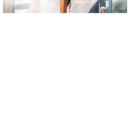
Церемонію намагалися приховати від публіки та великої
кількості преси — весілля проходило за білими тенетами,
а доступ мали лише ті медіа, які спонсорували захід. На
відміну від першого весілля принцеси в 2002 році, яке
відбулося в найбільшому соборі країни, цьогорічну
церемонію одруження не транслювали по телебаченню.
Весілля також фільмувала знімальна група Netflix, яка
невдовзі випустить документальний фільм — цим були
незадоволені місцеві видання, яких не допустили до
свята.