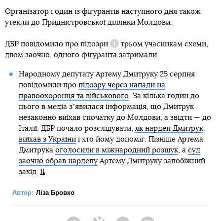
Організатор і один із фігурантів наступного дня також
утекли до Придністровської ділянки Молдови.
ДБР повідомило про
підозри
трьом учасникам схеми,
Довідка
двом заочно, одного фігуранта затримали.
Народному депутату Артему Дмитруку 25 серпня
повідомили про
підозру через напади на
правоохоронця та військового
. За кілька годин до
цього в медіа зʼявилася інформація, що Дмитрук
незаконно виїхав спочатку до Молдови, а звідти — до
Італії. ДБР почало розслідувати,
як нардеп Дмитрук
виїхав з України
і хто йому допоміг. Пізніше Артема
Дмитрука
оголосили в міжнародний розшук
, а
суд
заочно обрав нардепу
Артему Дмитруку запобіжний
захід.
Автор:
Ліза Бровко