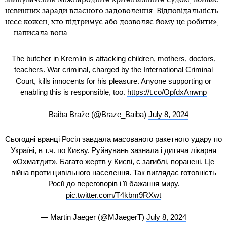
невинних заради власного задоволення. Відповідальність
несе кожен, хто підтримує або дозволяє йому це робити»,
— написала вона.
The butcher in Kremlin is attacking children, mothers, doctors,
teachers. War criminal, charged by the International Criminal
Court, kills innocents for his pleasure. Anyone supporting or
enabling this is responsible, too.
https://t.co/OpfdxAnwnp
— Baiba Braže (@Braze_Baiba)
July 8, 2024
Сьогодні вранці Росія завдала масованого ракетного удару по
Україні, в т.ч. по Києву. Руйнувань зазнала і дитяча лікарня
«Охматдит». Багато жертв у Києві, є загиблі, поранені. Це
війна проти цивільного населення. Так виглядає готовність
Росії до переговорів і її бажання миру.
pic.twitter.com/T4kbm9RXwt
— Martin Jaeger (@MJaegerT)
July 8, 2024