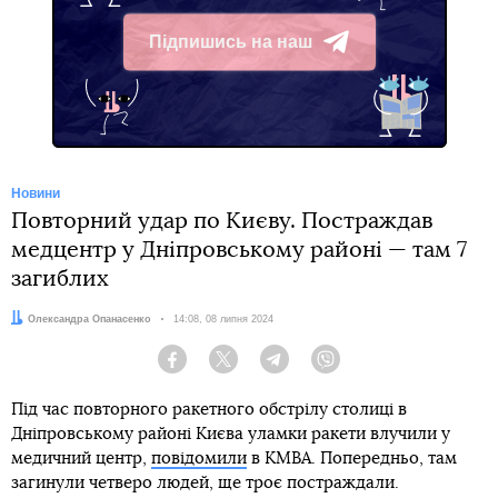
Підпишись на наш
Telegram
Новини
Повторний удар по Києву. Постраждав
медцентр у Дніпровському районі — там 7
загиблих
Автор:
Олександра Опанасенко
Дата:
14:08, 08 липня 2024
Facebook
Twitter
Telegram
Viber
Під час повторного ракетного обстрілу столиці в
Дніпровському районі Києва уламки ракети влучили у
медичний центр,
повідомили
в КМВА. Попередньо, там
загинули четверо людей, ще троє постраждали.