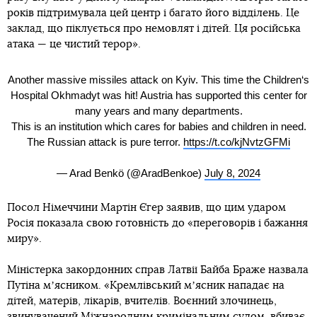
років підтримувала цей центр і багато його відділень. Це
заклад, що піклується про немовлят і дітей. Ця російська
атака — це чистий терор».
Another massive missiles attack on Kyiv. This time the Children‘s
Hospital Okhmadyt was hit! Austria has supported this center for
many years and many departments.
This is an institution which cares for babies and children in need.
The Russian attack is pure terror.
https://t.co/kjNvtzGFMi
— Arad Benkö (@AradBenkoe)
July 8, 2024
Посол Німеччини Мартін Єгер заявив, що цим ударом
Росія показала свою готовність до «переговорів і бажання
миру».
Міністерка закордонних справ Латвії Байба Браже назвала
Путіна мʼясником. «Кремлівський мʼясник нападає на
дітей, матерів, лікарів, вчителів. Воєнний злочинець,
звинувачений Міжнародним кримінальним судом, вбиває