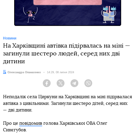
Telegram
Новини
На Харківщині автівка підірвалась на міні —
загинули шестеро людей, серед них дві
дитини
Автор:
Олександра Опанасенко
Дата:
14:29, 08 липня 2024
Facebook
Twitter
Telegram
Viber
Неподалік села Циркуни на Харківщині на міні підірвалася
автівка з цивільними. Загинули шестеро дітей, серед них
— дві дитини.
Про це
повідомив
голова Харківської ОВА Олег
Синєгубов.