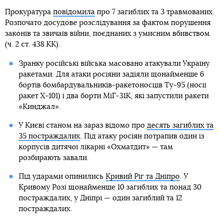
Прокуратура
повідомила
про 7 загиблих та 3 травмованих.
Розпочато досудове розслідування за фактом порушення
законів та звичаїв війни, поєднаних з умисним вбивством
(ч. 2 ст. 438 КК).
Зранку російські війська масовано атакували Україну
ракетами. Для атаки росіяни задіяли щонайменше 6
бортів бомбардувальників-ракетоносців Ту-95 (носії
ракет Х-101) і два борти МіГ-31К, які запустили ракети
«Кинджал».
У Києві станом на зараз відомо про
десять загиблих та
35 постраждалих
. Під атаку росіян потрапив один із
корпусів дитячої лікарні «Охматдит» — там
розбирають завали.
Під ударами опинились
Кривий Ріг та Дніпро
. У
Кривому Розі щонайменше 10 загиблих та понад 30
постраждалих, у Дніпрі — один загиблий та 12
постраждалих.