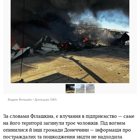
Вадим Філашкін / Донецька ОВА
За словами Філашкіна, є влучання в підприємство — саме
на його території загинули троє чоловіків. Під вогнем
опинилися й інші громади Донеччини — інформація про
постраждалих та пошкодження звідти не надходила.