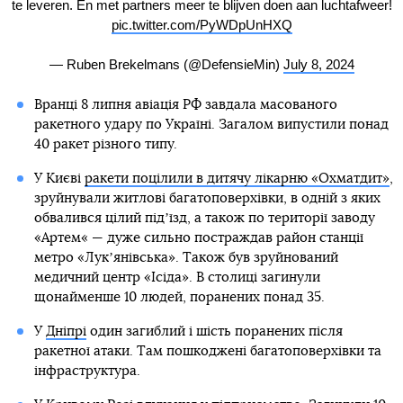
te leveren. En met partners meer te blijven doen aan luchtafweer!
pic.twitter.com/PyWDpUnHXQ
— Ruben Brekelmans (@DefensieMin)
July 8, 2024
Вранці 8 липня авіація РФ завдала масованого
ракетного удару по Україні. Загалом випустили понад
40 ракет різного типу.
У Києві
ракети поцілили в дитячу лікарню «Охматдит»
,
зруйнували житлові багатоповерхівки, в одній з яких
обвалився цілий підʼїзд, а також по території заводу
«Артем« — дуже сильно постраждав район станції
метро «Лукʼянівська». Також був зруйнований
медичний центр «Ісіда». В столиці загинули
щонайменше 10 людей, поранених понад 35.
У
Дніпрі
один загиблий і шість поранених після
ракетної атаки. Там пошкоджені багатоповерхівки та
інфраструктура.