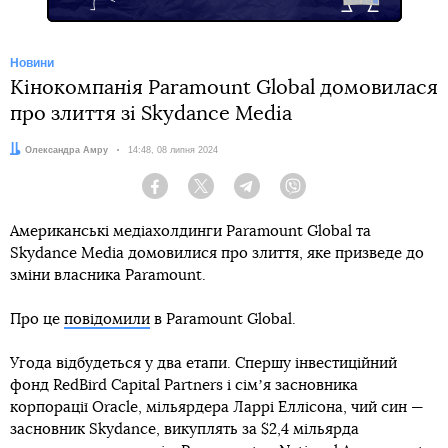
Новини
Кінокомпанія Paramount Global домовилася
про злиття зі Skydance Media
Автор:
Олександра Амру
Дата:
14:48, 08 липня 2024
Facebook
Twitter
Telegram
Viber
Американські медіахолдинги Paramount Global та
Skydance Media домовилися про злиття, яке призведе до
зміни власника Paramount.
Про це
повідомили
в Paramount Global.
Угода відбудеться у два етапи. Спершу інвестиційний
фонд RedBird Capital Partners і сімʼя засновника
корпорації Oracle, мільярдера Ларрі Еллісона, чий син —
засновник Skydance, викуплять за $2,4 мільярда