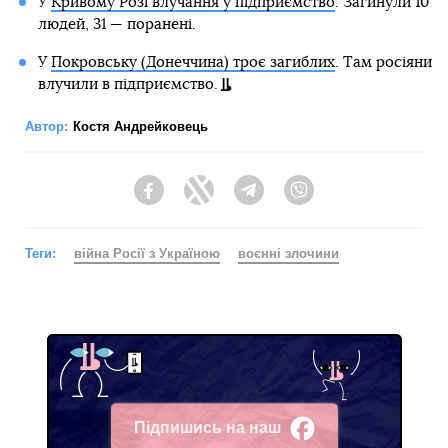
У
Кривому Розі влучання у підприємство
. Загинули 10
людей, 31 — поранені.
У
Покровську (Донеччина) троє загиблих
. Там росіяни
влучили в підприємство.
Автор:
Костя Андрейковець
Facebook
Twitter
Telegram
Viber
Теги:
війна Росії з Україною
воєнні злочини
Підпишись на наш
Facebook