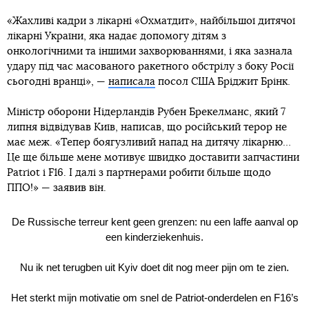
«Жахливі кадри з лікарні «Охматдит», найбільшої дитячої
лікарні України, яка надає допомогу дітям з
онкологічними та іншими захворюваннями, і яка зазнала
удару під час масованого ракетного обстрілу з боку Росії
сьогодні вранці», —
написала
посол США Бріджит Брінк.
Міністр оборони Нідерландів Рубен Брекелманс, який 7
липня відвідував Київ, написав, що російський терор не
має меж. «Тепер боягузливий напад на дитячу лікарню…
Це ще більше мене мотивує швидко доставити запчастини
Patriot і F16. І далі з партнерами робити більше щодо
ППО!» — заявив він.
De Russische terreur kent geen grenzen: nu een laffe aanval op
een kinderziekenhuis.
Nu ik net terugben uit Kyiv doet dit nog meer pijn om te zien.
Het sterkt mijn motivatie om snel de Patriot-onderdelen en F16’s