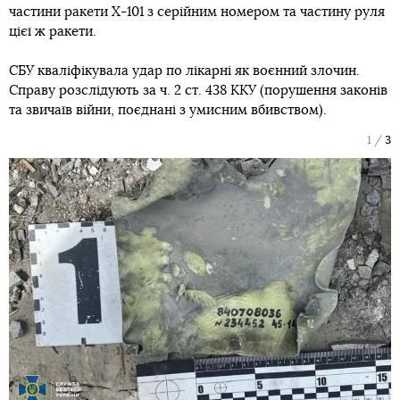
частини ракети Х-101 з серійним номером та частину руля
цієї ж ракети.
СБУ кваліфікувала удар по лікарні як воєнний злочин.
Справу розслідують за ч. 2 ст. 438 ККУ (порушення законів
та звичаїв війни, поєднані з умисним вбивством).
1
3