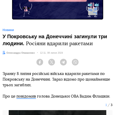
Новини
У Покровську на Донеччині загинули три
людини.
Росіяни вдарили ракетами
Автор:
Олександра Опанасенко
Дата:
12:11, 08 липня 2024
Facebook
Twitter
Telegram
Viber
Зранку 8 липня російські війська вдарили ракетами по
Покровську на Донеччині. Зараз відомо про щонайменше
трьох загиблих.
Про це
повідомив
голова Донецької ОВА Вадим Філашкін.
1
3