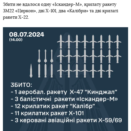
Збити не вдалося одну «Іскандер-М», крилату ракету
3М22 «Циркон», дві Х-101, два «Калібри» та дві крилаті
ракети Х-22.