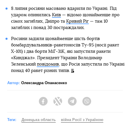
8 липня росіяни масовано вдарили по Україні. Під
ударом опинились
Київ
— відомо щонайменше про
сімох загиблих, Дніпро та
Кривий Ріг
— там 10
загиблих і понад 30 постраждалих.
Росіяни задіяли щонайменше шість бортів
бомбардувальників-ракетоносіїв Ту-95 (носії ракет
Х-101) і два борти МіГ-31К, які запустили ракети
«Кинджал». Президент України Володимир
Зеленський
повідомив
, що Росія запустила по Україні
понад 40 ракет різних типів.
Автор:
Олександра Опанасенко
Facebook
Twitter
Telegram
Viber
Теги:
Донецька область
війна Росії з Україною