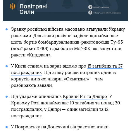
Зранку російські війська масовано атакували Україну
ракетами. Для атаки росіяни задіяли щонайменше
шість бортів бомбардувальників-ракетоносців Ту-95
(носії ракет Х-101) і два борти МіГ-31К, які запустили
ракети «Кинджал».
У Києві станом на зараз відомо про
15 загиблих та 37
постраждалих
. Під атаку росіян потрапив один із
корпусів дитячої лікарні «Охматдит» — там
розбирають завали.
Під ударами опинились
Кривий Ріг та Дніпро
. У
Кривому Розі щонайменше 10 загиблих та понад 30
постраждалих, у Дніпрі — один загиблий та 12
постраждалих.
У Покровську на Донеччині від ракетної атаки