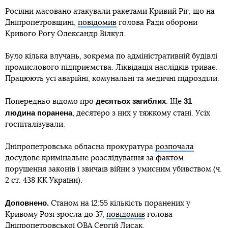
Росіяни масовано атакували ракетами Кривий Ріг, що на
Дніпропетровщині,
повідомив
голова Ради оборони
Кривого Рогу Олександр Вілкул.
Було кілька влучань, зокрема по адміністративній будівлі
промислового підприємства. Ліквідація наслідків триває.
Працюють усі аварійні, комунальні та медичні підрозділи.
десятьох загиблих
31
Попередньо відомо про
. Ще
людина поранена
, десятеро з них у тяжкому стані. Усіх
госпіталізували.
Дніпропетровська обласна прокуратура
розпочала
досудове кримінальне розслідування за фактом
порушення законів і звичаїв війни з умисним убивством (ч.
2 ст. 438 КК України).
Доповнено.
Станом на 12:55 кількість поранених у
Кривому Розі зросла до 37,
повідомив
голова
Дніпропетровської ОВА Сергій Лисак.