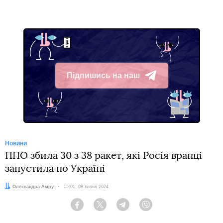
Підпишись на наш
Telegram
Новини
ППО збила 30 з 38 ракет, які Росія вранці
запустила по Україні
Автор:
Олександра Амру
Дата:
15:01, 08 липня 2024
Facebook
Twitter
Telegram
Viber