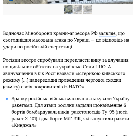
Водночас Міноборони країни-агресора РФ
заявляє
, що
сьогоднішня масована атака по Україні — це відповідь на
удари по російській енергетиці.
Росіяни вкотре спробували перекласти вину за влучання
по цивільних обʼєктах на українські Сили ППО. А
звинувачення в бік Росії назвали «істерикою київського
режиму [...] напередодні проведення чергової сходки
(саміту) своїх покровителів із НАТО».
Зранку російські війська масовано атакували Україну
ракетами. Для атаки росіяни задіяли щонайменше 6
бортів бомбардувальників-ракетоносців Ту-95 (носії
ракет Х-101) і два борти МіГ-31К, які запустили ракети
«Кинджал».