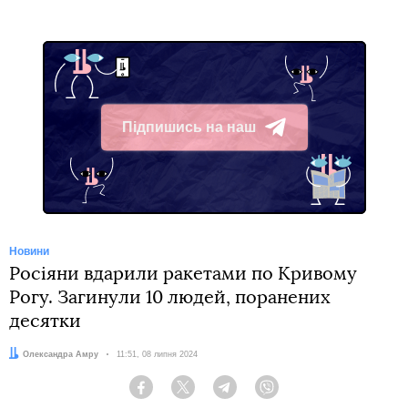
Підпишись на наш
Telegram
Новини
Росіяни вдарили ракетами по Кривому
Рогу. Загинули 10 людей, поранених
десятки
Автор:
Олександра Амру
Дата:
11:51, 08 липня 2024
Facebook
Twitter
Telegram
Viber