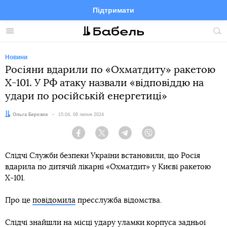
Підтримати
Facebook
Telegram
Twitter
Instagram
Меню
По
по
сай
Новини
Росіяни вдарили по «Охматдиту» ракетою
Х-101. У РФ атаку назвали «відповіддю на
удари по російській енергетиці»
Автор:
Ольга Березюк
Дата:
15:04, 08 липня 2024
Facebook
Twitter
Telegram
Viber
Слідчі Служби безпеки України встановили, що Росія
вдарила по дитячій лікарні «Охматдит» у Києві ракетою
Х-101.
Про це
повідомила
пресслужба відомства.
Слідчі знайшли на місці удару уламки корпуса задньої