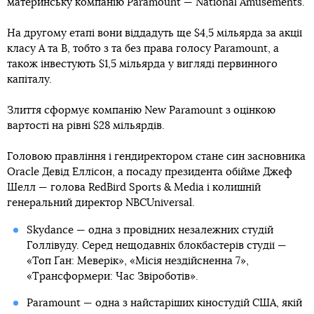
материнську компанію Paramount — National Amusements.
На другому етапі вони віддадуть ще $4,5 мільярда за акції
класу А та В, тобто з та без права голосу Paramount, а
також інвестують $1,5 мільярда у вигляді первинного
капіталу.
Злиття сформує компанію New Paramount з оцінкою
вартості на рівні $28 мільярдів.
Головою правління і гендиректором стане син засновника
Oracle Девід Еллісон, а посаду президента обійме Джеф
Шелл — голова RedBird Sports & Media і колишній
генеральний директор NBCUniversal.
Skydance — одна з провідних незалежних студій
Голлівуду. Серед нещодавніх блокбастерів студії —
«Топ Ґан: Меверік», «Місія нездійсненна 7»,
«Трансформери: Час Звіроботів».
Paramount — одна з найстаріших кіностудій США, якій