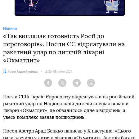
Новини
«Так виглядає готовність Росії до
переговорів». Посли ЄС відреагували на
ракетний удар по дитячій лікарні
«Охматдит»
Автор:
Костя Андрейковець
Дата:
13:59, 08 липня 2024
Facebook
Twitter
Telegram
Viber
Посли США і країн Євросоюзу відреагували на російський
ракетний удар по Національній дитячій спеціалізованій
лікарні «Охматдит», де обвалилось одне з відділень, а
увесь комплекс зазнав пошкоджень.
Посол Австрії Арад Бенкьо написав у Х наступне: «Цього
разу влучило у дитячу лікарню «Охматдит». Австрія багато