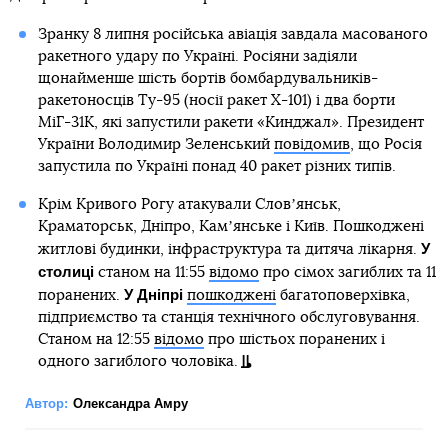
Зранку 8 липня російська авіація завдала масованого
ракетного удару по Україні. Росіяни задіяли
щонайменше шість бортів бомбардувальників-
ракетоносців Ту-95 (носії ракет Х-101) і два борти
МіГ-31К, які запустили ракети «Кинджал». Президент
України Володимир Зеленський
повідомив
, що Росія
запустила по Україні понад 40 ракет різних типів.
Крім Кривого Рогу атакували Словʼянськ,
Краматорськ, Дніпро, Камʼянське і Київ. Пошкоджені
У
житлові будинки, інфраструктура та дитяча лікарня.
столиці
станом на 11:55
відомо
про сімох загиблих та 11
У Дніпрі
поранених.
пошкоджені
багатоповерхівка,
підприємство та станція технічного обслуговування.
Станом на 12:55
відомо
про шістьох поранених і
одного загиблого чоловіка.
Автор:
Олександра Амру