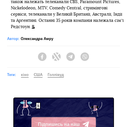
також належать телеканали CBS, Paramount Pictures,
Nickelodeon, MTV, Comedy Central, стримінгові
сервіси, телеканали у Великій Британії, Австралії, Індії
та Аргентині. Останні 35 років компанія належала сімʼї
Редстоун.
Автор:
Олександра Амру
Facebook
Twitter
Telegram
Viber
Теги:
кіно
США
Голлівуд
Підпишись на наш