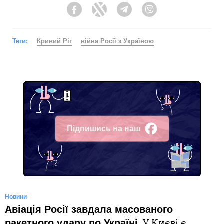
Facebook
Twitter
Telegram
Viber
Теги:
Кривий Ріг
війна Росії з Україною
Підпишись на наш
Facebook
Новини
Авіація Росії завдала масованого
ракетного удару по Україні
. У Києві є