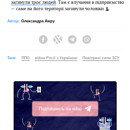
загинули троє людей
. Там є влучання в підприємство
— саме на його території загинули чоловіки.
Автор:
Олександра Амру
Facebook
Twitter
Telegram
Viber
Теги:
ППО
війна Росії з Україною
Повітряні сили ЗСУ
Підпишись на наш
Telegram