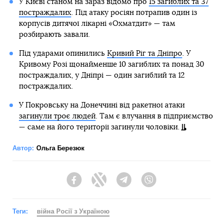
У Києві станом на зараз відомо про
15 загиблих та 37
постраждалих
. Під атаку росіян потрапив один із
корпусів дитячої лікарні «Охматдит» — там
розбирають завали.
Під ударами опинились
Кривий Ріг та Дніпро
. У
Кривому Розі щонайменше 10 загиблих та понад 30
постраждалих, у Дніпрі — один загиблий та 12
постраждалих.
У Покровську на Донеччині від ракетної атаки
загинули троє людей
. Там є влучання в підприємство
— саме на його території загинули чоловіки.
Автор:
Ольга Березюк
Facebook
Twitter
Telegram
Viber
Теги:
війна Росії з Україною