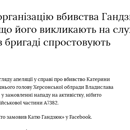
організацію вбивства Ганд
що його викликають на слу
в бригаді спростовують
озгляду апеляції у справі про вбивство Катерини
шнього голову Херсонської облради Владислава
у замовленні нападу на активістку, нібито
йськової частини А7382.
Хто замовив Катю Гандзюк» у Facebook.