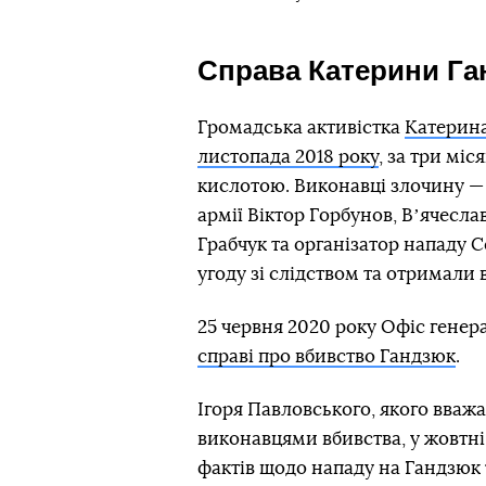
Справа Катерини Г
Громадська активістка
Катерина
листопада 2018 року
, за три міс
кислотою. Виконавці злочину — 
армії Віктор Горбунов, Вʼячес
Грабчук та організатор нападу 
угоду зі слідством та отримали в
25 червня 2020 року Офіс гене
справі про вбивство Гандзюк
.
Ігоря Павловського, якого вва
виконавцями вбивства, у жовтн
фактів щодо нападу на Гандзюк