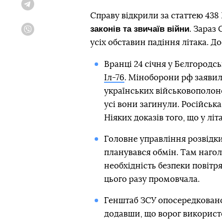
Telegram
Справу відкрили за статтею 43
законів та звичаїв війни
. Зараз
Viber
усіх обставин падіння літака. Д
Вранці 24 січня у Бєлгородсь
Іл-76
. Міноборони рф заявило
українських військовополоне
усі вони загинули. Російськ
Ніяких доказів того, що у лі
Головне управління розвідк
планувався обмін. Там наго
необхідність безпеки повітря
цього разу промовчала.
Генштаб ЗСУ опосередковано
додавши, що ворог використо