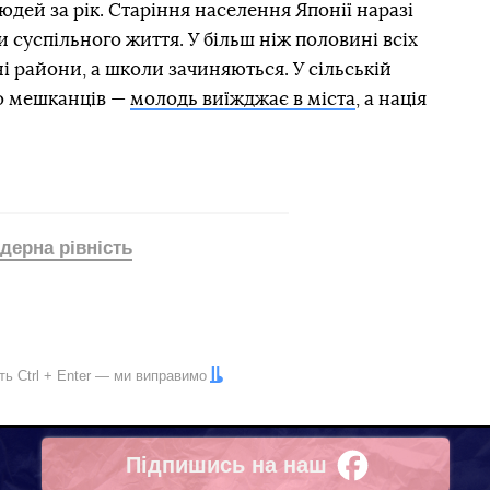
юдей за рік. Старіння населення Японії наразі
 суспільного життя. У більш ніж половині всіх
і райони, а школи зачиняються. У сільській
о мешканців —
молодь виїжджає в міста
, а нація
дерна рівність
іть
Ctrl
+
Enter
— ми виправимо
Підпишись на наш
Facebook