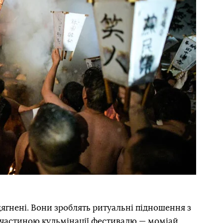
ягнені. Вони зроблять ритуальні підношення з
ь частиною кульмінації фестивалю — моміай