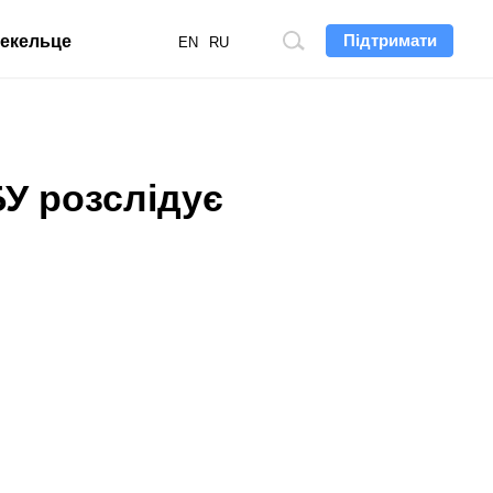
Підтримати
екельце
Пошук
EN
RU
по
сайту
БУ розслідує