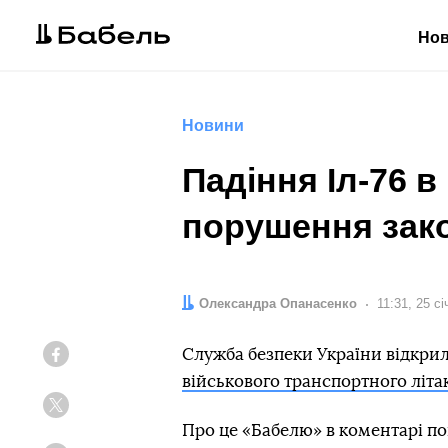
Но
Новини
Падіння Іл-76 в
порушення зако
Автор:
Олександра Опанасенко
Дата:
11:31, 25 с
Служба безпеки України відкри
Facebook
військового транспортного літак
Twitter
Про це «Бабелю» в коментарі п