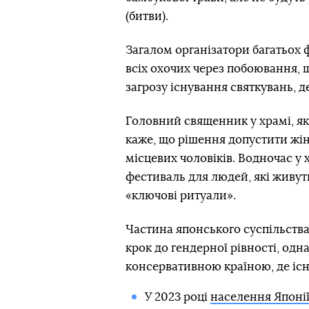
(битви).
Загалом організатори багатьох ф
всіх охочих через побоювання, 
загрозу існування святкувань, д
Головний священник у храмі, я
каже, що рішення допустити жін
місцевих чоловіків. Водночас у
фестиваль для людей, які живут
«ключові ритуали».
Частина японського суспільств
крок до гендерної рівності, одн
консервативною країною, де існ
У 2023 році
населення Японії