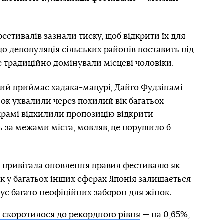
естивалів зазнали тиску, щоб відкрити їх для
що депопуляція сільських районів поставить під
е традиційно домінували місцеві чоловіки.
кий приймає хадака-мацурі, Дайго Фудзінамі
ок ухвалили через похилий вік багатьох
 храмі відхилили пропозицію відкрити
ь за межами міста, мовляв, це порушило б
а привітала оновлення правил фестивалю як
ак у багатьох інших сферах Японія залишається
ує багато неофіційних заборон для жінок.
 скоротилося до рекордного рівня
— на 0,65%,