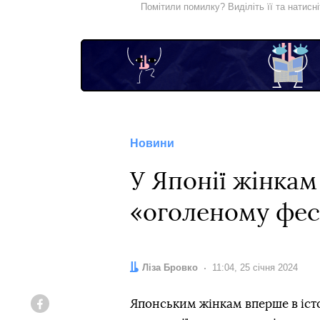
Помітили помилку? Виділіть її та натисн
Новини
У Японії жінкам
«оголеному фес
Автор:
Ліза Бровко
Дата:
11:04, 25 січня 2024
Японським жінкам вперше в істо
Facebook