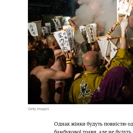
Getty Images
Однак жінки будуть повністю од
бамбукової трави, але не будут