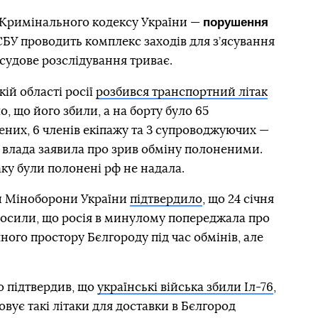
порушення
8 Кримінального кодексу України —
 СБУ проводить комплекс заходів для з’ясування
осудове розслідування триває.
кій області росії
розбився транспортний літак
, що його збили, а на борту було 65
них, 6 членів екіпажу та 3 супроводжуючих —
а влада заявила про зрив обміну полоненими.
таку були полонені рф не надала.
и Міноборони України
підтвердило
, що 24 січня
лосили, що росія в минулому попереджала про
ного простору Бєлгороду під час обмінів, але
 підтвердив, що
українські війська збили Іл-76
,
вує такі літаки для доставки в Бєлгород