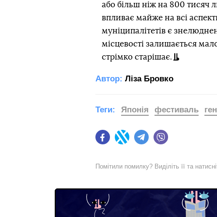
або більш ніж на 800 тисяч л
впливає майже на всі аспекти
муніципалітетів є знелюднен
місцевості залишається мал
стрімко старішає.
Автор:
Ліза Бровко
Теги:
Японія
фестиваль
ген
Facebook
Twitter
Telegram
Viber
Помітили помилку? Виділіть її та натисн