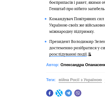
боєприпасів і ракет, якими об
Генштаб про нібито загибель
Командувач Повітряних сил
Україною своїх же військов
міжнародну підтримку.
Президент Володимир Зелен
достеменно розібратися у си
розслідуванні події
.
Автор:
Олександра Опанасен
Теги:
війна Росії з Україною
Facebook
Twitter
Telegram
Viber