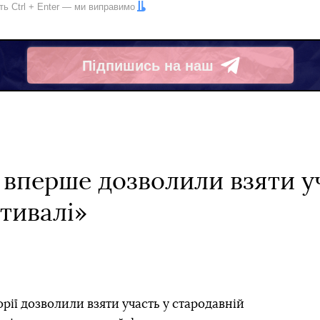
іть
Ctrl
+
Enter
— ми виправимо
Підпишись на наш
Telegram
 вперше дозволили взяти у
тивалі»
рії дозволили взяти участь у стародавній