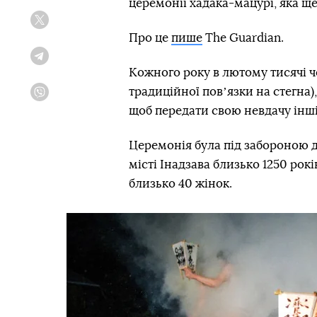
церемонії хадака-мацурі, яка щ
Twitter
Про це
пише
The Guardian.
Telegram
Кожного року в лютому тисячі ч
традиційної повʼязки на стегна),
Viber
щоб передати свою невдачу інші
Церемонія була під забороною д
місті Інадзава близько 1250 рок
близько 40 жінок.