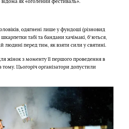
е відома як «оголений фестиваль».
оловіків, одягнені лише у фундоші (різновид
 шкарпетки табі та бандани хачімакі, бʼються,
й людині перед тим, як взяти сили у святині.
ля жінок з моменту її першого проведення в
ів тому. Цьогоріч організатори допустили