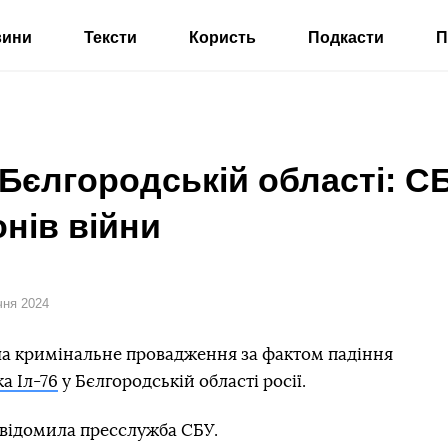
вини
Тексти
Користь
Подкасти
П
 Бєлгородській області: С
нів війни
ічня 2024
ла кримінальне провадження за фактом падіння
а Іл-76
у Бєлгородській області росії.
овідомила пресслужба СБУ.