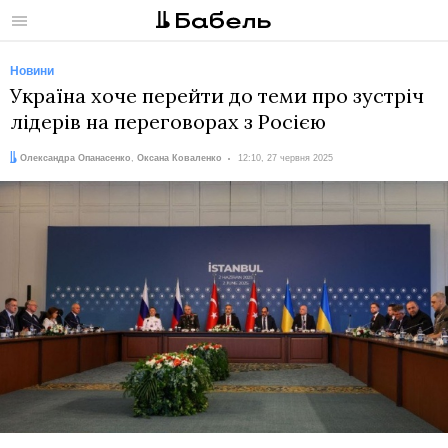
Меню
Новини
Україна хоче перейти до теми про зустріч
лідерів на переговорах з Росією
Автори:
Дата:
Олександра Опанасенко
,
Оксана Коваленко
12:10, 27 червня 2025