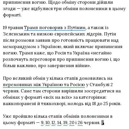
припинення вогню. Щодо обміну сторони дійшли
згоди — уже відбулися три обміни полоненими в цьому
форматі.
19 травня
Трамп поговорив з Путіним
, а також із
Зеленським та низкою європейських лідерів. Путін
після розмови заявив про готовність працювати над
меморандумом з Україною, який включає припинення
вогню. Трамп каже, що Росія та Україна «негайно
розпочнуть переговори про припинення вогню і, що
більш важливо, про завершення війни».
Про великий обмін у кілька етапів домовились на
перемовинах між Україною та Росією
у Стамбулі 2
червня. Саме там сторони вирішили зосередитися на
обмінах у форматі «всіх на всіх» за категоріями:
важкопоранені й тяжкохворі, молодь від 18 до 25 років.
Уже пройшло кілька етапів обмінів полоненими в
цьому форматі —
9
,
10
,
12
,
14
,
19
,
20
і
26
червня.