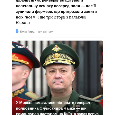
французьких рейверів влаштували
нелегальну вечірку посеред поля — але її
зупинили фермери, що пригрозили залити
всіх гноєм
. І ще три історії з палаючої
Європи
Автор:
Дата:
Юлія Гира
три дні тому
Тексти
У Москві намагалися підірвати генерал-
полковника Олександра Чайка — він
командував наступом на Київ, а зараз керує