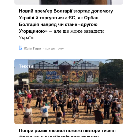
Новий прем’єр Болгарії згортає допомогу
Україні й торгується з ЄС, як Орбан
.
Болгарія навряд чи стане «другою
Угорщиною»
— але ще може завадити
Україні
Автор:
Дата:
Юлія Гира
три дні тому
Тексти
Попри ризик лісової пожежі півтори тисячі