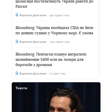
щомісяця постачатимуть Україні ракети до
Patriot
Автор:
Дата:
Вероніка Довганюк
дві години тому
Bloomberg: Україна пообіцяла США не бити
по деяких суднах у Чорному морі. Є умова
Автор:
Дата:
Вероніка Довганюк
три години тому
Bloomberg: Пентагон планує витратити
щонайменше $400 млн на лазери для
боротьби з дронами
Автор:
Дата:
Вероніка Довганюк
6 годин тому
Тексти