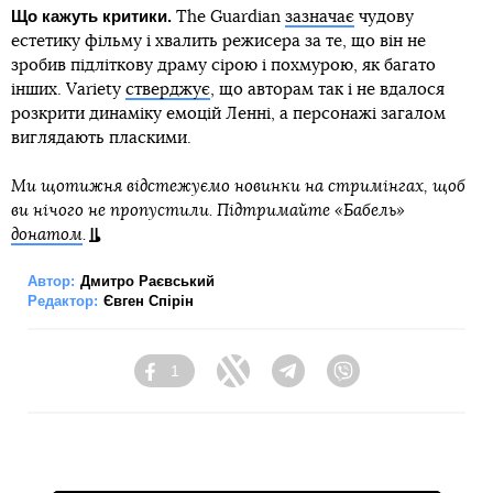
Що кажуть критики.
The Guardian
зазначає
чудову
естетику фільму і хвалить режисера за те, що він не
зробив підліткову драму сірою і похмурою, як багато
інших. Variety
стверджує
, що авторам так і не вдалося
розкрити динаміку емоцій Ленні, а персонажі загалом
виглядають пласкими.
Ми щотижня відстежуємо новинки на стримінгах, щоб
ви нічого не пропустили. Підтримайте «Бабель»
донатом
.
Автор:
Дмитро Раєвський
Редактор:
Євген Спірін
1
Facebook
Twitter
Telegram
Viber