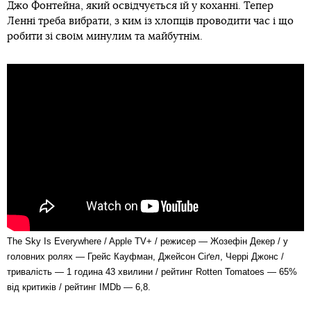
Джо Фонтейна, який освідчується їй у коханні. Тепер
Ленні треба вибрати, з ким із хлопців проводити час і що
робити зі своїм минулим та майбутнім.
The Sky Is Everywhere / Apple TV+ / режисер — Жозефін Декер / у
головних ролях — Грейс Кауфман, Джейсон Сіґел, Черрі Джонс /
тривалість — 1 година 43 хвилини / рейтинг Rotten Tomatoes — 65%
від критиків / рейтинг IMDb — 6,8.