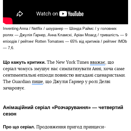
Inventing Anna / Netflix / шоуранер — Шонда Раймс / у головних
ролях — Джулія Ґарнер, Анна Кламскі, Аріан Моаєд / тривалість — 9
епізодів / рейтинг Rotten Tomatoes — 65% від критиків / рейтинг IMDb
— 7,6.
Що кажуть критики.
The New York Times
вважає
, що
серіал чомусь змушує нас симпатизувати Анні, хоча саме
сентиментальні епізоди повністю вигадані сценаристами.
The Guardian
пише
, що Джулія Ґарнер у ролі Делві
зачаровує.
Анімаційний серіал «Розчарування» — четвертий
сезон
Про що серіал.
Продовження пригод принцеси-