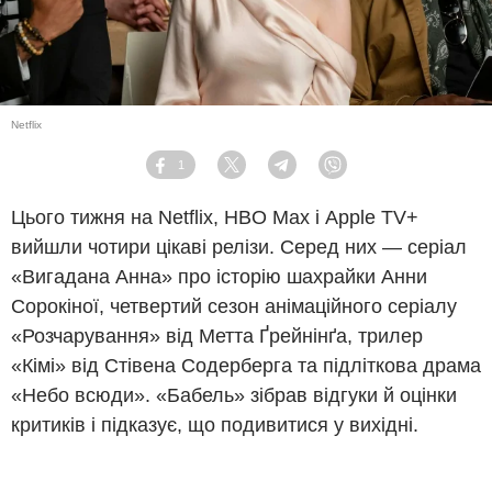
Netflix
1
Facebook
Twitter
Telegram
Viber
Цього тижня на Netflix, HBO Max і Apple TV+
вийшли чотири цікаві релізи. Серед них — серіал
«Вигадана Анна» про історію шахрайки Анни
Сорокіної, четвертий сезон анімаційного серіалу
«Розчарування» від Метта Ґрейнінґа, трилер
«Кімі» від Стівена Содерберга та підліткова драма
«Небо всюди». «Бабель» зібрав відгуки й оцінки
критиків і підказує, що подивитися у вихідні.