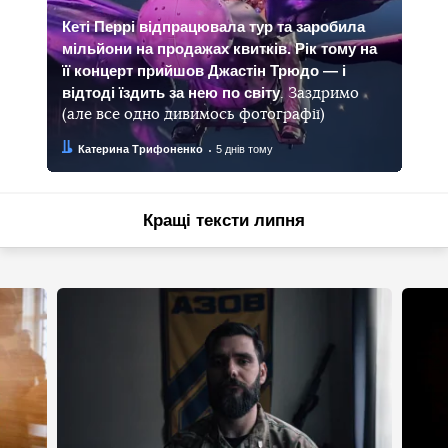
Кеті Перрі відпрацювала тур та заробила
мільйони на продажах квитків. Рік тому на
її концерт прийшов Джастін Трюдо — і
відтоді їздить за нею по світу
. Заздримо
(але все одно дивимось фотографії)
Автор:
Дата:
Катерина Трифоненко
5 днів тому
Кращі тексти липня