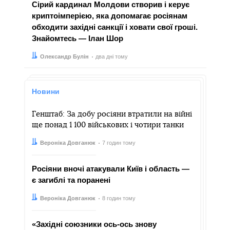
Сірий кардинал Молдови створив і керує
криптоімперією, яка допомагає росіянам
обходити західні санкції і ховати свої гроші.
Знайомтесь — Ілан Шор
Автор:
Дата:
Олександр Булін
два дні тому
Новини
Генштаб: За добу росіяни втратили на війні
ще понад 1 100 військових і чотири танки
Автор:
Дата:
Вероніка Довганюк
7 годин тому
Росіяни вночі атакували Київ і область —
є загиблі та поранені
Автор:
Дата:
Вероніка Довганюк
8 годин тому
«Західні союзники ось-ось знову