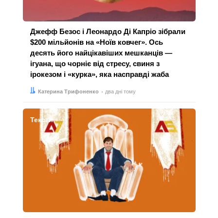
Джефф Безос і Леонардо Ді Капріо зібрали
$200 мільйонів на «Ноїв ковчег». Ось
десять його найцікавіших мешканців —
ігуана, що чорніє від стресу, свиня з
ірокезом і «курка», яка насправді жаба
Автор:
Дата:
Катерина Трифоненко
два дні тому
Тексти