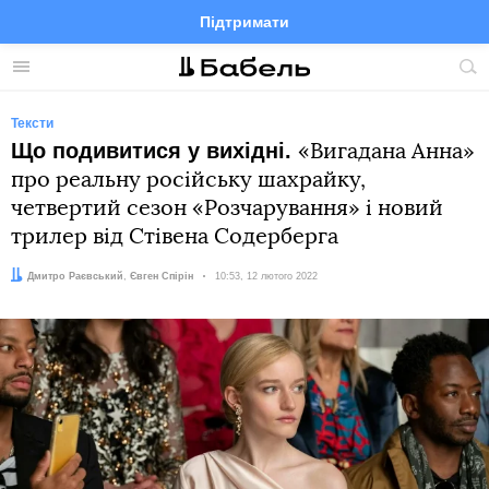
Підтримати
Facebook
Telegram
Twitter
Instagram
Меню
По
по
сай
Тексти
Що подивитися у вихідні.
«Вигадана Анна»
про реальну російську шахрайку,
четвертий сезон «Розчарування» і новий
трилер від Стівена Содерберга
Автор:
Редактор:
Дмитро Раєвський
Євген Спірін
Дата:
10:53, 12 лютого 2022