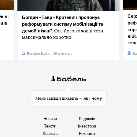
Сер
ків:
Богдан «Тавр» Кротевич пропонує
реф
и в
реформувати систему мобілізації та
корп
демобілізації.
Ось його головні тези —
вій
максимально коротко
гол
Автор:
Дата:
Валерія Цуба
29 днів тому
Авто
Дата:
Ва
як і чому
Мене завжди цікавить —
Новини
Редакція
Тексти
Інвестори
Користь
Реклама