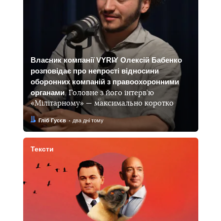
Власник компанії VYRIY Олексій Бабенко
розповідає про непрості відносини
оборонних компаній з правоохоронними
органами
. Головне з його інтерв’ю
«Мілітарному» — максимально коротко
Автор:
Дата:
Гліб Гусєв
два дні тому
Тексти