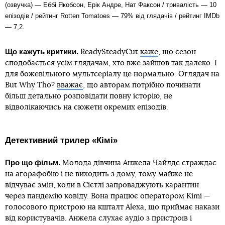
(озвучка) — Еббі Якобсон, Ерік Андре, Нат Факсон / тривалість — 10
епізодів / рейтинг Rotten Tomatoes — 79% від глядачів / рейтинг IMDb
— 7,2.
Що кажуть критики.
ReadySteadyCut
каже
, що сезон
сподобається усім глядачам, хто вже зайшов так далеко. І
для божевільного мультсеріалу це нормально. Оглядач на
But Why Tho?
вважає
, що авторам потрібно починати
більш детально розповідати повну історію, не
відволікаючись на сюжети окремих епізодів.
Детективний трилер «Кімі»
Про що фільм.
Молода дівчина Анжела Чайлдс страждає
на агорафобію і не виходить з дому, тому майже не
відчуває змін, коли в Сієтлі запроваджують карантин
через пандемію ковіду. Вона працює оператором Kimi —
голосового пристрою на кшталт Alexa, що приймає накази
від користувачів. Анжела слухає аудіо з пристроїв і