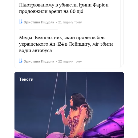
Підозрюваному в убивстві Ірини Фаріон
продовжили арешт на 60 діб
Автор:
Дата:
Христина Піцуряк
21 годину тому
Медіа: Безпілотник, який пролетів біля
українського Ан-124 в Лейпцигу, міг збити
водій автобуса
Автор:
Дата:
Христина Піцуряк
22 години тому
Тексти