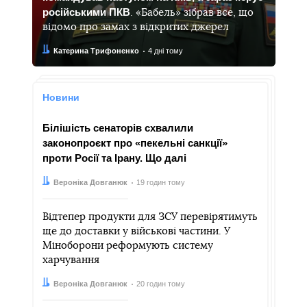
російськими ПКВ
. «Бабель» зібрав все, що
відомо про замах з відкритих джерел
Автор:
Дата:
Катерина Трифоненко
4 дні тому
Новини
Білішість сенаторів схвалили
законопроєкт про «пекельні санкції»
проти Росії та Ірану. Що далі
Автор:
Дата:
Вероніка Довганюк
19 годин тому
Відтепер продукти для ЗСУ перевірятимуть
ще до доставки у військові частини. У
Міноборони реформують систему
харчування
Автор:
Дата:
Вероніка Довганюк
20 годин тому