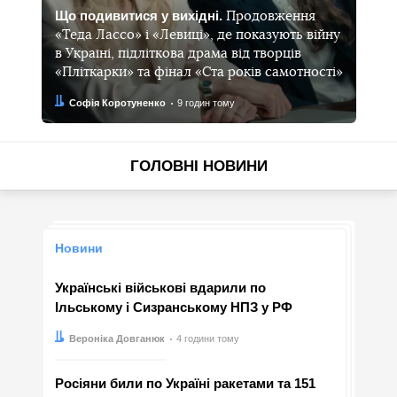
Що подивитися у вихідні.
Продовження
«Теда Лассо» і «Левиці», де показують війну
в Україні, підліткова драма від творців
«Пліткарки» та фінал «Ста років самотності»
Автор:
Дата:
Софія Коротуненко
9 годин тому
ГОЛОВНІ НОВИНИ
Новини
Українські військові вдарили по
Ільському і Сизранському НПЗ у РФ
Автор:
Дата:
Вероніка Довганюк
4 години тому
Росіяни били по Україні ракетами та 151