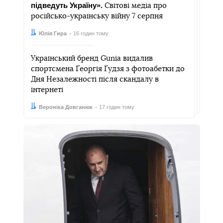
підведуть Україну».
Світові медіа про
російсько-українську війну 7 серпня
Автор:
Дата:
Юлія Гира
16 годин тому
Український бренд Gunia видалив
спортсмена Ґеоргія Ґудзя з фотоабетки до
Дня Незалежності після скандалу в
інтернеті
Автор:
Дата:
Вероніка Довганюк
17 годин тому
Тексти