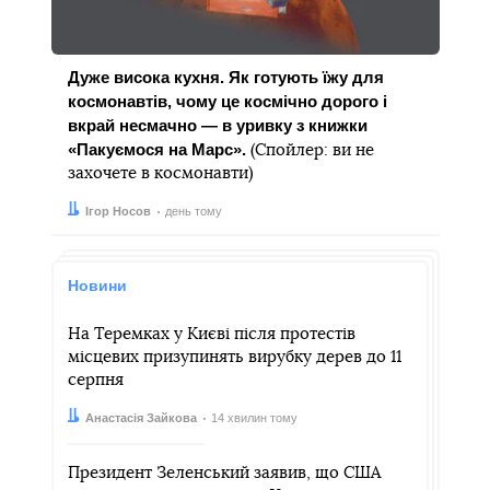
Дуже висока кухня. Як готують їжу для
космонавтів, чому це космічно дорого і
вкрай несмачно — в уривку з книжки
«Пакуємося на Марс».
(Спойлер: ви не
захочете в космонавти)
Автор:
Дата:
Ігор Носов
день тому
Новини
На Теремках у Києві після протестів
місцевих призупинять вирубку дерев до 11
серпня
Автор:
Дата:
Анастасія Зайкова
14 хвилин тому
Президент Зеленський заявив, що США