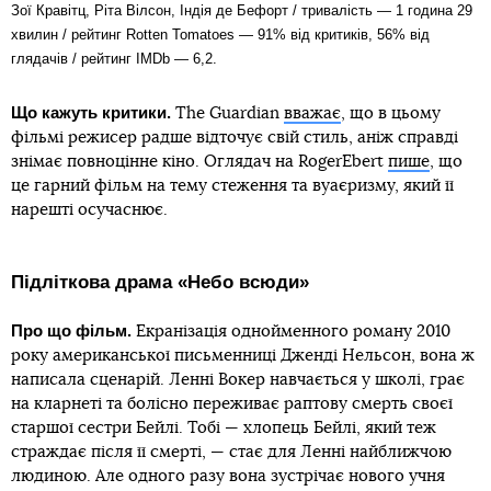
Зої Кравітц, Ріта Вілсон, Індія де Бефорт / тривалість — 1 година 29
хвилин / рейтинг Rotten Tomatoes — 91% від критиків, 56% від
глядачів / рейтинг IMDb — 6,2.
Що кажуть критики.
The Guardian
вважає
, що в цьому
фільмі режисер радше відточує свій стиль, аніж справді
знімає повноцінне кіно. Оглядач на RogerEbert
пише
, що
це гарний фільм на тему стеження та вуаєризму, який її
нарешті осучаснює.
Підліткова драма «Небо всюди»
Про що фільм.
Екранізація однойменного роману 2010
року американської письменниці Дженді Нельсон, вона ж
написала сценарій. Ленні Вокер навчається у школі, грає
на кларнеті та болісно переживає раптову смерть своєї
старшої сестри Бейлі. Тобі — хлопець Бейлі, який теж
страждає після її смерті, — стає для Ленні найближчою
людиною. Але одного разу вона зустрічає нового учня