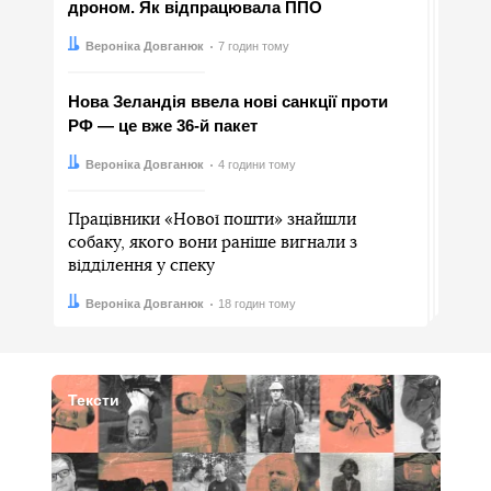
дроном. Як відпрацювала ППО
Автор:
Дата:
Вероніка Довганюк
7 годин тому
Нова Зеландія ввела нові санкції проти
РФ — це вже 36-й пакет
Автор:
Дата:
Вероніка Довганюк
4 години тому
Працівники «Нової пошти» знайшли
собаку, якого вони раніше вигнали з
відділення у спеку
Автор:
Дата:
Вероніка Довганюк
18 годин тому
Тексти