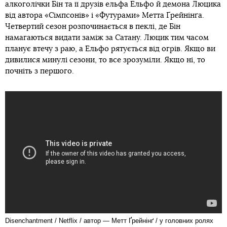
алкоголічки Бін та її друзів ельфа Ельфо й демона Люцика
від автора «Сімпсонів» і «Футурами» Метта Ґрейнінґа.
Четвертий сезон розпочинається в пеклі, де Бін
намагаються видати заміж за Сатану. Люцик тим часом
планує втечу з раю, а Ельфо рятується від огрів. Якщо ви
дивилися минулі сезони, то все зрозуміли. Якщо ні, то
почніть з першого.
Disenchantment / Netflix / автор — Метт Ґрейнінґ / у головних ролях