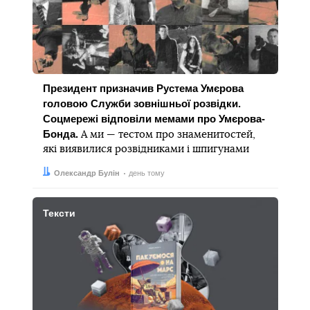
Президент призначив Рустема Умєрова
головою Служби зовнішньої розвідки.
Соцмережі відповіли мемами про Умєрова-
Бонда.
А ми — тестом про знаменитостей,
які виявилися розвідниками і шпигунами
Автор:
Дата:
Олександр Булін
день тому
Тексти