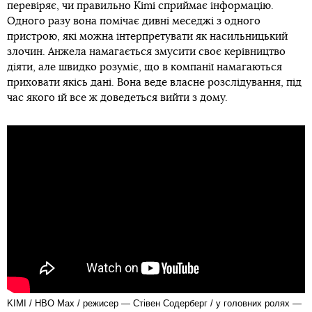
перевіряє, чи правильно Kimi сприймає інформацію.
Одного разу вона помічає дивні меседжі з одного
пристрою, які можна інтерпретувати як насильницький
злочин. Анжела намагається змусити своє керівництво
діяти, але швидко розуміє, що в компанії намагаються
приховати якісь дані. Вона веде власне розслідування, під
час якого їй все ж доведеться вийти з дому.
KIMI / HBO Max / режисер — Стівен Содерберг / у головних ролях —