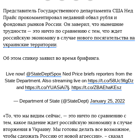
Представитель Государственного департамента США Нед
Прайс прокомментировал недавний обвал рубля и
фондовых рынков России. Он заверил, что нынешние
трудности — это ничто по сравнению с тем, что ждет
российскую экономику в случае
нового посягательства на
украинские территории
.
Об этом спикер заявил во время брифинга.
Live now!
@StateDeptSpox
Ned Price briefs reporters from the
State Department. Also streaming live on
https://t.co/58Uc9lIgDz
and
https://t.co/YUASiAi7lj
.
https://t.co/ZBAEhaKEsz
— Department of State (@StateDept)
January 25, 2022
«То, что мы видим сейчас, — это ничто по сравнению с
тем, какое падение ждет российскую экономику в случае
вторжения в Украину. Мы готовы делать все возможное,
чтобы сдержать Россию от новой агрессии», – сказал