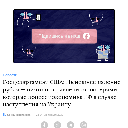
Підпишись на наш
Facebook
Новости
Госдепартамент США: Нынешнее падение
рубля — ничто по сравнению с потерями,
которые понесет экономика РФ в случае
наступления на Украину
Автор:
Sofiia Telishevska
Дата:
23:34, 25 января 2022
Facebook
Twitter
Telegram
Viber