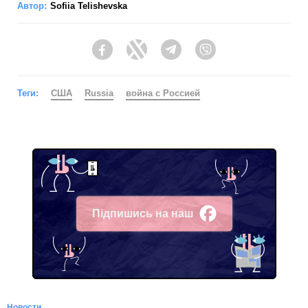
Автор:
Sofiia Telishevska
Facebook
Twitter
Telegram
Viber
Теги:
США
Russia
война с Россией
Підпишись на наш
Facebook
Новости