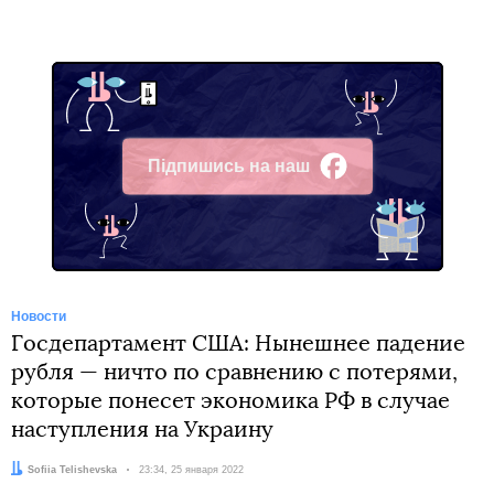
Підпишись на наш
Facebook
Новости
Госдепартамент США: Нынешнее падение
рубля — ничто по сравнению с потерями,
которые понесет экономика РФ в случае
наступления на Украину
Автор:
Sofiia Telishevska
Дата:
23:34, 25 января 2022