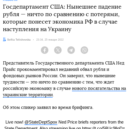
Госдепартамент США: Нынешнее падение
рубля — ничто по сравнению с потерями,
которые понесет экономика РФ в случае
наступления на Украину
Автор:
Sofiia Telishevska
Дата:
23:34, 25 января 2022
Facebook
Twitter
Telegram
Viber
Представитель Государственного департамента США Нед
Прайс прокомментировал недавний обвал рубля и
фондовых рынков России. Он заверил, что нынешние
трудности — это ничто по сравнению с тем, что ждет
российскую экономику в случае
нового посягательства на
украинские территории
.
Об этом спикер заявил во время брифинга.
Live now!
@StateDeptSpox
Ned Price briefs reporters from the
State Department. Also streaming live on
https://t.co/58Uc9lIgDz