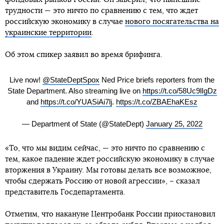
трудности — это ничто по сравнению с тем, что ждет
российскую экономику в случае
нового посягательства на
украинские территории
.
Об этом спикер заявил во время брифинга.
Live now!
@StateDeptSpox
Ned Price briefs reporters from the
State Department. Also streaming live on
https://t.co/58Uc9lIgDz
and
https://t.co/YUASiAi7lj
.
https://t.co/ZBAEhaKEsz
— Department of State (@StateDept)
January 25, 2022
«То, что мы видим сейчас, — это ничто по сравнению с
тем, какое падение ждет российскую экономику в случае
вторжения в Украину. Мы готовы делать все возможное,
чтобы сдержать Россию от новой агрессии», – сказал
представитель Госдепартамента.
Отметим, что накануне Центробанк России приостановил