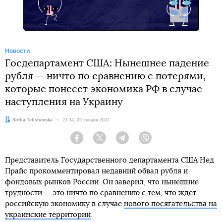
Новости
Госдепартамент США: Нынешнее падение
рубля — ничто по сравнению с потерями,
которые понесет экономика РФ в случае
наступления на Украину
Автор:
Sofiia Telishevska
Дата:
23:34, 25 января 2022
Facebook
Twitter
Telegram
Viber
Представитель Государственного департамента США Нед
Прайс прокомментировал недавний обвал рубля и
фондовых рынков России. Он заверил, что нынешние
трудности — это ничто по сравнению с тем, что ждет
российскую экономику в случае
нового посягательства на
украинские территории
.