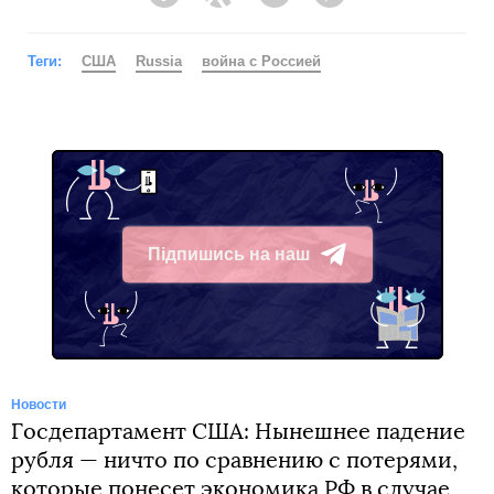
Facebook
Twitter
Telegram
Viber
Теги:
США
Russia
война с Россией
Підпишись на наш
Telegram
Новости
Госдепартамент США: Нынешнее падение
рубля — ничто по сравнению с потерями,
которые понесет экономика РФ в случае