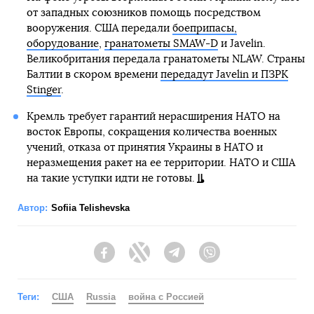
от западных союзников помощь посредством
вооружения. США передали
боеприпасы,
оборудование
,
гранатометы SMAW-D
и Javelin.
Великобритания передала гранатометы NLAW. Страны
Балтии в скором времени
передадут Javelin и ПЗРК
Stinger
.
Кремль требует гарантий нерасширения НАТО на
восток Европы, сокращения количества военных
учений, отказа от принятия Украины в НАТО и
неразмещения ракет на ее территории. НАТО и США
на такие уступки идти не готовы.
Автор:
Sofiia Telishevska
Facebook
Twitter
Telegram
Viber
Теги:
США
Russia
война с Россией