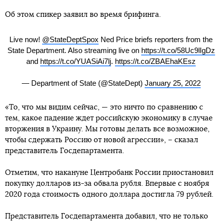
Об этом спикер заявил во время брифинга.
Live now!
@StateDeptSpox
Ned Price briefs reporters from the
State Department. Also streaming live on
https://t.co/58Uc9lIgDz
and
https://t.co/YUASiAi7lj
.
https://t.co/ZBAEhaKEsz
— Department of State (@StateDept)
January 25, 2022
«То, что мы видим сейчас, — это ничто по сравнению с
тем, какое падение ждет российскую экономику в случае
вторжения в Украину. Мы готовы делать все возможное,
чтобы сдержать Россию от новой агрессии», – сказал
представитель Госдепартамента.
Отметим, что накануне Центробанк России приостановил
покупку долларов из-за обвала рубля. Впервые с ноября
2020 года стоимость одного доллара достигла 79 рублей.
Представитель Госдепартамента добавил, что не только