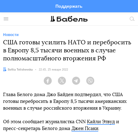
Поддержать
Facebook
Telegram
Twitter
Instagram
Меню
Пои
по
сай
Новости
США готовы усилить НАТО и перебросить
в Европу 8,5 тысячи военных в случае
полномасштабного вторжения РФ
Автор:
Sofiia Telishevska
Дата:
22:45, 25 января 2022
Facebook
Twitter
Telegram
Viber
Глава Белого дома Джо Байден подтвердил, что США
готовы перебросить в Европу 8,5 тысячи американских
военных в случае российского вторжения в Украину.
Об этом сообщает журналистка CNN
Кайли Этвуд
и
пресс-секретарь Белого дома
Джен Псаки
.