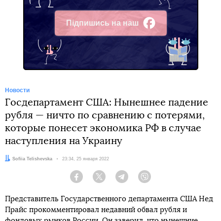
Підпишись на наш
Facebook
Новости
Госдепартамент США: Нынешнее падение
рубля — ничто по сравнению с потерями,
которые понесет экономика РФ в случае
наступления на Украину
Автор:
Sofiia Telishevska
Дата:
23:34, 25 января 2022
Facebook
Twitter
Telegram
Viber
Представитель Государственного департамента США Нед
Прайс прокомментировал недавний обвал рубля и
фондовых рынков России. Он заверил, что нынешние