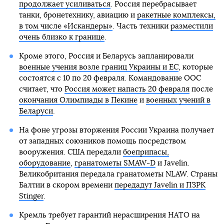
продолжает усиливаться
. Россия перебрасывает
танки, бронетехнику, авиацию и
ракетные комплексы,
в том числе «Искандеры»
. Часть техники
разместили
очень близко к границе
.
Кроме этого, Россия и Беларусь запланировали
военные учения возле границ Украины и ЕС
, которые
состоятся с 10 по 20 февраля. Командование ООС
считает, что
Россия может напасть 20 февраля
после
окончания Олимпиады в Пекине
и
военных учений в
Беларуси
.
На фоне угрозы вторжения России Украина получает
от западных союзников помощь посредством
вооружения. США передали
боеприпасы,
оборудование
,
гранатометы SMAW-D
и Javelin.
Великобритания передала гранатометы NLAW. Страны
Балтии в скором времени
передадут Javelin и ПЗРК
Stinger
.
Кремль требует гарантий нерасширения НАТО на