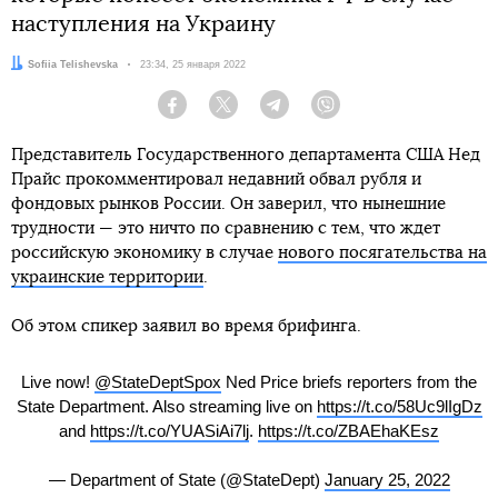
наступления на Украину
Автор:
Sofiia Telishevska
Дата:
23:34, 25 января 2022
Facebook
Twitter
Telegram
Viber
Представитель Государственного департамента США Нед
Прайс прокомментировал недавний обвал рубля и
фондовых рынков России. Он заверил, что нынешние
трудности — это ничто по сравнению с тем, что ждет
российскую экономику в случае
нового посягательства на
украинские территории
.
Об этом спикер заявил во время брифинга.
Live now!
@StateDeptSpox
Ned Price briefs reporters from the
State Department. Also streaming live on
https://t.co/58Uc9lIgDz
and
https://t.co/YUASiAi7lj
.
https://t.co/ZBAEhaKEsz
— Department of State (@StateDept)
January 25, 2022