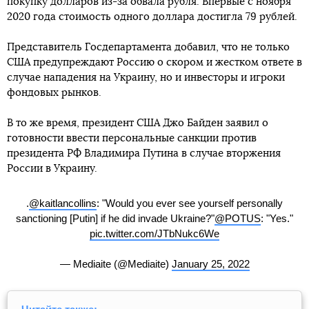
покупку долларов из-за обвала рубля. Впервые с ноября
2020 года стоимость одного доллара достигла 79 рублей.
Представитель Госдепартамента добавил, что не только
США предупреждают Россию о скором и жестком ответе в
случае нападения на Украину, но и инвесторы и игроки
фондовых рынков.
В то же время, президент США Джо Байден заявил о
готовности ввести персональные санкции против
президента РФ Владимира Путина в случае вторжения
России в Украину.
.
@kaitlancollins
: "Would you ever see yourself personally
sanctioning [Putin] if he did invade Ukraine?"
@POTUS
: "Yes."
pic.twitter.com/JTbNukc6We
— Mediaite (@Mediaite)
January 25, 2022