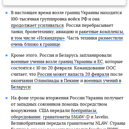
В настоящее время возле границ Украины находится
100-тысячная группировка войск РФ и она
продолжает усиливаться
. Россия перебрасывает
танки, бронетехнику, авиацию и
ракетные комплексы,
в том числе «Искандеры»
. Часть техники
разместили
очень близко к границе
.
Кроме этого, Россия и Беларусь запланировали
военные учения возле границ Украины и ЕС
, которые
состоятся с 10 по 20 февраля. Командование ООС
считает, что
Россия может напасть 20 февраля
после
окончания Олимпиады в Пекине
и
военных учений в
Беларуси
.
На фоне угрозы вторжения России Украина получает
от западных союзников помощь посредством
вооружения. США передали
боеприпасы,
оборудование
,
гранатометы SMAW-D
и Javelin.
Великобритания передала гранатометы NLAW. Страны