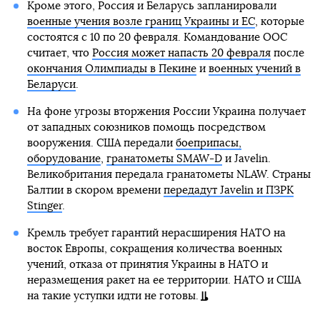
Кроме этого, Россия и Беларусь запланировали
военные учения возле границ Украины и ЕС
, которые
состоятся с 10 по 20 февраля. Командование ООС
считает, что
Россия может напасть 20 февраля
после
окончания Олимпиады в Пекине
и
военных учений в
Беларуси
.
На фоне угрозы вторжения России Украина получает
от западных союзников помощь посредством
вооружения. США передали
боеприпасы,
оборудование
,
гранатометы SMAW-D
и Javelin.
Великобритания передала гранатометы NLAW. Страны
Балтии в скором времени
передадут Javelin и ПЗРК
Stinger
.
Кремль требует гарантий нерасширения НАТО на
восток Европы, сокращения количества военных
учений, отказа от принятия Украины в НАТО и
неразмещения ракет на ее территории. НАТО и США
на такие уступки идти не готовы.