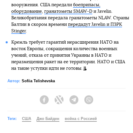
вооружения. США передали
боеприпасы,
оборудование
,
гранатометы SMAW-D
и Javelin.
Великобритания передала гранатометы NLAW. Страны
Балтии в скором времени
передадут Javelin и ПЗРК
Stinger
.
Кремль требует гарантий нерасширения НАТО на
восток Европы, сокращения количества военных
учений, отказа от принятия Украины в НАТО и
неразмещения ракет на ее территории. НАТО и США
на такие уступки идти не готовы.
Автор:
Sofiia Telishevska
Facebook
Twitter
Telegram
Viber
Теги:
США
Джо Байден
война с Россией