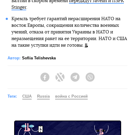
Балтии в скором времени
передадут Javelin и ПЗРК
Stinger
.
Кремль требует гарантий нерасширения НАТО на
восток Европы, сокращения количества военных
учений, отказа от принятия Украины в НАТО и
неразмещения ракет на ее территории. НАТО и США
на такие уступки идти не готовы.
Автор:
Sofiia Telishevska
Facebook
Twitter
Telegram
Viber
Теги:
США
Russia
война с Россией