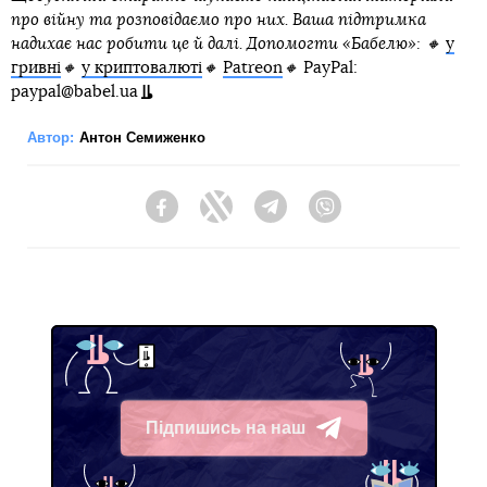
про війну та розповідаємо про них. Ваша підтримка
надихає нас робити це й далі. Допомогти «Бабелю»: 🔸
у
гривні
🔸
у криптовалюті
🔸
Patreon
🔸
PayPal:
paypal@babel.ua
Автор:
Антон Семиженко
Facebook
Twitter
Telegram
Viber
Підпишись на наш
Telegram