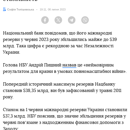
Автор:
Софія Телішевська
Дата:
19:11, 06 липня 2023
Facebook
Twitter
Telegram
Viber
Національний банк повідомив, що його міжнародні
резерви у червні 2023 року збільшились майже до $39
млрд. Така цифра є рекордною за час Незалежності
України.
Голова НБУ Андрій Пишний
назвав
це «неймовірним
результатом для країни в умовах повномасштабної війни».
Попередній історичний максимум резервів Нацбанку
становив $38,35 млрд, він був зафіксований у травні 2011
року.
Станом на 1 червня міжнародні резерви України становили
$37,3 млрд. НБУ пояснив, що значне збільшення резервів у
червні повʼязане з надходженням фінансової допомоги з
Заходу: