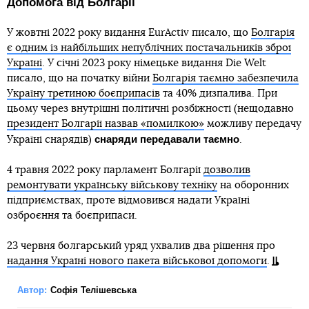
Допомога від Болгарії
У жовтні 2022 року видання EurActiv писало, що
Болгарія
є одним із найбільших непублічних постачальників зброї
Україні
. У січні 2023 року німецьке видання Die Welt
писало, що на початку війни
Болгарія таємно забезпечила
Україну третиною боєприпасів
та 40% дизпалива. При
цьому через внутрішні політичні розбіжності (нещодавно
президент Болгарії назвав «помилкою»
можливу передачу
снаряди передавали таємно
Україні снарядів)
.
4 травня 2022 року парламент Болгарії
дозволив
ремонтувати українську військову техніку
на оборонних
підприємствах, проте відмовився надати Україні
озброєння та боєприпаси.
23 червня болгарський уряд ухвалив два рішення про
надання Україні нового пакета військової допомоги
.
Автор:
Софія Телішевська