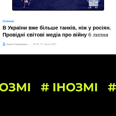
Новини
В України вже більше танків, ніж у росіян.
Провідні світові медіа про війну
6 липня
Автор:
Антон Семиженко
Дата:
00:35, 07 липня 2023