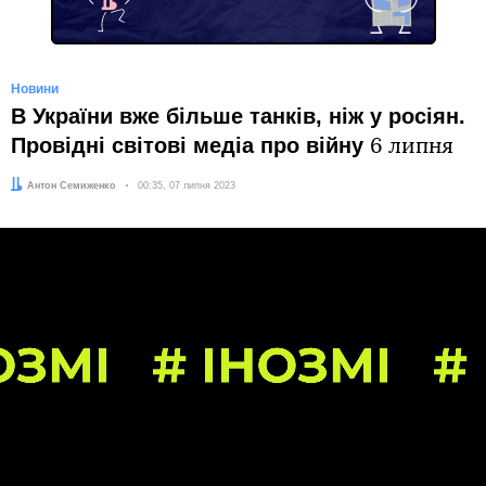
Новини
В України вже більше танків, ніж у росіян.
Провідні світові медіа про війну
6 липня
Автор:
Антон Семиженко
Дата:
00:35, 07 липня 2023