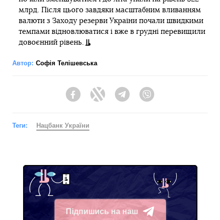
млрд. Після цього завдяки масштабним вливанням
валюти з Заходу резерви України почали швидкими
темпами відновлюватися і вже в грудні перевищили
довоєнний рівень.
Автор:
Софія Телішевська
Facebook
Twitter
Telegram
Viber
Теги:
Нацбанк України
Підпишись на наш
Telegram