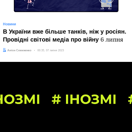
Новини
В України вже більше танків, ніж у росіян.
Провідні світові медіа про війну
6 липня
Автор:
Антон Семиженко
Дата:
00:35, 07 липня 2023