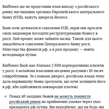
Raiffeisen ще не представив план виходу з російського
ринку наглядовим органам Європейського центрального
банку (ЄЦБ), кажуть джерела Reuters.
Банк хоче дочекатися схвалення ЄЦБ, перш ніж просити
своїх акціонерів погодити реструктуризацію бізнесу в
росії. Цей процес може зайняти місяці. Також для цього
знадобиться схвалення Центрального банку росії,
Міністерства фінансів рф, а в разі продажу — навіть
володимира путіна.
Raiffeisen Bank має близько 2 600 корпоративних клієнтів
у росії, 4 мільйони власників місцевих рахунків і 10 тисяч
співробітників. За словами джерел, російська влада чітко
дала керівництву банка зрозуміти, що хоче залишити його
в рф, аби здійснювати міжнародні платежі.
Понад 40 західних банків
не можуть покинути
російський ринок
на прийнятних умовах через указ
президента рф путіна. Він передбачає, що на будь-які