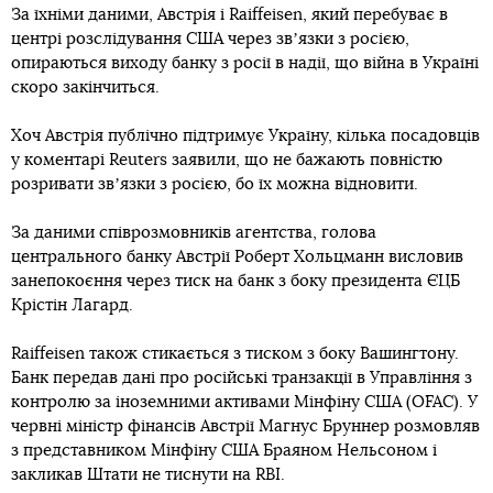
За їхніми даними, Австрія і Raiffeisen, який перебуває в
центрі розслідування США через звʼязки з росією,
опираються виходу банку з росії в надії, що війна в Україні
скоро закінчиться.
Хоч Австрія публічно підтримує Україну, кілька посадовців
у коментарі Reuters заявили, що не бажають повністю
розривати звʼязки з росією, бо їх можна відновити.
За даними співрозмовників агентства, голова
центрального банку Австрії Роберт Хольцманн висловив
занепокоєння через тиск на банк з боку президента ЄЦБ
Крістін Лагард.
Raiffeisen також стикається з тиском з боку Вашингтону.
Банк передав дані про російські транзакції в Управління з
контролю за іноземними активами Мінфіну США (OFAC). У
червні міністр фінансів Австрії Магнус Бруннер розмовляв
з представником Мінфіну США Браяном Нельсоном і
закликав Штати не тиснути на RBI.