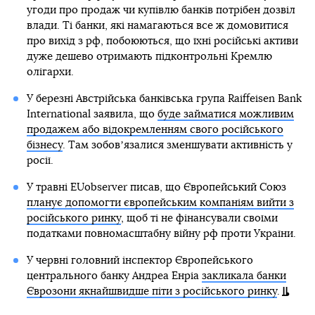
угоди про продаж чи купівлю банків потрібен дозвіл
влади. Ті банки, які намагаються все ж домовитися
про вихід з рф, побоюються, що їхні російські активи
дуже дешево отримають підконтрольні Кремлю
олігархи.
У березні Австрійська банківська група Raiffeisen Bank
International заявила, що
буде займатися можливим
продажем або відокремленням свого російського
бізнесу
. Там зобовʼязалися зменшувати активність у
росії.
У травні EUobserver писав, що Європейський Союз
планує допомогти європейським компаніям вийти з
російського ринку
, щоб ті не фінансували своїми
податками повномасштабну війну рф проти України.
У червні головний інспектор Європейського
центрального банку Андреа Енріа
закликала банки
Єврозони якнайшвидше піти з російського ринку
.