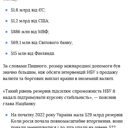
$1,6 млрд від ЄС;
$1,2 млрд від США;
$886 млн від МВФ;
$69,1 млн від Світового банку;
$15 млн від Фінляндії.
За словами Пишного, розмір міжнародної допомоги був
значно більшим, ніж обсяги інтервенцій НБУ з продажу
валюти та боргових виплат країни в іноземній валюті.
«Такий рівень резервів підсилює спроможність НБУ й
надалі підтримувати курсову стабільність», — пояснив
глава Нацбанку.
На початку 2022 року Україна мала $29 млрд резервів.
Коли росія почала повномасштабне вторгнення, вони
почали зменшуватися і до літа упали на рівень $22