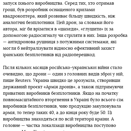
запуск їхнього виробництва. Серед тих, хто отримав
гроші, був розробник оснащеного крилами
квадрокоптера, який розвиває більшу швидкість, ніж
аналогічні безпілотники. Цей дрон, за словами його
автора, міг би врізатися в «шахеди», «глушити» їх за
допомогою радіосигналу чи стріляти в них. Інша розробка
— антидронова рушниця з потужними системами, які
могли б нейтралізувати відносно ефективний захист
іранських безпілотників від радіоперешкод.
Після кількох місяців російсько-української війни стало
очевидно, що дрони — один з головних видів зброї у ній,
пише Reuters. Україна швидко це зрозуміла, створивши
державний проєкт «Армія дронів», а також підтримуючи
приватних виробників безпілотників. Якщо на початку
повномасштабного вторгнення в Україні було всього сім
виробників безпілотників, чию продукцію закуповувала
армія, то тепер таких 40, а до кінця року буде 50. Ці
виробництва знаходяться по всій території країни. А
головне — частка локалізації виробництва поступово