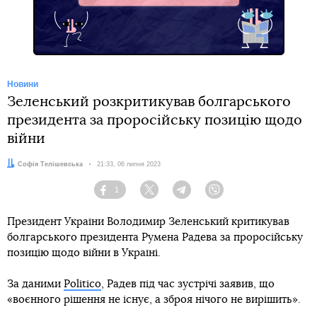
Новини
Зеленський розкритикував болгарського
президента за проросійську позицію щодо
війни
Автор:
Софія Телішевська
Дата:
21:33, 06 липня 2023
1
Facebook
Twitter
Telegram
Viber
Президент України Володимир Зеленський критикував
болгарського президента Румена Радева за проросійську
позицію щодо війни в Україні.
За даними
Politico
, Радев під час зустрічі заявив, що
«воєнного рішення не існує, а зброя нічого не вирішить».