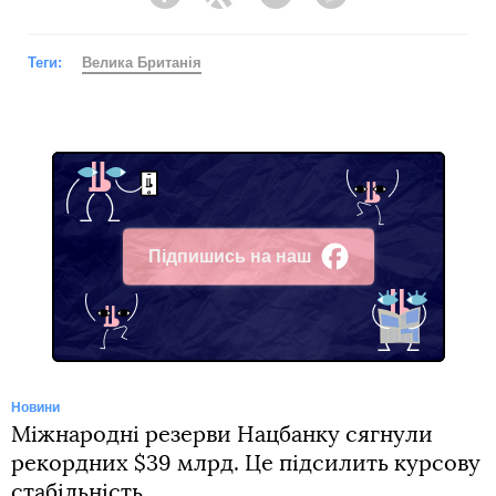
Facebook
Twitter
Telegram
Viber
Теги:
Велика Британія
Підпишись на наш
Facebook
Новини
Міжнародні резерви Нацбанку сягнули
рекордних $39 млрд. Це підсилить курсову
стабільність