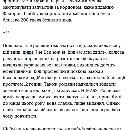
зростає. Мета України наразі — якомога менше
закуповувати запчастин за кордоном, каже виданню
Федоров. І щоб у використанні армії постійно було
близько 200 тисяч безпілотників.
***
Повільно, але росіяни теж вчаться і вдосконалюються у
The Economist
цій війні,
пише
. Їхні «мʼясні хвилі», коли за
рахунок відправлених на розстріл зеків окупанти
виявляли українські вогневі точки, виявились досить
ефективними. Їхні професійні військові разом з
інженерами надійно закріплюються на захопленій позиції
протягом 12 годин. Також росіяни навчилися збивати
значний відсоток ракет, які запускає HIMARS. Російська
армія навряд чи зможе вести наступальні дії, принаймні
до кінця цього року, вона слабка, пише видання. Однак
навіть українські військові визнають, що іноді в росіян є
чому повчитися.
Щобудня ми старанно шукаємо найцікавіші матеріали