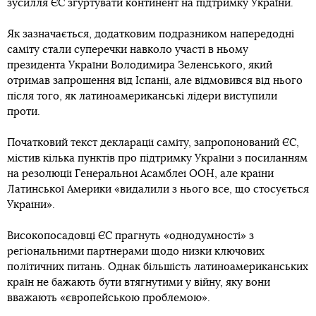
зусилля ЄС згуртувати континент на підтримку України.
Як зазначається, додатковим подразником напередодні
саміту стали суперечки навколо участі в ньому
президента України Володимира Зеленського, який
отримав запрошення від Іспанії, але відмовився від нього
після того, як латиноамериканські лідери виступили
проти.
Початковий текст декларації саміту, запропонований ЄС,
містив кілька пунктів про підтримку України з посиланням
на резолюції Генеральної Асамблеї ООН, але країни
Латинської Америки «видалили з нього все, що стосується
України».
Високопосадовці ЄС прагнуть «однодумності» з
регіональними партнерами щодо низки ключових
політичних питань. Однак більшість латиноамериканських
країн не бажають бути втягнутими у війну, яку вони
вважають «європейською проблемою».