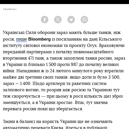
«Бабель»
Facebook
Twitter
Telegram
Viber
Українські Сили оборони зараз мають більше танків, ніж
Bloomberg
росія,
пише
із посиланням на дані Кільського
інституту світової економіки та проєкту Oryx. Враховуючи
переданий партнерами з початку повномасштабного
вторгнення 471 танк, а також захоплені танки росіян, зараз
в України їх близько 1 500 проти 987 до початку великої
війни. Нападники ж із 24 лютого минулого року втратили
майже дві третини своїх танків: якщо доти їх було 3 500,
зараз — 1 400. Щодо артилерії та ракетних систем
залпового вогню, то розрив між росією та Україною тут
теж скорочується ― при цьому в росії кількість цієї зброї
зменшується, а в України зростає. Втім, тут значна
перевага росіян поки що зберігається.
Зміни в балансі на користь України ще не означають
автоматично переваги Києва, йдеться в публікації