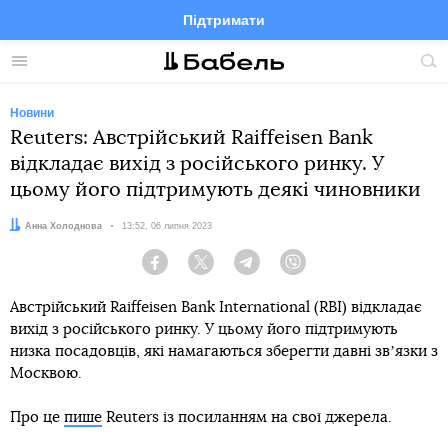
Підтримати
Facebook
Telegram
Twitter
Instagram
Меню
По
по
сай
Новини
Reuters: Австрійський Raiffeisen Bank
відкладає вихід з російського ринку. У
цьому його підтримують деякі чиновники
Автор:
Анна Холоднова
Дата:
13:52, 06 липня 2023
Facebook
Twitter
Telegram
Viber
Австрійський Raiffeisen Bank International (RBI) відкладає
вихід з російського ринку. У цьому його підтримують
низка посадовців, які намагаються зберегти давні звʼязки з
Москвою.
Про це
пише
Reuters із посиланням на свої джерела.