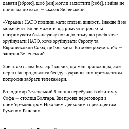
давати [зброю], щоб [ми] могли захистити [себе], і війна не
прийшла до вас», — сказав Зеленський.
«Україна і НАТО повинні мати спільні цінності. Інакше й не
може бути. Ви не можете підтримувати росію та
підтримувати балансуючу позицію, тому що росія хоче
зруйнувати НАТО, хоче зруйнувати Європу та
Європейський Союз; це їхня мета. Ви мене розумієте?» —
запитав Зеленський.
Зрештою глава Болгарії заявив, що має пропозицію, але
перш ніж продовжити бесіду з українським президентом,
попросив забрати телекамери.
Володимир Зеленський 6 липня перебував із візитом у
Софії — столиці Болгарії. Він провів переговори з
премʼєр-міністром Ніколаєм Денковим і президентом
Руменом Радевим.