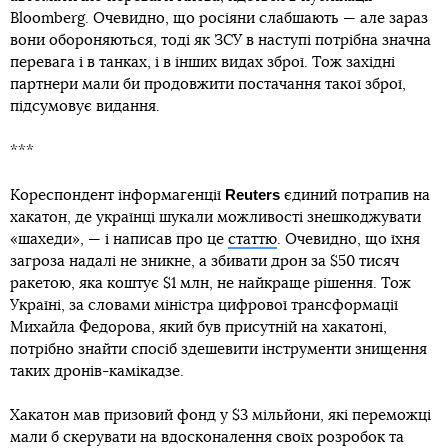
Bloomberg. Очевидно, що росіяни слабшають — але зараз
вони обороняються, тоді як ЗСУ в наступі потрібна значна
перевага і в танках, і в інших видах зброї. Тож західні
партнери мали би продовжити постачання такої зброї,
підсумовує видання.
***
Reuters
Кореспондент інформагенції
єдиний потрапив на
хакатон, де українці шукали можливості знешкоджувати
«шахеди», — і написав про це
статтю
. Очевидно, що їхня
загроза надалі не зникне, а збивати дрон за $50 тисяч
ракетою, яка коштує $1 млн, не найкраще рішення. Тож
Україні, за словами міністра цифрової трансформації
Михайла Федорова, який був присутній на хакатоні,
потрібно знайти спосіб здешевити інструменти знищення
таких дронів-камікадзе.
Хакатон мав призовий фонд у $3 мільйони, які переможці
мали б скерувати на вдосконалення своїх розробок та