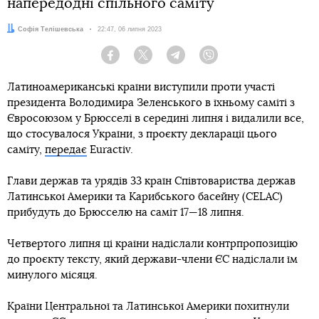
напередодні спільного саміту
Автор:
Софія Телішевська
Дата:
22:47, 06 липня 2023
Facebook
Twitter
Telegram
Viber
Латиноамериканські країни виступили проти участі
президента Володимира Зеленського в їхньому саміті з
Євросоюзом у Брюсселі в середині липня і видалили все,
що стосувалося України, з проєкту декларації цього
саміту,
передає
Euractiv.
Глави держав та урядів 33 країн Співтовариства держав
Латинської Америки та Карибського басейну (CELAC)
прибудуть до Брюсселю на саміт 17—18 липня.
Четвертого липня ці країни надіслали контрпропозицію
до проєкту тексту, який держави-члени ЄС надіслали їм
минулого місяця.
Країни Центральної та Латинської Америки похитнули