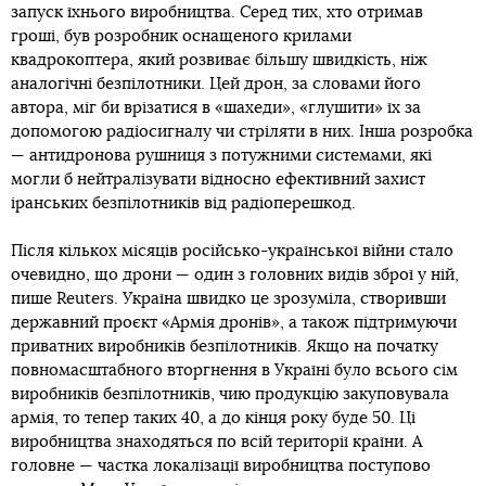
запуск їхнього виробництва. Серед тих, хто отримав
гроші, був розробник оснащеного крилами
квадрокоптера, який розвиває більшу швидкість, ніж
аналогічні безпілотники. Цей дрон, за словами його
автора, міг би врізатися в «шахеди», «глушити» їх за
допомогою радіосигналу чи стріляти в них. Інша розробка
— антидронова рушниця з потужними системами, які
могли б нейтралізувати відносно ефективний захист
іранських безпілотників від радіоперешкод.
Після кількох місяців російсько-української війни стало
очевидно, що дрони — один з головних видів зброї у ній,
пише Reuters. Україна швидко це зрозуміла, створивши
державний проєкт «Армія дронів», а також підтримуючи
приватних виробників безпілотників. Якщо на початку
повномасштабного вторгнення в Україні було всього сім
виробників безпілотників, чию продукцію закуповувала
армія, то тепер таких 40, а до кінця року буде 50. Ці
виробництва знаходяться по всій території країни. А
головне — частка локалізації виробництва поступово