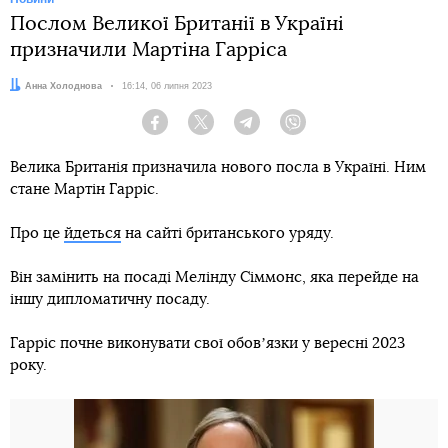
Послом Великої Британії в Україні
призначили Мартіна Гарріса
Автор:
Анна Холоднова
Дата:
16:14, 06 липня 2023
Facebook
Twitter
Telegram
Viber
Велика Британія призначила нового посла в Україні. Ним
стане Мартін Гарріс.
Про це
йдеться
на сайті британського уряду.
Він замінить на посаді Мелінду Сіммонс, яка перейде на
іншу дипломатичну посаду.
Гарріс почне виконувати свої обовʼязки у вересні 2023
року.