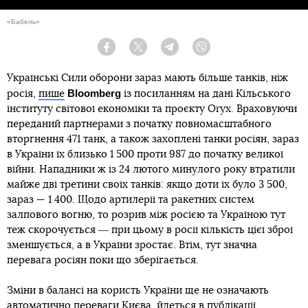
«Бабель»
Facebook
Twitter
Telegram
Viber
Українські Сили оборони зараз мають більше танків, ніж
Bloomberg
росія,
пише
із посиланням на дані Кільського
інституту світової економіки та проєкту Oryx. Враховуючи
переданий партнерами з початку повномасштабного
вторгнення 471 танк, а також захоплені танки росіян, зараз
в України їх близько 1 500 проти 987 до початку великої
війни. Нападники ж із 24 лютого минулого року втратили
майже дві третини своїх танків: якщо доти їх було 3 500,
зараз — 1 400. Щодо артилерії та ракетних систем
залпового вогню, то розрив між росією та Україною тут
теж скорочується ― при цьому в росії кількість цієї зброї
зменшується, а в України зростає. Втім, тут значна
перевага росіян поки що зберігається.
Зміни в балансі на користь України ще не означають
автоматично переваги Києва, йдеться в публікації