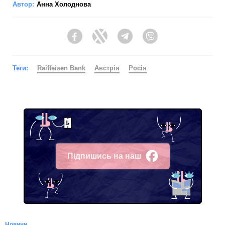
Автор:
Анна Холоднова
Facebook
Twitter
Telegram
Viber
Теги:
Raiffeisen Bank
Австрія
Росія
Підпишись на наш
Facebook
Новини