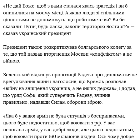
«Не дай Боже, щоб з вами сталася якась трагедія і ви б
опинилися на моєму місці. А якщо люди зі спільними
цінностями не допоможуть, що робитимете ви? Ви би
сказали: Путін, будь ласка, захопи територію Болгарії?» —
сказав український президент.
Президент також розкритикував болгарського колегу за
те, що той назвав вторгнення Москви «конфліктом» а не
війною.
Зеленський відкинув пропозиції Радева про дипломатичне
врегулювання війни і наголосив, що Кремль розпочав
«війну на знищення українців, а не інших держав», і додав,
що уряд Софії, який суперечить Радеву, вчинив
правильно, надавши Силам оборони зброю.
«Яка б у вашої армії не була ситуація з боєприпасами,
цього буде недостатньо, щоб воювати з рф. У вас
непогана армія, у вас добрі люди, але цього недостатньо,
щоб воювати проти 160 мільйонів людей. Ось чому добре