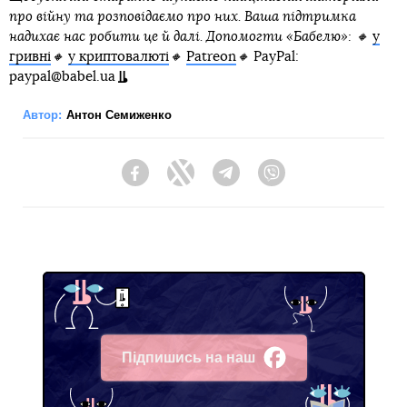
про війну та розповідаємо про них. Ваша підтримка
надихає нас робити це й далі. Допомогти «Бабелю»: 🔸
у
гривні
🔸
у криптовалюті
🔸
Patreon
🔸
PayPal:
paypal@babel.ua
Автор:
Антон Семиженко
Facebook
Twitter
Telegram
Viber
Підпишись на наш
Facebook