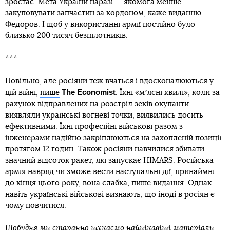
зростає. Мета України наразі — якомога менше
закуповувати запчастин за кордоном, каже виданню
Федоров. І щоб у використанні армії постійно було
близько 200 тисяч безпілотників.
***
Повільно, але росіяни теж вчаться і вдосконалюються у
The Economist
цій війні,
пише
. Їхні «мʼясні хвилі», коли за
рахунок відправлених на розстріл зеків окупанти
виявляли українські вогневі точки, виявились досить
ефективними. Їхні професійні військові разом з
інженерами надійно закріплюються на захопленій позиції
протягом 12 годин. Також росіяни навчилися збивати
значний відсоток ракет, які запускає HIMARS. Російська
армія навряд чи зможе вести наступальні дії, принаймні
до кінця цього року, вона слабка, пише видання. Однак
навіть українські військові визнають, що іноді в росіян є
чому повчитися.
Щобудня ми старанно шукаємо найцікавіші матеріали