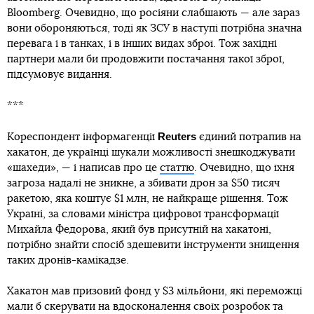
Bloomberg. Очевидно, що росіяни слабшають — але зараз
вони обороняються, тоді як ЗСУ в наступі потрібна значна
перевага і в танках, і в інших видах зброї. Тож західні
партнери мали би продовжити постачання такої зброї,
підсумовує видання.
***
Reuters
Кореспондент інформагенції
єдиний потрапив на
хакатон, де українці шукали можливості знешкоджувати
«шахеди», — і написав про це
статтю
. Очевидно, що їхня
загроза надалі не зникне, а збивати дрон за $50 тисяч
ракетою, яка коштує $1 млн, не найкраще рішення. Тож
Україні, за словами міністра цифрової трансформації
Михайла Федорова, який був присутній на хакатоні,
потрібно знайти спосіб здешевити інструменти знищення
таких дронів-камікадзе.
Хакатон мав призовий фонд у $3 мільйони, які переможці
мали б скерувати на вдосконалення своїх розробок та