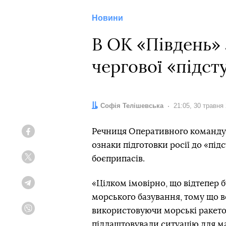
Новини
В ОК «Південь» 
чергової «підст
Автор:
Софія Телішевська
Дата:
21:05, 30 травня
Речниця Оперативного командув
Facebook
ознаки підготовки росії до «пі
боєприпасів.
Twitter
«Цілком імовірно, що відтепер б
Telegram
морського базування, тому що в
використовуючи морські ракето
Viber
підлаштовували ситуацію для ма