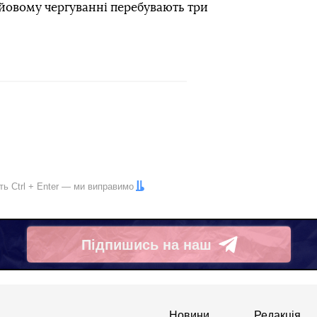
ойовому чергуванні перебувають три
іть
Ctrl
+
Enter
— ми виправимо
Підпишись на наш
Telegram
Новини
Редакція