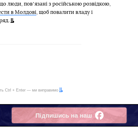
о люди, повʼязані з російською розвідкою,
ести в Молдові
, щоб повалити владу і
ряд.
іть
Ctrl
+
Enter
— ми виправимо
Підпишись на наш
Facebook