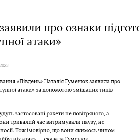
заявили про ознаки підгото
упної атаки»
 2023
ання «Південь» Наталія Гуменюк заявила про
дступної атаки» за допомогою змішаних типів
удуть застосовані ракети не повітряного, а
они тривалий час витримували паузу, не
носії. Тож імовірно, що вони якимось чином
йбутніх атак», — сказала Гуменюк.