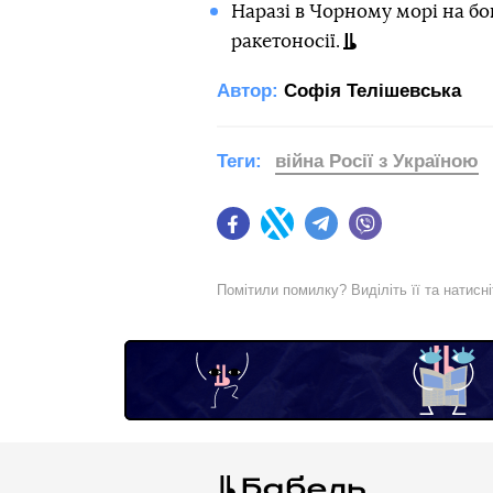
Наразі в Чорному морі на б
ракетоносії.
Автор:
Софія Телішевська
Теги:
війна Росії з Україною
Facebook
Twitter
Telegram
Viber
Помітили помилку? Виділіть її та натисн