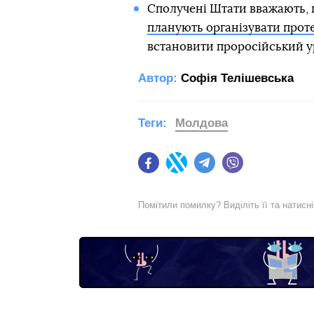
Сполучені Штати вважають, щ
планують організувати прот
встановити проросійський у
Автор:
Софія Телішевська
Теги:
Молдова
Facebook
Twitter
Telegram
Viber
Помітили помилку? Виділіть її та натисн