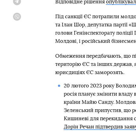
Відповідне рішення
опублікува
Telegram
Під санкції ЄС потрапили молд
Viber
та Ілан Шор, депутатка партії 
голови Генінспекторату поліції 
Молдові, і російський бізнесмен
Обмеження передбачають, що пі
територію ЄС та інших держав, я
юрисдиціях ЄС заморозять.
20 лютого 2023 року Володим
росія планує змінити владу 
країни Майю Санду. Молдова 
Зеленський припустив, що р
Кишиневі для перекидання с
Дорін Речан підтвердив заяв