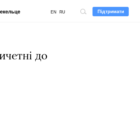
Підтримати
екельце
Пошук
EN
RU
по
сайту
ичетні до