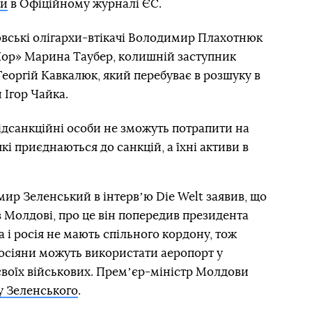
ли
в Офіційному журналі ЄС.
овські олігархи-втікачі Володимир Плахотнюк
«Шор» Марина Таубер, колишній заступник
Георгій Кавкалюк, який перебуває в розшуку в
 Ігор Чайка.
дсанкційні особи не зможуть потрапити на
кі приєднаються до санкцій, а їхні активи в
ир Зеленський в інтервʼю Die Welt заявив, що
в Молдові, про це він попередив президента
і росія не мають спільного кордону, тож
осіяни можуть використати аеропорт у
воїх військових. Премʼєр-міністр Молдови
у Зеленського
.