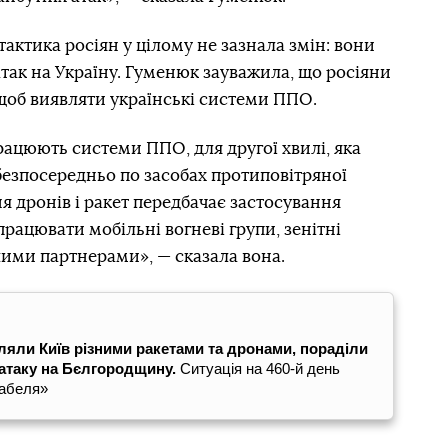
актика росіян у цілому не зазнала змін: вони
так на Україну. Гуменюк зауважила, що росіяни
щоб виявляти українські системи ППО.
рацюють системи ППО, для другої хвилі, яка
безпосередньо по засобах протиповітряної
я дронів і ракет передбачає застосування
працювати мобільні вогневі групи, зенітні
шими партнерами», — сказала вона.
ріляли Київ різними ракетами та дронами, пораділи
 атаку на Бєлгородщину.
Ситуація на 460-й день
Бабеля»