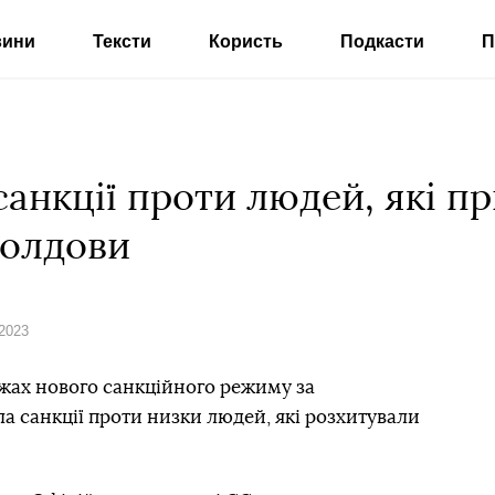
вини
Тексти
Користь
Подкасти
П
анкції проти людей, які пр
Молдови
 2023
жах нового санкційного режиму за
а санкції проти низки людей, які розхитували