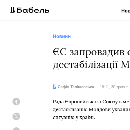
Но
Новини
ЄС запровадив с
дестабілізації 
Автор:
Софія Телішевська
Дата:
18:11, 30 травня
Рада Європейського Союзу в ме
Facebook
дестабілізацію Молдови ухвалил
ситуацію у країні.
Twitter