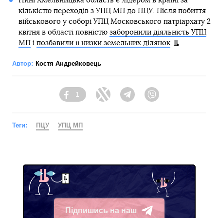
Нині Хмельницька область є лідером в країні за
кількістю переходів з УПЦ МП до ПЦУ. Після побиття
військового у соборі УПЦ Московського патріархату 2
квітня в області повністю
заборонили діяльність УПЦ
МП
і
позбавили її низки земельних ділянок
.
Автор:
Костя Андрейковець
1
Facebook
Twitter
Telegram
Viber
Теги:
ПЦУ
УПЦ МП
Підпишись на наш
Telegram