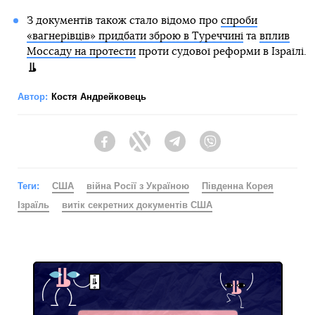
З документів також стало відомо про
спроби
«вагнерівців» придбати зброю в Туреччині
та
вплив
Моссаду на протести
проти судової реформи в Ізраїлі.
Автор:
Костя Андрейковець
Facebook
Twitter
Telegram
Viber
Теги:
США
війна Росії з Україною
Південна Корея
Ізраїль
витік секретних документів США