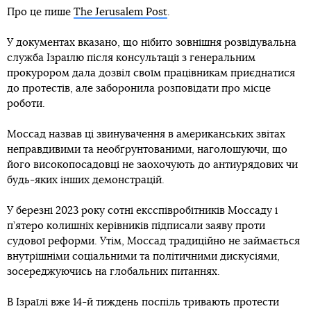
Про це пише
The Jerusalem Post
.
У документах вказано, що нібито зовнішня розвідувальна
служба Ізраїлю після консультації з генеральним
прокурором дала дозвіл своїм працівникам приєднатися
до протестів, але заборонила розповідати про місце
роботи.
Моссад назвав ці звинувачення в американських звітах
неправдивими та необґрунтованими, наголошуючи, що
його високопосадовці не заохочують до антиурядових чи
будь-яких інших демонстрацій.
У березні 2023 року сотні ексспівробітників Моссаду і
п’ятеро колишніх керівників підписали заяву проти
судової реформи. Утім, Моссад традиційно не займається
внутрішніми соціальними та політичними дискусіями,
зосереджуючись на глобальних питаннях.
В Ізраїлі вже 14-й тиждень поспіль тривають протести