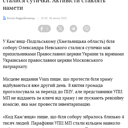
сталися сутички. Активісти ставлять
намети
Автор:
Костя Андрейковець
Дата:
22:50, 09 квітня 2023
1
Facebook
Twitter
Telegram
Viber
У Камʼянці-Подільському (Хмельницька область) біля
собору Олександра Невського сталися сутички між
прихильниками Православної церкви України та вірянами
Української православної церкви Московського
патріархату.
Місцеве видання Vsim пише, що протести біля храму
відбуваються вже другий день. 8 квітня громада
проголосувала за перехід до ПЦУ, але представники УПЦ
МП не віддають їм ключі від храму і не пускають ревізійну
комісію, яка має провести інвентаризацію.
«Код Камʼянця» пише, що біля собору зібралось близько 4
тисяч людей. Парафіяни УПЦ МП стали кільцем навколо