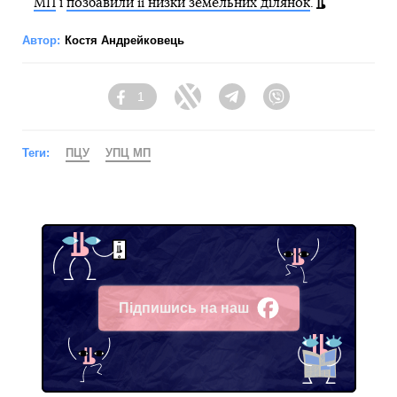
МП
і
позбавили її низки земельних ділянок
.
Автор:
Костя Андрейковець
1
Facebook
Twitter
Telegram
Viber
Теги:
ПЦУ
УПЦ МП
Підпишись на наш
Facebook