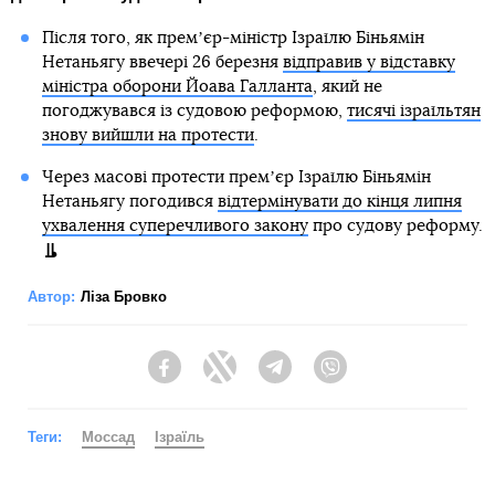
Після того, як премʼєр-міністр Ізраїлю Біньямін
Нетаньягу ввечері 26 березня
відправив у відставку
міністра оборони Йоава Галланта
, який не
погоджувався із судовою реформою,
тисячі ізраїльтян
знову вийшли на протести
.
Через масові протести премʼєр Ізраїлю Біньямін
Нетаньягу погодився
відтермінувати до кінця липня
ухвалення суперечливого закону
про судову реформу.
Автор:
Ліза Бровко
Facebook
Twitter
Telegram
Viber
Теги:
Моссад
Ізраїль