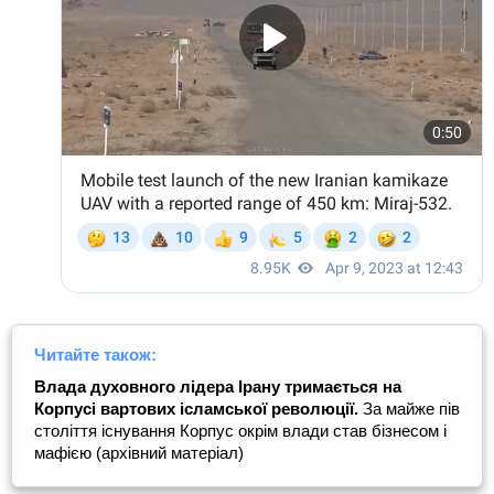
Читайте також:
Влада духовного лідера Ірану тримається на
Корпусі вартових ісламської революції.
За майже пів
століття існування Корпус окрім влади став бізнесом і
мафією (архівний матеріал)