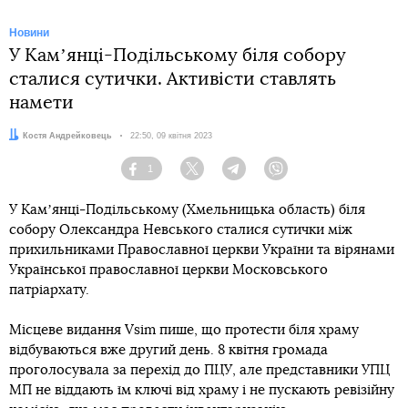
Новини
У Камʼянці-Подільському біля собору
сталися сутички. Активісти ставлять
намети
Автор:
Костя Андрейковець
Дата:
22:50, 09 квітня 2023
1
Facebook
Twitter
Telegram
Viber
У Камʼянці-Подільському (Хмельницька область) біля
собору Олександра Невського сталися сутички між
прихильниками Православної церкви України та вірянами
Української православної церкви Московського
патріархату.
Місцеве видання Vsim пише, що протести біля храму
відбуваються вже другий день. 8 квітня громада
проголосувала за перехід до ПЦУ, але представники УПЦ
МП не віддають їм ключі від храму і не пускають ревізійну