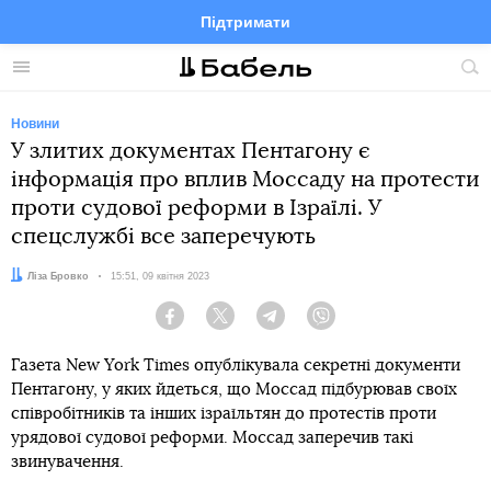
Підтримати
Facebook
Telegram
Twitter
Instagram
Меню
По
по
сай
Новини
У злитих документах Пентагону є
інформація про вплив Моссаду на протести
проти судової реформи в Ізраїлі. У
спецслужбі все заперечують
Автор:
Ліза Бровко
Дата:
15:51, 09 квітня 2023
Facebook
Twitter
Telegram
Viber
Газета New York Times опублікувала секретні документи
Пентагону, у яких йдеться, що Моссад підбурював своїх
співробітників та інших ізраїльтян до протестів проти
урядової судової реформи. Моссад заперечив такі
звинувачення.