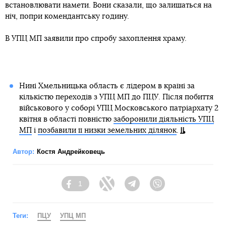
встановлювати намети. Вони сказали, що залишаться на
ніч, попри комендантську годину.
В УПЦ МП заявили про спробу захоплення храму.
Нині Хмельницька область є лідером в країні за
кількістю переходів з УПЦ МП до ПЦУ. Після побиття
військового у соборі УПЦ Московського патріархату 2
квітня в області повністю
заборонили діяльність УПЦ
МП
і
позбавили її низки земельних ділянок
.
Автор:
Костя Андрейковець
1
Facebook
Twitter
Telegram
Viber
Теги:
ПЦУ
УПЦ МП