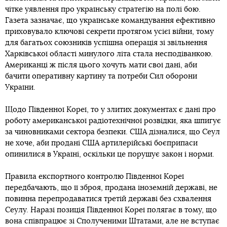
чітке уявлення про українську стратегію на полі бою.
Газета зазначає, що українське командування ефективно
приховувало ключові секрети протягом усієї війни, тому
для багатьох союзників успішна операція зі звільнення
Харківської області минулого літа стала несподіванкою.
Американці ж після цього хочуть мати свої дані, аби
бачити оперативну картину та потреби Сил оборони
України.
Щодо Південної Кореї, то у злитих документах є дані про
роботу американської радіотехнічної розвідки, яка шпигує
за чиновниками сектора безпеки. США дізналися, що Сеул
не хоче, аби продані США артилерійські боєприпаси
опинилися в Україні, оскільки це порушує закон і норми.
Правила експортного контролю Південної Кореї
передбачають, що її зброя, продана іноземній державі, не
повинна перепродаватися третій державі без схвалення
Сеулу. Наразі позиція Південної Кореї полягає в тому, що
вона співпрацює зі Сполученими Штатами, але не вступає