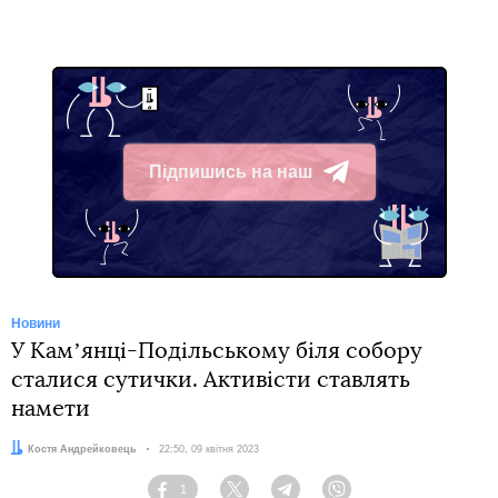
Підпишись на наш
Telegram
Новини
У Камʼянці-Подільському біля собору
сталися сутички. Активісти ставлять
намети
Автор:
Костя Андрейковець
Дата:
22:50, 09 квітня 2023
1
Facebook
Twitter
Telegram
Viber