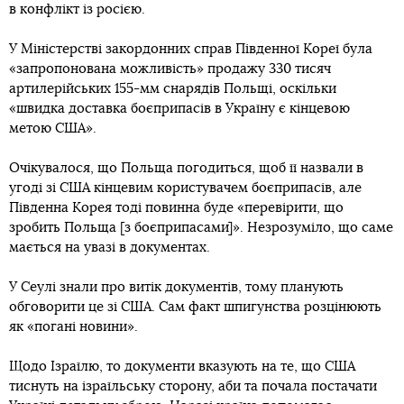
в конфлікт із росією.
У Міністерстві закордонних справ Південної Кореї була
«запропонована можливість» продажу 330 тисяч
артилерійських 155-мм снарядів Польщі, оскільки
«швидка доставка боєприпасів в Україну є кінцевою
метою США».
Очікувалося, що Польща погодиться, щоб її назвали в
угоді зі США кінцевим користувачем боєприпасів, але
Південна Корея тоді повинна буде «перевірити, що
зробить Польща [з боєприпасами]». Незрозуміло, що саме
мається на увазі в документах.
У Сеулі знали про витік документів, тому планують
обговорити це зі США. Сам факт шпигунства розцінюють
як «погані новини».
Щодо Ізраїлю, то документи вказують на те, що США
тиснуть на ізраїльську сторону, аби та почала постачати