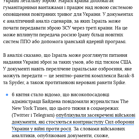
Україні летальну зброю. Наразі країна допомагає
гуманітарними вантажами і працює над новою системою
оповіщення повітряних тривог для України. У документах
є аналітичний аналіз сценаріїв, за яких Ізраїль може
почати передавати зброю ЗСУ через треті країни. На це
може вплинути передача росією Ірану більш новітніх
систем ППО або допомога іранській ядерній програмі.
В аналізі сказано, що Ізраїль може розглянути питання
надання Україні зброї за таких умов, або під тиском США.
У документі навіть перелічене ізраїльське озброєння, яке
можуть передати — це зенітно-ракетні комплекси Barak-8
та Spyder, а також протитанкові керовані ракети Spike.
6 квітня стало відомо, що високопосадовці
адміністрації Байдена повідомили журналістам The
New York Times, що цього тижня в соцмережах
(Twitter і Telegram)
опублікували засекречені військові
документи, які стосуються контрнаступу Сил оборони
України у війні проти росії
. За словами військових
аналітиків, опубліковані документи, схоже,