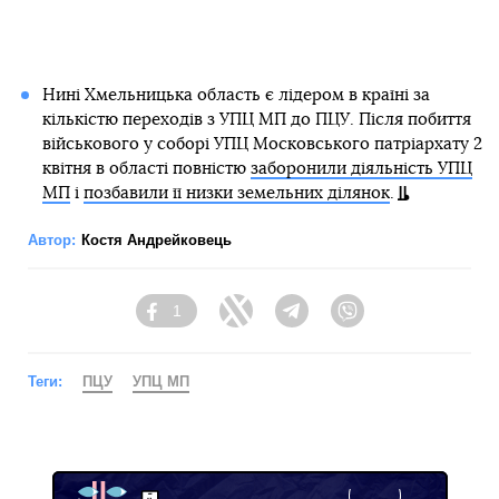
Нині Хмельницька область є лідером в країні за
кількістю переходів з УПЦ МП до ПЦУ. Після побиття
військового у соборі УПЦ Московського патріархату 2
квітня в області повністю
заборонили діяльність УПЦ
МП
і
позбавили її низки земельних ділянок
.
Автор:
Костя Андрейковець
1
Facebook
Twitter
Telegram
Viber
Теги:
ПЦУ
УПЦ МП