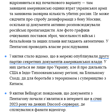
відрізняються від початкового варіанту — там
завищені американські оцінки втрат української армії
та занижена імовірна кількість убитих росіян. Це може
свідчити про спробу дезінформації з боку Москви,
оскільки ці документи активно розповсюджували
російські пропагандисти. Але фото графіків
очікуваних поставок зброї, чисельності військ і
батальйонів та інших планів виглядають автентично. У
Пентагоні проводять власне розслідування.
7 квітня стало відомо, що в мережі опублікували
другу
партію секретних документів американської влади
. У
них ідеться не лише про Україну, але й про діяльність
США в Індо-Тихоокеанському регіоні, на Близькому
Сході, дії для боротьби з тероризмом і суперництво з
Китаєм.
9 квітня Bellingcat повідомив, що документи з
Пентагону почали зʼявлятися в інтернеті ще
в січні
2023 року на деяких Discord-серверах
, де
спілкувалися фанати відеоігор.