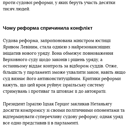
проти судової реформи, у яких беруть участь десятки
тисяч людей.
Чому реформа спричинила конфлікт
Судова реформа, запропонована міністром юстиції
Яривом Левіним, стала однією з найрезонансніших
ініціатив нового уряду. Вона обмежує повноваження
Верховного суду щодо законів і рішень уряду, а
останньому віддає контроль за відбором суддів. Отже,
більшість у парламенті зможе ухвалити закон, навіть якщо
суд визнає його антиконституційним. Критики реформи
кажуть, що цей крок руйнує ізраїльську систему
стримувань і противаг та штовхає її до автократії.
Президент Ізраїлю Іцхак Герцог закликав Нетаньягу
досягти компромісу зі своїми політичними опонентами та
відтермінувати суперечливу судову реформу, однак уряд
все одно представив її в парламенті.