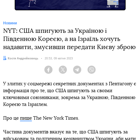
Новини
NYT: США шпигують за Україною і
Південною Кореєю, а на Ізраїль хочуть
надавити, змусивши передати Києву зброю
Автор:
Костя Андрейковець
Дата:
20:53, 09 квітня 2023
Facebook
Twitter
Telegram
Viber
У злитих у соцмережі секретних документах з Пентагону є
інформація про те, що США шпигують за своїми
ключовими союзниками, зокрема за Україною, Південною
Кореєю та Ізраїлем.
Про це
пише
The New York Times.
Частина документів вказує на те, що США шпигують за
військовим та політичним керівництвом України, аби мати