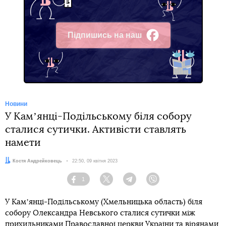
Підпишись на наш
Facebook
Новини
У Камʼянці-Подільському біля собору
сталися сутички. Активісти ставлять
намети
Автор:
Костя Андрейковець
Дата:
22:50, 09 квітня 2023
1
Facebook
Twitter
Telegram
Viber
У Камʼянці-Подільському (Хмельницька область) біля
собору Олександра Невського сталися сутички між
прихильниками Православної церкви України та вірянами