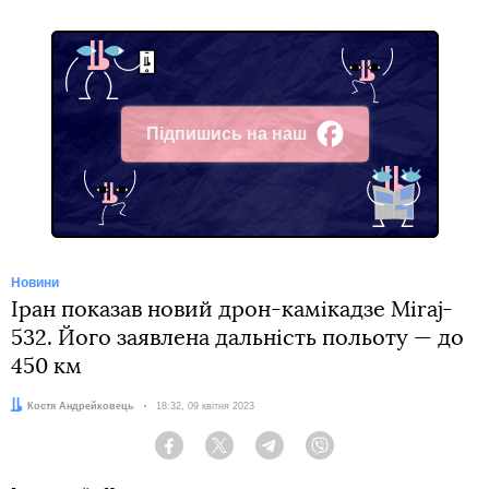
Підпишись на наш
Facebook
Новини
Іран показав новий дрон-камікадзе Miraj-
532. Його заявлена дальність польоту — до
450 км
Автор:
Костя Андрейковець
Дата:
18:32, 09 квітня 2023
Facebook
Twitter
Telegram
Viber