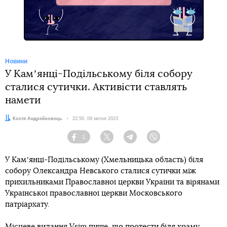
Новини
У Камʼянці-Подільському біля собору
сталися сутички. Активісти ставлять
намети
Автор:
Костя Андрейковець
Дата:
22:50, 09 квітня 2023
1
Facebook
Twitter
Telegram
Viber
У Камʼянці-Подільському (Хмельницька область) біля
собору Олександра Невського сталися сутички між
прихильниками Православної церкви України та вірянами
Української православної церкви Московського
патріархату.
Місцеве видання Vsim пише, що протести біля храму