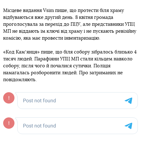
Місцеве видання Vsim пише, що протести біля храму
відбуваються вже другий день. 8 квітня громада
проголосувала за перехід до ПЦУ, але представники УПЦ
МП не віддають їм ключі від храму і не пускають ревізійну
комісію, яка має провести інвентаризацію.
«Код Камʼянця» пише, що біля собору зібралось близько 4
тисяч людей. Парафіяни УПЦ МП стали кільцем навколо
собору, після чого й почалися сутички. Поліція
намагалась розборонити людей. Про затриманих не
повідомляють.