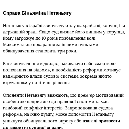
Справа Біньяміна Нетаньягу
Нетаньягу в Ізраїлі звинувачують у шахрайстві, корупції та
державній зраді. Якщо суд визнає його винним у корупції,
йому загрожує до 10 років позбавлення волі.
Максимальне покарання за іншими пунктами
обвинувачення становить три роки.
Він звинувачення відкидає, називаючи себе «жертвою
полювання на відьом», а необхідність реформи мотивує
надмірністю влади судової системи, зокрема нібито
втручанням у політичні рішення.
Опоненти Нетаньягу вважають, що премʼєр мотивований
особистою неприязню до правової системи та має
глибокий конфлікт інтересів. Запропонована судова
реформа, на їхню думку, може допомогти Нетаньягу
призвести
уникнути обвинувального вироку або взагалі
до закриття судової справи.