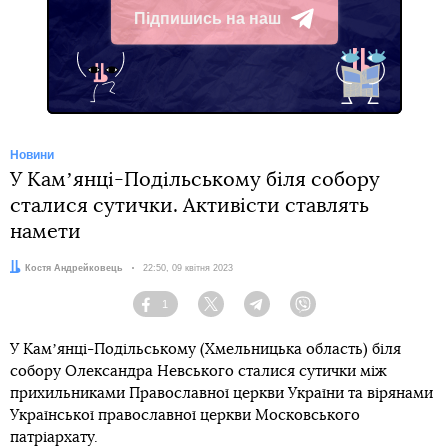
Підпишись на наш
Telegram
Новини
У Камʼянці-Подільському біля собору
сталися сутички. Активісти ставлять
намети
Автор:
Костя Андрейковець
Дата:
22:50, 09 квітня 2023
1
Facebook
Twitter
Telegram
Viber
У Камʼянці-Подільському (Хмельницька область) біля
собору Олександра Невського сталися сутички між
прихильниками Православної церкви України та вірянами
Української православної церкви Московського
патріархату.