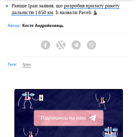
Раніше Іран заявив, що
розробив крилату ракету
дальністю 1 650 км
. Її назвали Paveh.
Автор:
Костя Андрейковець
Facebook
Twitter
Telegram
Viber
Теги:
Іран
Підпишись на наш
Telegram