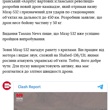
Іранський «Корпус вартових ісламської революції»
розробив новий дрон-камікадзе, який отримав назву
Mіraj-532 і призначений для ударів по стаціонарних
обʼєктах на дальності до 450 км. Розробник заявляє, що
дрон несе бойову частину у 50 кг.
Видання Tasnim News пише, що Mіraj-532 вже успішно
пройшов випробування.
Зовні Mіraj-532 нагадує ракету з крилами. Він працює від
мотора і видає звук, схожий на Shahed-136/131, якими
росіяни атакують українські обʼєкти. Тобто, його добре
чути. Для пуску використовують автівку, яка має
розігнатися до злітної швидкості дрона.