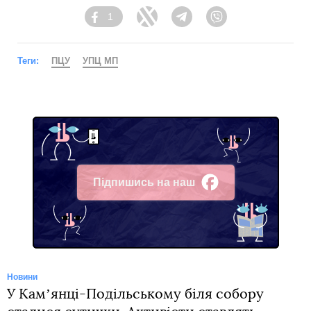
1
Facebook
Twitter
Telegram
Viber
Теги:
ПЦУ
УПЦ МП
Підпишись на наш
Facebook
Новини
У Камʼянці-Подільському біля собору