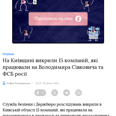
Підпишись на наш
Facebook
Новини
На Київщині викрили 15 компаній, які
працювали на Володимира Сівковича та
ФСБ росії
Автор:
Софія Телішевська
Дата:
16:22, 05 квітня 2023
1
Facebook
Twitter
Telegram
Viber
Служба безпеки і Держбюро розслідувань викрили в
Київській області 15 компаній, які працювали на
підозрюваного в держзраді та шпигунстві ексзаступника