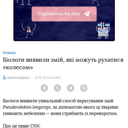
Підпишись на наш
Telegram
Новини
Біологи виявили змій, які можуть рухатися
«колесом»
Автор:
Анна Холоднова
Дата:
21:55, 05 квітня 2023
Facebook
Twitter
Telegram
Viber
Біологи виявили унікальний спосіб пересування змій
Pseudorabdion longiceps
, за допомогою якого ці тварини
уникають небезпеки — вони стрибають із переворотом.
Про це
пише
CNN.