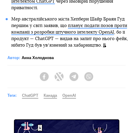
інтелектом ChatGPT
через ймовірні порушення
приватності.
Мер австралійського міста Хепберн Шайр Браян Гуд
першим у світі заявив, що
планує подати позов проти
компанії з розробки штучного інтелекту OpenAI
, бо її
продукт — ChatGPT — видав на запит про нього фейк,
нібито Гуд був увʼязнений за хабарництво.
Автор:
Анна Холоднова
Facebook
Twitter
Telegram
Viber
Теги:
ChatGPT
Канада
OpenAI