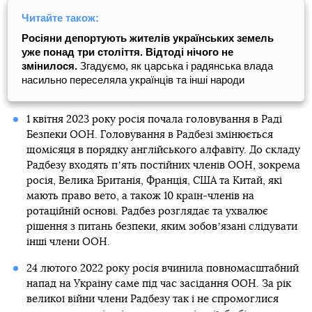
Читайте також:
Росіяни депортують жителів українських земель
уже понад три століття. Відтоді нічого не
змінилося.
Згадуємо, як царська і радянська влада
насильно переселяла українців та інші народи
1 квітня 2023 року росія почала головування в Раді
Безпеки ООН. Головування в Радбезі змінюється
щомісяця в порядку англійського алфавіту. До складу
Радбезу входять пʼять постійних членів ООН, зокрема
росія, Велика Британія, Франція, США та Китай, які
мають право вето, а також 10 країн-членів на
ротаційній основі. Радбез розглядає та ухвалює
рішення з питань безпеки, яким зобовʼязані слідувати
інші члени ООН.
24 лютого 2022 року росія вчинила повномасштабний
напад на Україну саме під час засідання ООН. За рік
великої війни члени Радбезу так і не спромоглися