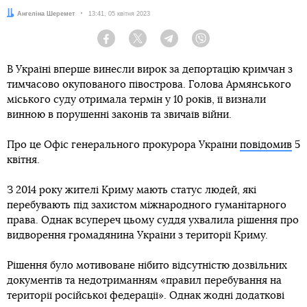
Автор:
Ангеліна Шеремет
Дата:
13:41, 05 квітня 2023
Facebook
Twitter
Telegram
Viber
В Україні вперше винесли вирок за депортацію кримчан з
тимчасово окупованого півострова. Голова Армянського
міського суду отримала термін у 10 років, її визнали
винною в порушенні законів та звичаїв війни.
Про це Офіс генерального прокурора України
повідомив
5
квітня.
З 2014 року жителі Криму мають статус людей, які
перебувають під захистом міжнародного гуманітарного
права. Однак всупереч цьому суддя ухвалила рішення про
видворення громадянина України з території Криму.
Рішення було мотивоване нібито відсутністю дозвільних
документів та недотриманням «правил перебування на
території російської федерації». Однак жодні додаткові