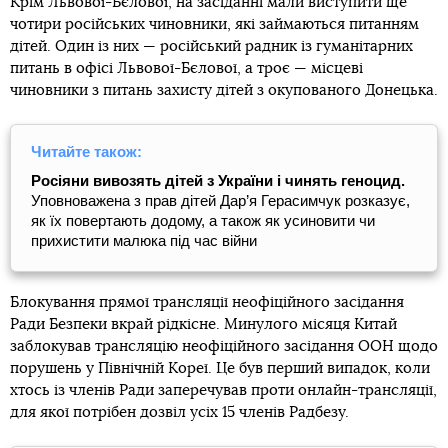
Крім Львової-Бєлової, на засіданні мали виступити ще
чотири російських чиновники, які займаються питанням
дітей. Один із них — російський радник із гуманітарних
питань в офісі Львової-Бєлової, а троє — місцеві
чиновники з питань захисту дітей з окупованого Донецька.
Читайте також:
Росіяни вивозять дітей з України і чинять геноцид.
Уповноважена з прав дітей Дар’я Герасимчук розказує,
як їх повертають додому, а також як усиновити чи
прихистити малюка під час війни
Блокування прямої трансляції неофіційного засідання
Ради Безпеки вкрай рідкісне. Минулого місяця Китай
заблокував трансляцію неофіційного засідання ООН щодо
порушень у Північній Кореї. Це був перший випадок, коли
хтось із членів Ради заперечував проти онлайн-трансляції,
для якої потрібен дозвіл усіх 15 членів Радбезу.