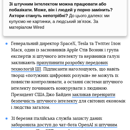
Зі штучним інтелектом можна працювати або
побазікати. Може, він і людей у порно замінить?
Актори стануть непотрібні?
До цього далеко: ми
купуємо не картинки, а людський звʼязок. За
матеріалом Wired
Генеральний директор SpaceX, Tesla та Twitter Ілон
Маск, один із засновників Apple Стів Возняк і група
експертів зі штучного інтелекту та керівників галузі
закликають
призупинити розробку передових
технологій ШІ
. Підписанти наголошують, що навіть
творці «потужних цифрових розумів» не можуть їх
повністю контролювати, а останні системи штучного
інтелекту починають конкурувати з людиною.
Президент США Джо Байден
закликав перевірити
безпечність штучного інтелекту
для світових економік
і людства загалом.
31 березня італійська служба захисту даних
заборонила доступ до чат-бота OpenAI зі штучним