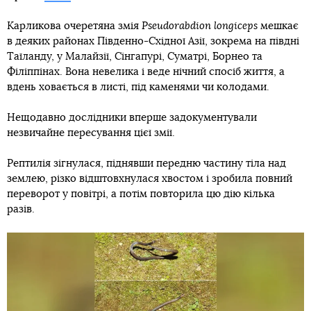
Карликова очеретяна змія
Pseudorabdion longiceps
мешкає
в деяких районах Південно-Східної Азії, зокрема на півдні
Таїланду, у Малайзії, Сінгапурі, Суматрі, Борнео та
Філіппінах. Вона невелика і веде нічний спосіб життя, а
вдень ховається в листі, під каменями чи колодами.
Нещодавно дослідники вперше задокументували
незвичайне пересування цієї змії.
Рептилія зігнулася, піднявши передню частину тіла над
землею, різко відштовхнулася хвостом і зробила повний
переворот у повітрі, а потім повторила цю дію кілька
разів.