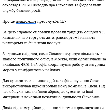
секретаря РНБО Володимира Сівковича та Федеральну
службу безпеки росії.
Про це
повідомляє
пресслужба СБУ.
За цією справою силовики провели тридцять обшуків у 15
кампаніях, що торгують автотранспортом і надають
рієлторські та фінансові послуги.
За даними слідства, саме Сівкович курирує діяльність так
званого політичного офісу в Москві, який організували за
вказівкою ФСБ. Цей офіс координував роботу агентурних
мереж у прифронтових районах.
Для прикриття злочинних дій та їх фінансування Сівкович
використовував підконтрольні йому компанії в Києві. Під
час обшуків там знайшли зброю, документи та інші
матеріали з доказами незаконної діяльності Сівковича.
Дохід від комерційної діяльності фірми спрямовували на