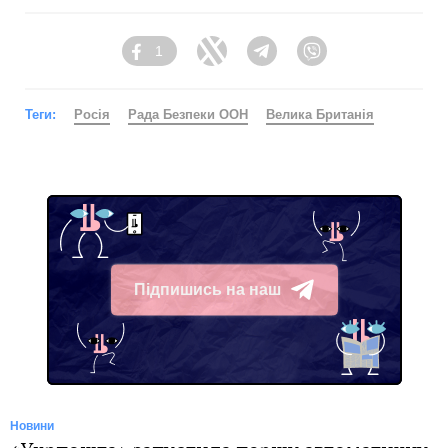
1
Facebook
Twitter
Telegram
Viber
Теги:
Росія
Рада Безпеки ООН
Велика Британія
Підпишись на наш
Telegram
Новини