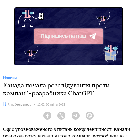
Підпишись на наш
Telegram
Новини
Канада почала розслідування проти
компанії-розробника ChatGPT
Автор:
Анна Холоднова
Дата:
19:06, 05 квітня 2023
Facebook
Twitter
Telegram
Viber
Офіс уповноваженого з питань конфіденційності Канади
розпочав розслідування щодо компанії-розробника чат-