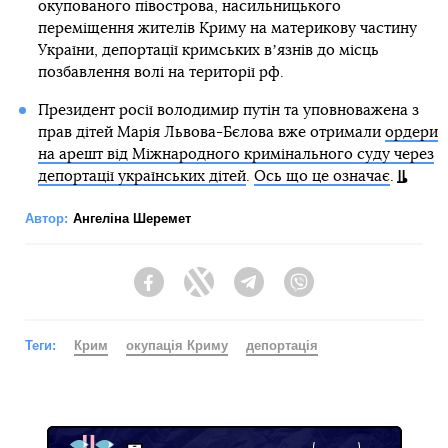
окупованого півострова, насильницького
переміщення жителів Криму на материкову частину
України, депортації кримських вʼязнів до місць
позбавлення волі на території рф.
Президент росії володимир путін та уповноважена з
прав дітей Марія Львова-Бєлова вже отримали
ордери
на арешт від Міжнародного кримінального суду через
депортації українських дітей
.
Ось що це означає
.
Автор:
Ангеліна Шеремет
Facebook
Twitter
Telegram
Viber
Теги:
Крим
окупація Криму
депортація