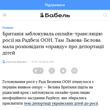
Підтримати
Facebook
Telegram
Twitter
Instagram
Меню
По
по
сай
Новини
Британія заблокувала онлайн-трансляцію
росії на Радбезі ООН. Там Львова-Бєлова
мала розповідати «правду» про депортації
дітей
Автор:
Ангеліна Шеремет
Дата:
07:54, 05 квітня 2023
1
Facebook
Twitter
Telegram
Viber
Головування росії у Раді Безпеки ООН зіткнулося з
першим виявом опору — Велика Британія пішла на
рідкісний крок і заблокувала онлайн-трансляцію
неофіційного засідання Радбезу, яке збирались
присвятити
темі депортації українських дітей до росії
.