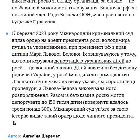
виключити росію зі складу організації, ба більше — не
позбавили її можливості головування. Водночас рф, як
постійний член Ради Безпеки ООН, має право вето на
будь-яке її рішення.
17 березня 2023 року Міжнародний кримінальний суд
видав
ордер на арешт президента росії володимира
путіна
та уповноваженої при президенті рф з прав
дитини Марії Львової-Бєлової. Їх звинувачують у тому,
що вони керували
депортацією українських дітей
до
росії — це воєнний злочин. Дітей вивозили без дозволу
родичів і України, у росії їм надавали громадянство.
Для цього путін ухвалив низку указів, які спростили ці
процедури, а Львова-Бєлова виконувала його
розпорядження. Разом із батьками в росію могли
депортувати до 150 тисяч дітей (повернути вдалось
трохи понад 300). Міжнародний суд упʼяте за свою
історію видає такий ордер щодо чинного президента.
Автор:
Ангеліна Шеремет