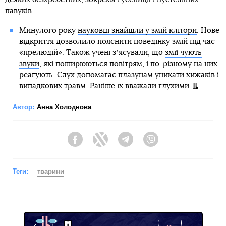
павуків.
Минулого року
науковці знайшли у змій клітори
. Нове
відкриття дозволило пояснити поведінку змій під час
«прелюдій». Також учені зʼясували, що
змії чують
звуки
, які поширюються повітрям, і по-різному на них
реагують. Слух допомагає плазунам уникати хижаків і
випадкових травм. Раніше їх вважали глухими.
Автор:
Анна Холоднова
Facebook
Twitter
Telegram
Viber
Теги:
тварини