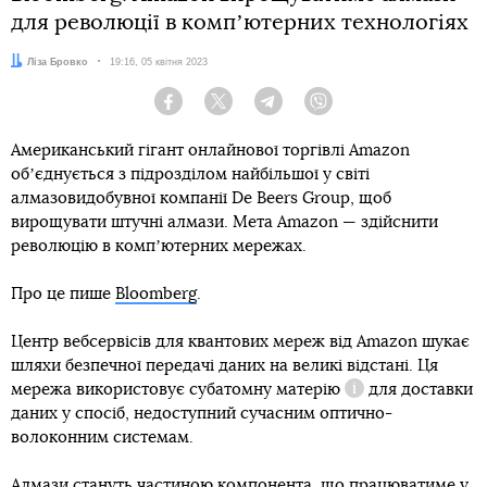
для революції в компʼютерних технологіях
Автор:
Ліза Бровко
Дата:
19:16, 05 квітня 2023
Facebook
Twitter
Telegram
Viber
Американський гігант онлайнової торгівлі Amazon
обʼєднується з підрозділом найбільшої у світі
алмазовидобувної компанії De Beers Group, щоб
вирощувати штучні алмази. Мета Amazon — здійснити
революцію в компʼютерних мережах.
Про це пише
Bloomberg
.
Центр вебсервісів для квантових мереж від Amazon шукає
шляхи безпечної передачі даних на великі відстані. Ця
мережа використовує
субатомну матерію
для доставки
Довідка
даних у спосіб, недоступний сучасним оптично-
волоконним системам.
Алмази стануть частиною компонента, що працюватиме у