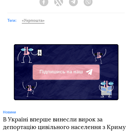
Facebook
Twitter
Telegram
Viber
Теги:
«Укрпошта»
Підпишись на наш
Telegram
Новини
В Україні вперше винесли вирок за
депортацію цивільного населення з Криму