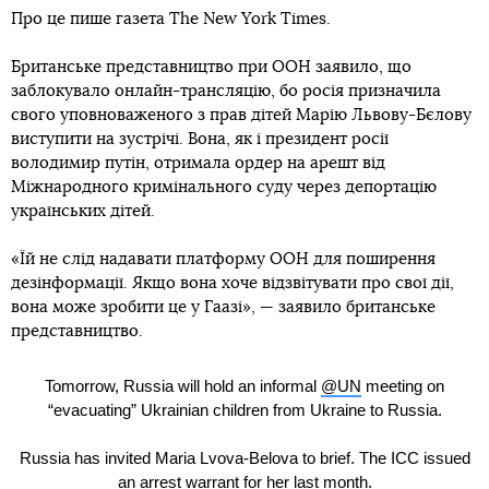
Про це пише газета The New York Times.
Британське представництво при ООН заявило, що
заблокувало онлайн-трансляцію, бо росія призначила
свого уповноваженого з прав дітей Марію Львову-Бєлову
виступити на зустрічі. Вона, як і президент росії
володимир путін, отримала ордер на арешт від
Міжнародного кримінального суду через депортацію
українських дітей.
«Їй не слід надавати платформу ООН для поширення
дезінформації. Якщо вона хоче відзвітувати про свої дії,
вона може зробити це у Гаазі», — заявило британське
представництво.
Tomorrow, Russia will hold an informal
@UN
meeting on
“evacuating” Ukrainian children from Ukraine to Russia.
Russia has invited Maria Lvova-Belova to brief. The ICC issued
an arrest warrant for her last month.