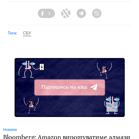
1
Facebook
Twitter
Telegram
Viber
Теги:
СБУ
Підпишись на наш
Telegram
Новини
Bloomberg: Amazon вирощуватиме алмази