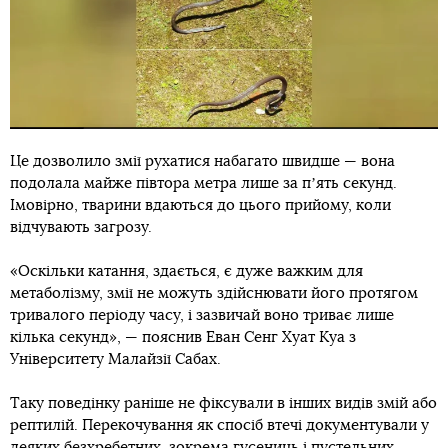
Це дозволило змії рухатися набагато швидше — вона
подолала майже півтора метра лише за пʼять секунд.
Імовірно, тварини вдаються до цього прийому, коли
відчувають загрозу.
«Оскільки катання, здається, є дуже важким для
метаболізму, змії не можуть здійснювати його протягом
тривалого періоду часу, і зазвичай воно триває лише
кілька секунд», — пояснив Еван Сенг Хуат Куа з
Університету Малайзії Сабах.
Таку поведінку раніше не фіксували в інших видів змій або
рептилій. Перекочування як спосіб втечі документували у
деяких безхребетних, зокрема гусениць і пустельних