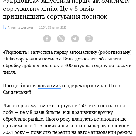
«Укрпошта» запустила першу автоматичну
сортувальну лінію. Це у 8 разів
пришвидшить сортування посилок
Автор:
Ангеліна Шеремет
Дата:
10:54, 05 квітня 2023
Facebook
Twitter
Telegram
Viber
«Укрпошта» запустила першу автоматичну (роботизовану)
лінію сортування посилок. Вона дозволить збільшити
обробку дрібних посилок: з 400 штук на годину до восьми
тисяч.
Про це 5 квітня
повідомив
гендиректор компанії Ігор
Смілянський.
Лише одна смуга може сортувати 150 тисяч посилок на
добу — це у 8 разів більше, ніж працівники вручну
обробляли раніше. Цього року планують встановити ще
щонайменше 4—5 нових ліній, а план на першу половину
2024 року — повністю перейти на автоматизований режим