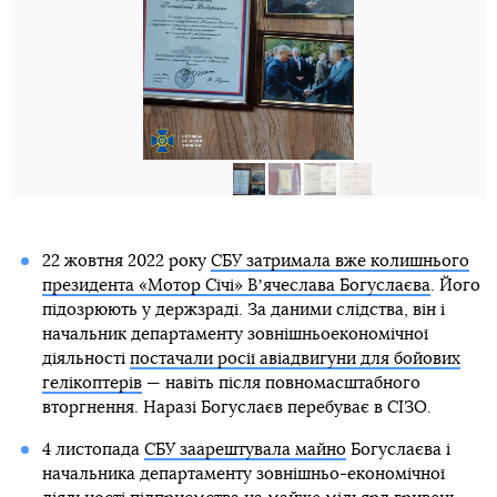
22 жовтня 2022 року
СБУ затримала вже колишнього
президента «Мотор Січі» Вʼячеслава Богуслаєва
. Його
підозрюють у держзраді. За даними слідства, він і
начальник департаменту зовнішньоекономічної
діяльності
постачали росії авіадвигуни для бойових
гелікоптерів
— навіть після повномасштабного
вторгнення. Наразі Богуслаєв перебуває в СІЗО.
4 листопада
СБУ заарештувала майно
Богуслаєва і
начальника департаменту зовнішньо-економічної