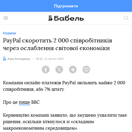
Підтримати
Facebook
Telegram
Twitter
Instagram
Меню
По
по
сай
Новини
PayPal скоротить 2 000 співробітників
через ослаблення світової економіки
Автор:
Анна Холоднова
Дата:
08:42, 01 лютого 2023
Facebook
Twitter
Telegram
Viber
Компанія онлайн-платежів PayPal звільнить майже 2 000
співробітників, або 7% штату.
Про це
пише
BBC.
Керівництво компанії заявило, що змушено ухвалити таке
рішення, оскільки зіткнулося зі «складним
макроекономічним середовищем».