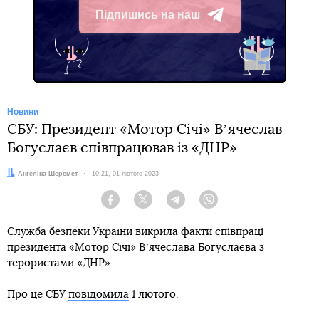
Підпишись на наш
Telegram
Новини
СБУ: Президент «Мотор Січі» Вʼячеслав
Богуслаєв співпрацював із «ДНР»
Автор:
Ангеліна Шеремет
Дата:
10:21, 01 лютого 2023
Facebook
Twitter
Telegram
Viber
Служба безпеки України викрила факти співпраці
президента «Мотор Січі» Вʼячеслава Богуслаєва з
терористами «ДНР».
Про це СБУ
повідомила
1 лютого.