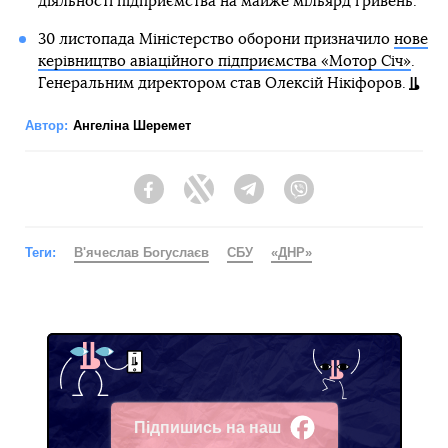
діяльності підприємства на майже мільярд гривень.
30 листопада Міністерство оборони призначило
нове
керівництво авіаційного підприємства «Мотор Січ»
.
Генеральним директором став Олексій Нікіфоров.
Автор:
Ангеліна Шеремет
Facebook
Twitter
Telegram
Viber
Теги:
В'ячеслав Богуслаєв
СБУ
«ДНР»
Підпишись на наш
Facebook