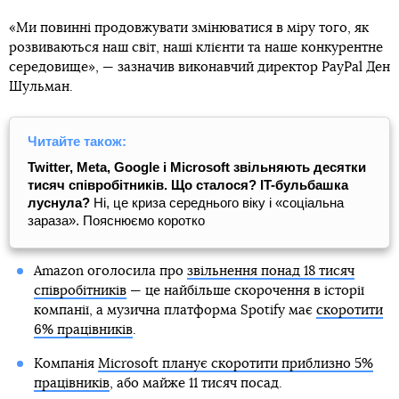
«Ми повинні продовжувати змінюватися в міру того, як
розвиваються наш світ, наші клієнти та наше конкурентне
середовище», — зазначив виконавчий директор PayPal Ден
Шульман.
Читайте також:
Twitter, Meta, Google і Microsoft звільняють десятки
тисяч співробітників. Що сталося? IT-бульбашка
луснула?
Ні, це криза середнього віку і «соціальна
зараза». Пояснюємо коротко
Amazon оголосила про
звільнення понад 18 тисяч
співробітників
— це найбільше скорочення в історії
компанії, а музична платформа Spotify має
скоротити
6% працівників
.
Компанія
Microsoft планує скоротити приблизно 5%
працівників
, або майже 11 тисяч посад.