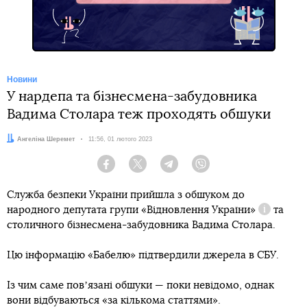
Новини
У нардепа та бізнесмена-забудовника
Вадима Столара теж проходять обшуки
Автор:
Ангеліна Шеремет
Дата:
11:56, 01 лютого 2023
Facebook
Twitter
Telegram
Viber
Служба безпеки України прийшла з обшуком до
народного депутата групи
«Відновлення України»
та
Довідка
столичного бізнесмена-забудовника Вадима Столара.
Цю інформацію «Бабелю» підтвердили джерела в СБУ.
Із чим саме повʼязані обшуки — поки невідомо, однак
вони відбуваються «за кількома статтями».