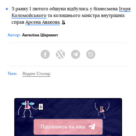
З ранку 1 лютого обшуки відбулись у бізнесмена
Ігоря
Коломойського
та колишнього міністра внутрішніх
справ
Арсена Авакова
.
Автор:
Ангеліна Шеремет
Facebook
Twitter
Telegram
Viber
Теги:
Вадим Столар
Підпишись на наш
Telegram