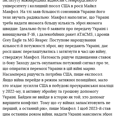
Інституту міжнародних відносин Стенфордського
університету і колишній посол США в росії Майкл
Макфол. На тлі заяв більшості союзників України його
тези звучать радикально: Макфол наполягає, що Україні
треба надати якомога більшу кількість зброї якомога
швидше. Ідеально було б заявити про передачу Україні і
винищувачів F-16, і далекобійних ракет ATACMS, і дронів
Grey Eagle та MG Reaper. Поступове нарощування
кількості й потужності зброї, яку передають Україні, дає
росії шанс перелаштуватись і затягнути в часі цю війну,
стверджує Макфол. Натомість рішуче підвищення ставок
із боку Заходу дасть окупантам потужний сигнал про те,
що опиратися перемозі України в цій війні марно.
Насамперед рішучість потрібна США, пише експосол.
Якщо війна перейде в режим затяжної позиційної, мало
хто згадає зусилля США в побудові проукраїнської коаліції
у 2022-му, її активну збройну та грошову допомогу
Україні. Байден не ввійде в історію як той, хто допоміг
вирішити конфлікт. Тому що «у війнах запам’ятовують не
перший, а останній рік», пише Макфол. І щоб 2023-й став
цим останнім роком війни, надати Україні максимум зброї