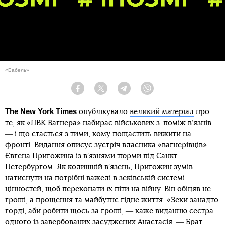
«Бабель»
Facebook
Twitter
Telegram
Viber
The New York Times
опублікувало
великий матеріал
про
те, як «ПВК Вагнера» набирає військових з-поміж в’язнів
― і що стається з тими, кому пощастить вижити на
фронті. Видання описує зустріч власника «вагнерівців»
Євгена Пригожина із в’язнями тюрми під Санкт-
Петербургом. Як колишній в’язень, Пригожин зумів
натиснути на потрібні важелі в зеківській системі
цінностей, щоб переконати їх піти на війну. Він обіцяв не
гроші, а прощення та майбутнє гідне життя. «Зеки занадто
горді, аби робити щось за гроші, ― каже виданню сестра
одного із завербованих засуджених Анастасія. ― Брат