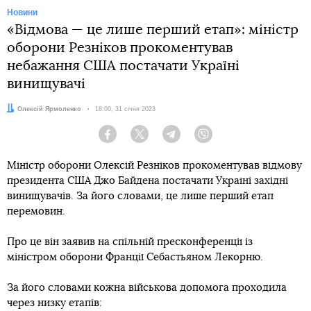
Новини
«Відмова — це лише перший етап»: міністр
оборони Резніков прокоментував
небажання США постачати Україні
винищувачі
Автор:
Олексій Ярмоленко
Дата:
18:00, 31 січня 2023
Facebook
Twitter
Telegram
Viber
Міністр оборони Олексій Резніков прокоментував відмову
президента США Джо Байдена постачати Україні західні
винищувачів. За його словами, це лише перший етап
перемовин.
Про це він заявив на спільній пресконференції із
міністром оборони Франції Себастьяном Лекорню.
За його словами кожна військова допомога проходила
через низку етапів: