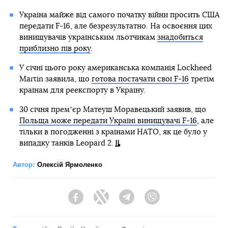
Україна майже від самого початку війни просить США
передати F-16, але безрезультатно. На освоєння цих
винищувачів українським льотчикам
знадобиться
приблизно пів року
.
У січні цього року американська компанія Lockheed
Martin заявила, що
готова постачати свої F-16
третім
країнам для реекспорту в Україну.
30 січня премʼєр Матеуш Моравецький заявив, що
Польща може передати Україні винищувачі F-16
, але
тільки в погодженні з країнами НАТО, як це було у
випадку танків Leopard 2.
Автор:
Олексій Ярмоленко
Facebook
Twitter
Telegram
Viber