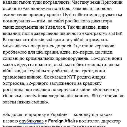
напади також туди потрапляють. Частину зеків Пригожин
особисто «звільнив» на полі бою, заявивши, що вони
змили свою провину кров’ю. Путін нібито мав дарувати їм
помилування ― втім, на сайті російського диктатора
таких документів не з’явилося. Так чи інакше, пише
видання, після завершення піврічного «контракту» з «ПВК
Вагнера» сотні зеків, які вижили у війні, отримають
можливість повернутись до росії. І це стане черговою
проблемою для цієї країни, адже, по-перше, це люди,
схильні до кримінальних правопорушень. По-друге, вони
мають відчуття правоти, оскільки нібито «виплатили» на
війні завдані суспільству збитки. А по-третє, вони
травмовані війною. Як сказали NYT родичі Андрія
Ястребова, 22-річного засудженого за крадіжку
росіянина, що недавно повернувся з війни: «Він наче під
гіпнозом, зовсім інша людина, ніж колись. Він не проявляє
зовсім ніяких емоцій».
«Як досягти прориву в Україні» ― колонку під такою
Foreign Affairs
назвою
опублікував
у
політолог, директор