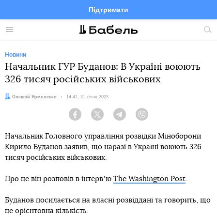
Підтримати
Facebook
Telegram
Twitter
Instagram
Меню
По
по
сай
Новини
Начальник ГУР Буданов: В Україні воюють
326 тисяч російських військових
Автор:
Олексій Ярмоленко
Дата:
14:47, 31 січня 2023
Facebook
Twitter
Telegram
Viber
Начальник Головного управління розвідки Міноборони
Кирило Буданов заявив, що наразі в Україні воюють 326
тисяч російських військових.
Про це він розповів в інтервʼю
The Washington Post
.
Буданов посилається на власні розвіддані та говорить, що
це орієнтовна кількість.