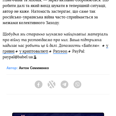
Німеччина та Японія, ― зараз активно озброюються. Що
робити далі та який вихід шукати в теперішній ситуації,
автор не каже. Натомість застерігає, що саме так
російсько-українська війна часто сприймається за
межами колективного Заходу.
Щобудня ми старанно шукаємо найцікавіші матеріали
про війну та розповідаємо про них. Ваша підтримка
надихає нас робити це й далі. Допомогти «Бабелю»: 🔸
у
гривні
🔸
у криптовалюті
🔸
Patreon
🔸
PayPal:
paypal@babel.ua
Автор:
Антон Семиженко
Facebook
Twitter
Telegram
Viber