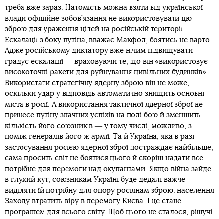
треба вже зараз. Натомість можна взяти від української
влади офіційне зобов’язання не використовувати цю
зброю для ураження цілей на російській території.
Ескалації з боку путіна, вважає Макфол, боятись не варто.
Адже російському диктатору вже нічим підвищувати
градус ескалації ― враховуючи те, що він «використовує
високоточні ракети для руйнування цивільних будинків».
Використати стратегічну ядерну зброю він не може,
оскільки удар у відповідь автоматично знищить основні
міста в росії. А використання тактичної ядерної зброї не
принесе путіну значних успіхів на полі бою й зменшить
кількість його союзників ― у тому числі, можливо, з-
поміж генералів його ж армії. Та й Україна, яка в разі
застосування росією ядерної зброї постраждає найбільше,
сама просить світ не боятися цього й скоріш надати все
потрібне для перемоги над окупантами. Якщо війна зайде
в глухий кут, союзникам Україні буде дедалі важче
виділяти їй потрібну для опору росіянам зброю: населення
Заходу втратить віру в перемогу Києва. І це стане
програшем для всього світу. Щоб цього не сталося, рішучі