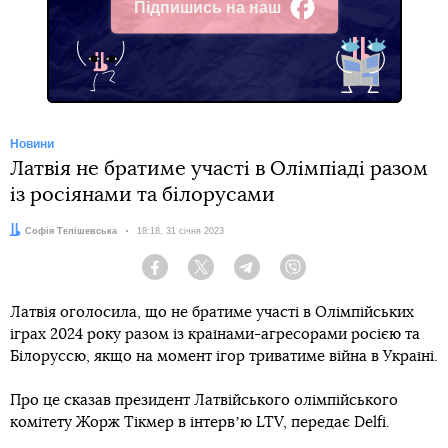
Підпишись на наш
Facebook
Новини
Латвія не братиме участі в Олімпіаді разом
із росіянами та білорусами
Автор:
Софія Телішевська
Дата:
18:18, 31 січня 2023
Facebook
Twitter
Telegram
Viber
Латвія оголосила, що не братиме участі в Олімпійських
іграх 2024 року разом із країнами-агресорами росією та
Білоруссю, якщо на момент ігор триватиме війна в Україні.
Про це сказав президент Латвійського олімпійського
комітету Жорж Тікмер в інтервʼю LTV, передає Delfi.