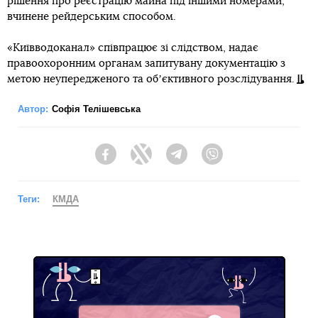
рішення про реєстрацію майна під іншими номерами,
вчинене рейдерським способом.
«Київводоканал» співпрацює зі слідством, надає
правоохоронним органам запитувану документацію з
метою неупередженого та обʼєктивного розслідування.
Автор:
Софія Телішевська
Facebook
Twitter
Telegram
Viber
Теги:
КМДА