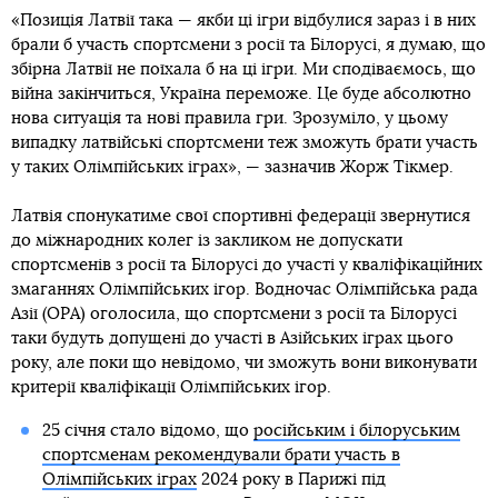
«Позиція Латвії така — якби ці ігри відбулися зараз і в них
брали б участь спортсмени з росії та Білорусі, я думаю, що
збірна Латвії не поїхала б на ці ігри. Ми сподіваємось, що
війна закінчиться, Україна переможе. Це буде абсолютно
нова ситуація та нові правила гри. Зрозуміло, у цьому
випадку латвійські спортсмени теж зможуть брати участь
у таких Олімпійських іграх», — зазначив Жорж Тікмер.
Латвія спонукатиме свої спортивні федерації звернутися
до міжнародних колег із закликом не допускати
спортсменів з росії та Білорусі до участі у кваліфікаційних
змаганнях Олімпійських ігор. Водночас Олімпійська рада
Азії (ОРА) оголосила, що спортсмени з росії та Білорусі
таки будуть допущені до участі в Азійських іграх цього
року, але поки що невідомо, чи зможуть вони виконувати
критерії кваліфікації Олімпійських ігор.
25 січня стало відомо, що
російським і білоруським
спортсменам рекомендували брати участь в
Олімпійських іграх
2024 року в Парижі під