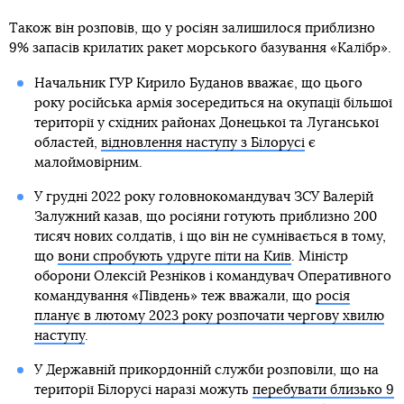
Також він розповів, що у росіян залишилося приблизно
9% запасів крилатих ракет морського базування «Калібр».
Начальник ГУР Кирило Буданов вважає, що цього
року російська армія зосередиться на окупації більшої
території у східних районах Донецької та Луганської
областей,
відновлення наступу з Білорусі
є
малоймовірним.
У грудні 2022 року головнокомандувач ЗСУ Валерій
Залужний казав, що росіяни готують приблизно 200
тисяч нових солдатів, і що він не сумнівається в тому,
що
вони спробують удруге піти на Київ
. Міністр
оборони Олексій Резніков і командувач Оперативного
командування «Південь» теж вважали, що
росія
планує в лютому 2023 року розпочати чергову хвилю
наступу
.
У Державній прикордонній служби розповіли, що на
території Білорусі наразі можуть
перебувати близько 9