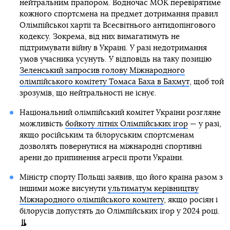
нейтральним прапором. Водночас МОК перевірятиме
кожного спортсмена на предмет дотримання правил
Олімпійської хартії та Всесвітнього антидопінгового
кодексу. Зокрема, від них вимагатимуть не
підтримувати війну в Україні. У разі недотримання
умов учасника усунуть. У відповідь на таку позицію
Зеленський запросив голову Міжнародного
олімпійського комітету Томаса Баха в Бахмут
, щоб той
зрозумів, що нейтральності не існує.
Національний олімпійський комітет України розгляне
можливість
бойкоту літніх Олімпійських ігор
— у разі,
якщо російським та білоруським спортсменам
дозволять повернутися на міжнародні спортивні
арени до припинення агресії проти України.
Міністр спорту Польщі заявив, що його країна разом з
іншими може висунути
ультиматум керівництву
Міжнародного олімпійського комітету
, якщо росіян і
білорусів допустять до Олімпійських ігор у 2024 році.