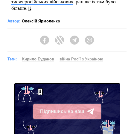
тисяч російських військових
, раніше їх там було
більше.
Автор:
Олексій Ярмоленко
Facebook
Twitter
Telegram
Viber
Теги:
Кирило Буданов
війна Росії з Україною
Підпишись на наш
Telegram