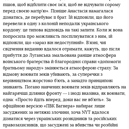
пішов, щоб відбілити своє ім’я, щоб не відчувати сорому
перед своєю матір’ю». Пізніше Анастасія намагалася
дізнатись, де перебуває її брат. Їй відповіли, що його
перевели в одну з колоній неподалік українського
кордону: це типова відповідь на такі запити. Коли ж вона
попросила про можливість поспілкуватися з ним, їй
відповіли, що «зараз він недоступний». В’язні, чиї
свідчення виданню вдалося отримати, кажуть, що після
прибуття до Луганська змальована раніше атмосфера
воїнського братерства й благородної справи «допомоги
братньому народу» змінюється атмосферою страху. За
відмову воювати зеків убивають, за суперечки з
керівництвом жорстоко б’ють, а занадто принципові
зникають. Погано навчених воювати зеків відправляють на
найгарячіші ділянки фронту ― і іноді вказівка, як воювати,
одна: «Просто йдіть вперед, доки вас не вб’ють». За
офіційною версією «ПВК Вагнера» набирає лише
засуджених за нетяжкі злочини, хоча NYT вдалося
дізнатися через українських розвідників та російських
правозахисників, що засуджені за вбивства чи розбійні