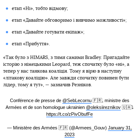
етап «Ні», тобто відмову;
етап «Давайте обговоримо і вивчимо можливості»;
етап «Давайте готувати екіпаж»;
етап «Прибуття».
«Так було з HIMARS, з тими самими Bradley. Пригадайте
історію з німецькими Leopard, теж спочатку було «ні», а
тепер у нас танкова коаліція. Тому я вірю в наступну
«літакову коаліцію». Але завжди спочатку повинен бути
лідер, тому я тут», — зазначив Резніков.
Conférence de presse de
@SebLecornu
🇫🇷, ministre des
Armées et de son homologue ukrainien
@oleksiireznikov
🇺🇦⤵️
https://t.co/zPivObufFe
— Ministère des Armées 🇫🇷 (@Armees_Gouv)
January 31,
2023