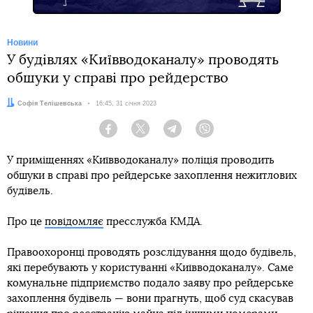
Новини
У будівлях «Київводоканалу» проводять
обшуки у справі про рейдерство
Автор:
Софія Телішевська
Дата:
16:45, 31 січня 2023
Facebook
Twitter
Telegram
Viber
У приміщеннях «Київводоканалу» поліція проводить
обшуки в справі про рейдерське захоплення нежитлових
будівель.
Про це
повідомляє
пресслужба КМДА.
Правоохоронці проводять розслідування щодо будівель,
які перебувають у користуванні «Київводоканалу». Саме
комунальне підприємство подало заяву про рейдерське
захоплення будівель — вони прагнуть, щоб суд скасував