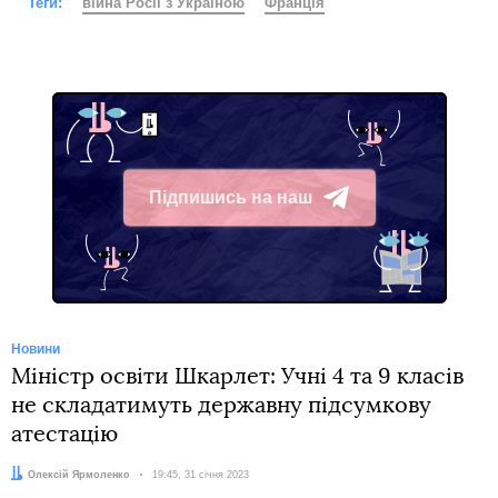
Теги:
війна Росії з Україною
Франція
Підпишись на наш
Telegram
Новини
Міністр освіти Шкарлет: Учні 4 та 9 класів
не складатимуть державну підсумкову
атестацію
Автор:
Олексій Ярмоленко
Дата:
19:45, 31 січня 2023