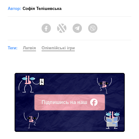
Автор:
Софія Телішевська
Facebook
Twitter
Telegram
Viber
Теги:
Латвія
Олімпійські ігри
Підпишись на наш
Facebook