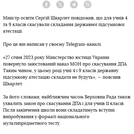
Facebook
Twitter
Telegram
Viber
Міністр освіти Сергій Шкарлет повідомив, що для учнів 4
та 9 класів скасували складання державної підсумкової
атестації.
Про це він написав у своєму Telegram-каналі.
«27 січня 2023 року Міністерство юстиції України
повернуло заюстований наказ МОН про скасування ДПА.
Таким чином, у цьому році учні 4 і 9 класів державну
підсумкову атестацію складати не будуть», — пояснив
Шкарлет.
За його словами, найближчим часом Верховна Рада також
ухвалить закон про скасування ДПА і для учнів 11 класів.
Після закінчення школи вони складатимуть вступні
випробування у форматі національного
мультипредметного тесту.