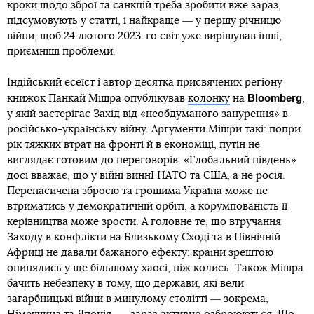
кроки щодо зброї та санкцій треба зробити вже зараз,
підсумовують у статті, і найкраще ― у першу річницю
війни, щоб 24 лютого 2023-го світ уже вирішував інші,
приємніші проблеми.
Індійський есеїст і автор десятка присвячених регіону
Bloomberg
книжок Панкай Мішра опублікував
колонку
на
,
у якій застерігає Захід від «необдуманого занурення» в
російсько-українську війну. Аргументи Мішри такі: попри
рік тяжких втрат на фронті й в економіці, путін не
виглядає готовим до переговорів. «Глобальний південь»
досі вважає, що у війні виннІ НАТО та США, а не росія.
Перенасичена зброєю та грошима Україна може не
втриматись у демократичній орбіті, а корумпованість її
керівництва може зрости. А головне те, що втручання
Заходу в конфлікти на Близькому Сході та в Північній
Африці не давали бажаного ефекту: країни зрештою
опинялись у ще більшому хаосі, ніж колись. Також Мішра
бачить небезпеку в тому, що держави, які вели
загарбницькі війни в минулому столітті ― зокрема,