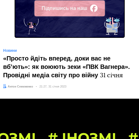
Підпишись на наш
Facebook
Новини
«Просто йдіть вперед, доки вас не
вб’ють»: як воюють зеки «ПВК Вагнера».
Провідні медіа світу про війну
31 січня
Автор:
Антон Семиженко
Дата:
21:27, 31 січня 2023