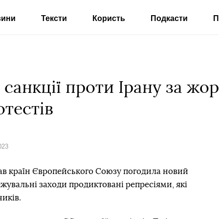
вини
Тексти
Користь
Подкасти
П
 санкції проти Ірану за жо
тестів
023
рав країн Європейського Союзу погодила новий
ежувальні заходи продиктовані репресіями, які
иків.