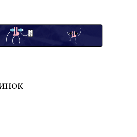
динок