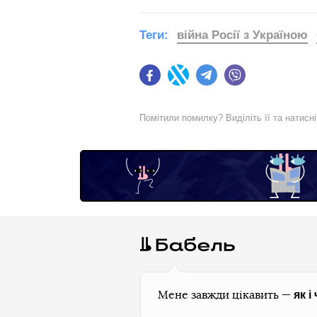
Теги:
війна Росії з Україною
Facebook
Twitter
Telegram
Viber
Помітили помилку? Виділіть її та натисн
як і
Мене завжди цікавить —