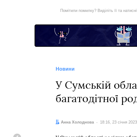
Помітили помилку? Виділіть її та натисн
Новини
У Сумській обла
багатодітної ро
Автор:
Анна Холоднова
Дата:
18:16, 23 січня 2023