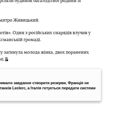
ріляли будинок багатодітної родини зі
митро Живицький.
отів». Один з російських снарядів влучив у
Есманській громаді.
уху загинула молода жінка, двох поранених
і.
римало завдання створити резерви, Франція не
танків Leclerc, а Італія готується передати системи