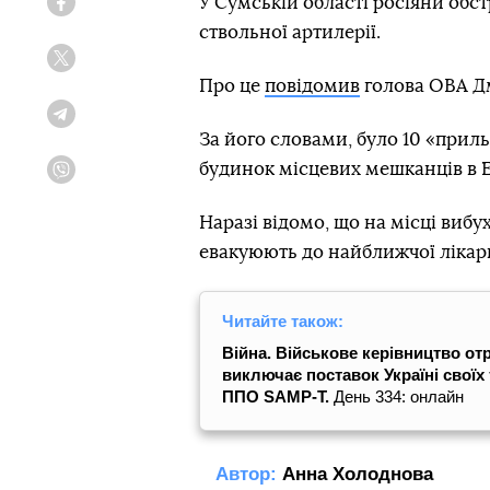
У Сумській області росіяни обст
Facebook
ствольної артилерії.
Twitter
Про це
повідомив
голова ОВА Д
Telegram
За його словами, було 10 «приль
будинок місцевих мешканців в 
Viber
Наразі відомо, що на місці виб
евакуюють до найближчої лікарн
Читайте також:
Війна. Військове керівництво от
виключає поставок Україні своїх 
ППО SAMP-T.
День 334: онлайн
Автор:
Анна Холоднова