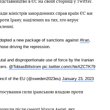
ставництво в ЄС на своїй сторінці у Twitter.
ади міністрів закордонних справ країн ЄС ми
оти Ірану, націлених на тих, хто керує
мленні.
adopted a new package of sanctions against
#Iran
,
those driving the repression.
al and disproportionate use of force by the Iranian
ters.
@TobiasBillstrom
pic.twitter.com/cNeXZCTK79
uncil of the EU (@sweden2023eu)
January 23, 2023
стосування сили іранською владою проти
лахнули
після смерті Махси Аміні
, яку