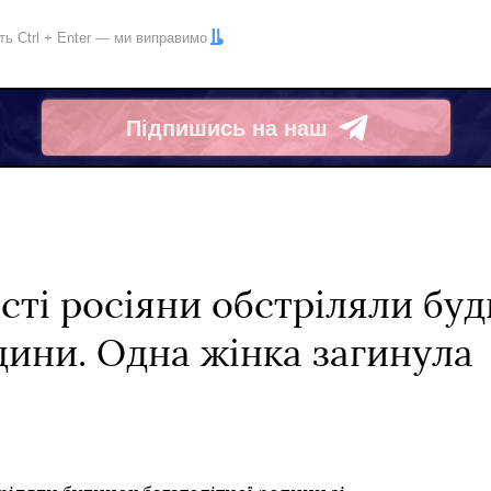
іть
Ctrl
+
Enter
— ми виправимо
Підпишись на наш
Telegram
сті росіяни обстріляли бу
дини. Одна жінка загинула