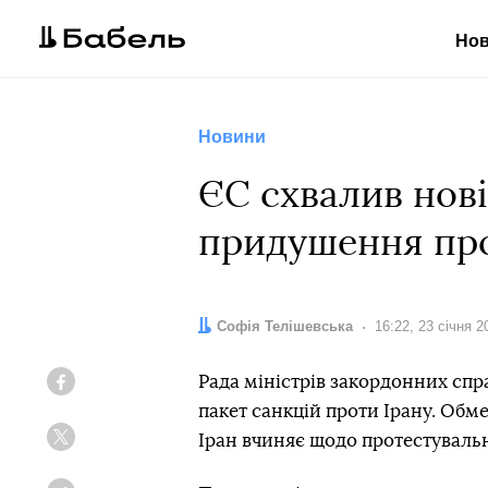
Но
Новини
ЄС схвалив нові
придушення про
Автор:
Софія Телішевська
Дата:
16:22, 23 січня 2
Рада міністрів закордонних сп
Facebook
пакет санкцій проти Ірану. Обм
Іран вчиняє щодо протестувальн
Twitter