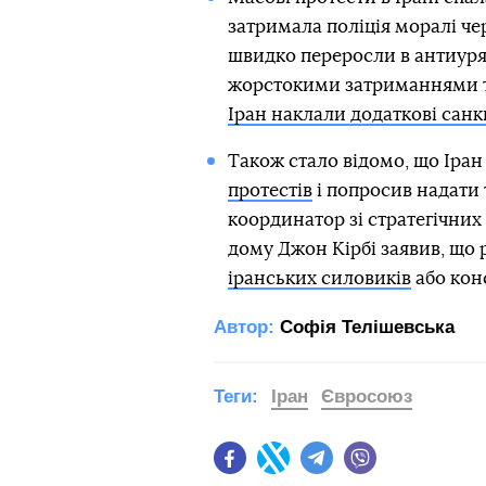
затримала поліція моралі ч
швидко переросли в антиуря
жорстокими затриманнями та
Іран наклали додаткові санкц
Також стало відомо, що Іран
протестів
і попросив надати 
координатор зі стратегічних 
дому Джон Кірбі заявив, що 
іранських силовиків
або конс
Автор:
Софія Телішевська
Теги:
Іран
Євросоюз
Facebook
Twitter
Telegram
Viber