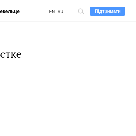
Підтримати
екельце
Пошук
EN
RU
по
сайту
рстке