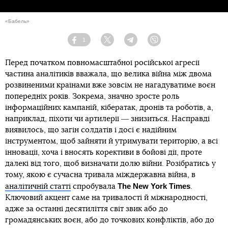
«Бабель»
1
Facebook
Twitter
Telegram
Viber
Перед початком повномасштабної російської агресії
частина аналітиків вважала, що велика війна між двома
розвиненими країнами вже зовсім не нагадуватиме воєн
попередніх років. Зокрема, значно зросте роль
інформаційних кампаній, кібератак, дронів та роботів, а,
наприклад, піхоти чи артилерії ― знизиться. Насправді
виявилось, що загін солдатів і досі є надійним
інструментом, щоб зайняти й утримувати територію, а всі
інновації, хоча і вносять корективи в бойові дії, проте
далекі від того, щоб визначати долю війни. Розібратись у
тому, якою є сучасна тривала міждержавна війна, в
The New York Times
аналітичній статті
спробувала
.
Ключовий акцент саме на тривалості й міжнародності,
адже за останні десятиліття світ звик або до
громадянських воєн, або до точкових конфліктів, або до