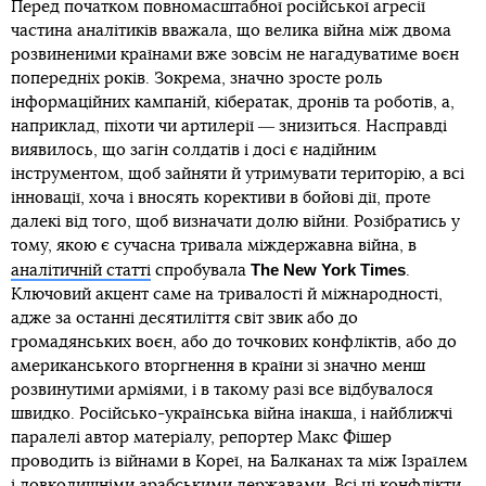
Перед початком повномасштабної російської агресії
частина аналітиків вважала, що велика війна між двома
розвиненими країнами вже зовсім не нагадуватиме воєн
попередніх років. Зокрема, значно зросте роль
інформаційних кампаній, кібератак, дронів та роботів, а,
наприклад, піхоти чи артилерії ― знизиться. Насправді
виявилось, що загін солдатів і досі є надійним
інструментом, щоб зайняти й утримувати територію, а всі
інновації, хоча і вносять корективи в бойові дії, проте
далекі від того, щоб визначати долю війни. Розібратись у
тому, якою є сучасна тривала міждержавна війна, в
The New York Times
аналітичній статті
спробувала
.
Ключовий акцент саме на тривалості й міжнародності,
адже за останні десятиліття світ звик або до
громадянських воєн, або до точкових конфліктів, або до
американського вторгнення в країни зі значно менш
розвинутими арміями, і в такому разі все відбувалося
швидко. Російсько-українська війна інакша, і найближчі
паралелі автор матеріалу, репортер Макс Фішер
проводить із війнами в Кореї, на Балканах та між Ізраїлем
і довколишніми арабськими державами. Всі ці конфлікти