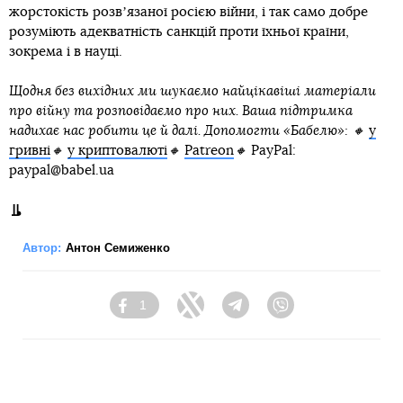
жорстокість розвʼязаної росією війни, і так само добре
розуміють адекватність санкцій проти їхньої країни,
зокрема і в науці.
Щодня без вихідних ми шукаємо найцікавіші матеріали
про війну та розповідаємо про них. Ваша підтримка
надихає нас робити це й далі. Допомогти «Бабелю»: 🔸
у
гривні
🔸
у криптовалюті
🔸
Patreon
🔸
PayPal:
paypal@babel.ua
Автор:
Антон Семиженко
1
Facebook
Twitter
Telegram
Viber