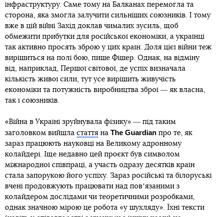
інфраструктуру. Саме тому на Балканах перемогла та
сторона, яка змогла залучити сильніших союзників. І тому
вже в цій війні Захід доклав чималих зусиль, щоб
обмежити прибутки для російської економіки, а українці
так активно просять зброю у цих країн. Доля цієї війни теж
вирішиться на полі бою, пише Фішер. Однак, на відміну
від, наприклад, Першої світової, де успіх визначала
кількість живої сили, тут усе вирішить живучість
економіки та потужність виробництва зброї ― як власна,
так і союзників.
«Війна в Україні зруйнувала фізику» ― під таким
The Guardian
заголовком вийшла
стаття
на
про те, як
зараз працюють науковці на Великому адронному
колайдері. Іще недавно цей проєкт був символом
міжнародної співпраці, а участь одразу десятків країн
стала запорукою його успіху. Зараз російські та білоруські
вчені продовжують працювати над повʼязаними з
колайдером дослідами чи теоретичними розробками,
однак значною мірою це робота «у шухляду». Їхні тексти