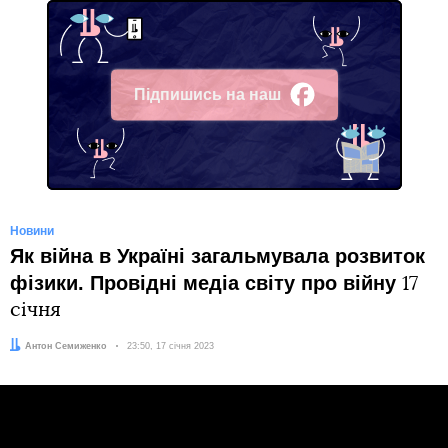
Підпишись на наш
Facebook
Новини
Як війна в Україні загальмувала розвиток
фізики. Провідні медіа світу про війну
17
січня
Автор:
Антон Семиженко
Дата:
23:50, 17 січня 2023