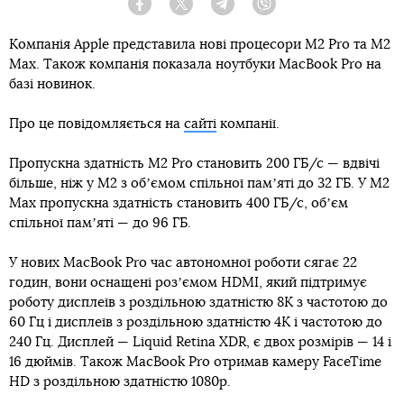
Facebook
Twitter
Telegram
Viber
Компанія Apple представила нові процесори М2 Pro та М2
Max. Також компанія показала ноутбуки MacBook Pro на
базі новинок.
Про це повідомляється на
сайті
компанії.
Пропускна здатність M2 Pro становить 200 ГБ/с — вдвічі
більше, ніж у M2 з обʼємом спільної памʼяті до 32 ГБ. У M2
Max пропускна здатність становить 400 ГБ/с, обʼєм
спільної памʼяті — до 96 ГБ.
У нових MacBook Pro час автономної роботи сягає 22
годин, вони оснащені розʼємом HDMI, який підтримує
роботу дисплеїв з роздільною здатністю 8K з частотою до
60 Гц і дисплеїв з роздільною здатністю 4K і частотою до
240 Гц. Дисплей — Liquid Retina XDR, є двох розмірів — 14 і
16 дюймів. Також MacBook Pro отримав камеру FaceTime
HD з роздільною здатністю 1080p.