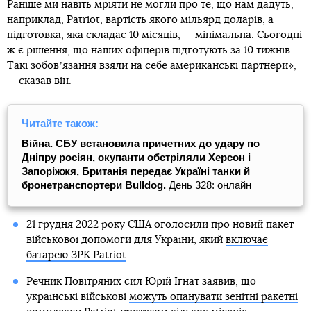
Раніше ми навіть мріяти не могли про те, що нам дадуть,
наприклад, Patriot, вартість якого мільярд доларів, а
підготовка, яка складає 10 місяців, — мінімальна. Сьогодні
ж є рішення, що наших офіцерів підготують за 10 тижнів.
Такі зобовʼязання взяли на себе американські партнери»,
— сказав він.
Читайте також:
Війна. СБУ встановила причетних до удару по
Дніпру росіян, окупанти обстріляли Херсон і
Запоріжжя, Британія передає Україні танки й
бронетранспортери Bulldog.
День 328: онлайн
21 грудня 2022 року США оголосили про новий пакет
військової допомоги для України, який
включає
батарею ЗРК Patriot
.
Речник Повітряних сил Юрій Ігнат заявив, що
українські військові
можуть опанувати зенітні ракетні