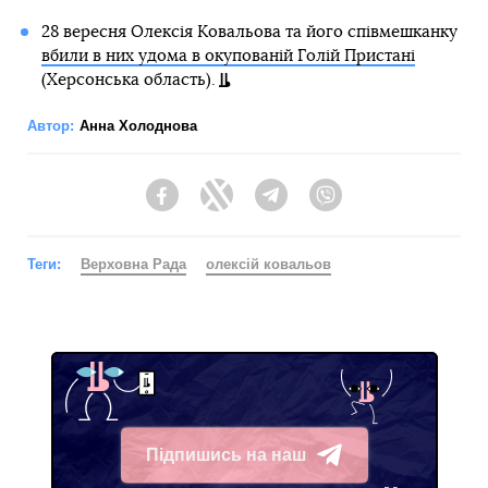
28 вересня Олексія Ковальова та його співмешканку
вбили в них удома в окупованій Голій Пристані
(Херсонська область).
Автор:
Анна Холоднова
Facebook
Twitter
Telegram
Viber
Теги:
Верховна Рада
олексій ковальов
Підпишись на наш
Telegram