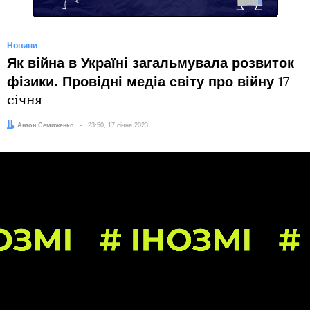
Новини
Як війна в Україні загальмувала розвиток
фізики. Провідні медіа світу про війну
17
січня
Автор:
Антон Семиженко
Дата:
23:50, 17 січня 2023