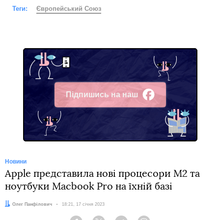
Теги:
Європейський Союз
Підпишись на наш
Facebook
Новини
Apple представила нові процесори М2 та
ноутбуки Macbook Pro на їхній базі
Автор:
Олег Панфілович
Дата:
18:21, 17 січня 2023