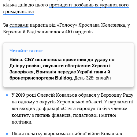
кілька днів до цього
президент позбавив їх українського
громадянства
.
За
словами
нардепа від «Голосу» Ярослава Железняка, у
Верховній Раді залишилося 410 нардепів.
Читайте також:
Війна. СБУ встановила причетних до удару по
Дніпру росіян, окупанти обстріляли Херсон і
Запоріжжя, Британія передає Україні танки й
бронетранспортери Bulldog.
День 328: онлайн
У 2019 році Олексій Ковальов обрався у Верховну Раду
на одному з округів Херсонської області. У парламенті
він входив до фракції «Слуга народу» та був членом
комітету з питань фінансів, податкової і митної
політики.
Після початку широкомасштабної війни Ковальов