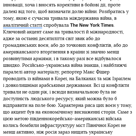
інновації, хоча і вносять корективи в бойові дії, проте
далекі від того, щоб визначати долю війни. Розібратись у
тому, якою є сучасна тривала міждержавна війна, в
The New York Times
аналітичній статті
спробувала
.
Ключовий акцент саме на тривалості й міжнародності,
адже за останні десятиліття світ звик або до
громадянських воєн, або до точкових конфліктів, або до
американського вторгнення в країни зі значно менш
розвинутими арміями, і в такому разі все відбувалося
швидко. Російсько-українська війна інакша, і найближчі
паралелі автор матеріалу, репортер Макс Фішер
проводить із війнами в Кореї, на Балканах та між Ізраїлем
і довколишніми арабськими державами. Всі ці конфлікти
тривали не один рік, і всюди визначальною була не
доступність людського ресурсу, який можна було б
відправити на поле бою. Характерна риса цих воєн у тому,
що акцент був на економічному виснаженні сторін. Саме з
цією метою південнокорейсько-американські війська
колись бомбили інфраструктуру міст Північної Кореї не
менш активно, ніж росія зараз нищить українську