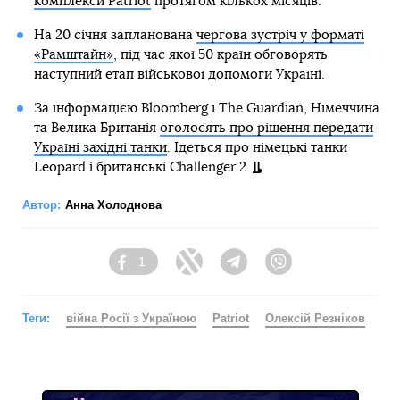
комплекси Patriot
протягом кількох місяців.
На 20 січня запланована
чергова зустріч у форматі
«Рамштайн»
, під час якої 50 країн обговорять
наступний етап військової допомоги Україні.
За інформацією Bloomberg і The Guardian, Німеччина
та Велика Британія
оголосять про рішення передати
Україні західні танки
. Ідеться про німецькі танки
Leopard і британські Challenger 2.
Автор:
Анна Холоднова
1
Facebook
Twitter
Telegram
Viber
Теги:
війна Росії з Україною
Patriot
Олексій Резніков