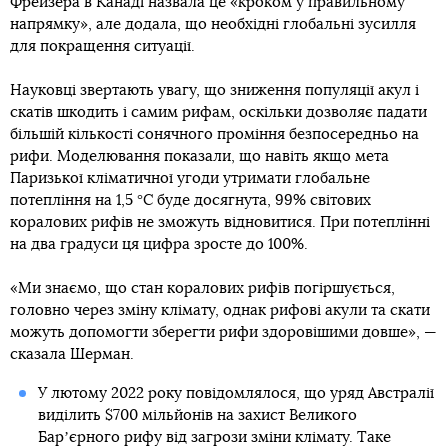
Фрейзера в Канаді назвала це «кроком у правильному
напрямку», але додала, що необхідні глобальні зусилля
для покращення ситуації.
Науковці звертають увагу, що зниження популяції акул і
скатів шкодить і самим рифам, оскільки дозволяє падати
більшій кількості сонячного проміння безпосередньо на
рифи. Моделювання показали, що навіть якщо мета
Паризької кліматичної угоди утримати глобальне
потепління на 1,5 °C буде досягнута, 99% світових
коралових рифів не зможуть відновитися. При потеплінні
на два градуси ця цифра зросте до 100%.
«Ми знаємо, що стан коралових рифів погіршується,
головно через зміну клімату, однак рифові акули та скати
можуть допомогти зберегти рифи здоровішими довше», —
сказала Шерман.
У лютому 2022 року повідомлялося, що уряд Австралії
виділить $700 мільйонів на захист Великого
Барʼєрного рифу від загрози зміни клімату. Таке