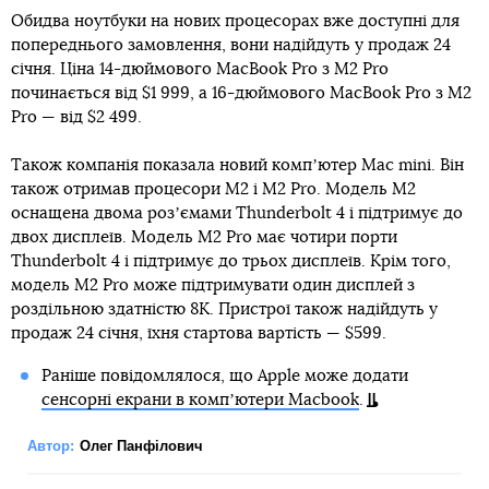
Обидва ноутбуки на нових процесорах вже доступні для
попереднього замовлення, вони надійдуть у продаж 24
січня. Ціна 14-дюймового MacBook Pro з M2 Pro
починається від $1 999, а 16-дюймового MacBook Pro з M2
Pro — від $2 499.
Також компанія показала новий компʼютер Mac mini. Він
також отримав процесори M2 і M2 Pro. Модель M2
оснащена двома розʼємами Thunderbolt 4 і підтримує до
двох дисплеїв. Модель M2 Pro має чотири порти
Thunderbolt 4 і підтримує до трьох дисплеїв. Крім того,
модель M2 Pro може підтримувати один дисплей з
роздільною здатністю 8K. Пристрої також надійдуть у
продаж 24 січня, їхня стартова вартість — $599.
Раніше повідомлялося, що Apple може додати
сенсорні екрани в компʼютери Macbook
.
Автор:
Олег Панфілович