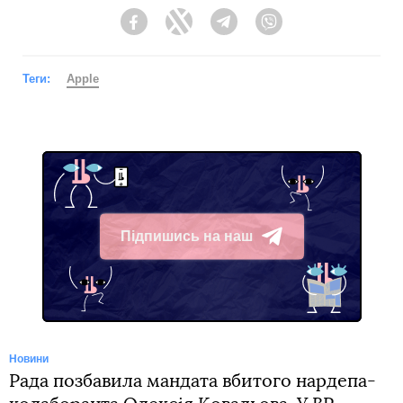
Facebook
Twitter
Telegram
Viber
Теги:
Apple
Підпишись на наш
Telegram
Новини
Рада позбавила мандата вбитого нардепа-