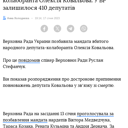
колаборанта Олексія Ковальова. У ВР
залишилося 410 депутатів
Автор:
Анна Холоднова
Дата:
19:14, 17 січня 2023
Facebook
Twitter
Telegram
Viber
Верховна Рада України позбавила мандата вбитого
народного депутата-колаборанта Олексія Ковальова.
Про це
повідомив
спікер Верховної Ради Руслан
Стефанчук.
Він показав розпорядження про дострокове припинення
повноважень депутата Ковальова у звʼязку зі смертю.
Верховна Рада на засіданні 13 січня
проголосувала за
позбавлення мандата
нардепів Віктора Медведчука,
Тараса Козака, Рената Кузьміна та Андрія Деркача. За