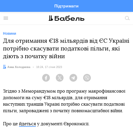
Підтримати
Facebook
Telegram
Twitter
Instagram
Меню
По
по
сай
Новини
Для отримання €18 мільярдів від ЄС Україні
потрібно скасувати податкові пільги, які
діють з початку війни
Автор:
Анна Холоднова
Дата:
16:24, 17 січня 2023
Facebook
Twitter
Telegram
Viber
Згідно з Меморандумом про програму макрофінансової
допомоги на суму €18 мільярдів, для отримання
наступних траншів Україні потрібно скасувати податкові
пільги, запроваджені з початку повномасштабної війни.
Про це
йдеться
у документі Єврокомісії.