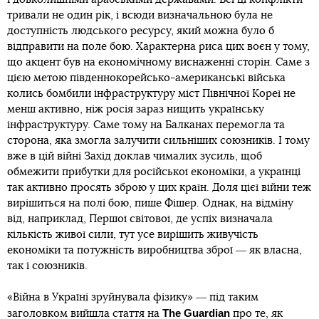
тривали не один рік, і всюди визначальною була не
доступність людського ресурсу, який можна було б
відправити на поле бою. Характерна риса цих воєн у тому,
що акцент був на економічному виснаженні сторін. Саме з
цією метою південнокорейсько-американські війська
колись бомбили інфраструктуру міст Північної Кореї не
менш активно, ніж росія зараз нищить українську
інфраструктуру. Саме тому на Балканах перемогла та
сторона, яка змогла залучити сильніших союзників. І тому
вже в цій війні Захід доклав чималих зусиль, щоб
обмежити прибутки для російської економіки, а українці
так активно просять зброю у цих країн. Доля цієї війни теж
вирішиться на полі бою, пише Фішер. Однак, на відміну
від, наприклад, Першої світової, де успіх визначала
кількість живої сили, тут усе вирішить живучість
економіки та потужність виробництва зброї ― як власна,
так і союзників.
«Війна в Україні зруйнувала фізику» ― під таким
The Guardian
заголовком вийшла
стаття
на
про те, як