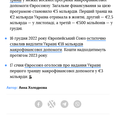
транш
у межах восьмої програми макрофінансової
допомоги Євросоюзу. Загальне фінансування за цією
програмою становило €5 мільярдів. Перший транш на
€2 мільярди Україна отримала в жовтні, другий — €2,5
мільярда — у листопаді, а третій — €500 мільйонів — у
грудні.
16 грудня 2022 року Європейський Союз
остаточно
схвалив виділити Україні €18 мільярдів
макрофінансової допомоги
. Кошти надходитимуть
протягом 2023 року.
17 січня
Євросоюз оголосив про надання Україні
першого траншу макрофінансової допомоги у €3
мільярди.
Автор:
Анна Холоднова
Facebook
Twitter
Telegram
Viber