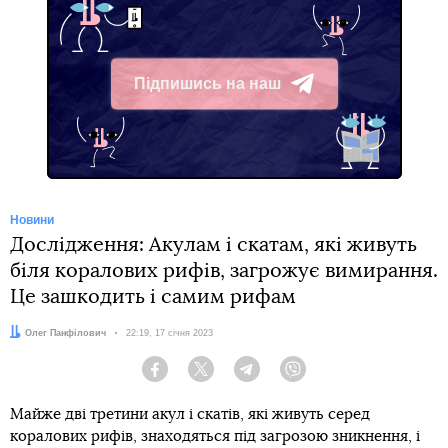
Підпишись на наш
Telegram
Новини
Дослідження: Акулам і скатам, які живуть
біля коралових рифів, загрожує вимирання.
Це зашкодить і самим рифам
Автор:
Олег Панфілович
Дата:
22:19, 17 січня 2023
Facebook
Twitter
Telegram
Viber
Майже дві третини акул і скатів, які живуть серед
коралових рифів, знаходяться під загрозою зникнення, і