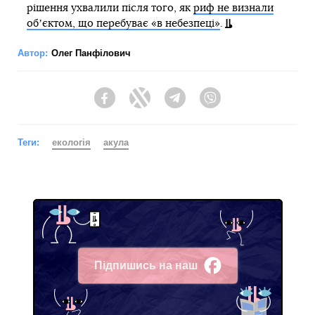
рішення ухвалили після того, як
риф не визнали
обʼєктом, що перебуває «в небезпеці»
.
Автор:
Олег Панфілович
Facebook
Twitter
Telegram
Viber
Теги:
екологія
акула
Підпишись на наш
Facebook