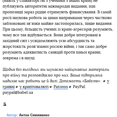
(навіть у співавторстві з ученими з інших країн) не
публікують авторитетні міжнародні видання, їхні
пропозиції зараз рідше отримують фінансування. В самій
росії наукова робота за цими напрямками через частково
заблоковані звʼязки майже застопорилась, пише видання.
При цьому, більшість учених із країн-агресорів розуміють,
чому все так відбувається. Вони добре інтегровані в
західний світ і усвідомлюють усю абсурдність та
жорстокість розвʼязаної росією війни, і так само добре
розуміють адекватність санкцій проти їхньої країни,
зокрема і в науці.
Щодня без вихідних ми шукаємо найцікавіші матеріали
про війну та розповідаємо про них. Ваша підтримка
надихає нас робити це й далі. Допомогти «Бабелю»: 🔸
у
гривні
🔸
у криптовалюті
🔸
Patreon
🔸
PayPal:
paypal@babel.ua
Автор:
Антон Семиженко