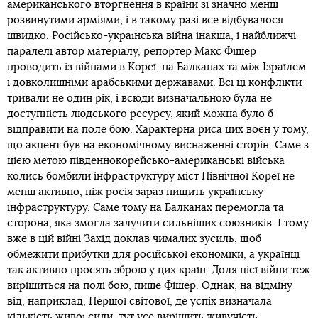
американського вторгнення в країни зі значно менш
розвинутими арміями, і в такому разі все відбувалося
швидко. Російсько-українська війна інакша, і найближчі
паралелі автор матеріалу, репортер Макс Фішер
проводить із війнами в Кореї, на Балканах та між Ізраїлем
і довколишніми арабськими державами. Всі ці конфлікти
тривали не один рік, і всюди визначальною була не
доступність людського ресурсу, який можна було б
відправити на поле бою. Характерна риса цих воєн у тому,
що акцент був на економічному виснаженні сторін. Саме з
цією метою південнокорейсько-американські війська
колись бомбили інфраструктуру міст Північної Кореї не
менш активно, ніж росія зараз нищить українську
інфраструктуру. Саме тому на Балканах перемогла та
сторона, яка змогла залучити сильніших союзників. І тому
вже в цій війні Захід доклав чималих зусиль, щоб
обмежити прибутки для російської економіки, а українці
так активно просять зброю у цих країн. Доля цієї війни теж
вирішиться на полі бою, пише Фішер. Однак, на відміну
від, наприклад, Першої світової, де успіх визначала
кількість живої сили, тут усе вирішить живучість