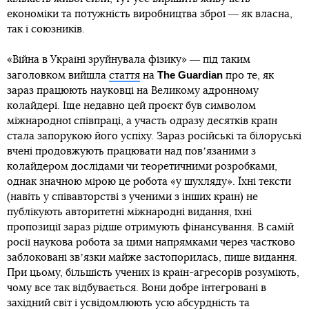
економіки та потужність виробництва зброї ― як власна,
так і союзників.
«Війна в Україні зруйнувала фізику» ― під таким
The Guardian
заголовком вийшла
стаття
на
про те, як
зараз працюють науковці на Великому адронному
колайдері. Іще недавно цей проєкт був символом
міжнародної співпраці, а участь одразу десятків країн
стала запорукою його успіху. Зараз російські та білоруські
вчені продовжують працювати над повʼязаними з
колайдером дослідами чи теоретичними розробками,
однак значною мірою це робота «у шухляду». Їхні тексти
(навіть у співавторстві з ученими з інших країн) не
публікують авторитетні міжнародні видання, їхні
пропозиції зараз рідше отримують фінансування. В самій
росії наукова робота за цими напрямками через частково
заблоковані звʼязки майже застопорилась, пише видання.
При цьому, більшість учених із країн-агресорів розуміють,
чому все так відбувається. Вони добре інтегровані в
західний світ і усвідомлюють усю абсурдність та