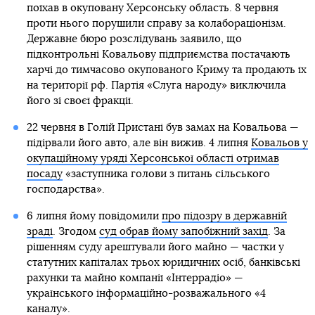
поїхав в окуповану Херсонську область. 8 червня
проти нього порушили справу за колабораціонізм.
Державне бюро розслідувань заявило, що
підконтрольні Ковальову підприємства постачають
харчі до тимчасово окупованого Криму та продають їх
на території рф. Партія «Слуга народу» виключила
його зі своєї фракції.
22 червня в Голій Пристані був замах на Ковальова —
підірвали його авто, але він вижив. 4 липня
Ковальов у
окупаційному уряді Херсонської області отримав
посаду
«заступника голови з питань сільського
господарства».
6 липня йому повідомили
про підозру в державній
зраді
. Згодом
суд обрав йому запобіжний захід
. За
рішенням суду арештували його майно — частки у
статутних капіталах трьох юридичних осіб, банківські
рахунки та майно компанії «Інтеррадіо» —
українського інформаційно-розважального «4
каналу».