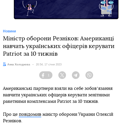
Новини
Міністр оборони Резніков: Американці
навчать українських офіцерів керувати
Patriot за 10 тижнів
Автор:
Анна Холоднова
Дата:
20:54, 17 січня 2023
1
Facebook
Twitter
Telegram
Viber
Американські партнери взяли на себе зобовʼязання
навчити українських офіцерів керувати зенітними
ракетними комплексами Patriot за 10 тижнів.
Про це
повідомив
міністр оборони України Олексій
Резніков.