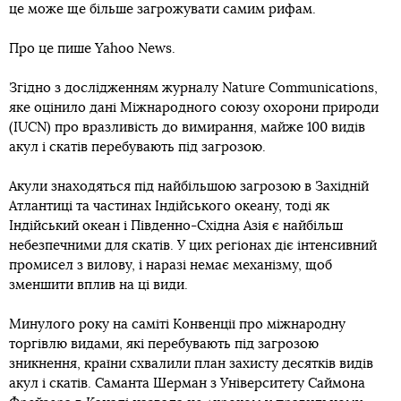
це може ще більше загрожувати самим рифам.
Про це пише Yahoo News.
Згідно з дослідженням журналу Nature Communications,
яке оцінило дані Міжнародного союзу охорони природи
(IUCN) про вразливість до вимирання, майже 100 видів
акул і скатів перебувають під загрозою.
Акули знаходяться під найбільшою загрозою в Західній
Атлантиці та частинах Індійського океану, тоді як
Індійський океан і Південно-Східна Азія є найбільш
небезпечними для скатів. У цих регіонах діє інтенсивний
промисел з вилову, і наразі немає механізму, щоб
зменшити вплив на ці види.
Минулого року на саміті Конвенції про міжнародну
торгівлю видами, які перебувають під загрозою
зникнення, країни схвалили план захисту десятків видів
акул і скатів. Саманта Шерман з Університету Саймона