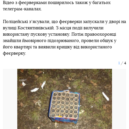
Відео з феєрверками поширилось також у багатьох
телеграм-каналах.
Поліцейські зʼясували, що феєрверки запускали у дворі на
вулиці Костянтинівській. З місця події вилучили
використану пускову установку. Потім правоохоронці
знайшли ймовірного підозрюваного, провели обшук у
його квартирі та виявили кришку від використаного
феєрверку.
1
4