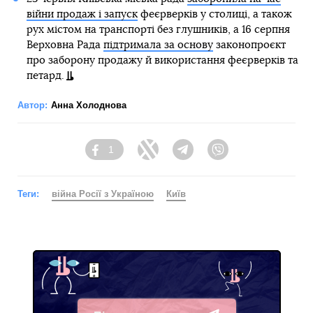
війни продаж і запуск
феєрверків у столиці, а також
рух містом на транспорті без глушників, а 16 серпня
Верховна Рада
підтримала за основу
законопроєкт
про заборону продажу й використання феєрверків та
петард.
Автор:
Анна Холоднова
1
Facebook
Twitter
Telegram
Viber
Теги:
війна Росії з Україною
Київ