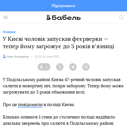
Підтримати
Facebook
Telegram
Twitter
Instagram
Меню
По
по
сай
Новини
У Києві чоловік запускав феєрверки —
тепер йому загрожує до 5 років вʼязниці
Автор:
Анна Холоднова
Дата:
15:33, 01 січня 2023
1
Facebook
Twitter
Telegram
Viber
У Подільському районі Києва 47-річний чоловік запускав
салюти в новорічну ніч, попри заборону. Тепер йому може
загрожувати до 5 років обмеження волі.
Про це
повідомили
в поліції Києва.
Близько опівночі 1 січня до столичної поліції надійшло
декілька звернень про салюти в Подільському районі.