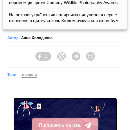
переможців премії Comedy Wildlife Photography Awards
На острові українських полярників вилупилося перше
пінгвіненя в цьому сезоні. Згодом очікується пінгві-бум
Автор:
Анна Холоднова
1
Facebook
Twitter
Telegram
Viber
Теги:
тварини
Підпишись на наш
Telegram