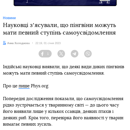
Новини
Науковці зʼясували, що пінгвіни можуть
мати певний ступінь самоусвідомлення
Автор:
Анна Холоднова
Дата:
22:19, 01 січня 2023
1
Facebook
Twitter
Telegram
Viber
Індійські науковці виявили, що деякі види диких пінгвінів
можуть мати певний ступінь самоусвідомлення.
Про це
пише
Phys.org.
Попередні дослідження показали, що самоусвідомлення
рідко зустрічається у тваринному світі — до цього часу
його виявили лише у кількох ссавців, деяких птахів і
деяких риб. Крім того, перевірка його наявності у тварин
вимагає певних зусиль.