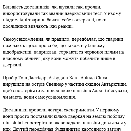
Більшість дослідників, які шукали такі прояви,
використовували так званий дзеркальний тест. У ньому
піддослідні тварини бачать себе в дзеркалі, поки
дослідники вивчають їхні реакції.
Самоусвідомлення, як правило, передбачає, що тварини
помічають щось про себе, що також є у їхньому
відображенні, наприклад, торкаються червоної плями на
власному обличчі, яку вони можуть побачити лише в
дзеркалі.
Прабір Гош Дастідар, Азізуддін Хан і Анінда Сінха
вирушили на острів Свеннер у частині східної Антарктиди,
щоб спостерігати за поведінкою пінгвінів Аделі і зʼясувати,
чи мають вони самоусвідомлення.
Дослідники провели чотири експерименти. У першому
вони просто поставили кілька дзеркал на землю поблизу
пінгвінів і спостерігали, як випадкові пінгвіни дивляться у
них. Другий передбачав будівництво картонного загону