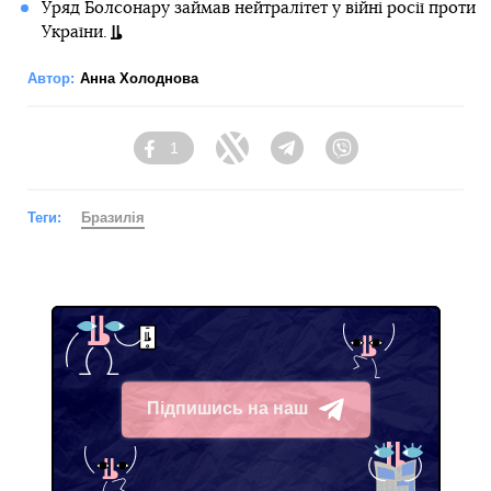
Уряд Болсонару займав нейтралітет у війні росії проти
України.
Автор:
Анна Холоднова
1
Facebook
Twitter
Telegram
Viber
Теги:
Бразилія
Підпишись на наш
Telegram