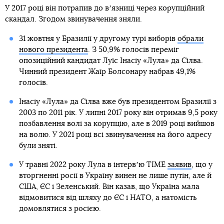
У 2017 році він потрапив до вʼязниці через корупційний
скандал. Згодом звинувачення зняли.
31 жовтня у Бразилії у другому турі виборів
обрали
нового президента
. З 50,9% голосів переміг
опозиційний кандидат Луїс Інасіу «Лула» да Сілва.
Чинний президент Жаїр Болсонару набрав 49,1%
голосів.
Інасіу «Лула» да Сілва вже був президентом Бразилії з
2003 по 2011 рік. У липні 2017 року він отримав 9,5 року
позбавлення волі за корупцію, але в 2019 році вийшов
на волю. У 2021 році всі звинувачення на його адресу
були зняті.
У травні 2022 року Лула в інтервʼю TIME
заявив
, що у
вторгненні росії в Україну винен не лише путін, але й
США, ЄС і Зеленський. Він казав, що Україна мала
відмовитися від шляху до ЄС і НАТО, а натомість
домовлятися з росією.