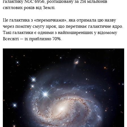
галактику NGC 6956, розташовану за 214 мільйонів
світлових років від Землі.
Це галактика з «перемичками», яка отримала цю назву
через помітну смугу зірок, що перетинає галактичне ядро.
Такі галактики є одними з найпоширеніших у відомому
Всесвіті — їх приблизно 70%.