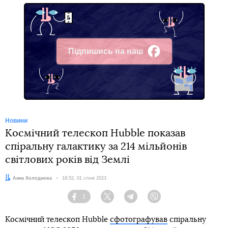
Підпишись на наш
Facebook
Новини
Космічний телескоп Hubble показав
спіральну галактику за 214 мільйонів
світлових років від Землі
Автор:
Анна Холоднова
Дата:
18:52, 01 січня 2023
1
Facebook
Twitter
Telegram
Viber
Космічний телескоп Hubble
сфотографував
спіральну