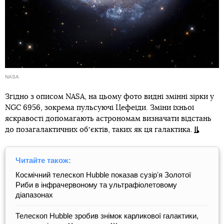
NASA
Згідно з описом NASA, на цьому фото видні змінні зірки у
NGC 6956, зокрема пульсуючі Цефеїди. Зміни їхньої
яскравості допомагають астрономам визначати відстань
до позагалактичних обʼєктів, таких як ця галактика.
Читайте також:
Космічний телескоп Hubble показав сузірʼя Золотої
Риби в інфрачервоному та ультрафіолетовому
діапазонах
Телескоп Hubble зробив знімок карликової галактики,