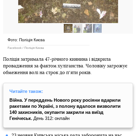
Фото: Поліція Києва
Facebook / Поліція Києва
Поліція затримала 47-річного киянина і відкрила
провадження за фактом хуліганства. Чоловіку загрожує
обмеження волі на строк до пʼяти років.
Читайте також:
Війна. У переддень Нового року росіяни вдарили
ракетами по Україні, з полону вдалося визволити
140 захисників, окупанти закрили на виїзд
Генічеськ.
День 312: онлайн
23 червня Київська міська рада
заборонила на час