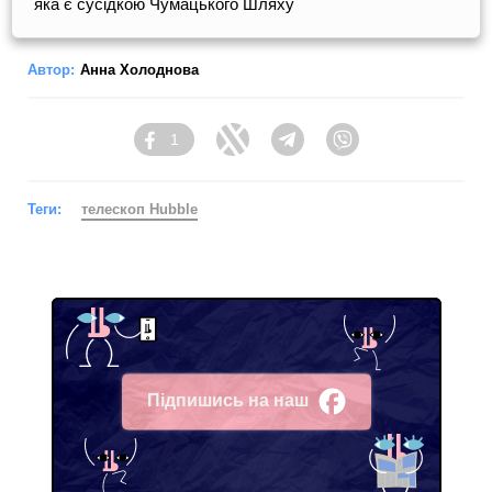
яка є сусідкою Чумацького Шляху
Автор:
Анна Холоднова
1
Facebook
Twitter
Telegram
Viber
Теги:
телескоп Hubble
Підпишись на наш
Facebook