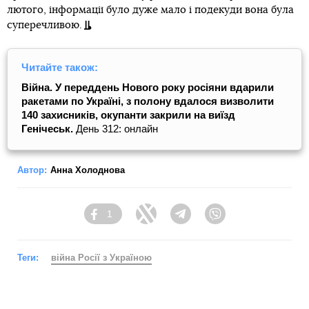
лютого, інформації було дуже мало і подекуди вона була
суперечливою.
Читайте також:
Війна. У переддень Нового року росіяни вдарили
ракетами по Україні, з полону вдалося визволити
140 захисників, окупанти закрили на виїзд
Генічеськ.
День 312: онлайн
Автор:
Анна Холоднова
1
Facebook
Twitter
Telegram
Viber
Теги:
війна Росії з Україною