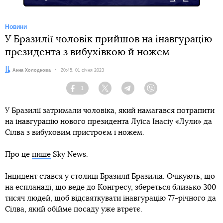
Новини
У Бразилії чоловік прийшов на інавгурацію
президента з вибухівкою й ножем
Автор:
Анна Холоднова
Дата:
20:45, 01 січня 2023
1
Facebook
Twitter
Telegram
Viber
У Бразилії затримали чоловіка, який намагався потрапити
на інавгурацію нового президента Луїса Інасіу «Лули» да
Сілва з вибуховим пристроєм і ножем.
Про це
пише
Sky News.
Інцидент стався у столиці Бразилії Бразиліа. Очікують, що
на еспланаді, що веде до Конгресу, збереться близько 300
тисяч людей, щоб відсвяткувати інавгурацію 77-річного да
Сілва, який обійме посаду уже втретє.