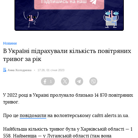
Підпишись на наш
Telegram
Новини
В Україні підрахували кількість повітряних
тривог за рік
Автор:
Анна Холоднова
Дата:
17:26, 01 січня 2023
1
Facebook
Twitter
Telegram
Viber
У 2022 році в Україні пролунало близько 14 870 повітряних
тривог.
Про це
повідомили
на волонтерському сайті alerts.in.ua.
Найбільша кількість тривог була у Харківській області — 1
558. Найменша — у Луганській області (там вона