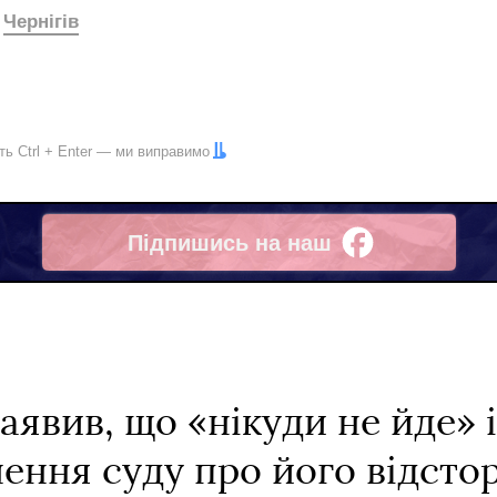
Чернігів
іть
Ctrl
+
Enter
— ми виправимо
Підпишись на наш
Facebook
аявив, що «нікуди не йде» 
шення суду про його відст