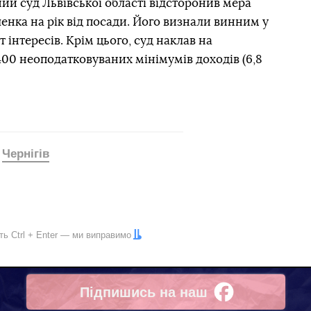
ий суд Львівської області відсторонив мера
нка на рік від посади. Його визнали винним у
інтересів. Крім цього, суд наклав на
00 неоподатковуваних мінімумів доходів (6,8
Чернігів
іть
Ctrl
+
Enter
— ми виправимо
Підпишись на наш
Facebook