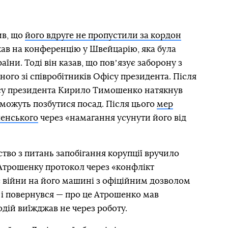
ив, що
його вдруге не пропустили за кордон
їхав на конференцію у Швейцарію, яка була
ни. Тоді він казав, що повʼязує заборону з
ного зі співробітників Офісу президента. Після
ісу президента Кирило Тимошенко натякнув
можуть позбутися посад. Після цього
мер
ленського
через «намагання усунути його від
ство з питань запобігання корупції вручило
Атрошенку протокол через «конфлікт
ас війни на його машині з офіційним дозволом
і повернувся — про це Атрошенко мав
дій виїжджав не через роботу.