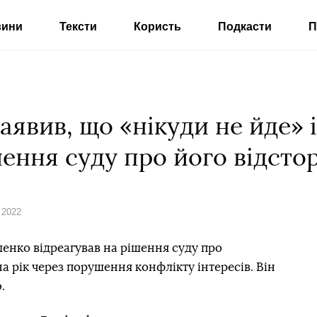
вини
Тексти
Користь
Подкасти
П
аявив, що «нікуди не йде» 
шення суду про його відст
 2022
енко відреагував на рішення суду про
а рік через порушення конфлікту інтересів. Він
.