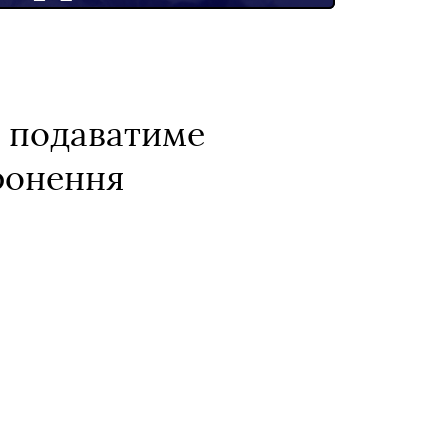
і подаватиме
оронення