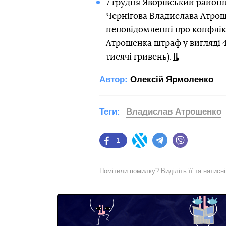
7 грудня Яворівський районн
Чернігова Владислава Атроше
неповідомленні про конфлікт 
Атрошенка штраф у вигляді 4
тисячі гривень).
Автор:
Олексій Ярмоленко
Теги:
Владислав Атрошенко
1
Facebook
Twitter
Telegram
Viber
Помітили помилку? Виділіть її та натисн