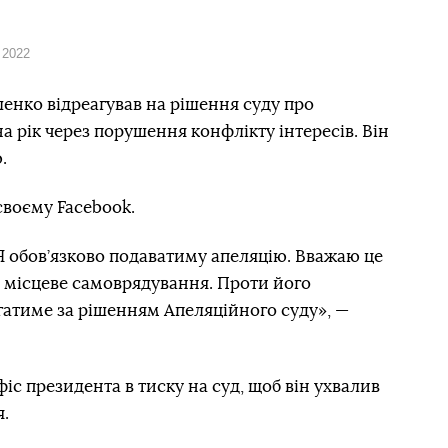
 2022
енко відреагував на рішення суду про
а рік через порушення конфлікту інтересів. Він
.
своєму Facebook.
 Я обов’язково подаватиму апеляцію. Вважаю це
е місцеве самоврядування. Проти його
гатиме за рішенням Апеляційного суду», —
с президента в тиску на суд, щоб він ухвалив
я.