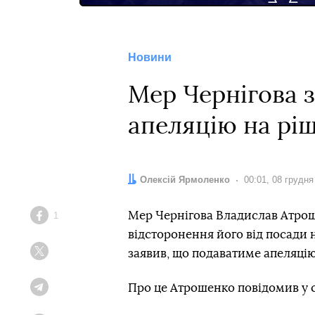
Новини
Мер Чернігова з
апеляцію на рі
Автор:
Олексій Ярмоленко
Дата:
00:01, 08 грудня
Мер Чернігова Владислав Атрош
1
Facebook
відсторонення його від посади н
заявив, що подаватиме апеляцію
Twitter
Про це Атрошенко повідомив у 
Telegram