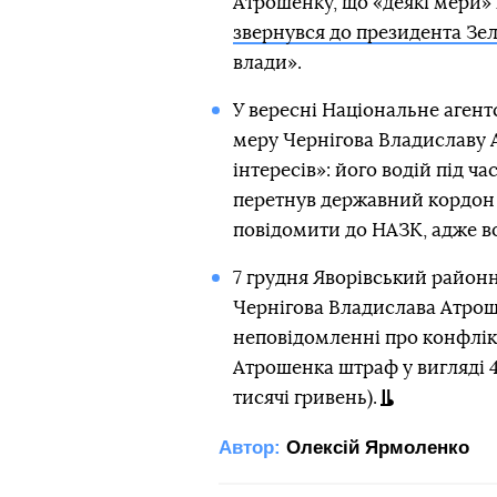
Атрошенку, що «деякі мери» 
звернувся до президента Зе
влади».
У вересні Національне агент
меру Чернігова Владиславу 
інтересів»: його водій під ч
перетнув державний кордон 
повідомити до НАЗК, адже во
7 грудня Яворівський районн
Чернігова Владислава Атроше
неповідомленні про конфлікт 
Атрошенка штраф у вигляді 4
тисячі гривень).
Автор:
Олексій Ярмоленко