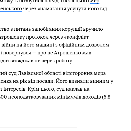
можуть позбутися посад. Після цього
мер
ленського
через «намагання усунути його від
ство з питань запобігання корупції вручило
Атрошенку протокол через «конфлікт
ас війни на його машині з офіційним дозволом
і повернувся — про це Атрошенко мав
дій виїжджав не через роботу.
ий суд Львівської області відсторонив мера
нка на рік від посади. Його визнали винним у
інтересів. Крім цього, суд наклав на
00 неоподатковуваних мінімумів доходів (6,8