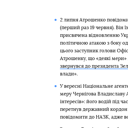
2 липня Атрошенко повідом
(перший раз 19 червня). Він 
присвячена відновленню Украї
політичною атакою з боку од
цього заступник голови Оф
Атрошенку, що «деякі мери» 
звернувся до президента Зе
влади».
У вересні Національне агент
меру Чернігова Владиславу 
інтересів»: його водій під ч
перетнув державний кордон 
повідомити до НАЗК, адже во