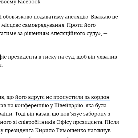
своєму Facebook.
 Я обов’язково подаватиму апеляцію. Вважаю це
е місцеве самоврядування. Проти його
гатиме за рішенням Апеляційного суду», —
с президента в тиску на суд, щоб він ухвалив
я.
ив, що
його вдруге не пропустили за кордон
їхав на конференцію у Швейцарію, яка була
ни. Тоді він казав, що повʼязує заборону з
ного зі співробітників Офісу президента. Після
ісу президента Кирило Тимошенко натякнув