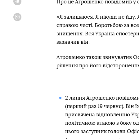
Про це Атрошенко повідомив у 
Telegram
«Я залишаюся. Я нікуди не йду.
Viber
справою честі. Боротьбою за вс
знищення. Вся Україна спостері
зазначив він.
Атрошенко також звинуватив Офі
рішення про його відстороненн
2 липня Атрошенко повідом
(перший раз 19 червня). Він 
присвячена відновленню Украї
політичною атакою з боку од
цього заступник голови Оф