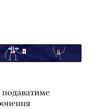
і подаватиме
оронення