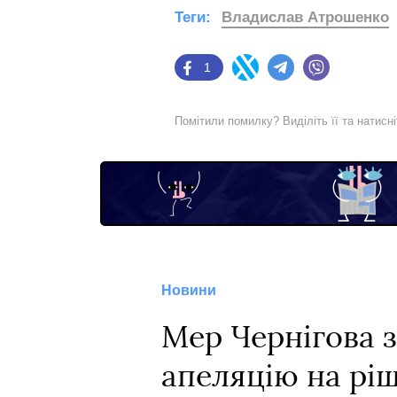
Теги:
Владислав Атрошенко
1
Facebook
Twitter
Telegram
Viber
Помітили помилку? Виділіть її та натисн
Новини
Мер Чернігова з
апеляцію на рі