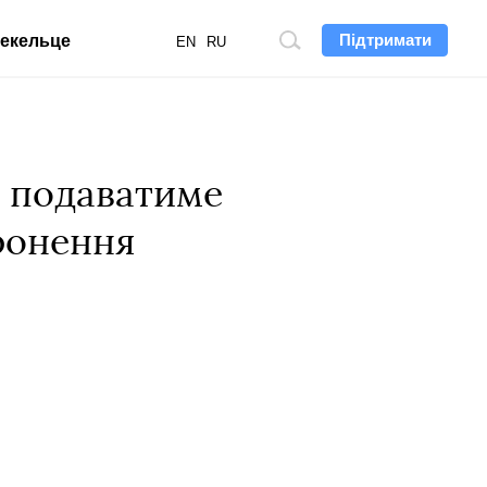
Підтримати
екельце
Пошук
EN
RU
по
сайту
і подаватиме
оронення