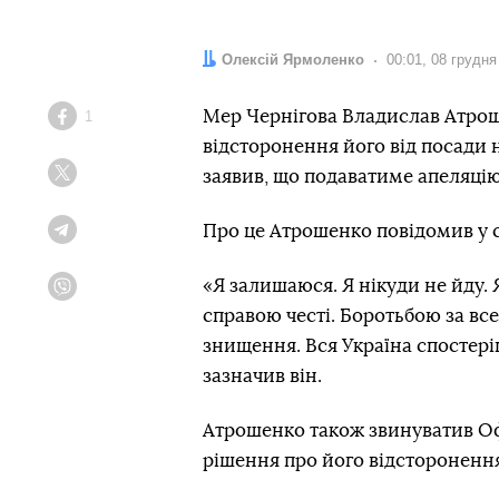
Автор:
Олексій Ярмоленко
Дата:
00:01, 08 грудня
Мер Чернігова Владислав Атрош
1
Facebook
відсторонення його від посади н
заявив, що подаватиме апеляцію
Twitter
Про це Атрошенко повідомив у 
Telegram
«Я залишаюся. Я нікуди не йду.
Viber
справою честі. Боротьбою за вс
знищення. Вся Україна спостері
зазначив він.
Атрошенко також звинуватив Офі
рішення про його відстороненн