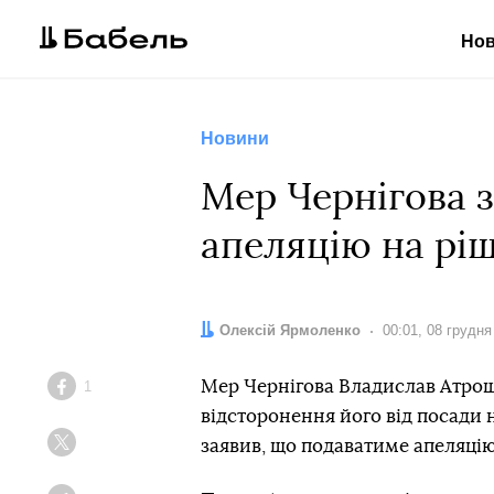
Но
Новини
Мер Чернігова з
апеляцію на рі
Автор:
Олексій Ярмоленко
Дата:
00:01, 08 грудня
Мер Чернігова Владислав Атрош
1
Facebook
відсторонення його від посади н
заявив, що подаватиме апеляцію
Twitter