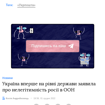
Теги:
«Укрпошта»
Підпишись на наш
Telegram
Новини
Україна вперше на рівні держави заявила
про нелегітимність росії в ООН
Автор:
Костя Андрейковець
Дата:
19:56, 01 грудня 2022