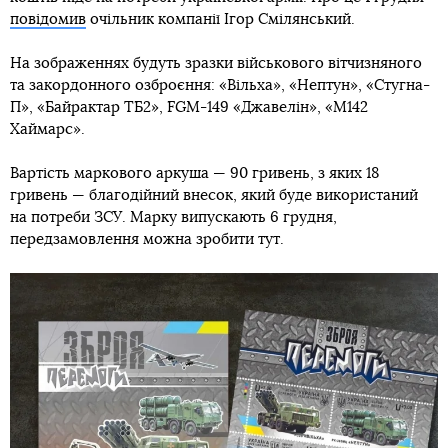
повідомив
очільник компанії Ігор Смілянський.
На зображеннях будуть зразки військового вітчизняного
та закордонного озброєння: «Вільха», «Нептун», «Стугна-
П», «Байрактар ТБ2», FGM-149 «Джавелін», «M142
Хаймарс».
Вартість маркового аркуша — 90 гривень, з яких 18
гривень — благодійний внесок, який буде використаний
на потреби ЗСУ. Марку випускають 6 грудня,
передзамовлення можна зробити тут.