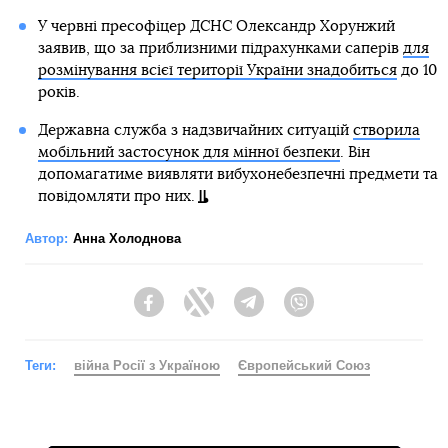
У червні пресофіцер ДСНС Олександр Хорунжий
заявив, що за приблизними підрахунками саперів
для
розмінування всієї території України знадобиться
до 10
років.
Державна служба з надзвичайних ситуацій
створила
мобільний застосунок для мінної безпеки
. Він
допомагатиме виявляти вибухонебезпечні предмети та
повідомляти про них.
Автор:
Анна Холоднова
Facebook
Twitter
Telegram
Viber
Теги:
війна Росії з Україною
Європейський Союз