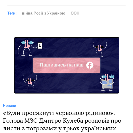
Теги:
війна Росії з Україною
ООН
Підпишись на наш
Facebook
Новини
«Були просякнуті червоною рідиною».
Голова МЗС Дмитро Кулеба розповів про
листи з погрозами у трьох українських