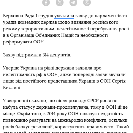
Facebook
Twitter
Telegram
Viber
Верховна Рада 1 грудня
ухвалила
заяву до парламентів та
урядів іноземних держав щодо визнання російського
режиму терористичним, нелегітимності перебування росії
в в Організації Об’єднаних Націй та необхідності
реформувати ООН.
Заяву підтримали 314 депутатів.
Уперше Україна на рівні держави заявила про
нелегітимність рф в ООН, адже попередні заяви звучали
лише від постійного представника України в ООН Сергія
Кислиці.
У зверненні сказано, що після розпаду СРСР росія не
набула статусу держави-продовжувача, тому в ООН їй не
місце. Окрім того, з 2014 року ООН показує нездатність
повноцінно реагувати на міжнародні конфлікти, оскільки
росія блокує резолюції, користуючись правом вето. Такий