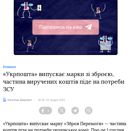
Підпишись на наш
Telegram
Новини
«Укрпошта» випускає марки зі зброєю,
частина виручених коштів піде на потреби
ЗСУ
Автор:
Ангеліна Шеремет
Дата:
18:26, 01 грудня 2022
1
Facebook
Twitter
Telegram
Viber
«Укрпошта» випускає марку «Зброя Перемоги» — частина
коштів піде на потреби української армії. Про це 1 грудня