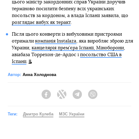
цього міністр закордонних справ України доручив
терміново посилити безпеку всіх українських
посольств за кордоном, а влада Іспанії заявила, що
розглядає вибух як теракт
.
Після цього конверти із вибуховими пристроями
отримали
компанія Instalaza
, яка виробляє зброю для
України,
канцелярія прем’єра Іспанії, Міноборони
,
авіабаза Торрехон-де-Ардос і
посольство США в
Іспанії
.
Автор:
Анна Холоднова
Facebook
Twitter
Telegram
Viber
Теги:
Дмитро Кулеба
МЗС України