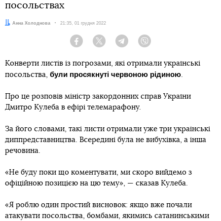
посольствах
Автор:
Анна Холоднова
Дата:
21:35, 01 грудня 2022
Facebook
Twitter
Telegram
Viber
Конверти листів із погрозами, які отримали українські
були просякнуті червоною рідиною
посольства,
.
Про це розповів міністр закордонних справ України
Дмитро Кулеба в ефірі телемарафону.
За його словами, такі листи отримали уже три українські
диппредставництва. Всередині була не вибухівка, а інша
речовина.
«Не буду поки що коментувати, ми скоро вийдемо з
офіційною позицією на цю тему», — сказав Кулеба.
«Я роблю один простий висновок: якщо вже почали
атакувати посольства, бомбами, якимись сатанинськими