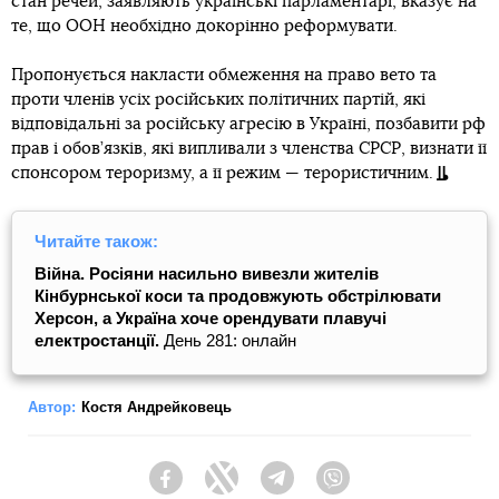
стан речей, заявляють українські парламентарі, вказує на
те, що ООН необхідно докорінно реформувати.
Пропонується накласти обмеження на право вето та
проти членів усіх російських політичних партій, які
відповідальні за російську агресію в Україні, позбавити рф
прав і обов’язків, які випливали з членства СРСР, визнати її
спонсором тероризму, а її режим — терористичним.
Читайте також:
Війна. Росіяни насильно вивезли жителів
Кінбурнської коси та продовжують обстрілювати
Херсон, а Україна хоче орендувати плавучі
електростанції.
День 281: онлайн
Автор:
Костя Андрейковець
Facebook
Twitter
Telegram
Viber