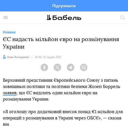
Підтримати
Facebook
Telegram
Twitter
Instagram
Меню
По
по
сай
Новини
ЄС надасть мільйон євро на розмінування
України
Автор:
Анна Холоднова
Дата:
16:49, 01 грудня 2022
Facebook
Twitter
Telegram
Viber
Верховний представник Європейського Союзу з питань
зовнішньої політики та політики безпеки Жозеп Боррель
заявив
, що ЄС виділить один мільйон євро на
розмінування України.
«Я оголошу про додатковий внесок понад €1 мільйон для
операцій з розмінування в Україні через ОБСЄ», — сказав
він.