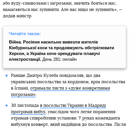
або вуду-символами і загрозами, значить бояться нас,
намагаються нас зупинити. Але нас ніщо не зупинить», —
додав міністр.
Читайте також:
Війна. Росіяни насильно вивезли жителів
Кінбурнської коси та продовжують обстрілювати
Херсон, а Україна хоче орендувати плавучі
електростанції.
День 281: онлайн
Раніше Дмитро Кулеба повідомляв, що два
українських посольства за кордоном, крім посольства
в Іспанії,
отримали листи з «дуже конкретними
погрозами»
.
30 листопада
в посольстві України в Мадриді
прогримів вибух
, унаслідок чого легке поранення
отримав співробітник установи. У руках коменданта
вибухнув конверт, який надійшов до посольства. Після