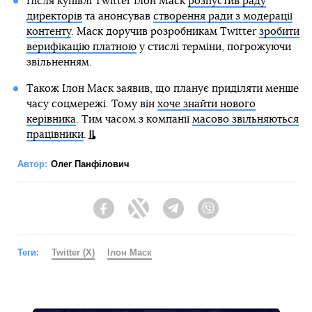
Після купівлі Twitter Ілон Маск
розпустив раду
директорів
та анонсував
створення ради з модерації
контенту
. Маск доручив розробникам Twitter
зробити
верифікацію платною
у стислі терміни, погрожуючи
звільненням.
Також Ілон Маск заявив, що планує приділяти менше
часу соцмережі. Тому він
хоче знайти нового
керівника
. Тим часом з компанії
масово звільняються
працівники
.
Автор:
Олег Панфілович
Facebook
Twitter
Telegram
Viber
Теги:
Twitter (X)
Ілон Маск