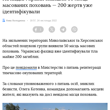
масованих поховань — 200 жертв уже
ідентифікували
Автор:
Анна Холоднова
Дата:
18:57, 24 листопада 2022
1
Facebook
Twitter
Telegram
Viber
На звільнених територіях Миколаївської та Херсонської
областей пошукові групи виявили 50 місць масових
поховань. Українські фахівці вже ідентифікували тіла
майже 200 загиблих.
Про це
повідомили
в Міністерстві з питань реінтеграції
тимчасово окупованих територій.
За словами уповноваженого з питань осіб, зниклих
безвісти, Олега Котенка, командам допомагають місцеві
жителі, які вказують на досі невідомі місця поховань.