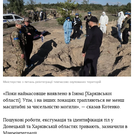
Міністерство з питань реінтеграції тимчасово окупованих територій
«Поки наймасовіше виявлено в Ізюмі [Харківської
області]. Утім, і на інших локаціях трапляються не менш
масштабні за чисельністю могили», — сказав Котенко.
Пошукові роботи, ексгумація та ідентифікація тіл у
Донецькій та Харківській областях тривають, зазначили в
Мінреінтеграції.