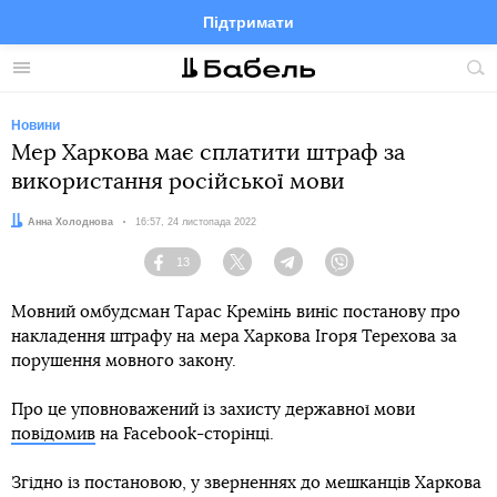
Підтримати
Facebook
Telegram
Twitter
Instagram
Меню
По
по
сай
Новини
Мер Харкова має сплатити штраф за
використання російської мови
Автор:
Анна Холоднова
Дата:
16:57, 24 листопада 2022
13
Facebook
Twitter
Telegram
Viber
Мовний омбудсман Тарас Кремінь виніс постанову про
накладення штрафу на мера Харкова Ігоря Терехова за
порушення мовного закону.
Про це уповноважений із захисту державної мови
повідомив
на Facebook-сторінці.
Згідно із постановою, у зверненнях до мешканців Харкова