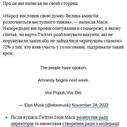
Про це він написав на своїй сторінці.
«Народ висловив свою думку. Велика амністія
розпочнеться наступного тижня», — написав Маск.
Напередодні він провів опитування в соцмережі, в якому
спитав, чи варто Twitter розблокувати акаунти, які не
порушували закон або не займалися «кричущим спамом».
72% з тих, хто взяв участь у голосуванні, підтримали такий
крок.
The people have spoken.
Amnesty begins next week.
Vox Populi, Vox Dei.
— Elon Musk (@elonmusk)
November 24, 2022
Після купівлі Twitter Ілон Маск
розпустив раду
директорів
та анонсував
створення ради з модерації