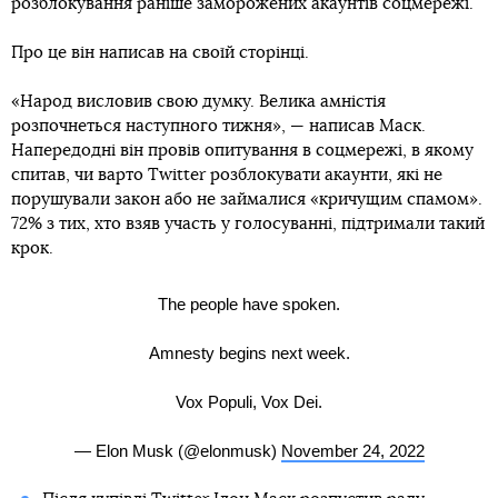
розблокування раніше заморожених акаунтів соцмережі.
Про це він написав на своїй сторінці.
«Народ висловив свою думку. Велика амністія
розпочнеться наступного тижня», — написав Маск.
Напередодні він провів опитування в соцмережі, в якому
спитав, чи варто Twitter розблокувати акаунти, які не
порушували закон або не займалися «кричущим спамом».
72% з тих, хто взяв участь у голосуванні, підтримали такий
крок.
The people have spoken.
Amnesty begins next week.
Vox Populi, Vox Dei.
— Elon Musk (@elonmusk)
November 24, 2022