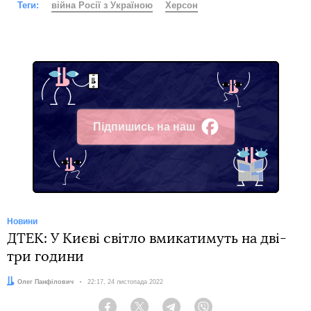
Теги:
війна Росії з Україною
Херсон
Підпишись на наш
Facebook
Новини
ДТЕК: У Києві світло вмикатимуть на дві-
три години
Автор:
Олег Панфілович
Дата:
22:17, 24 листопада 2022