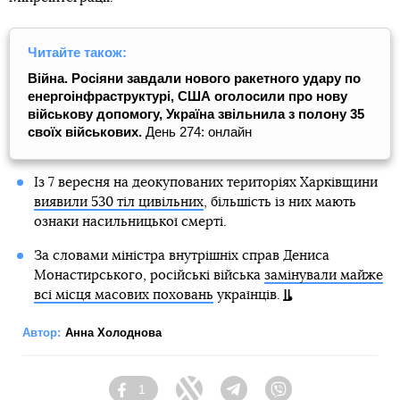
Читайте також:
Війна. Росіяни завдали нового ракетного удару по
енергоінфраструктурі, США оголосили про нову
військову допомогу, Україна звільнила з полону 35
своїх військових.
День 274: онлайн
Із 7 вересня на деокупованих територіях Харківщини
виявили 530 тіл цивільних
, більшість із них мають
ознаки насильницької смерті.
За словами міністра внутрішніх справ Дениса
Монастирського, російські війська
замінували майже
всі місця масових поховань
українців.
Автор:
Анна Холоднова
1
Facebook
Twitter
Telegram
Viber