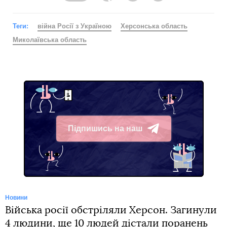
Теги:
війна Росії з Україною
Херсонська область
Миколаївська область
Підпишись на наш
Telegram
Новини
Війська росії обстріляли Херсон. Загинули
4 людини, ще 10 людей дістали поранень