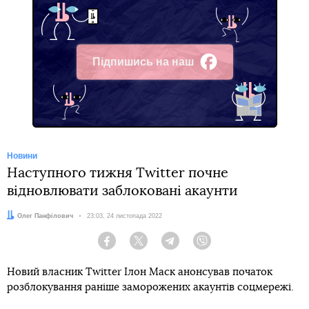
Підпишись на наш
Facebook
Новини
Наступного тижня Twitter почне
відновлювати заблоковані акаунти
Автор:
Олег Панфілович
Дата:
23:03, 24 листопада 2022
Facebook
Twitter
Telegram
Viber
Новий власник Twitter Ілон Маск анонсував початок
розблокування раніше заморожених акаунтів соцмережі.