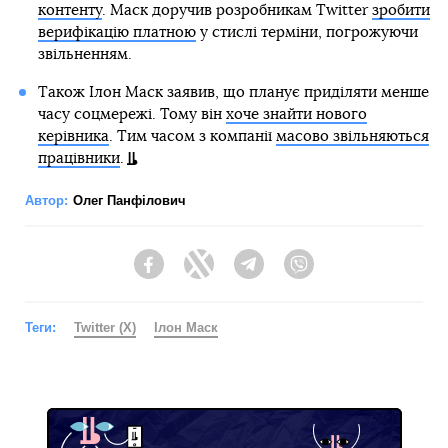
контенту
. Маск доручив розробникам Twitter
зробити
верифікацію платною
у стислі терміни, погрожуючи
звільненням.
Також Ілон Маск заявив, що планує приділяти менше
часу соцмережі. Тому він
хоче знайти нового
керівника
. Тим часом з компанії
масово звільняються
працівники
.
Автор:
Олег Панфілович
Facebook
Twitter
Telegram
Viber
Теги:
Twitter (X)
Ілон Маск