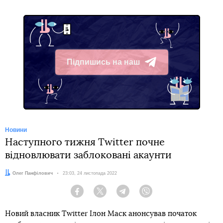
Підпишись на наш
Telegram
Новини
Наступного тижня Twitter почне
відновлювати заблоковані акаунти
Автор:
Олег Панфілович
Дата:
23:03, 24 листопада 2022
Facebook
Twitter
Telegram
Viber
Новий власник Twitter Ілон Маск анонсував початок