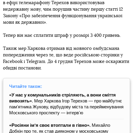
в ефірі телемарафону Терехов використовував
недержавну мову, чим порушив частину першу статті 12
Закону «Про забезпечення функціонування української
мови як державної».
Тепер він має сплатити штраф у розмірі 3 400 гривень.
Також мер Харкова отримав від мовного омбудсмана
попередження через те, що веде російською сторінки у
Facebook і Telegram. До 4 грудня Терехов може оскаржити
обидві постанови.
Читайте також:
«У нас у комунальників стріляють, а вони сміття
вивозять»
. Мер Харкова Ігор Терехов — про майбутнє
памʼятника Жукову, відбудову міста та перейменування
Московського проспекту ― інтервʼю
«Росіяни імʼя своє втоптали в гівно».
Михайло
Добкін про те, як став дияконом у московському