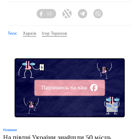
13
Facebook
Twitter
Telegram
Viber
Теги:
Харків
Ігор Терехов
Підпишись на наш
Facebook
Новини
На півдні України знайшли 50 місць