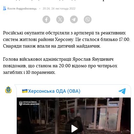
Автор:
Костя Андрейковець
Дата:
20:24, 24 листопада 2022
Facebook
Twitter
Telegram
Viber
Російські окупанти обстріляли з артилерії та реактивних
систем житлові райони Херсону. Це сталося близько 17:00.
Снаряди також впали на дитячий майданчик.
Голова військової адміністрації Ярослав Янушевич
повідомив, що станом на 20:00 відомо про чотирьох
загиблих і 10 поранених.