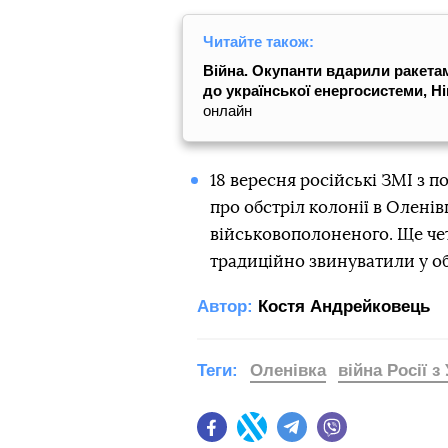
Читайте також:
Війна. Окупанти вдарили ракетам
до української енергосистеми, Н
онлайн
18 вересня російські ЗМІ з 
про обстріл колонії в Оленів
військовополоненого. Ще че
традиційно звинуватили у об
Автор:
Костя Андрейковець
Теги:
Оленівка
війна Росії з
Facebook
Twitter
Telegram
Viber