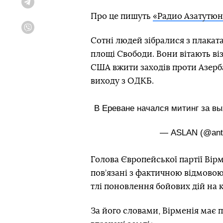
Telegram
Про це пишуть
«Радио Азатутюн
Viber
Сотні людей зібралися з плакат
площі Свободи. Вони вітають ві
США вжити заходів проти Азерба
виходу з ОДКБ.
В Ереване начался митинг за 
— АSLAN (@anti
Голова Європейської партії Вір
пов’язані з фактичною відмовою
тлі поновлення бойових дій на 
За його словами, Вірменія має 