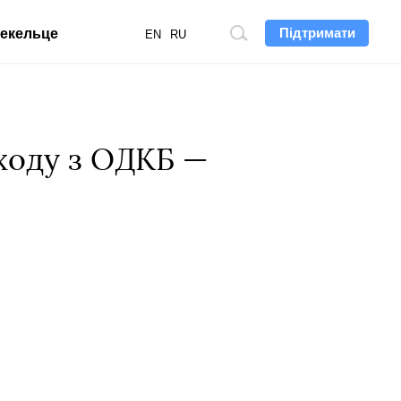
Підтримати
екельце
Пошук
EN
RU
по
сайту
иходу з ОДКБ —