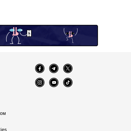
Facebook
Telegram
Twitter
Instagram
YouTube
TikTok
том
ies