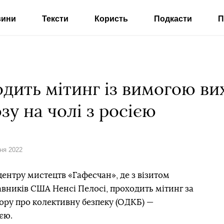
вини
Тексти
Користь
Подкасти
П
одить мітинг із вимогою в
зу на чолі з росією
сня 2022
 центру мистецтв «Гафесчан», де з візитом
авників США Ненсі Пелосі, проходить мітинг за
вору про колективну безпеку (ОДКБ) —
ією.