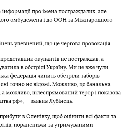
 інформації про імена постраждалих, але
кого омбудсмена і до ООН та Міжнародного
інець упевнений, що це чергова провокація.
 представник окупантів не постраждав, а
ватила в обстрілі Україну. Ми це вже чули
ійська федерація чинить обстріли таборів
ені точно не відомі. Можливо, це банальна
, а можливо, цілеспрямований терор і показова
цтва рф», — заявив Лубінець.
прибути в Оленівку, щоб оцінити всі факти та
трілів, пораненими та утримуваними