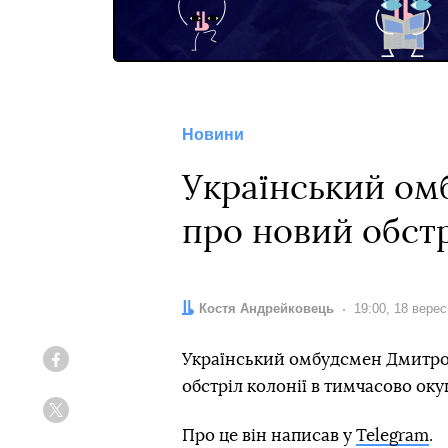
Новини
Український омб
про новий обстр
Автор:
Костя Андрейковець
Дата:
19:00, 18 вере
Український омбудсмен Дмитро Л
Facebook
обстріл колонії в тимчасово оку
Twitter
Про це він написав у
Telegram
.