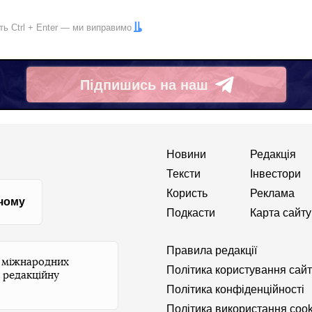
іть
Ctrl
+
Enter
— ми виправимо
Підпишись на наш
Telegram
Новини
Редакція
Тексти
Інвестори
Користь
Реклама
 чому
Подкасти
Карта сайту
Правила редакції
и міжнародних
Політика користування сай
 редакційну
Політика конфіденційності
Політика використання cook