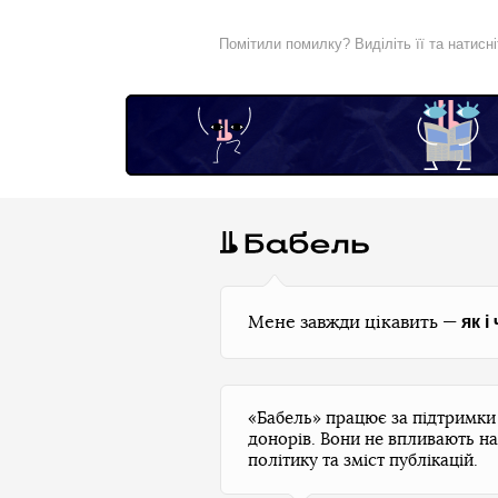
Помітили помилку? Виділіть її та натисн
як і
Мене завжди цікавить —
«Бабель» працює за підтримк
донорів. Вони не впливають на
політику та зміст публікацій.