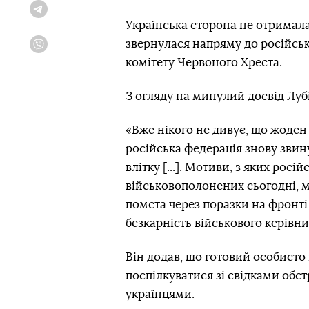
Telegram
Українська сторона не отримала
звернулася напряму до російсь
Viber
комітету Червоного Хреста.
З огляду на минулий досвід Луб
«Вже нікого не дивує, що жоден
російська федерація знову звину
влітку [...]. Мотиви, з яких рос
військовополонених сьогодні, м
помста через поразки на фронті
безкарність військового керівни
Він додав, що готовий особисто 
поспілкуватися зі свідками обс
українцями.