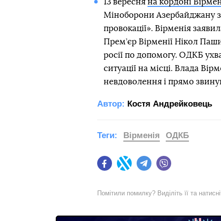
13 вересня
на кордоні Вірмен
Міноборони Азербайджану з
провокації». Вірменія заявил
Прем’єр Вірменії Нікол Паш
росії по допомогу. ОДКБ ухв
ситуації на місці. Влада Вір
невдоволення і прямо звинув
Автор:
Костя Андрейковець
Теги:
Вірменія
ОДКБ
Facebook
Twitter
Telegram
Viber
Помітили помилку? Виділіть її та натисн