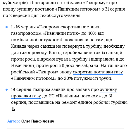
кубометрів). Ціни зросли на тлі заяви «Газпрому» про
повну зупинку поставок «Північним потоком» з 31 серпня
по 2 вересня для техобслуговування.
Із 16 червня «Газпром» скоротив поставки
газопроводом «Північний потік» до 40% від
номінальної потужності, пояснивши це тим, що
Канада через санкції не повернула турбіну, необхідну
для газопроводу. Канада зробила виняток із санкцій
проти росії, відремонтувала турбіну і відправила її до
Німеччини, проте росія її досі не забрала. На тлі цього
російський «Газпром» знову
скоротив поставки газу
«Північним потоком» до 20% потужності труби.
19 серпня Газпром заявив про заявив про
зупинку
прокачки газу
до ЄС «Північним потоком» до 31
серпня, пославшись на ремонт єдиної робочої турбіни.
Автор:
Олег Панфілович