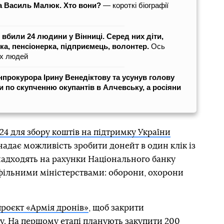
та Василь Малюк. Хто вони?
― короткі біографії
и вбили 24 людини у Вінниці. Серед них діти,
ка, пенсіонерка, підприємець, волонтер.
Ось
цих людей
нпрокурора Ірину Венедіктову та усунув голову
 по скупченню окупантів в Алчевську, а росіяни
4 для збору коштів на підтримку України
 надає можливість зробити донейт в один клік із
 надходять на рахунки Національного банку
офільними міністерствами: оборони, охорони
проєкт «Армія дронів»
, щоб закрити
у. На першому етапі планують закупити 200