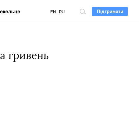
Підтримати
екельце
Пошук
EN
RU
по
сайту
да гривень