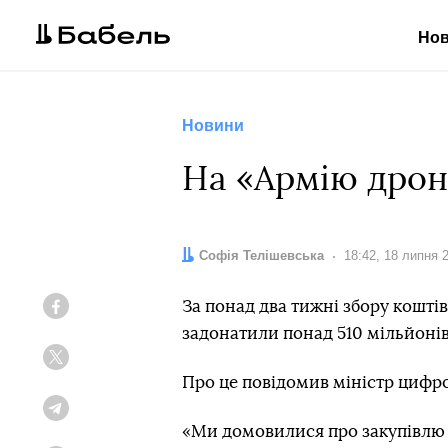
Но
Новини
На «Армію дроні
Автор:
Софія Телішевська
Дата:
18:42, 18 липня 
За понад два тижні збору кошт
Facebook
задонатили понад 510 мільйонів
Twitter
Про це повідомив міністр цифр
Telegram
«Ми домовилися про закупівлю 6