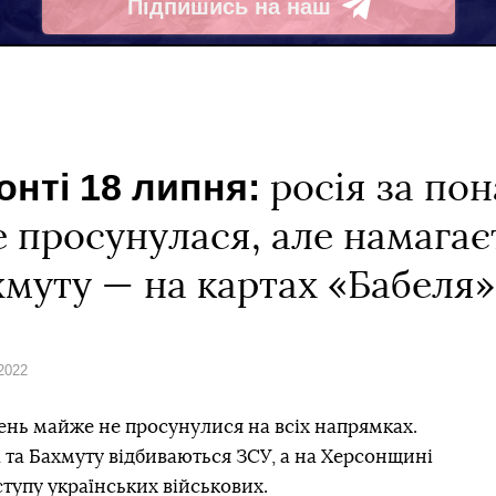
Підпишись на наш
Telegram
онті 18 липня:
росія за по
 просунулася, але намагає
хмуту — на картах «Бабеля»
2022
день майже не просунулися на всіх напрямках.
а та Бахмуту відбиваються ЗСУ, а на Херсонщині
тупу українських військових.