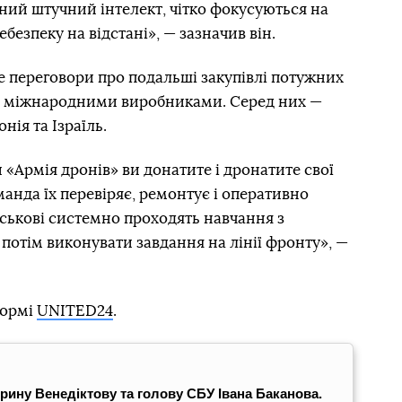
ний штучний інтелект, чітко фокусуються на
безпеку на відстані», — зазначив він.
е переговори про подальші закупівлі потужних
та міжнародними виробниками. Серед них —
нія та Ізраїль.
«Армія дронів» ви донатите і дронатите свої
анда їх перевіряє, ремонтує і оперативно
ськові системно проходять навчання з
потім виконувати завдання на лінії фронту», —
формі
UNITED24
.
рину Венедіктову та голову СБУ Івана Баканова.