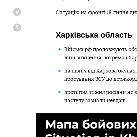
Ситуацію на фронті 18 липня див
Telegram
Viber
Харківська область
Війська рф продовжують обст
лінії зіткнення, зокрема і Хар
на північ від Харкова окупа
просування ЗСУ до держкор
протягом тижня росіяни не зм
наступу зазнали невдачі.