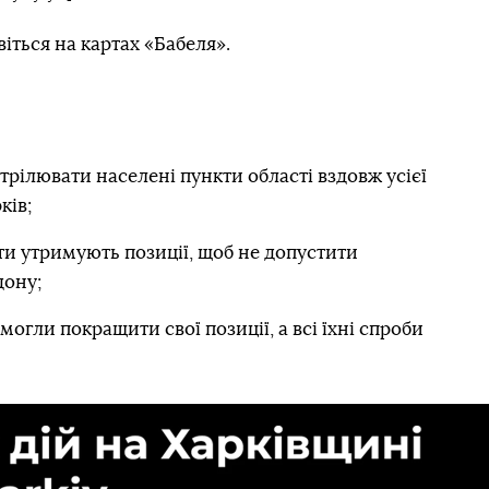
іться на картах «Бабеля».
рілювати населені пункти області вздовж усієї
ків;
нти утримують позиції, щоб не допустити
дону;
огли покращити свої позиції, а всі їхні спроби