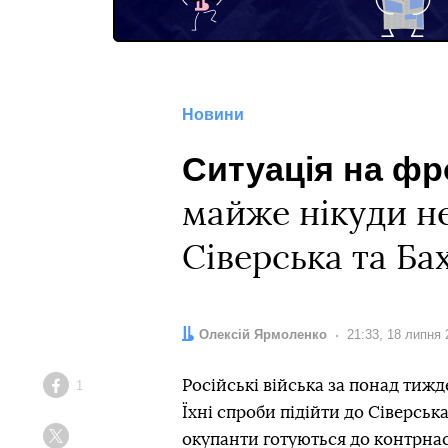
Новини
Ситуація на фр
майже нікуди не
Сіверська та Ба
Автор:
Олексій Ярмоленко
Дата:
21:33, 18 липня 
Російські війська за понад тиж
1
Facebook
Їхні спроби підійти до Сіверськ
окупанти готуються до контрнас
Twitter