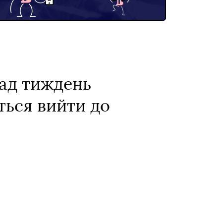
над тиждень
ться вийти до