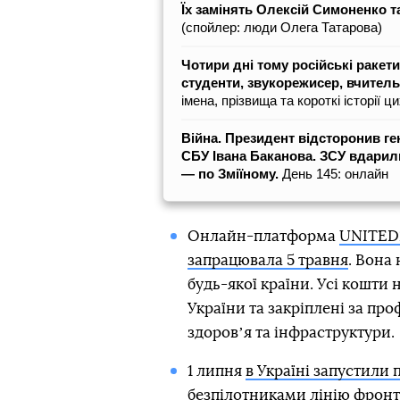
Їх замінять Олексій Симоненко 
(спойлер: люди Олега Татарова)
Чотири дні тому
російські ракет
студенти, звукорежисер, вчитель
імена, прізвища та короткі історії 
Війна. Президент відсторонив ге
СБУ Івана Баканова. ЗСУ вдарили
— по Зміїному.
День 145: онлайн
Онлайн-платформа
UNITED2
запрацювала 5 травня
. Вона
будь-якої країни. Усі кошти
України та закріплені за пр
здоровʼя та інфраструктури.
1 липня
в Україні запустили 
безпілотниками лінію фронт