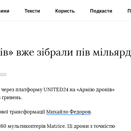
вини
Тексти
Користь
Подкасти
П
в» вже зібрали пів мільяр
2022
ів через платформу UNITED24 на «Армію дронів»
 гривень.
ової трансформації
Михайло Федоров
.
0 мультикоптерів Matrice. Ці дрони з точністю