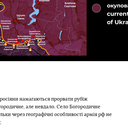
росіяни намагаються прорвати рубіж
ородичне, але невдало. Село Богородичне
кільки через географічні особливості армія рф не
;