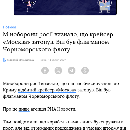
Новини
Міноборони росії визнало, що крейсер
«Москва» затонув. Він був флагманом
Чорноморського флоту
Автор:
Олексій Ярмоленко
Дата:
23:04, 14 квітня 2022
Facebook
Twitter
Telegram
Viber
Міноборони росії визнало, що під час буксирування до
Криму
підбитий крейсер «Москва»
затонув. Він був
флагманом Чорноморського флоту.
Про це
пише
агенція РИА Новости.
Там повідомили, що корабель намагалися буксирувати в
порт, але від отриманих пошкоджень в умовах шторму він