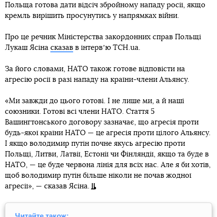
Польща готова дати відсіч збройному нападу росії, якщо
кремль вирішить просунутись у напрямках війни.
Про це речник Міністерства закордонних справ Польщі
Лукаш Ясіна
сказав
в інтервʼю ТСН.ua.
За його словами, НАТО також готове відповісти на
агресію росії в разі нападу на країни-члени Альянсу.
«Ми завжди до цього готові. І не лише ми, а й наші
союзники. Готові всі члени НАТО. Стаття 5
Вашингтонського договору зазначає, що агресія проти
будь-якої країни НАТО — це агресія проти цілого Альянсу.
І якщо володимир путін почне якусь агресію проти
Польщі, Литви, Латвії, Естонії чи Фінляндії, якщо та буде в
НАТО, — це буде червона лінія для всіх нас. Але я би хотів,
щоб володимир путін більше ніколи не почав жодної
агресії», — сказав Ясіна.
Читайте також: