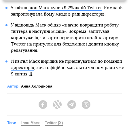
5 квітня
Ілон Маск купив 9,2% акцій Twitter
. Компанія
запропонувала йому місце в раді директорів.
У відповідь Маск обіцяв «значно покращити роботу
твіттера в наступні місяці». Зокрема, запитував
користувачів, чи варто перетворити штаб-квартиру
Twitter на притулок для бездомних і додати кнопку
редагування.
11 квітня
Маск вирішив не приєднуватися до команди
директорів
, хоча офіційно мав стати членом ради уже
9 квітня.
Автор:
Анна Холоднова
Facebook
Twitter
Telegram
Viber
Теги:
Ілон Маск
Twitter (X)