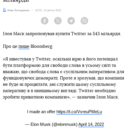
мільярди
Автор:
Анна Холоднова
Дата:
16:55, 14 квітня 2022
Facebook
Twitter
Telegram
Viber
Ілон Маск запропонував купити Twitter за $43 мільярди.
Про це
пише
Bloomberg.
«Я інвестував у Twitter, оскільки вірю в його потенціал
бути платформою для свободи слова в усьому світі та
вважаю, що свобода слова є суспільним імперативом для
функціонуючої демократії. Проте я зрозумів, що компанія
не буде ні процвітати, ані служити цьому суспільному
імперативу в її нинішньому вигляді. Twitter необхідно
зробити приватною компанією», — зазначив Ілон Маск.
I made an offer
https://t.co/VvreuPMeLu
— Elon Musk (@elonmusk)
April 14, 2022