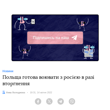
Підпишись на наш
Telegram
Новини
Польща готова воювати з росією в разі
вторгнення
Автор:
Анна Холоднова
Дата:
19:31, 14 квітня 2022
Facebook
Twitter
Telegram
Viber