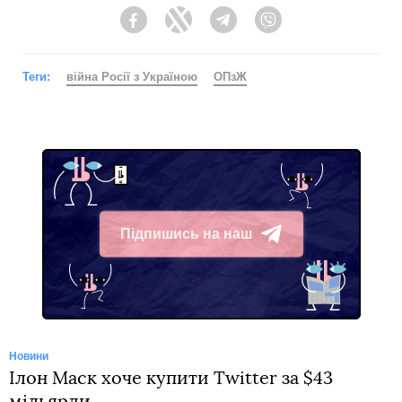
Facebook
Twitter
Telegram
Viber
Теги:
війна Росії з Україною
ОПзЖ
Підпишись на наш
Telegram
Новини
Ілон Маск хоче купити Twitter за $43