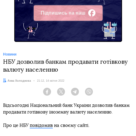
Підпишись на наш
Facebook
Новини
НБУ дозволив банкам продавати готівкову
валюту населенню
Автор:
Анна Холоднова
Дата:
21:12, 14 квітня 2022
Facebook
Twitter
Telegram
Viber
Відсьогодні Національний банк України дозволив банкам
продавати готівкову іноземну валюту населенню.
Про це НБУ
повідомив
на своєму сайті.