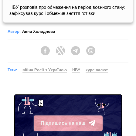
НБУ розповів про обмеження на період воєнного стану:
зафіксував курс і обмежив зняття готівки
Автор:
Анна Холоднова
Facebook
Twitter
Telegram
Viber
Теги:
війна Росії з Україною
НБУ
курс валют
Підпишись на наш
Telegram