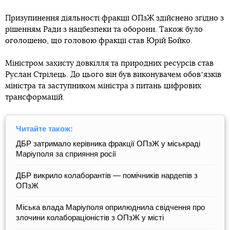
Призупинення діяльності фракції ОПзЖ здійснено згідно з
рішенням Ради з нацбезпеки та оборони. Також було
оголошено, що головою фракції став Юрій Бойко.
Міністром захисту довкілля та природних ресурсів став
Руслан Стрілець. До цього він був виконувачем обовʼязків
міністра та заступником міністра з питань цифрових
трансформацій.
Читайте також:
ДБР затримало керівника фракції ОПзЖ у міськраді
Маріуполя за сприяння росії
ДБР викрило колаборантів — помічників нардепів з
ОПзЖ
Міська влада Маріуполя оприлюднила свідчення про
злочини колабораціоністів з ОПзЖ у місті