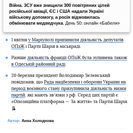
Війна. ЗСУ вже знищили 300 повітряних цілей
російської авіації, ЄС і США надали Україні
військову допомогу, а росія відмовилась
обмінювати медведчука
. День 50: онлайн «Бабеля»
1 квітня
у Маріуполі припинили діяльність депутатів
ОПзЖ
і Партії Шарія в міськраді.
Раніше
діяльність фракції ОПзЖ була зупинена також
в Одеській районній раді
.
20 березня президент Володимир Зеленський
повідомив, що
Рада нацбезпеки і оборони України на
період воєнного стану призупинила діяльність низки
партій
, які мають звʼязки з рф. Серед цих партій є
«Опозиційна платформа — За життя» та Партія Шарія.
Автор:
Анна Холоднова