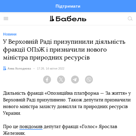
Підтримати
Facebook
Telegram
Twitter
Instagram
Меню
По
по
сай
Новини
У Верховній Раді призупинили діяльність
фракції ОПзЖ і призначили нового
міністра природних ресурсів
Автор:
Анна Холоднова
Дата:
17:26, 14 квітня 2022
Facebook
Twitter
Telegram
Viber
Діяльність фракції «Опозиційна платформа — За життя» у
Верховній Раді призупинено. Також депутати призначили
нового міністра захисту довкілля та природних ресурсів
України.
Про це
повідомив
депутат фракції «Голос» Ярослав
Железняк.