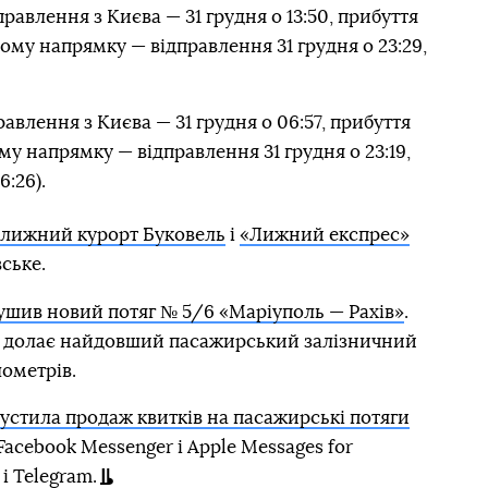
правлення з Києва — 31 грудня о 13:50, прибуття
ному напрямку — відправлення 31 грудня о 23:29,
равлення з Києва — 31 грудня о 06:57, прибуття
ому напрямку — відправлення 31 грудня о 23:19,
6:26).
а лижний курорт Буковель
і
«Лижний експрес»
ське.
ушив новий потяг № 5/6 «Маріуполь — Рахів»
.
та долає найдовший пасажирський залізничний
лометрів.
устила продаж квитків на пасажирські потяги
acebook Messenger і Apple Messages for
 і Telegram.