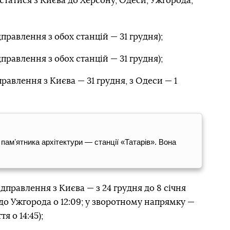
статися з Києва до Херсону, Одеси, Ужгорода,
правлення з обох станцій — 31 грудня);
правлення з обох станцій — 31 грудня);
правлення з Києва — 31 грудня, з Одеси — 1
памʼятника архітектури — станції «Татарів». Вона
дправлення з Києва — з 24 грудня до 8 січня
я до Ужгорода о 12:09; у зворотному напрямку —
я о 14:45);