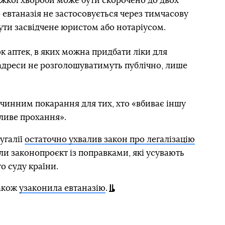
важкої хвороби може бути скорочено до двох
 евтаназія не застосовується через тимчасову
бути засвідчене юристом або нотаріусом.
к аптек, в яких можна придбати ліки для
 адреси не розголошуватимуть публічно, лише
 чинним покарання для тих, хто «вбиває іншу
гливе прохання».
угалії
остаточно ухвалив закон про легалізацію
ли законопроєкт із поправками, які усувають
о суду країни.
також
узаконила евтаназію
.