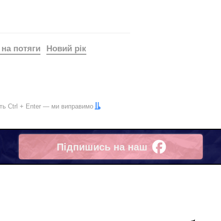
 на потяги
Новий рік
іть
Ctrl
+
Enter
— ми виправимо
Підпишись на наш
Facebook