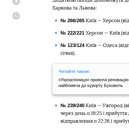
Додаткові поїзди допоможуть ді
Telegram
Харкова та Львова:
Viber
№ 266/265
Київ — Херсон (від
№ 222/221
Херсон — Київ (від
№ 123/124
Київ — Одеса (від
січня).
Читайте також:
«Укрзалізниця» провела реновацію 
найближча до курорту Буковель
№ 239/240
Київ — Ужгород (ві
через день о 19:25 і прибутт
відправлення о 22:26 і прибутт