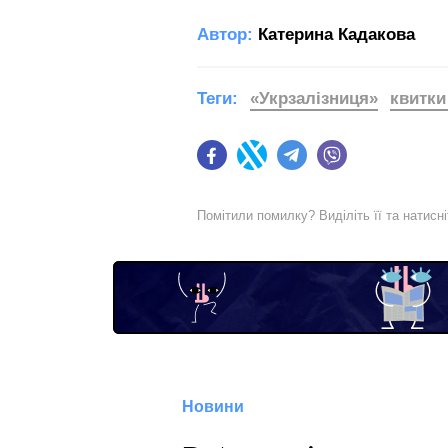
Автор:
Катерина Кадакова
Теги:
«Укрзалізниця»
квитки
Facebook
Twitter
Telegram
Viber
Помітили помилку? Виділіть її та натисн
Новини