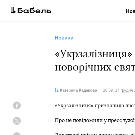
Но
Новини
«Укрзалізниця» 
новорічних свя
Автор:
Катерина Кадакова
Дата:
16:59, 17 грудня
«Укрзалізниця» призначила шіст
Facebook
Про це повідомили у пресслужбі
Twitter