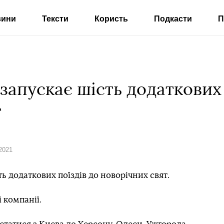
вини
Тексти
Користь
Подкасти
П
запускає шість додаткових 
т
 2021
ь додаткових поїздів до новорічних свят.
 компанії.