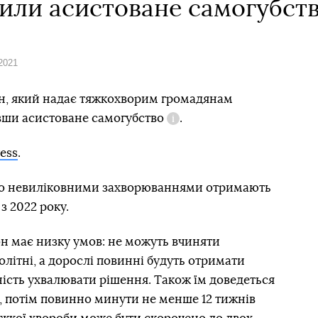
нили асистоване самогубст
 2021
он, який надає тяжкохворим громадянам
ивши
асистоване самогубство
.
Довідка
ress
.
бо невиліковними захворюваннями отримають
з 2022 року.
он має низку умов: не можуть вчиняти
літні, а дорослі повинні будуть отримати
тність ухвалювати рішення. Також їм доведеться
, потім повинно минути не менше 12 тижнів