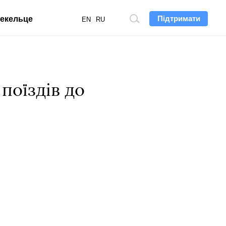
Підтримати
екельце
Пошук
EN
RU
по
сайту
поїздів до