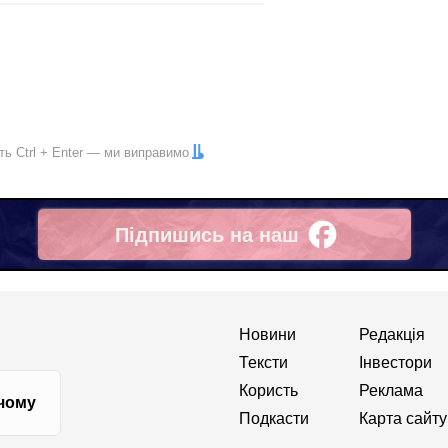
іть
Ctrl
+
Enter
— ми виправимо
Підпишись на наш
Facebook
Новини
Редакція
Тексти
Інвестори
Користь
Реклама
 чому
Подкасти
Карта сайту