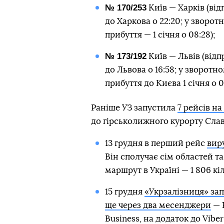
№ 170/253
Київ — Харків (від
до Харкова о 22:20; у зворот
прибуття — 1 січня о 08:28);
№ 173/192
Київ — Львів (відп
до Львова о 16:58; у зворотн
прибуття до Києва 1 січня о 0
Раніше УЗ запустила
7 рейсів н
до гірськолижного курорту Слав
13 грудня в перший рейс
вир
Він сполучає сім областей 
маршрут в Україні — 1 806 кі
15 грудня
«Укрзалізниця» зап
ще через два месенджери
— F
Business, на додаток до Viber