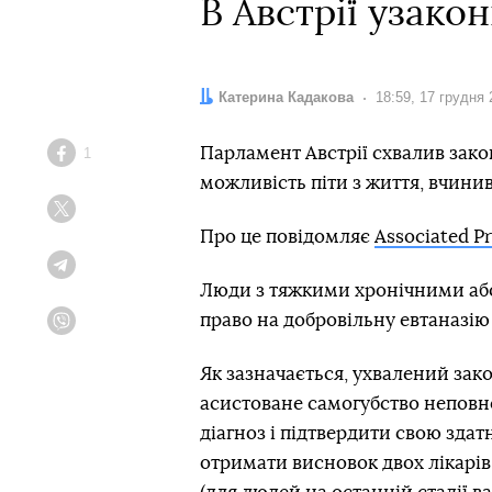
В Австрії узако
Автор:
Катерина Кадакова
Дата:
18:59, 17 грудня
Парламент Австрії схвалив зак
1
Facebook
можливість піти з життя, вчин
Twitter
Про це повідомляє
Associated P
Telegram
Люди з тяжкими хронічними а
право на добровільну евтаназію 
Viber
Як зазначається, ухвалений зак
асистоване самогубство неповно
діагноз і підтвердити свою зда
отримати висновок двох лікарів