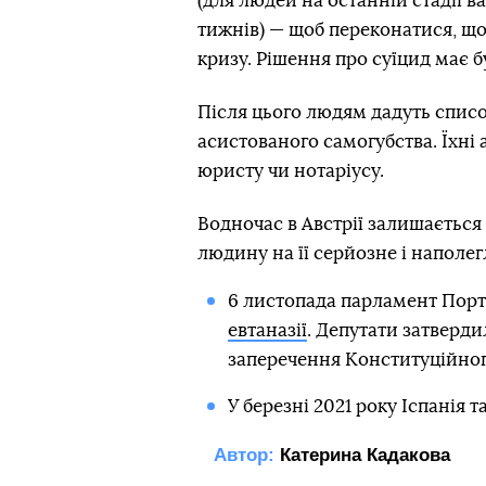
(для людей на останній стадії 
тижнів) — щоб переконатися, що
кризу. Рішення про суїцид має 
Після цього людям дадуть списо
асистованого самогубства. Їхні
юристу чи нотаріусу.
Водночас в Австрії залишається
людину на її серйозне і наполе
6 листопада парламент Порт
евтаназії
. Депутати затверди
заперечення Конституційног
У березні 2021 року Іспанія 
Автор:
Катерина Кадакова