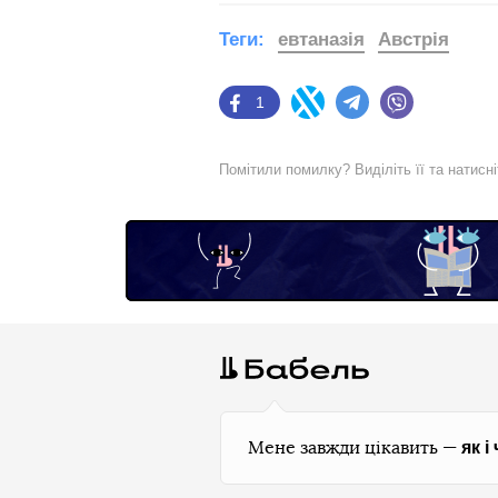
Теги:
евтаназія
Австрія
1
Facebook
Twitter
Telegram
Viber
Помітили помилку? Виділіть її та натисн
як і
Мене завжди цікавить —